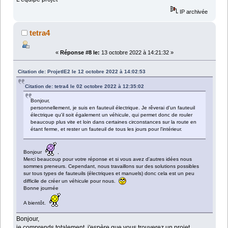
IP archivée
tetra4
«
Réponse #8 le:
13 octobre 2022 à 14:21:32 »
Citation de: ProjetIE2 le 12 octobre 2022 à 14:02:53
Citation de: tetra4 le 02 octobre 2022 à 12:35:02
Bonjour,
personnellement, je suis en fauteuil électrique. Je rêverai d'un fauteuil
électrique qu'il soit également un véhicule, qui permet donc de rouler
beaucoup plus vite et loin dans certaines circonstances sur la route en
étant ferme, et rester un fauteuil de tous les jours pour l'intérieur.
Bonjour
,
Merci beaucoup pour votre réponse et si vous avez d'autres idées nous
sommes preneurs. Cependant, nous travaillons sur des solutions possibles
sur tous types de fauteuils (électriques et manuels) donc cela est un peu
difficile de créer un véhicule pour nous.
Bonne journée
A bientôt.
Bonjour,
je comprends totalement, j'espère que vous trouverez un projet