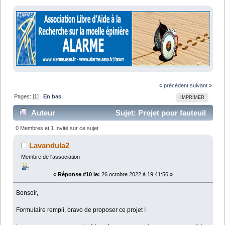
« précédent
suivant »
Pages: [
1
]
En bas
IMPRIMER
Auteur
Sujet: Projet pour fauteuil
roulant (Lu 15788 fois)
0 Membres et 1 Invité sur ce sujet
Lavandula2
Membre de l'association
«
Réponse #10 le:
26 octobre 2022 à 19:41:56 »
Bonsoir,
Formulaire rempli, bravo de proposer ce projet !