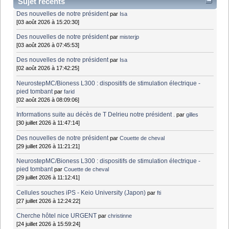
Sujet récents
Des nouvelles de notre président
par
Isa
[03 août 2026 à 15:20:30]
Des nouvelles de notre président
par
misterjp
[03 août 2026 à 07:45:53]
Des nouvelles de notre président
par
Isa
[02 août 2026 à 17:42:25]
NeurostepMC/Bioness L300 : dispositifs de stimulation électrique -
pied tombant
par
farid
[02 août 2026 à 08:09:06]
Informations suite au décès de T Delrieu notre président .
par
gilles
[30 juillet 2026 à 11:47:14]
Des nouvelles de notre président
par
Couette de cheval
[29 juillet 2026 à 11:21:21]
NeurostepMC/Bioness L300 : dispositifs de stimulation électrique -
pied tombant
par
Couette de cheval
[29 juillet 2026 à 11:12:41]
Cellules souches iPS - Keio University (Japon)
par
fti
[27 juillet 2026 à 12:24:22]
Cherche hôtel nice URGENT
par
christinne
[24 juillet 2026 à 15:59:24]