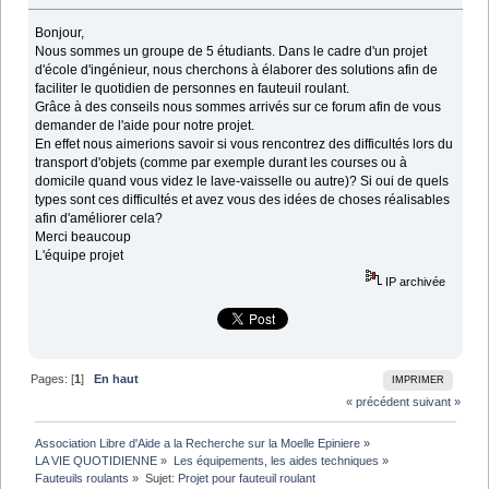
Bonjour,
Nous sommes un groupe de 5 étudiants. Dans le cadre d'un projet
d'école d'ingénieur, nous cherchons à élaborer des solutions afin de
faciliter le quotidien de personnes en fauteuil roulant.
Grâce à des conseils nous sommes arrivés sur ce forum afin de vous
demander de l'aide pour notre projet.
En effet nous aimerions savoir si vous rencontrez des difficultés lors du
transport d'objets (comme par exemple durant les courses ou à
domicile quand vous videz le lave-vaisselle ou autre)? Si oui de quels
types sont ces difficultés et avez vous des idées de choses réalisables
afin d'améliorer cela?
Merci beaucoup
L'équipe projet
IP archivée
Pages: [
1
]
En haut
IMPRIMER
« précédent
suivant »
Association Libre d'Aide a la Recherche sur la Moelle Epiniere
»
LA VIE QUOTIDIENNE
»
Les équipements, les aides techniques
»
Fauteuils roulants
»
Sujet:
Projet pour fauteuil roulant