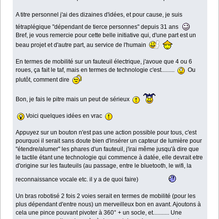
A titre personnel j'ai des dizaines d'idées, et pour cause, je suis
tétraplégique "dépendant de tierce personnes" depuis 31 ans
Bref, je vous remercie pour cette belle initiative qui, d'une part est un
beau projet et d'autre part, au service de l'humain
En termes de mobilité sur un fauteuil électrique, j'avoue que 4 ou 6
roues, ça fait le taf, mais en termes de technologie c'est.........
Ou
plutôt, comment dire
Bon, je fais le pitre mais un peut de sérieux
Voici quelques idées en vrac
Appuyez sur un bouton n'est pas une action possible pour tous, c'est
pourquoi il serait sans doute bien d'insérer un capteur de lumière pour
"étendre/alumer" les phares d'un fauteuil, j'irai même jusqu'à dire que
le tactile étant une technologie qui commence à datée, elle devrait etre
d'origine sur les fauteuils (au passage, entre le bluetooth, le wifi, la
reconnaissance vocale etc. il y a de quoi faire)
Un bras robotisé 2 fois 2 voies serait en termes de mobilité (pour les
plus dépendant d'entre nous) un merveilleux bon en avant. Ajoutons à
cela une pince pouvant pivoter à 360° + un socle, et........... Une