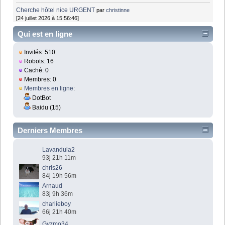
Cherche hôtel nice URGENT
par
christinne
[24 juillet 2026 à 15:56:46]
Qui est en ligne
Invités: 510
Robots: 16
Caché: 0
Membres: 0
Membres en ligne
:
DotBot
Baidu (15)
Derniers Membres
Lavandula2
93j 21h 11m
chris26
84j 19h 56m
Arnaud
83j 9h 36m
charlieboy
66j 21h 40m
Gyzmo34