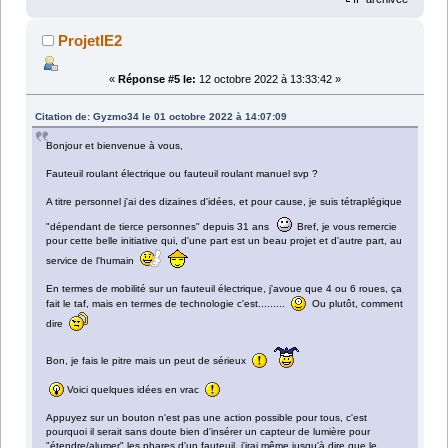
ProjetIE2
«
Réponse #5 le:
12 octobre 2022 à 13:33:42 »
Citation de: Gyzmo34 le 01 octobre 2022 à 14:07:09
Bonjour et bienvenue à vous,
Fauteuil roulant électrique ou fauteuil roulant manuel svp ?
A titre personnel j'ai des dizaines d'idées, et pour cause, je suis tétraplégique
"dépendant de tierce personnes" depuis 31 ans
Bref, je vous remercie
pour cette belle initiative qui, d'une part est un beau projet et d'autre part, au
service de l'humain
En termes de mobilité sur un fauteuil électrique, j'avoue que 4 ou 6 roues, ça
fait le taf, mais en termes de technologie c'est.........
Ou plutôt, comment
dire
Bon, je fais le pitre mais un peut de sérieux
Voici quelques idées en vrac
Appuyez sur un bouton n'est pas une action possible pour tous, c'est
pourquoi il serait sans doute bien d'insérer un capteur de lumière pour
"étendre/alumer" les phares d'un fauteuil, j'irai même jusqu'à dire que le