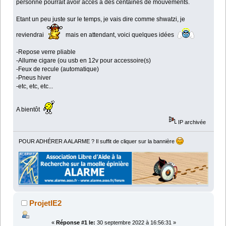
personne pourrait avoir accès à des centaines de mouvements.
Etant un peu juste sur le temps, je vais dire comme shwatzi, je
reviendrai
mais en attendant, voici quelques idées
-Repose verre pliable
-Allume cigare (ou usb en 12v pour accessoire(s)
-Feux de recule (automatique)
-Pneus hiver
-etc, etc, etc...
A bientôt
IP archivée
POUR ADHÉRER A ALARME ? Il suffit de cliquer sur la bannière
ProjetIE2
«
Réponse #1 le:
30 septembre 2022 à 16:56:31 »