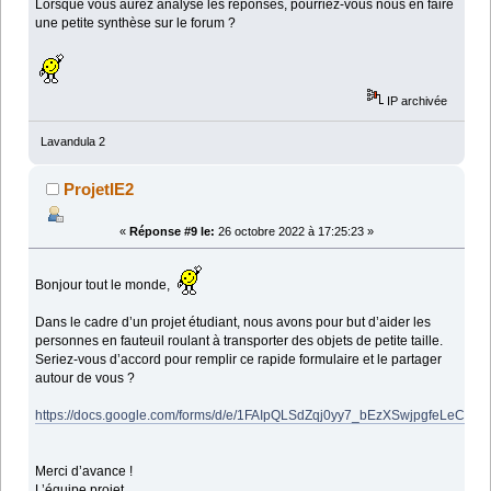
Lorsque vous aurez analysé les réponses, pourriez-vous nous en faire
une petite synthèse sur le forum ?
IP archivée
Lavandula 2
ProjetIE2
«
Réponse #9 le:
26 octobre 2022 à 17:25:23 »
Bonjour tout le monde,
Dans le cadre d’un projet étudiant, nous avons pour but d’aider les
personnes en fauteuil roulant à transporter des objets de petite taille.
Seriez-vous d’accord pour remplir ce rapide formulaire et le partager
autour de vous ?
https://docs.google.com/forms/d/e/1FAIpQLSdZqj0yy7_bEzXSwjpgfeLeCT
Merci d’avance !
L’équipe projet