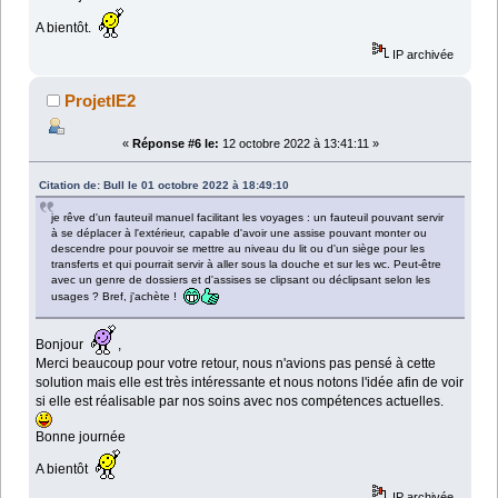
A bientôt.
IP archivée
ProjetIE2
«
Réponse #6 le:
12 octobre 2022 à 13:41:11 »
Citation de: Bull le 01 octobre 2022 à 18:49:10
je rêve d'un fauteuil manuel facilitant les voyages : un fauteuil pouvant servir
à se déplacer à l'extérieur, capable d'avoir une assise pouvant monter ou
descendre pour pouvoir se mettre au niveau du lit ou d'un siège pour les
transferts et qui pourrait servir à aller sous la douche et sur les wc. Peut-être
avec un genre de dossiers et d'assises se clipsant ou déclipsant selon les
usages ? Bref, j'achète !
Bonjour
,
Merci beaucoup pour votre retour, nous n'avions pas pensé à cette
solution mais elle est très intéressante et nous notons l'idée afin de voir
si elle est réalisable par nos soins avec nos compétences actuelles.
Bonne journée
A bientôt
IP archivée