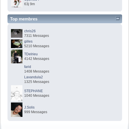
63j 9m
Top membres
chris26
7311 Messages
gilles
5210 Messages
TDelrieu
4142 Messages
farid
1408 Messages
Lavandula2
1325 Messages
STEPHANE
1040 Messages
J.Solis
999 Messages