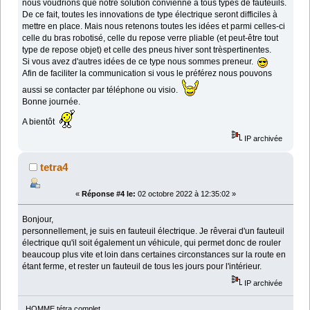
nous voudrions que notre solution convienne à tous types de fauteuils.
De ce fait, toutes les innovations de type électrique seront difficiles à
mettre en place. Mais nous retenons toutes les idées et parmi celles-ci
celle du bras robotisé, celle du repose verre pliable (et peut-être tout
type de repose objet) et celle des pneus hiver sont trèspertinentes.
Si vous avez d'autres idées de ce type nous sommes preneur.
Afin de faciliter la communication si vous le préférez nous pouvons
aussi se contacter par téléphone ou visio.
Bonne journée.
A bientôt
IP archivée
tetra4
«
Réponse #4 le:
02 octobre 2022 à 12:35:02 »
Bonjour,
personnellement, je suis en fauteuil électrique. Je rêverai d'un fauteuil
électrique qu'il soit également un véhicule, qui permet donc de rouler
beaucoup plus vite et loin dans certaines circonstances sur la route en
étant ferme, et rester un fauteuil de tous les jours pour l'intérieur.
IP archivée
HOMME tétra complet