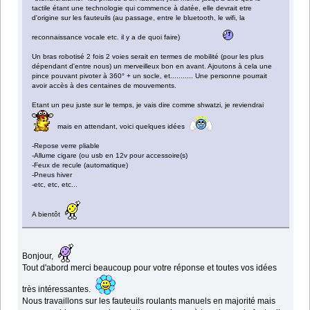
tactile étant une technologie qui commence à datée, elle devrait etre
d'origine sur les fauteuils (au passage, entre le bluetooth, le wifi, la
reconnaissance vocale etc. il y a de quoi faire)
Un bras robotisé 2 fois 2 voies serait en termes de mobilité (pour les plus
dépendant d'entre nous) un merveilleux bon en avant. Ajoutons à cela une
pince pouvant pivoter à 360° + un socle, et........... Une personne pourrait
avoir accès à des centaines de mouvements.
Etant un peu juste sur le temps, je vais dire comme shwatzi, je reviendrai
mais en attendant, voici quelques idées
-Repose verre pliable
-Allume cigare (ou usb en 12v pour accessoire(s)
-Feux de recule (automatique)
-Pneus hiver
-etc, etc, etc...
A bientôt
Bonjour,
Tout d'abord merci beaucoup pour votre réponse et toutes vos idées
très intéressantes.
Nous travaillons sur les fauteuils roulants manuels en majorité mais