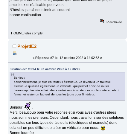
ambitieux et réalisable pour vous.
N'hésitez pas à nous tenir au courant
bonne continuation
IP archivée
HOMME tétra complet
ProjetIE2
«
Réponse #7 le:
12 octobre 2022 à 14:02:53 »
Citation de: tetra4 le 02 octobre 2022 à 12:35:02
Bonjour,
personnellement, je suis en fauteuil électrique. Je rêverai d'un fauteuil
électrique qu'il soit également un véhicule, qui permet donc de rouler
beaucoup plus vite et loin dans certaines circonstances sur la route en étant
ferme, et rester un fauteuil de tous les jours pour l'intérieur.
Bonjour
,
Merci beaucoup pour votre réponse et si vous avez d'autres idées
nous sommes preneurs. Cependant, nous travaillons sur des solutions
possibles sur tous types de fauteuils (électriques et manuels) donc
cela est un peu difficile de créer un véhicule pour nous.
Bonne journée