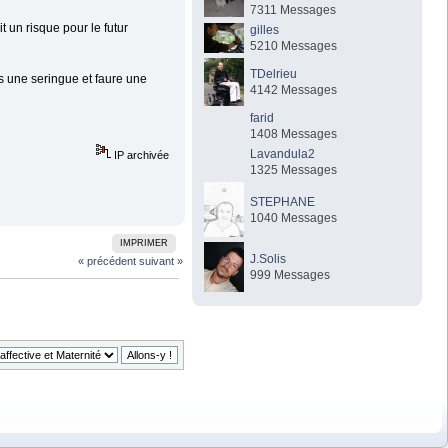
7311 Messages
 un risque pour le futur
gilles
5210 Messages
TDelrieu
ans une seringue et faure une
4142 Messages
farid
1408 Messages
Lavandula2
IP archivée
1325 Messages
STEPHANE
1040 Messages
IMPRIMER
J.Solis
« précédent
suivant »
999 Messages