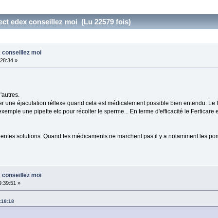
ect edex conseillez moi (Lu 22579 fois)
 conseillez moi
:28:34 »
'autres.
er une éjaculation réflexe quand cela est médicalement possible bien entendu. Le 
xemple une pipette etc pour récolter le sperme... En terme d'efficacité le Ferticare 
fférentes solutions. Quand les médicaments ne marchent pas il y a notamment les pom
 conseillez moi
9:39:51 »
:18:18