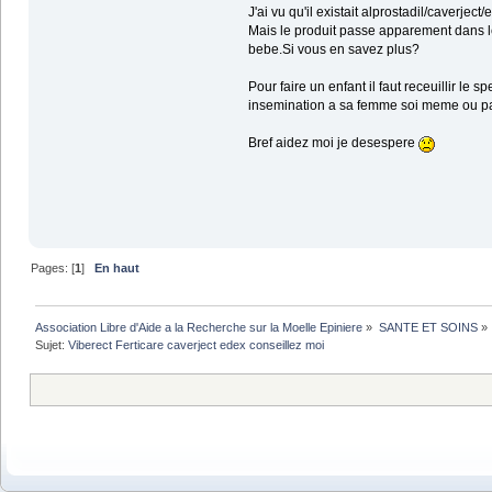
J'ai vu qu'il existait alprostadil/caverject
Mais le produit passe apparement dans le
bebe.Si vous en savez plus?
Pour faire un enfant il faut receuillir le
insemination a sa femme soi meme ou pa
Bref aidez moi je desespere
Pages: [
1
]
En haut
Association Libre d'Aide a la Recherche sur la Moelle Epiniere
»
SANTE ET SOINS
»
Sujet:
Viberect Ferticare caverject edex conseillez moi