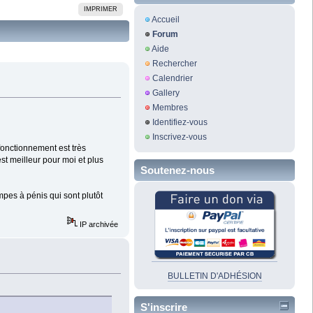
IMPRIMER
Accueil
Forum
Aide
Rechercher
Calendrier
Gallery
Membres
Identifiez-vous
Inscrivez-vous
fonctionnement est très
est meilleur pour moi et plus
Soutenez-nous
pes à pénis qui sont plutôt
IP archivée
BULLETIN D'ADHÉSION
S'inscrire