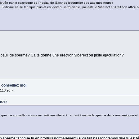
diquée par le sexologue de l'hopital de Garches (coutumier des atteintes neuro).
 Ferticare ne se fabrique plus et est devenu introuvable, j'ai testé le Viberect et il fait son office
receuil de sperme? Ca te donne une erection viberect ou juste ejaculation?
 conseillez moi
2:18:26 »
35:15
rme,que me conseillez vous avec ferticare viberect...et faut il mettre le sperme dans une seringue e
n sperme tant que tu en produis normalement (si ça fait pas longtemps que tu est tét