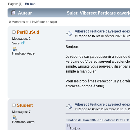
Pages: [
1
]
En bas
Auteur
Sujet: Viberect Ferticare caverj
0 Membres et 1 Invité sur ce sujet
Viberect Ferticare caverject edex
PerfDuSud
«
Réponse #7 le:
01 février 2022 à 08
Messages: 2
Sexe:
Bonjour,
Handicap: Autre
Je réponds car ça peut servir à vous ou d
Ferticare ou Viberect servent à déclench
simple. Ensuite vous pouvez utiliser par e
simple à manipuler.
Pour les problèmes d'érection, il y a di
efficaces (pompe à vide).
Viberect Ferticare caverject edex
Student
«
Réponse #6 le:
20 octobre 2021 à 1
Messages: 7
Citation de: Daniel95 le 19 octobre 2021 à 11
Handicap: Autre
Bonjour,