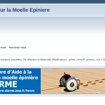
ur la Moelle Epiniere
z-vous
Inscrivez-vous
onctions sexuelles, Vie affective et Maternité
(Modérateurs:
sylvia
,
chris26
,
anneso
,
Jo
) »
S