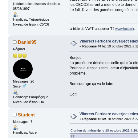
je déteste les piscines depuis le
les CECOS seront a même de te donner l
05/08/1997
Le fait d'avoir des gamètes congelé te l
Handicap: Tétraplégique
Niveau de lésion: C5/C6
la bible du VW Transporter T4
www.buspirit
.
Viberect Ferticare caverject edex
Daniel95
«
Réponse #4 le:
19 octobre 2021 à 11
Régulier
Bonjour,
La procédure décrite est celle qui m'a ét
Pour ce qui est du stimulateur d'éjaculatio
problème.
Messages: 20
Bon courage ça va le faire.
Sexe:
Cdlt
Handicap: Paraplégique
Niveau de lésion: D4
Viberect Ferticare caverject edex
Student
«
Réponse #3 le:
18 octobre 2021 à 2
Messages: 7
Citation de: misterjp le 18 octobre 2021 à 20
Handicap: Autre