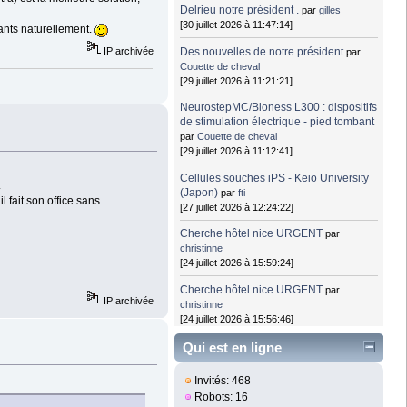
Delrieu notre président .
par
gilles
[30 juillet 2026 à 11:47:14]
ants naturellement.
Des nouvelles de notre président
IP archivée
par
Couette de cheval
[29 juillet 2026 à 11:21:21]
NeurostepMC/Bioness L300 : dispositifs
de stimulation électrique - pied tombant
par
Couette de cheval
[29 juillet 2026 à 11:12:41]
Cellules souches iPS - Keio University
.
(Japon)
par
fti
l fait son office sans
[27 juillet 2026 à 12:24:22]
Cherche hôtel nice URGENT
par
christinne
[24 juillet 2026 à 15:59:24]
Cherche hôtel nice URGENT
par
IP archivée
christinne
[24 juillet 2026 à 15:56:46]
Qui est en ligne
Invités: 468
Robots: 16