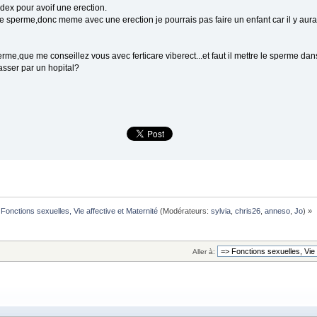
/edex pour avoif une erection.
 sperme,donc meme avec une erection je pourrais pas faire un enfant car il y aurait
 sperme,que me conseillez vous avec ferticare viberect...et faut il mettre le sperme d
sser par un hopital?
Fonctions sexuelles, Vie affective et Maternité
(Modérateurs:
sylvia
,
chris26
,
anneso
,
Jo
) »
Aller à: