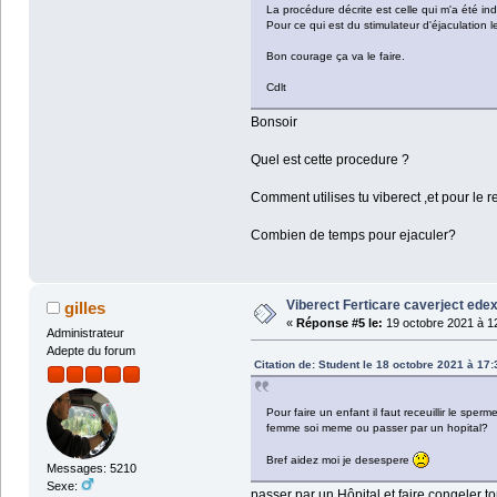
La procédure décrite est celle qui m'a été in
Pour ce qui est du stimulateur d'éjaculation le
Bon courage ça va le faire.
Cdlt
Bonsoir
Quel est cette procedure ?
Comment utilises tu viberect ,et pour le 
Combien de temps pour ejaculer?
Viberect Ferticare caverject edex
gilles
«
Réponse #5 le:
19 octobre 2021 à 1
Administrateur
Adepte du forum
Citation de: Student le 18 octobre 2021 à 17:
Pour faire un enfant il faut receuillir le spe
femme soi meme ou passer par un hopital?
Bref aidez moi je desespere
Messages: 5210
Sexe:
passer par un Hôpital et faire congeler to