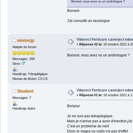
Bonsoir, vous avez vu un andrologue ?
Bonsoir
J'ai consulté un sexologue
Viberect Ferticare caverject edex
misterjp
«
Réponse #2 le:
18 octobre 2021 à 2
Adepte du forum
Bonsoir, vous avez vu un andrologue ?
Messages: 266
Sexe:
Handicap: Tétraplégique
Niveau de lésion: C5-C6
Viberect Ferticare caverject edex
Student
«
Réponse #1 le:
18 octobre 2021 à 1
Messages: 7
Bonjour
Handicap: Autre
Je ne suis pas tetraplegique.
Mais je n'arrive pas a avoir d'erection,j'ai
C'est un probleme de nerf.
Donc le viagra ou cialis n'a pas d'effet