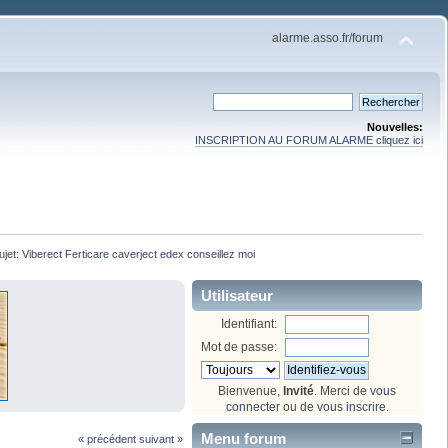
alarme.asso.fr/forum
Nouvelles:
INSCRIPTION AU FORUM ALARME cliquez ici
ujet:
Viberect Ferticare caverject edex conseillez moi
Utilisateur
Identifiant:
Mot de passe:
Bienvenue,
Invité
. Merci de
vous
connecter
ou de
vous inscrire
.
Menu forum
« précédent
suivant »