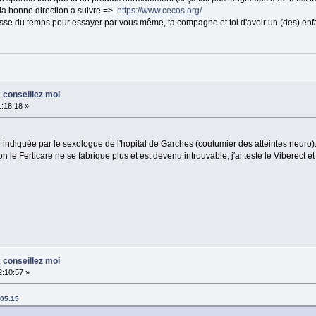
a bonne direction a suivre =>
https://www.cecos.org/
aisse du temps pour essayer par vous même, ta compagne et toi d'avoir un (des) enf
 conseillez moi
:18:18 »
é indiquée par le sexologue de l'hopital de Garches (coutumier des atteintes neuro)
n le Ferticare ne se fabrique plus et est devenu introuvable, j'ai testé le Viberect et i
 conseillez moi
2:10:57 »
:05:15