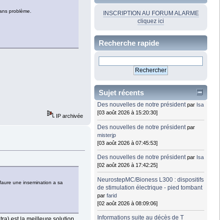
 sans problème.
INSCRIPTION AU FORUM ALARME
cliquez ici
Recherche rapide
Sujet récents
Des nouvelles de notre président
par
Isa
[03 août 2026 à 15:20:30]
IP archivée
Des nouvelles de notre président
par
misterjp
[03 août 2026 à 07:45:53]
Des nouvelles de notre président
par
Isa
[02 août 2026 à 17:42:25]
NeurostepMC/Bioness L300 : dispositifs
t faure une insemination a sa
de stimulation électrique - pied tombant
par
farid
[02 août 2026 à 08:09:06]
Informations suite au décès de T
ra) est la meilleure solution,