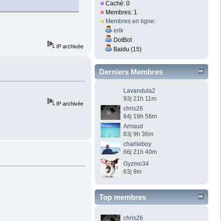
Caché: 0
Membres: 1
Membres en ligne
:
erik
DotBot
IP archivée
Baidu (15)
Derniers Membres
Lavandula2
93j 21h 11m
IP archivée
chris26
84j 19h 56m
Arnaud
83j 9h 36m
charlieboy
66j 21h 40m
Gyzmo34
63j 9m
Top membres
chris26