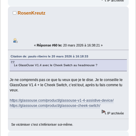
IP archivée
RosenKreutz
«
Réponse #60 le:
20 mars 2026 à 16:38:21 »
Citation de: paulo ribeiro le 20 mars 2026 à 16:18:33
Le GlassOuse V1.4 avec le Cheek Switch au headmouse ?
Je ne comprends pas ce que tu veux que je te dise. Je te conseille le
GlassOuse V1.4 + le Cheek Switch, c’est tout, après tu fais comme tu
veux.
https://glassouse.com/product/glassouse-v1-4-assistive-device/
https://glassouse.com/product/glassouse-cheek-switch/
IP archivée
Se victimiser c'est s'inférioriser soi-même.