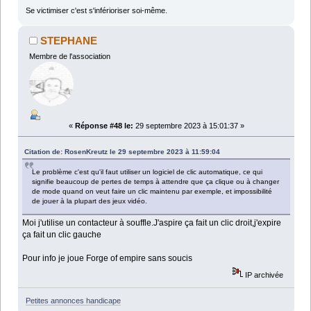
Se victimiser c'est s'inférioriser soi-même.
STEPHANE
Membre de l'association
«
Réponse #48 le:
29 septembre 2023 à 15:01:37 »
Citation de: RosenKreutz le 29 septembre 2023 à 11:59:04
Le problème c'est qu'il faut utiliser un logiciel de clic automatique, ce qui
signifie beaucoup de pertes de temps à attendre que ça clique ou à changer
de mode quand on veut faire un clic maintenu par exemple, et impossibilité
de jouer à la plupart des jeux vidéo.
Moi j'utilise un contacteur à souffle.J'aspire ça fait un clic droit,j'expire
ça fait un clic gauche
Pour info je joue Forge of empire sans soucis
IP archivée
Petites annonces handicape