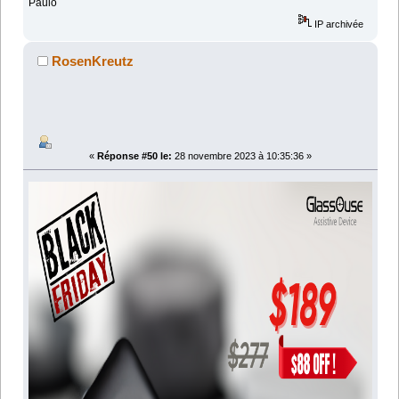
Paulo
IP archivée
RosenKreutz
«
Réponse #50 le:
28 novembre 2023 à 10:35:36 »