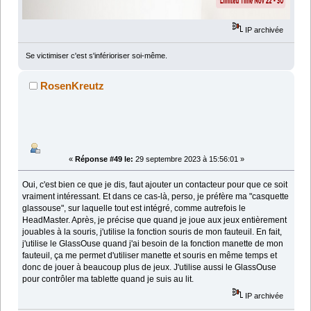
IP archivée
Se victimiser c'est s'inférioriser soi-même.
RosenKreutz
«
Réponse #49 le:
29 septembre 2023 à 15:56:01 »
Oui, c'est bien ce que je dis, faut ajouter un contacteur pour que ce soit
vraiment intéressant. Et dans ce cas-là, perso, je préfère ma "casquette
glassouse", sur laquelle tout est intégré, comme autrefois le
HeadMaster. Après, je précise que quand je joue aux jeux entièrement
jouables à la souris, j'utilise la fonction souris de mon fauteuil. En fait,
j'utilise le GlassOuse quand j'ai besoin de la fonction manette de mon
fauteuil, ça me permet d'utiliser manette et souris en même temps et
donc de jouer à beaucoup plus de jeux. J'utilise aussi le GlassOuse
pour contrôler ma tablette quand je suis au lit.
IP archivée