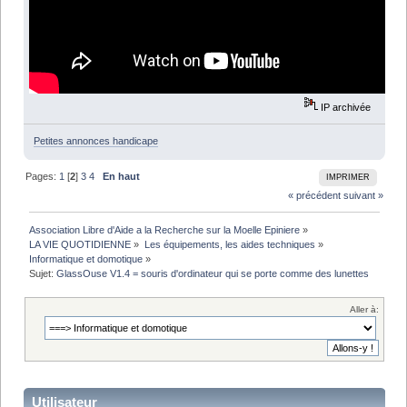
IP archivée
Petites annonces handicape
Pages:
1
[
2
]
3
4
En haut
IMPRIMER
« précédent
suivant »
Association Libre d'Aide a la Recherche sur la Moelle Epiniere
»
LA VIE QUOTIDIENNE
»
Les équipements, les aides techniques
»
Informatique et domotique
»
Sujet:
GlassOuse V1.4 = souris d'ordinateur qui se porte comme des lunettes
Aller à:
Utilisateur