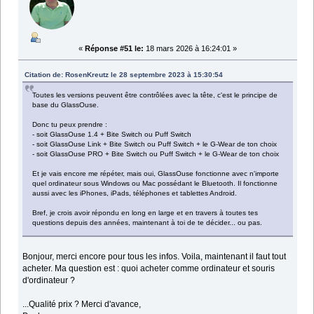
«
Réponse #51 le:
18 mars 2026 à 16:24:01 »
Citation de: RosenKreutz le 28 septembre 2023 à 15:30:54
Toutes les versions peuvent être contrôlées avec la tête, c'est le principe de
base du GlassOuse.
Donc tu peux prendre :
- soit GlassOuse 1.4 + Bite Switch ou Puff Switch
- soit GlassOuse Link + Bite Switch ou Puff Switch + le G-Wear de ton choix
- soit GlassOuse PRO + Bite Switch ou Puff Switch + le G-Wear de ton choix
Et je vais encore me répéter, mais oui, GlassOuse fonctionne avec n'importe
quel ordinateur sous Windows ou Mac possédant le Bluetooth. Il fonctionne
aussi avec les iPhones, iPads, téléphones et tablettes Android.
Bref, je crois avoir répondu en long en large et en travers à toutes tes
questions depuis des années, maintenant à toi de te décider... ou pas.
Bonjour, merci encore pour tous les infos. Voila, maintenant il faut tout
acheter. Ma question est : quoi acheter comme ordinateur et souris
d'ordinateur ?
...Qualité prix ? Merci d'avance,