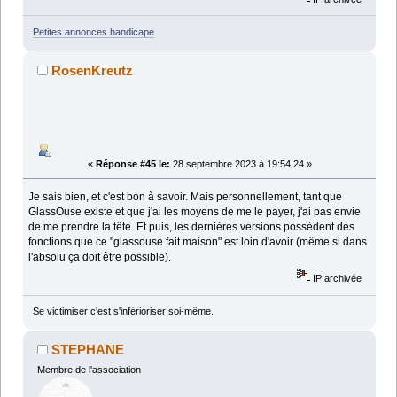
Petites annonces handicape
RosenKreutz
«
Réponse #45 le:
28 septembre 2023 à 19:54:24 »
Je sais bien, et c'est bon à savoir. Mais personnellement, tant que
GlassOuse existe et que j'ai les moyens de me le payer, j'ai pas envie
de me prendre la tête. Et puis, les dernières versions possèdent des
fonctions que ce "glassouse fait maison" est loin d'avoir (même si dans
l'absolu ça doit être possible).
IP archivée
Se victimiser c'est s'inférioriser soi-même.
STEPHANE
Membre de l'association