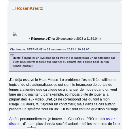
RosenKreutz
«
Réponse #47 le:
29 septembre 2023 à 11:59:04 »
Citation de: STEPHANE le 28 septembre 2023 à 20:16:05
quitte à racheter un système head tracking je racheterais un headmouse car
il est plus discret (pastille sur lunette) ou comme moi pastille posé sur un
simple embout
J'ai déjà essayé le HeadMouse. Le problème c'est qu'il faut utiliser un
logiciel de clic automatique, ce qui signifie beaucoup de pertes de
temps à attendre que ça clique ou à changer de mode quand on veut
faire un clic maintenu par exemple, et impossibilité de jouer à la
plupart des jeux vidéo. Bref, ça ne correspond pas du tout à mon
usage. Ou alors, faut ajouter un contacteur, mais dans ce cas autant
prendre un système "tout en un". En fait, tout est une question d'usage.
Après, personnellement, je trouve les GlassOuse PRO et Link
assez
discrets
, d'autant plus dans la société actuelle, où les monstres de foire