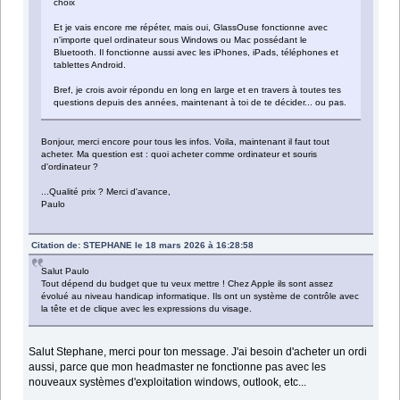
choix
Et je vais encore me répéter, mais oui, GlassOuse fonctionne avec
n'importe quel ordinateur sous Windows ou Mac possédant le
Bluetooth. Il fonctionne aussi avec les iPhones, iPads, téléphones et
tablettes Android.
Bref, je crois avoir répondu en long en large et en travers à toutes tes
questions depuis des années, maintenant à toi de te décider... ou pas.
Bonjour, merci encore pour tous les infos. Voila, maintenant il faut tout
acheter. Ma question est : quoi acheter comme ordinateur et souris
d'ordinateur ?
...Qualité prix ? Merci d'avance,
Paulo
Citation de: STEPHANE le 18 mars 2026 à 16:28:58
Salut Paulo
Tout dépend du budget que tu veux mettre ! Chez Apple ils sont assez
évolué au niveau handicap informatique. Ils ont un système de contrôle avec
la tête et de clique avec les expressions du visage.
Salut Stephane, merci pour ton message. J'ai besoin d'acheter un ordi
aussi, parce que mon headmaster ne fonctionne pas avec les
nouveaux systèmes d'exploitation windows, outlook, etc...