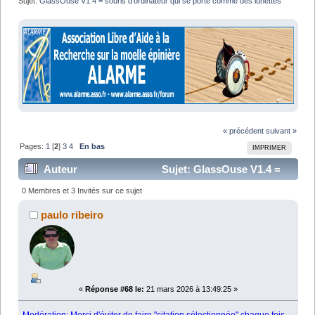
Sujet:
GlassOuse V1.4 = souris d'ordinateur qui se porte comme des lunettes
« précédent
suivant »
Pages:
1
[
2
]
3
4
En bas
IMPRIMER
Auteur
Sujet: GlassOuse V1.4 =
souris d'ordinateur qui se porte comme des lunettes
0 Membres et 3 Invités sur ce sujet
(Lu 835682 fois)
paulo ribeiro
«
Réponse #68 le:
21 mars 2026 à 13:49:25 »