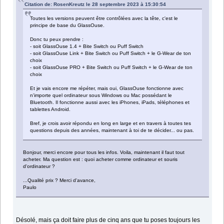
Citation de: RosenKreutz le 28 septembre 2023 à 15:30:54
Toutes les versions peuvent être contrôlées avec la tête, c'est le
principe de base du GlassOuse.
Donc tu peux prendre :
- soit GlassOuse 1.4 + Bite Switch ou Puff Switch
- soit GlassOuse Link + Bite Switch ou Puff Switch + le G-Wear de ton
choix
- soit GlassOuse PRO + Bite Switch ou Puff Switch + le G-Wear de ton
choix
Et je vais encore me répéter, mais oui, GlassOuse fonctionne avec
n'importe quel ordinateur sous Windows ou Mac possédant le
Bluetooth. Il fonctionne aussi avec les iPhones, iPads, téléphones et
tablettes Android.
Bref, je crois avoir répondu en long en large et en travers à toutes tes
questions depuis des années, maintenant à toi de te décider... ou pas.
Bonjour, merci encore pour tous les infos. Voila, maintenant il faut tout
acheter. Ma question est : quoi acheter comme ordinateur et souris
d'ordinateur ?
...Qualité prix ? Merci d'avance,
Paulo
Désolé, mais ça doit faire plus de cinq ans que tu poses toujours les