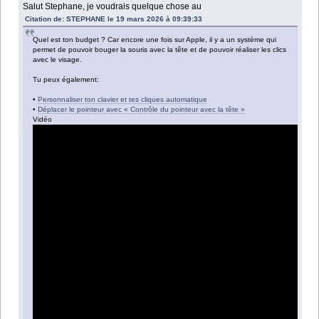
Salut Stephane, je voudrais quelque chose au
Citation de: STEPHANE le 19 mars 2026 à 09:39:33
Quel est ton budget ? Car encore une fois sur Apple, il y a un système qui
permet de pouvoir bouger la souris avec la tête et de pouvoir réaliser les clics
avec le visage.
Tu peux également:
•
Personnaliser ton clavier et tes cliques automatique
•
Déplacer le pointeur avec « Contrôle du pointeur avec la tête »
Vidéo