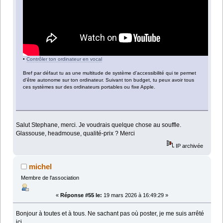
•
Contrôler ton ordinateur en vocal
Bref par défaut tu as une multitude de système d'accessibilité qui te permet
d'être autonome sur ton ordinateur. Suivant ton budget, tu peux avoir tous
ces systèmes sur des ordinateurs portables ou fixe Apple.
Salut Stephane, merci. Je voudrais quelque chose au souffle.
Glassouse, headmouse, qualité-prix ? Merci
IP archivée
michel
Membre de l'association
«
Réponse #55 le:
19 mars 2026 à 16:49:29 »
Bonjour à toutes et à tous. Ne sachant pas où poster, je me suis arrêté
ici.