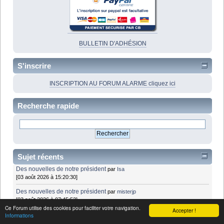
BULLETIN D'ADHÉSION
S'inscrire
INSCRIPTION AU FORUM ALARME cliquez ici
Recherche rapide
Sujet récents
Des nouvelles de notre président
par
Isa
[03 août 2026 à 15:20:30]
Des nouvelles de notre président
par
misterjp
[03 août 2026 à 07:45:53]
Ce Forum utilise des cookies pour faciliter votre navigation.
Accepter !
Des nouvelles de notre président
par
Isa
Informations
[02 août 2026 à 17:42:25]