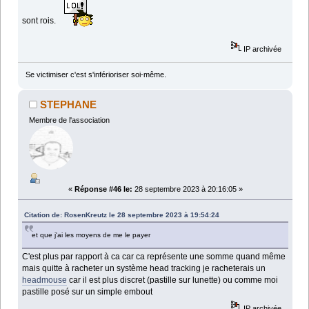
sont rois.
IP archivée
Se victimiser c'est s'inférioriser soi-même.
STEPHANE
Membre de l'association
«
Réponse #46 le:
28 septembre 2023 à 20:16:05 »
Citation de: RosenKreutz le 28 septembre 2023 à 19:54:24
et que j'ai les moyens de me le payer
C'est plus par rapport à ca car ca représente une somme quand même
mais quitte à racheter un système head tracking je racheterais un
headmouse
car il est plus discret (pastille sur lunette) ou comme moi
pastille posé sur un simple embout
IP archivée