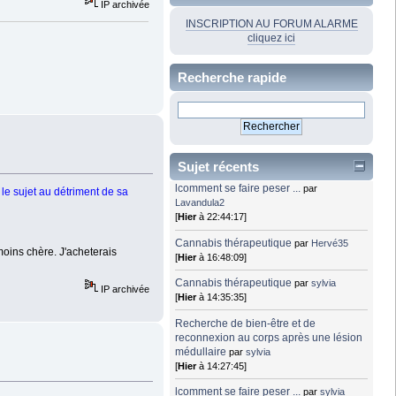
IP archivée
INSCRIPTION AU FORUM ALARME
cliquez ici
Recherche rapide
Sujet récents
lcomment se faire peser ...
par
le sujet au détriment de sa
Lavandula2
[
Hier
à 22:44:17]
Cannabis thérapeutique
par
Hervé35
moins chère. J'acheterais
[
Hier
à 16:48:09]
Cannabis thérapeutique
par
sylvia
IP archivée
[
Hier
à 14:35:35]
Recherche de bien-être et de
reconnexion au corps après une lésion
médullaire
par
sylvia
[
Hier
à 14:27:45]
lcomment se faire peser ...
par
sylvia