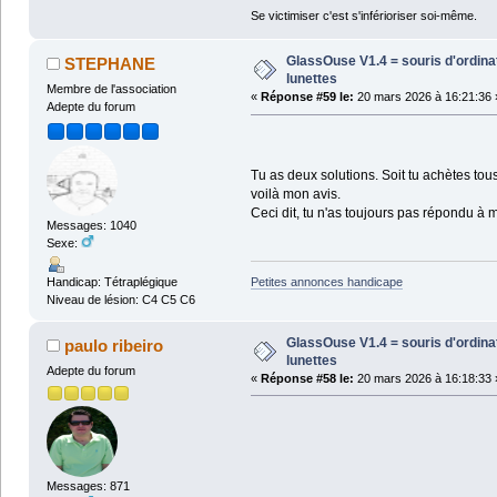
Se victimiser c'est s'inférioriser soi-même.
GlassOuse V1.4 = souris d'ordin
STEPHANE
lunettes
Membre de l'association
«
Réponse #59 le:
20 mars 2026 à 16:21:36 
Adepte du forum
Tu as deux solutions. Soit tu achètes tou
voilà mon avis.
Ceci dit, tu n'as toujours pas répondu à
Messages: 1040
Sexe:
Petites annonces handicape
Handicap: Tétraplégique
Niveau de lésion: C4 C5 C6
GlassOuse V1.4 = souris d'ordin
paulo ribeiro
lunettes
Adepte du forum
«
Réponse #58 le:
20 mars 2026 à 16:18:33 
Messages: 871