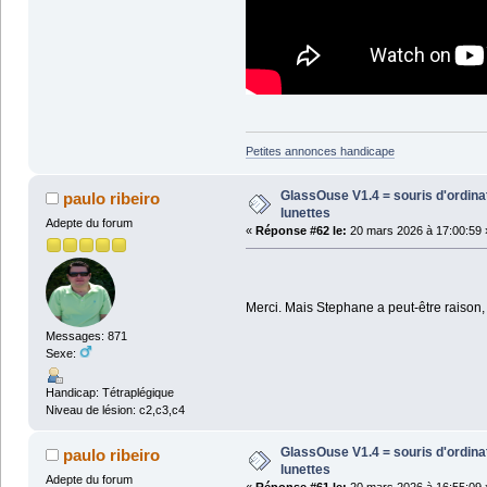
Petites annonces handicape
GlassOuse V1.4 = souris d'ordin
paulo ribeiro
lunettes
Adepte du forum
«
Réponse #62 le:
20 mars 2026 à 17:00:59 
Merci. Mais Stephane a peut-être raison, 
Messages: 871
Sexe:
Handicap: Tétraplégique
Niveau de lésion: c2,c3,c4
GlassOuse V1.4 = souris d'ordin
paulo ribeiro
lunettes
Adepte du forum
«
Réponse #61 le:
20 mars 2026 à 16:55:09 