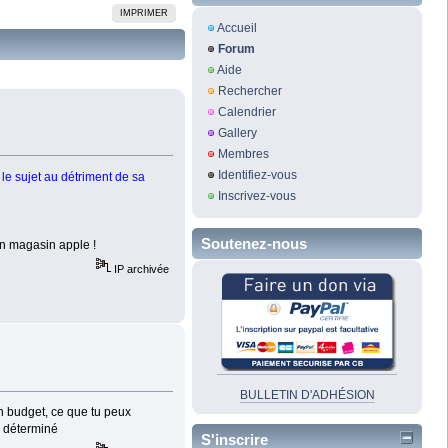
IMPRIMER
Accueil
Forum
Aide
Rechercher
Calendrier
Gallery
Membres
Identifiez-vous
le sujet au détriment de sa
Inscrivez-vous
Soutenez-nous
un magasin apple !
IP archivée
BULLETIN D'ADHÉSION
on budget, ce que tu peux
s déterminé
S'inscrire