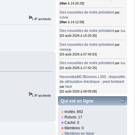
[
Hier
à 14:20:29]
Des nouvelles de notre président
par
sylvia
IP archivée
[
Hier
à 14:12:58]
Des nouvelles de notre président
par
Isa
[03 août 2026 à 15:20:30]
Des nouvelles de notre président
par
misterjp
[03 août 2026 à 07:45:53]
Des nouvelles de notre président
par
Isa
[02 août 2026 à 17:42:25]
NeurostepMC/Bioness L300 : dispositifs
de stimulation électrique - pied tombant
par
farid
[02 août 2026 à 08:09:06]
IP archivée
Qui est en ligne
Invités: 892
Robots: 17
Caché: 0
Membres: 0
Membres en ligne
: