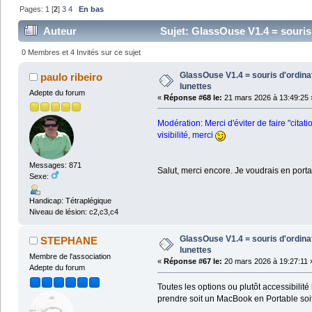
Pages:
1
[
2
]
3
4
En bas
Auteur
Sujet: GlassOuse V1.4 = souris
0 Membres et 4 Invités sur ce sujet
GlassOuse V1.4 = souris d'ordin
paulo ribeiro
lunettes
Adepte du forum
«
Réponse #68 le:
21 mars 2026 à 13:49:25 
Modération: Merci d'éviter de faire "cita
visibilité, merci
Messages: 871
Salut, merci encore. Je voudrais en port
Sexe:
Handicap: Tétraplégique
Niveau de lésion: c2,c3,c4
GlassOuse V1.4 = souris d'ordin
STEPHANE
lunettes
Membre de l'association
«
Réponse #67 le:
20 mars 2026 à 19:27:11 
Adepte du forum
Toutes les options ou plutôt accessibilit
prendre soit un MacBook en Portable soit 