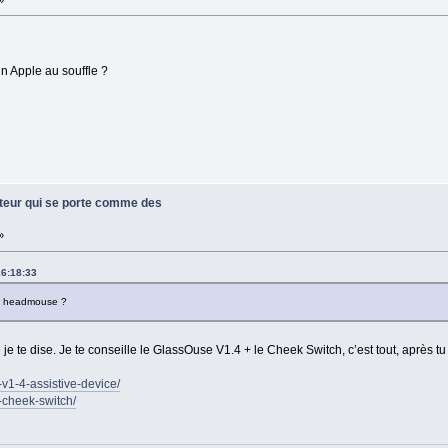
n Apple au souffle ?
ateur qui se porte comme des
»
16:18:33
u headmouse ?
 te dise. Je te conseille le GlassOuse V1.4 + le Cheek Switch, c’est tout, après tu
v1-4-assistive-device/
-cheek-switch/