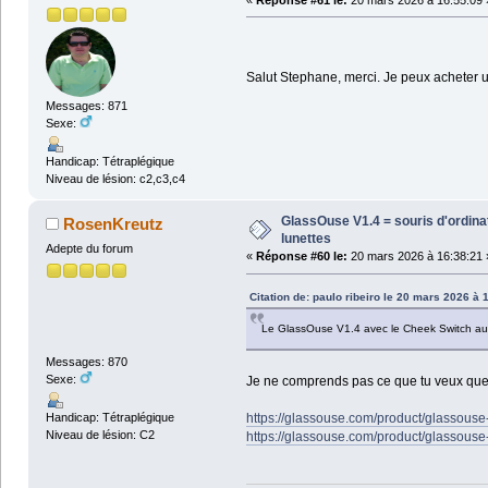
Salut Stephane, merci. Je peux acheter u
Messages: 871
Sexe:
Handicap: Tétraplégique
Niveau de lésion: c2,c3,c4
GlassOuse V1.4 = souris d'ordin
RosenKreutz
lunettes
Adepte du forum
«
Réponse #60 le:
20 mars 2026 à 16:38:21 
Citation de: paulo ribeiro le 20 mars 2026 à 
Le GlassOuse V1.4 avec le Cheek Switch a
Messages: 870
Sexe:
Je ne comprends pas ce que tu veux que je
https://glassouse.com/product/glassouse-
Handicap: Tétraplégique
Niveau de lésion: C2
https://glassouse.com/product/glassouse