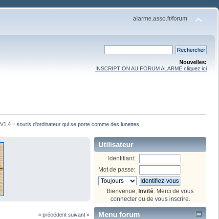
alarme.asso.fr/forum
Nouvelles:
INSCRIPTION AU FORUM ALARME cliquez ici
1.4 = souris d'ordinateur qui se porte comme des lunettes
Utilisateur
Identifiant:
Mot de passe:
Bienvenue,
Invité
. Merci de
vous
connecter
ou de
vous inscrire
.
Menu forum
« précédent
suivant »