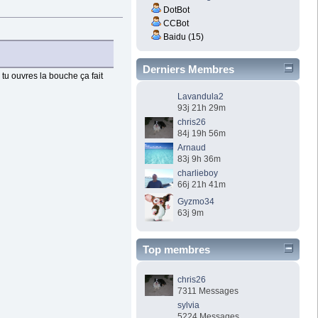
DotBot
CCBot
Baidu (15)
Derniers Membres
 tu ouvres la bouche ça fait
Lavandula2
93j 21h 29m
chris26
84j 19h 56m
Arnaud
83j 9h 36m
charlieboy
66j 21h 41m
Gyzmo34
63j 9m
Top membres
chris26
7311 Messages
sylvia
5224 Messages