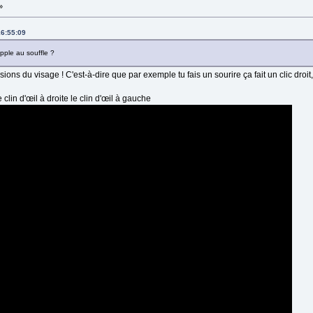
»
16:55:09
pple au souffle ?
ons du visage ! C'est-à-dire que par exemple tu fais un sourire ça fait un clic droit,
in d'œil à droite le clin d'œil à gauche