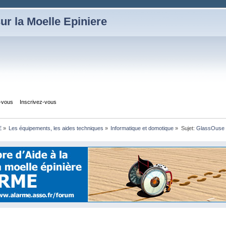
ur la Moelle Epiniere
z-vous
Inscrivez-vous
E
»
Les équipements, les aides techniques
»
Informatique et domotique
»
Sujet:
GlassOuse V