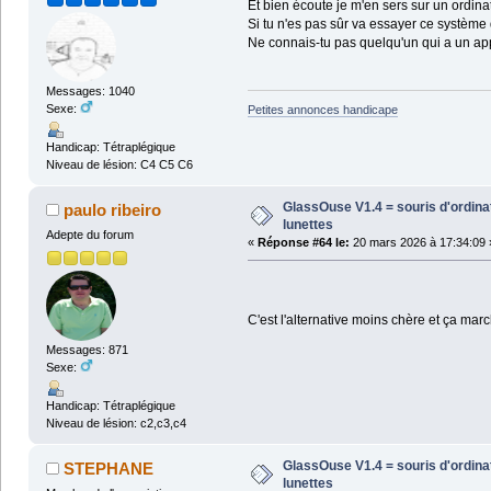
Et bien écoute je m'en sers sur un ordina
Si tu n'es pas sûr va essayer ce système 
Ne connais-tu pas quelqu'un qui a un app
Messages: 1040
Sexe:
Petites annonces handicape
Handicap: Tétraplégique
Niveau de lésion: C4 C5 C6
GlassOuse V1.4 = souris d'ordin
paulo ribeiro
lunettes
Adepte du forum
«
Réponse #64 le:
20 mars 2026 à 17:34:09 
C'est l'alternative moins chère et ça marc
Messages: 871
Sexe:
Handicap: Tétraplégique
Niveau de lésion: c2,c3,c4
GlassOuse V1.4 = souris d'ordin
STEPHANE
lunettes