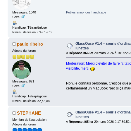
Messages: 1040
Petites annonces handicape
Sexe:
Handicap: Tétraplégique
Niveau de lésion: C4 C5 C6
GlassOuse V1.4 = souris d'ordin
paulo ribeiro
lunettes
Adepte du forum
«
Réponse #66 le:
20 mars 2026 à 18:09:26 
Modération: Merci d'éviter de faire "cita
visibilité, merci
Messages: 871
Non, je connais personne. C'est ce que je
Sexe:
certainement un MacBook Neo si ça march
Handicap: Tétraplégique
Niveau de lésion: c2,c3,c4
GlassOuse V1.4 = souris d'ordin
STEPHANE
lunettes
Membre de l'association
«
Réponse #65 le:
20 mars 2026 à 17:39:52 
Adepte du forum