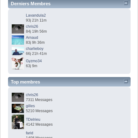
Derniers Membres
Lavandula2
93j 21h 11m
chris26
84j 19h 56m
Arnaud
83j 9h 36m
charlieboy
66j 21h 41m
Gyzmo34
63j 9m
Top membres
chris26
7311 Messages
gilles
5210 Messages
TDelrieu
4142 Messages
farid
1408 Messages