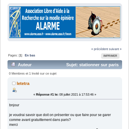
« précédent
suivant »
Pages: [
1
]
En bas
IMPRIMER
Auteur
Sujet: stationner sur paris
(Lu 7796 fois)
0 Membres et 1 Invité sur ce sujet
letetra
«
Réponse #1 le:
08 juillet 2021 à 17:53:46 »
bnjour
je voudrai savoir que doit on présenter ou que faire pour se garer
comme avant gratuittement dans paris?
merci