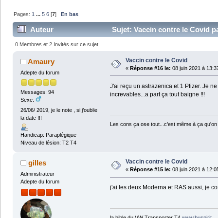
Pages:
1
...
5
6
[
7
]
En bas
Auteur
Sujet: Vaccin contre le Covid p
0 Membres et 2 Invités sur ce sujet
Vaccin contre le Covid
Amaury
«
Réponse #16 le:
08 juin 2021 à 13:3
Adepte du forum
J'ai reçu un astrazenica et 1 Pfizer. Je n
Messages: 94
increvables...a part ça tout baigne !!!
Sexe:
26/06/ 2019, je le note , si j’oublie
la date !!!
Les cons ça ose tout...c'est même à ça qu'on 
Handicap: Paraplégique
Niveau de lésion: T2 T4
Vaccin contre le Covid
gilles
«
Réponse #15 le:
08 juin 2021 à 12:0
Administrateur
Adepte du forum
j'ai les deux Moderna et RAS aussi, je co
la bible du VW Transporter T4
www.buspirit
.