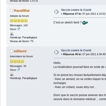
Niveau de lésion: C5-C6
Vaccin contre le Covid
HandiMat
«
Réponse #7 le:
07 juin 2021 à 10:52
Adepte du forum
C'est un sketch farid ?
Messages: 142
Sexe:
Handicap: Paraplégique
Niveau de lésion: T5
Vaccin contre le Covid
edilavni
«
Réponse #6 le:
07 juin 2021 à 09:48
Intermitent du forum
Hello,
Messages: 34
La modération pourrait faire en sorte d
Sexe:
Si on prend les choses factuellement déjà
Handicap: Paraplégique
- Avec un aimant, on va certes niquer le t
recharge)
- Avec un collant, ouais why not ...
Donc que le vaccin puisse amener des tru
oeuvre dans le domaine médical ... commen