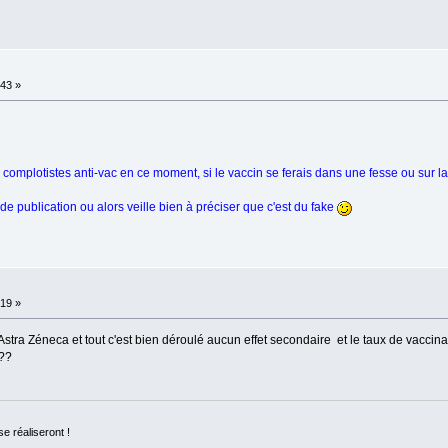
:43 »
 complotistes anti-vac en ce moment, si le vaccin se ferais dans une fesse ou sur la te
 de publication ou alors veille bien à préciser que c'est du fake
:19 »
Astra Zéneca et tout c'est bien déroulé aucun effet secondaire et le taux de vaccina
 ??
se réaliseront !