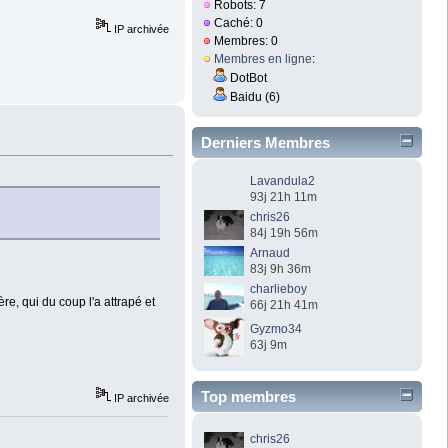
Robots: 7
Caché: 0
IP archivée
Membres: 0
Membres en ligne
:
DotBot
Baidu (6)
Derniers Membres
Lavandula2
93j 21h 11m
chris26
84j 19h 56m
Arnaud
83j 9h 36m
charlieboy
e, qui du coup l'a attrapé et
66j 21h 41m
Gyzmo34
63j 9m
!
Top membres
IP archivée
chris26