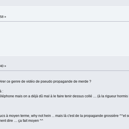
:58 »
:40 »
e virer ce genre de vidéo de pseudo propagande de merde ?
 :
éléphone mais on a déjà dû mal à le faire tenir dessus collé .... (à la rigueur hormis
cs à moyen terme, why not hein ... mais là c'est de la propagande grossière ^^et s
t dire .... ça fait moyen ^^