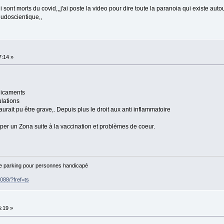
 sont morts du covid,,,j'ai poste la video pour dire toute la paranoia qui existe aut
eudoscientique,,
7:14 »
dicaments
ulations
urait pu être grave,. Depuis plus le droit aux anti inflammatoire
pper un Zona suite à la vaccination et problèmes de coeur.
de parking pour personnes handicapé
88/?fref=ts
5:19 »