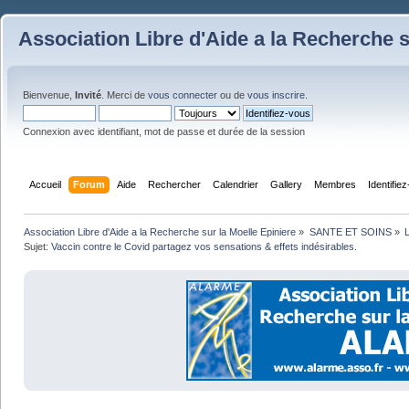
Association Libre d'Aide a la Recherche s
Bienvenue,
Invité
. Merci de
vous connecter
ou de
vous inscrire
.
Connexion avec identifiant, mot de passe et durée de la session
Accueil
Forum
Aide
Rechercher
Calendrier
Gallery
Membres
Identifie
Association Libre d'Aide a la Recherche sur la Moelle Epiniere
»
SANTE ET SOINS
»
L
Sujet:
Vaccin contre le Covid partagez vos sensations & effets indésirables.