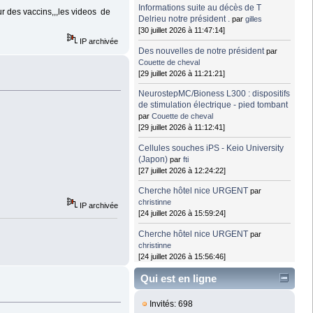
Informations suite au décès de T
our des vaccins,,,les videos de
Delrieu notre président .
par
gilles
[30 juillet 2026 à 11:47:14]
IP archivée
Des nouvelles de notre président
par
Couette de cheval
[29 juillet 2026 à 11:21:21]
NeurostepMC/Bioness L300 : dispositifs
de stimulation électrique - pied tombant
par
Couette de cheval
[29 juillet 2026 à 11:12:41]
Cellules souches iPS - Keio University
(Japon)
par
fti
[27 juillet 2026 à 12:24:22]
Cherche hôtel nice URGENT
par
christinne
IP archivée
[24 juillet 2026 à 15:59:24]
Cherche hôtel nice URGENT
par
christinne
[24 juillet 2026 à 15:56:46]
Qui est en ligne
Invités: 698