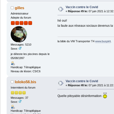
Vaccin contre le Covid
gilles
«
Réponse #9 le:
07 juin 2021 à 12:32
Administrateur
Adepte du forum
hé oui!
la faute aux réseaux sociaux devenus la t
la bible du VW Transporter T4
www.buspirit
.
Messages: 5210
Sexe:
je déteste les piscines depuis le
05/08/1997
Handicap: Tétraplégique
Niveau de lésion: C5/C6
Vaccin contre le Covid
loloko56.bis
«
Réponse #8 le:
07 juin 2021 à 11:22
Intermitent du forum
Quelle pitoyable désinformation
Messages: 37
Sexe:
Handicap: Tétraplégique