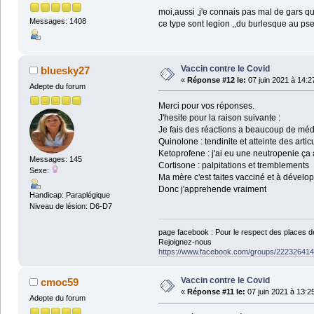
moi,aussi ,j'e connais pas mal de gars qui
Messages: 1408
ce type sont legion ,,du burlesque au ps
Vaccin contre le Covid
bluesky27
«
Réponse #12 le:
07 juin 2021 à 14:2
Adepte du forum
Merci pour vos réponses.
J'hesite pour la raison suivante :
Je fais des réactions a beaucoup de mé
Quinolone : tendinite et atteinte des artic
Ketoprofene : j'ai eu une neutropenie ça a
Messages: 145
Cortisone : palpitations et tremblements
Sexe:
Ma mère c'est faites vacciné et à dévelo
Donc j'apprehende vraiment
Handicap: Paraplégique
Niveau de lésion: D6-D7
page facebook : Pour le respect des places 
Rejoignez-nous
https://www.facebook.com/groups/2223264140
Vaccin contre le Covid
cmoc59
«
Réponse #11 le:
07 juin 2021 à 13:2
Adepte du forum