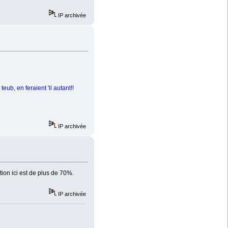
IP archivée
ub, en feraient 'il autant!!
IP archivée
tion ici est de plus de 70%.
IP archivée