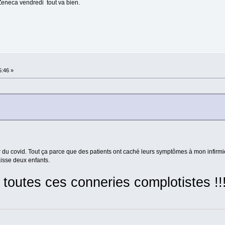
Zeneca vendredi tout va bien.
5:46 »
 du covid. Tout ça parce que des patients ont caché leurs symptômes à mon infirmièr
laisse deux enfants.
e toutes ces conneries complotistes !!