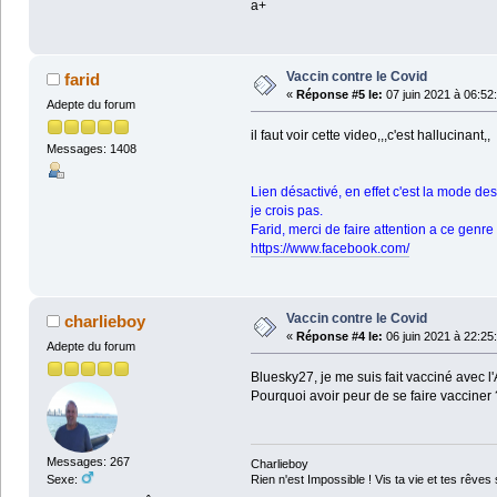
a+
Vaccin contre le Covid
farid
«
Réponse #5 le:
07 juin 2021 à 06:52
Adepte du forum
il faut voir cette video,,,c'est hallucinant,,
Messages: 1408
Lien désactivé, en effet c'est la mode des
je crois pas.
Farid, merci de faire attention a ce genre
https://www.facebook.com/
Vaccin contre le Covid
charlieboy
«
Réponse #4 le:
06 juin 2021 à 22:25
Adepte du forum
Bluesky27, je me suis fait vacciné avec l'
Pourquoi avoir peur de se faire vacciner
Messages: 267
Charlieboy
Sexe:
Rien n'est Impossible ! Vis ta vie et tes rêves 