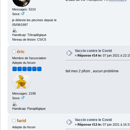
Messages: 5210
Sexe:
je déteste les piscines depuis le
05/08/1997
Handicap: Tétraplégique
Niveau de lésion: C5/C6
Vaccin contre le Covid
éric
«
Réponse #14 le:
07 juin 2021 à 22:1
Membre de l'association
Adepte du forum
fait mes 2 pfizer , aucun probléme
Messages: 2198
Sexe:
Handicap: Paraplégique
Vaccin contre le Covid
farid
«
Réponse #13 le:
07 juin 2021 à 16:3
Adepte du forum