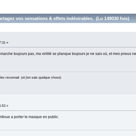
artagez vos sensations & effets indésirables. (Lu 149030 fois)
7:31 »
e marche toujours pas, ma virilité se planque toujours je ne sais où, et mes pneus n
les reconnait (et j'en sais quelque chose)
5:53 »
ntinue a porter le masque en public.