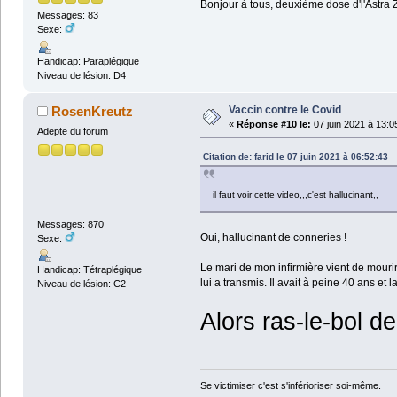
Bonjour à tous, deuxième dose d'l'Astra 
Messages: 83
Sexe:
Handicap: Paraplégique
Niveau de lésion: D4
Vaccin contre le Covid
RosenKreutz
«
Réponse #10 le:
07 juin 2021 à 13:0
Adepte du forum
Citation de: farid le 07 juin 2021 à 06:52:43
il faut voir cette video,,,c'est hallucinant,,
Messages: 870
Oui, hallucinant de conneries !
Sexe:
Le mari de mon infirmière vient de mourir
Handicap: Tétraplégique
lui a transmis. Il avait à peine 40 ans et 
Niveau de lésion: C2
Alors ras-le-bol d
Se victimiser c'est s'inférioriser soi-même.