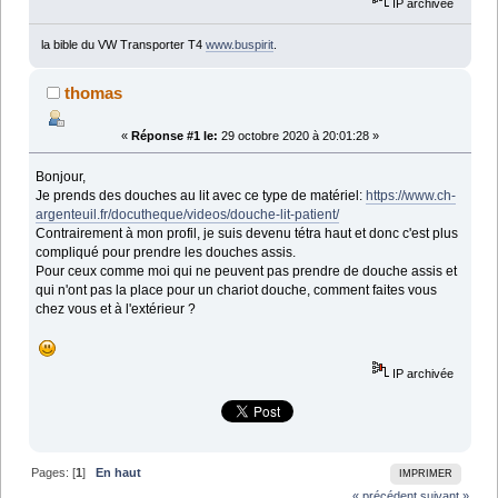
IP archivée
la bible du VW Transporter T4
www.buspirit
.
thomas
«
Réponse #1 le:
29 octobre 2020 à 20:01:28 »
Bonjour,
Je prends des douches au lit avec ce type de matériel:
https://www.ch-
argenteuil.fr/docutheque/videos/douche-lit-patient/
Contrairement à mon profil, je suis devenu tétra haut et donc c'est plus
compliqué pour prendre les douches assis.
Pour ceux comme moi qui ne peuvent pas prendre de douche assis et
qui n'ont pas la place pour un chariot douche, comment faites vous
chez vous et à l'extérieur ?
IP archivée
Pages: [
1
]
En haut
IMPRIMER
« précédent
suivant »