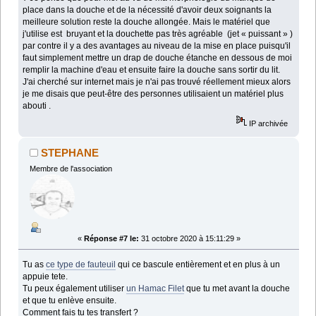
place dans la douche et de la nécessité d'avoir deux soignants la
meilleure solution reste la douche allongée. Mais le matériel que
j'utilise est bruyant et la douchette pas très agréable (jet « puissant » )
par contre il y a des avantages au niveau de la mise en place puisqu'il
faut simplement mettre un drap de douche étanche en dessous de moi
remplir la machine d'eau et ensuite faire la douche sans sortir du lit.
J'ai cherché sur internet mais je n'ai pas trouvé réellement mieux alors
je me disais que peut-être des personnes utilisaient un matériel plus
abouti .
IP archivée
STEPHANE
Membre de l'association
«
Réponse #7 le:
31 octobre 2020 à 15:11:29 »
Tu as
ce type de fauteuil
qui ce bascule entièrement et en plus à un
appuie tete.
Tu peux également utiliser
un Hamac Filet
que tu met avant la douche
et que tu enlève ensuite.
Comment fais tu tes transfert ?