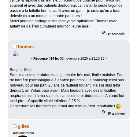
valide la rapidité d'un transfert lit /chariot de douche pour l'avoir fait
souvent et avec des patients douloureux car c'était la seule façon de
passer a la toilette hormis au lit avec un gant ...je crois qu'on a tous
détesté ça a un moment de notre parcours !
Merci pour ton partage et ton incroyable optimisme Thomas avec
autant de galères cumulées pour ton jeune âge !
IP archivée
thomas
«
Réponse #14 le:
03 novembre 2020 à 23:13:13 »
Bonjour Gilles,
Sans ma ceinture abdominale je respire très mal, limite malaise. Pas
de barrière psychologique à abattre pour moi ! Le handicap n'est pas
nouveau pour ma part, 25 ans de fauteuil roulant. Mais je suis tétra
depuis 1 an, j'étais para avant. Mais toujours avec des difficultés
respiratoires dû à ma scoliose sans ceinture abdominale. Aujourd'hui
c'est pire... Capacité vitale inférieur à 25 %.
Concernant les transferts pour moi une minute c'est imbattable !
IP archivée
gilles
Administrateur