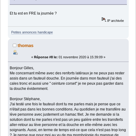
Et tu est en FRE la journée ?
IP archivée
Petites annonces handicape
thomas
«
Réponse #8 le:
01 novembre 2020 à 15:39:09 »
Bonjour Gilles,
Me concernant même avec des renforts latéraux je ne peux pas rester
assis dans un fauteuil douche. En journée dans mon fauteuil j'ai des
cales tronc et aussi une " ceinture corset" je ne peux pas garder dans
la douche évidemment.
Bonjour Stéphane,
J'ai testé une fois le fauteuil dont tu me parles mais je pense que ce
n'était pas dans les bonnes conditions. Au quotidien je me transfère au
lève personne avec justement un hamac filet. Je me demande si la
solution dont tu me parles n'est pas un peu galère entre les transferts
aller-retour au lève personne et la douche en elle-même avec les
soignants. Aussi, en terme de temps est-ce que cela n'est pas trop long
? Je pense que pour moi au vu de ma morphologie du manque de