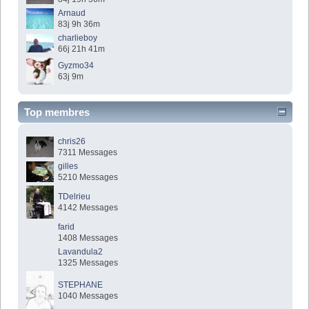
Arnaud
83j 9h 36m
charlieboy
66j 21h 41m
Gyzmo34
63j 9m
Top membres
chris26
7311 Messages
gilles
5210 Messages
TDelrieu
4142 Messages
farid
1408 Messages
Lavandula2
1325 Messages
STEPHANE
1040 Messages