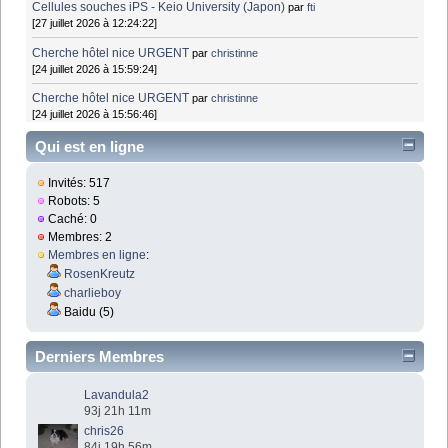
Cellules souches iPS - Keio University (Japon)
par
fti
[27 juillet 2026 à 12:24:22]
Cherche hôtel nice URGENT
par
christinne
[24 juillet 2026 à 15:59:24]
Cherche hôtel nice URGENT
par
christinne
[24 juillet 2026 à 15:56:46]
Qui est en ligne
Invités: 517
Robots: 5
Caché: 0
Membres: 2
Membres en ligne
:
RosenKreutz
charlieboy
Baidu (5)
Derniers Membres
Lavandula2
93j 21h 11m
chris26
84j 19h 56m