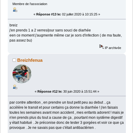
Membre de l'association
«
Réponse #13 le:
02 juillet 2020 à 10:15:25 »
breiz
j'en prends 1 a 2 verres/jour sans souci de diarhée
een ce moment j'augmente même car je sors d'infection ( de ma faute,
pas assez bu)
IP archivée
Breizhfenua
«
Réponse #12 le:
30 juin 2020 à 15:51:44 »
par contre attention , en prendre un tout petit peu au debut ...ça
accélère le transit et pour certains ça donne la diarrhée ! j'en faisais
toutes les semaines avant mon accident , mes enfants adorent ! mais je
n'en prends plus du tout a cause de ça , pourtant mon système digestif
y était habitué . Je préconise donc de tester 3 gorgées et voir ce que ça
provoque . Je ne savais pas que c'était antibactérien .