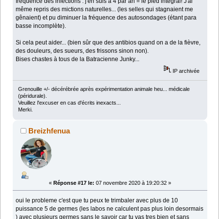
fréquence des infections : j'en suis à 4 par an = le pied intégral! J'ai
même repris des mictions naturelles... (les selles qui stagnaient me
gênaient) et pu diminuer la fréquence des autosondages (étant para
basse incomplète).
Si cela peut aider... (bien sûr que des antibios quand on a de la fièvre,
des douleurs, des sueurs, des frissons sinon non).
Bises chastes à tous de la Batracienne Junky...
IP archivée
Grenouille +/- décérébrée après expérimentation animale heu... médicale
(péridurale).
Veuillez l'excuser en cas d'écrits inexacts...
Merki.
Breizhfenua
«
Réponse #17 le:
07 novembre 2020 à 19:20:32 »
oui le probleme c'est que tu peux te trimbaler avec plus de 10
puissance 5 de germes (les labos ne calculent pas plus loin desormais
) avec plusieurs germes sans le savoir car tu vas tres bien et sans