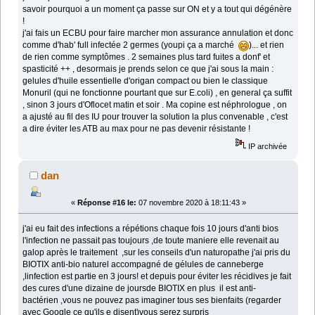
savoir pourquoi a un moment ça passe sur ON et y a tout qui dégénère
!
j'ai fais un ECBU pour faire marcher mon assurance annulation et donc
comme d'hab' full infectée 2 germes (youpi ça a marché
)... et rien
de rien comme symptômes . 2 semaines plus tard fuites a donf' et
spasticité ++ , desormais je prends selon ce que j'ai sous la main :
gelules d'huile essentielle d'origan compact ou bien le classique
Monuril (qui ne fonctionne pourtant que sur E.coli) , en general ça suffit
, sinon 3 jours d'Oflocet matin et soir . Ma copine est néphrologue , on
a ajusté au fil des IU pour trouver la solution la plus convenable , c'est
a dire éviter les ATB au max pour ne pas devenir résistante !
IP archivée
dan
«
Réponse #16 le:
07 novembre 2020 à 18:11:43 »
j'ai eu fait des infections a répétions chaque fois 10 jours d'anti bios
l'infection ne passait pas toujours ,de toute maniere elle revenait au
galop après le traitement ,sur les conseils d'un naturopathe j'ai pris du
BIOTIX anti-bio naturel accompagné de gélules de canneberge
,linfection est partie en 3 jours! et depuis pour éviter les récidives je fait
des cures d'une dizaine de joursde BIOTIX en plus il est anti-
bactérien ,vous ne pouvez pas imaginer tous ses bienfaits (regarder
avec Google ce qu'ils e disent)vous serez surpris