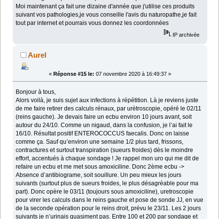
Moi maintenant ça fait une dizaine d'année que j'utilise ces produits
suivant vos pathologies,je vous conseille l'avis du naturopathe,je fait
tout par internet et pourrais vous donnez les coordonnées
IP archivée
Aurel
«
Réponse #15 le:
07 novembre 2020 à 16:49:37 »
Bonjour à tous,
Alors voilà, je suis sujet aux infections à répétition. Là je reviens juste
de me faire retirer des calculs rénaux, par urètroscopie, opéré le 02/11
(reins gauche). Je devais faire un ecbu environ 10 jours avant, soit
autour du 24/10. Comme un nigaud, dans la confusion, je l’ai fait le
16/10. Résultat positif ENTEROCOCCUS faecalis. Donc on laisse
comme ça. Sauf qu’environ une semaine 1/2 plus tard, frissons,
contractures et surtout transpiration (sueurs froides) dès le moindre
effort, accentués à chaque sondage ! Je rappel mon uro qui me dit de
refaire un ecbu et me met sous amoxiciline. Donc 2ème ecbu ->
Absence d’antibiograme, soit souillure. Un peu mieux les jours
suivants (surtout plus de sueurs froides, le plus désagréable pour ma
part). Donc opère le 03/11 (toujours sous amoxiciline), uretroscopie
pour virer les calculs dans le reins gauche et pose de sonde JJ, en vue
de la seconde opération pour le reins droit, prévu le 23/11. Les 2 jours
suivants je n’urinais quasiment pas. Entre 100 et 200 par sondage et