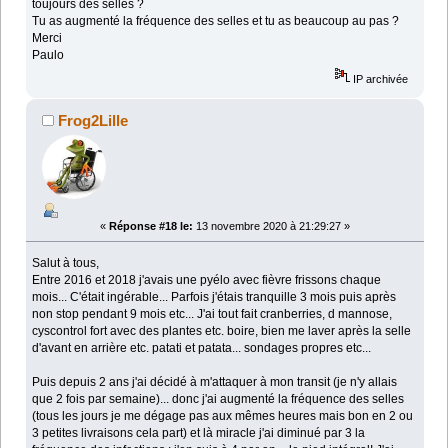
toujours des selles ?
Tu as augmenté la fréquence des selles et tu as beaucoup au pas ?
Merci
Paulo
IP archivée
Frog2Lille
«
Réponse #18 le:
13 novembre 2020 à 21:29:27 »
Salut à tous,
Entre 2016 et 2018 j'avais une pyélo avec fièvre frissons chaque
mois... C'était ingérable... Parfois j'étais tranquille 3 mois puis après
non stop pendant 9 mois etc... J'ai tout fait cranberries, d mannose,
cyscontrol fort avec des plantes etc. boire, bien me laver après la selle
d'avant en arrière etc. patati et patata... sondages propres etc...
Puis depuis 2 ans j'ai décidé à m'attaquer à mon transit (je n'y allais
que 2 fois par semaine)... donc j'ai augmenté la fréquence des selles
(tous les jours je me dégage pas aux mêmes heures mais bon en 2 ou
3 petites livraisons cela part) et là miracle j'ai diminué par 3 la