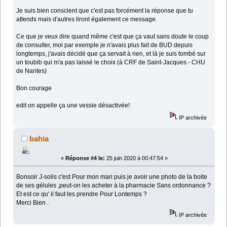
Je suis bien conscient que c'est pas forcément la réponse que tu
attends mais d'autres liront également ce message.
Ce que je veux dire quand même c'est que ça vaut sans doute le coup
de consulter, moi par exemple je n'avais plus fait de BUD depuis
longtemps, j'avais décidé que ça servait à rien, et là je suis tombé sur
un toubib qui m'a pas laissé le choix (à CRF de Saint-Jacques - CHU
de Nantes)
Bon courage
edit on appelle ça une vessie désactivée!
IP archivée
bahia
«
Réponse #4 le:
25 juin 2020 à 00:47:54 »
Bonsoir J-solis c'est Pour mon mari puis je avoir une photo de la boite
de ses gélules ,peut-on les acheter à la pharmacie Sans ordonnance ?
Et est ce qu' il faut les prendre Pour Lontemps ?
Merci Bien .
IP archivée