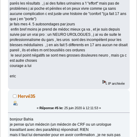
parés les résultats , j ai des fuites urinaires a 'l "effort" mais pas de
problèmes j ai poche et pénilex et on peux vivre comme ça sans
aucune complication c est juste une histoire de "confort "(ça fait 17 ans
que j en "porte")
je fais mes 4. 5 autosondages par jours
enfin bref moins je prend de médoc mieux ça va , et je suis depuis
suivie par un vrai pro : un NEURO UROLOGUES , j ai vu de suite le
professionnalisme du gars , les uros sont des incompétent pour les
blesses médullaires , j en ais fait 5 differents en 17 ans aucun ne disait
pareil , ils et elles m ont bousillés ces ordures
le seul point négatifs se sont mes grosses douleures neuro , mais ça c
est autre choses
courage a lui
eric
IP archivée
Hervé35
«
Réponse #5 le:
25 juin 2020 à 12:11:53 »
bonjour Bahia
je pense qu'un médecin (un médecin de CRF ou un urologue
travaillant avec des para/tétra) répondrait: RIEN
mais il faut lui demander pour en avoir confirmation , je ne suis pas