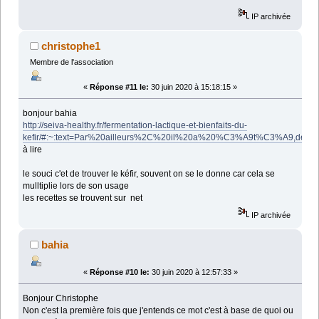
IP archivée
christophe1
Membre de l'association
«
Réponse #11 le:
30 juin 2020 à 15:18:15 »
bonjour bahia
http://seiva-healthy.fr/fermentation-lactique-et-bienfaits-du-
kefir/#:~:text=Par%20ailleurs%2C%20il%20a%20%C3%A9t%C3%A9,des
à lire
le souci c'et de trouver le kéfir, souvent on se le donne car cela se
mulltiplie lors de son usage
les recettes se trouvent sur net
IP archivée
bahia
«
Réponse #10 le:
30 juin 2020 à 12:57:33 »
Bonjour Christophe
Non c'est la première fois que j'entends ce mot c'est à base de quoi ou