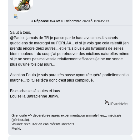
«
Réponse #24 le:
01 décembre 2020 à 15:03:20 »
Salut à tous,
@Paulo : jamais de TR je passe par le haut avec mes 4 sachets
quotidiens de macrogol ou FORLAX... et si je vois que cela ralentit j'en
prends encore deux autres... et je fais plusieurs livraisons de selles
bien moulées... du coup j'ai pu retrouver des mictions naturelles même
si je ne sens pas ma vessie relativement efficaces (je ne me sonde
plus qu'une fois par jour)...
Attention Paulo je suis para très basse ayant récupéré partiellement la
marche... toi tu es tétra donc c'est plus compliqué.
Bises chastes à toutes et tous.
Louise la Batracienne Junky.
IP archivée
Grenouille +/- décérébrée après expérimentation animale heu... médicale
(péridurale).
Veuillez l'excuser en cas d'écrits inexacts...
Merki.