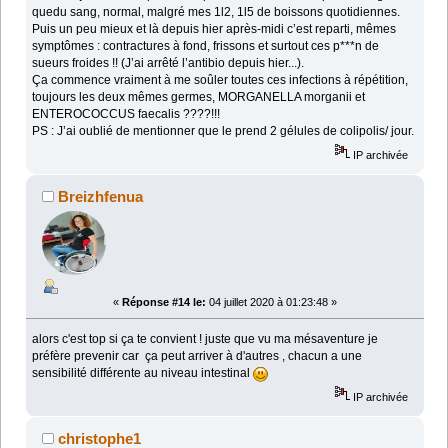
quedu sang, normal, malgré mes 1l2, 1l5 de boissons quotidiennes.
Puis un peu mieux et là depuis hier après-midi c’est reparti, mêmes
symptômes : contractures à fond, frissons et surtout ces p***n de
sueurs froides !! (J’ai arrêté l’antibio depuis hier...).
Ça commence vraiment à me soûler toutes ces infections à répétition,
toujours les deux mêmes germes, MORGANELLA morganii et
ENTEROCOCCUS faecalis ????!!!
PS : J’ai oublié de mentionner que le prend 2 gélules de colipolis/ jour.
IP archivée
Breizhfenua
«
Réponse #14 le:
04 juillet 2020 à 01:23:48 »
alors c'est top si ça te convient ! juste que vu ma mésaventure je
préfère prevenir car ça peut arriver à d'autres , chacun a une
sensibilité différente au niveau intestinal
IP archivée
christophe1