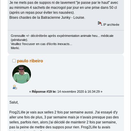
Je ne mets pas de suppos ni de lavement "je passe par le haut" avec
au minimum 4 sachets de macrogol par jour en une prise dans 50 cl
(après un repas pour éviter les nausées).
Bises chastes de la Batracienne Junky - Louise.
IP archivée
Grenouille +/- décérébrée après expérimentation animale heu... médicale
(péridurale).
Veuillez l'excuser en cas d'écrits inexacts...
Merki.
paulo ribeiro
«
Réponse #19 le:
14 novembre 2020 à 16:34:29 »
Salut,
Frog2Lille je vais aux selles 2 fois par semaine aussi. J'ai essayé d'y
aller une fois de plus, 3 par semaine mais je n'avais presque pas des
selles, parfois rien, alors j'ai décidé de maintenir 2 fois par semaine,
pas la peine de mettre des suppos pour rien. Frog2Lille tu avais