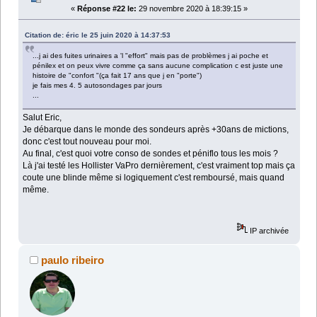
«
Réponse #22 le:
29 novembre 2020 à 18:39:15 »
Citation de: éric le 25 juin 2020 à 14:37:53
...j ai des fuites urinaires a 'l "effort" mais pas de problèmes j ai poche et
pénilex et on peux vivre comme ça sans aucune complication c est juste une
histoire de "confort "(ça fait 17 ans que j en "porte")
je fais mes 4. 5 autosondages par jours
...
Salut Eric,
Je débarque dans le monde des sondeurs après +30ans de mictions,
donc c'est tout nouveau pour moi.
Au final, c'est quoi votre conso de sondes et péniflo tous les mois ?
Là j'ai testé les Hollister VaPro dernièrement, c'est vraiment top mais ça
coute une blinde même si logiquement c'est remboursé, mais quand
même.
IP archivée
paulo ribeiro