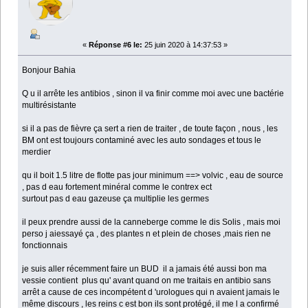
«
Réponse #6 le:
25 juin 2020 à 14:37:53 »
Bonjour Bahia
Q u il arrête les antibios , sinon il va finir comme moi avec une bactérie
multirésistante
si il a pas de fièvre ça sert a rien de traiter , de toute façon , nous , les
BM ont est toujours contaminé avec les auto sondages et tous le
merdier
qu il boit 1.5 litre de flotte pas jour minimum ==> volvic , eau de source
, pas d eau fortement minéral comme le contrex ect
surtout pas d eau gazeuse ça multiplie les germes
il peux prendre aussi de la canneberge comme le dis Solis , mais moi
perso j aiessayé ça , des plantes n et plein de choses ,mais rien ne
fonctionnais
je suis aller récemment faire un BUD il a jamais été aussi bon ma
vessie contient plus qu' avant quand on me traitais en antibio sans
arrêt a cause de ces incompétent d 'urologues qui n avaient jamais le
même discours , les reins c est bon ils sont protégé, il me l a confirmé