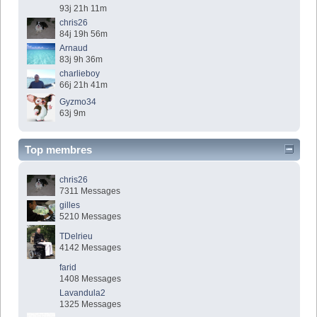
93j 21h 11m
chris26
84j 19h 56m
Arnaud
83j 9h 36m
charlieboy
66j 21h 41m
Gyzmo34
63j 9m
Top membres
chris26
7311 Messages
gilles
5210 Messages
TDelrieu
4142 Messages
farid
1408 Messages
Lavandula2
1325 Messages