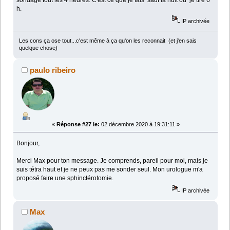
sondage tout les 4 heures. C'est ce que je fais sauf la nuit où je tire 6
h.
IP archivée
Les cons ça ose tout...c'est même à ça qu'on les reconnait (et j'en sais
quelque chose)
paulo ribeiro
«
Réponse #27 le:
02 décembre 2020 à 19:31:11 »
Bonjour,
Merci Max pour ton message. Je comprends, pareil pour moi, mais je
suis tétra haut et je ne peux pas me sonder seul. Mon urologue m'a
proposé faire une sphinctérotomie.
IP archivée
Max