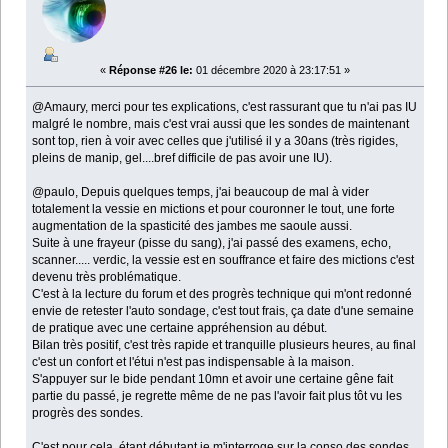
«
Réponse #26 le:
01 décembre 2020 à 23:17:51 »
@Amaury, merci pour tes explications, c'est rassurant que tu n'ai pas IU
malgré le nombre, mais c'est vrai aussi que les sondes de maintenant
sont top, rien à voir avec celles que j'utilisé il y a 30ans (très rigides,
pleins de manip, gel....bref difficile de pas avoir une IU).
@paulo, Depuis quelques temps, j'ai beaucoup de mal à vider
totalement la vessie en mictions et pour couronner le tout, une forte
augmentation de la spasticité des jambes me saoule aussi.
Suite à une frayeur (pisse du sang), j'ai passé des examens, echo,
scanner..... verdic, la vessie est en souffrance et faire des mictions c'est
devenu très problématique.
C'est à la lecture du forum et des progrès technique qui m'ont redonné
envie de retester l'auto sondage, c'est tout frais, ça date d'une semaine
de pratique avec une certaine appréhension au début.
Bilan très positif, c'est très rapide et tranquille plusieurs heures, au final
c'est un confort et l'étui n'est pas indispensable à la maison.
S'appuyer sur le bide pendant 10mn et avoir une certaine gêne fait
partie du passé, je regrette même de ne pas l'avoir fait plus tôt vu les
progrès des sondes.
C'est pour cela, étant débutant je m'interroge sur la conso des sondes