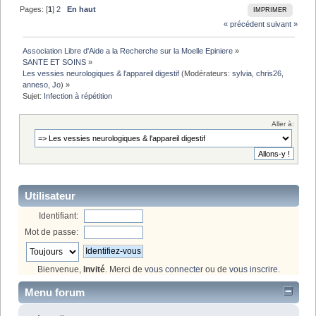
Pages: [
1
]
2
En haut
IMPRIMER
« précédent
suivant »
Association Libre d'Aide a la Recherche sur la Moelle Epiniere
»
SANTE ET SOINS
»
Les vessies neurologiques & l'appareil digestif
(Modérateurs:
sylvia
,
chris26
,
anneso
,
Jo
) »
Sujet:
Infection à répétition 
Aller à:
Utilisateur
Identifiant:
Mot de passe:
Bienvenue,
Invité
. Merci de
vous connecter
ou de
vous inscrire
.
Menu forum