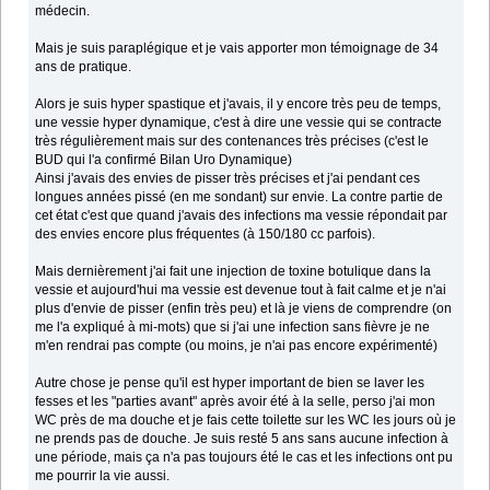
médecin.
Mais je suis paraplégique et je vais apporter mon témoignage de 34
ans de pratique.
Alors je suis hyper spastique et j'avais, il y encore très peu de temps,
une vessie hyper dynamique, c'est à dire une vessie qui se contracte
très régulièrement mais sur des contenances très précises (c'est le
BUD qui l'a confirmé Bilan Uro Dynamique)
Ainsi j'avais des envies de pisser très précises et j'ai pendant ces
longues années pissé (en me sondant) sur envie. La contre partie de
cet état c'est que quand j'avais des infections ma vessie répondait par
des envies encore plus fréquentes (à 150/180 cc parfois).
Mais dernièrement j'ai fait une injection de toxine botulique dans la
vessie et aujourd'hui ma vessie est devenue tout à fait calme et je n'ai
plus d'envie de pisser (enfin très peu) et là je viens de comprendre (on
me l'a expliqué à mi-mots) que si j'ai une infection sans fièvre je ne
m'en rendrai pas compte (ou moins, je n'ai pas encore expérimenté)
Autre chose je pense qu'il est hyper important de bien se laver les
fesses et les "parties avant" après avoir été à la selle, perso j'ai mon
WC près de ma douche et je fais cette toilette sur les WC les jours où je
ne prends pas de douche. Je suis resté 5 ans sans aucune infection à
une période, mais ça n'a pas toujours été le cas et les infections ont pu
me pourrir la vie aussi.