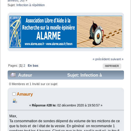
anneso
,
Jo
) »
Sujet:
Infection à répétition 
« précédent
suivant »
Pages: [
1
]
2
En bas
IMPRIMER
Auteur
Sujet: Infection à
répétition (Lu 32388 fois)
0 Membres et 1 Invité sur ce sujet
Amaury
«
Réponse #28 le:
02 décembre 2020 à 19:50:57 »
Max,
Ta consommation de sondes dépend du volume de tes mictions de ce
que tu bois et de l état de ta vessie. En général on recommande 1