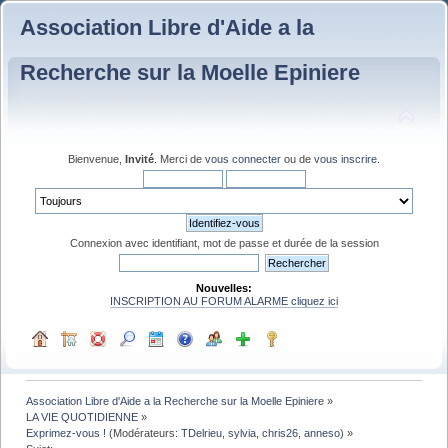
Association Libre d'Aide a la
Recherche sur la Moelle Epiniere
Bienvenue,
Invité
. Merci de
vous connecter
ou de
vous inscrire
.
Connexion avec identifiant, mot de passe et durée de la session
Nouvelles:
INSCRIPTION AU FORUM ALARME cliquez ici
Association Libre d'Aide a la Recherche sur la Moelle Epiniere
»
LA VIE QUOTIDIENNE
»
Exprimez-vous !
(Modérateurs:
TDelrieu
,
sylvia
,
chris26
,
anneso
) »