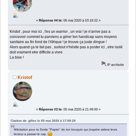
«
Réponse #4 le:
06 mai 2020 à 03:18:22 »
Kristof , pour moi ici , t'es un warrior , un vrai ! je n'arrive pas a
concevoir commet tu parviens a gérer ton handicap sans moyens
sanitaire au fin fond de l'Afrique ! je trouve ça juste dingue !
Alors quand ça le fait pas , surtout n'hésite pas a poster ici , etre isolé
doit vraiment etre difficile a vivre .
La bise !
IP archivée
Kristof
«
Réponse #3 le:
05 mai 2020 à 21:49:00 »
Citation de: gilles le 05 mai 2020 à 17:00:29
félicitation pour ta Sortie "Papier" de ton bouquin qui j'espère aidera leurs
lecteur a passer le cap.