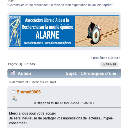
Sujet:
"Chroniques d'une résilience" : le récit de mon expérience de couple "après"
« précédent
suivant »
Pages: [
1
]
En bas
IMPRIMER
Auteur
Sujet: "Chroniques d'une
résilience" : le récit de mon expérience de couple
0 Membres et 1 Invité sur ce sujet
"après" (Lu 12259 fois)
Emma69005
«
Réponse #6 le:
18 mai 2020 à 13:35:35 »
Merci à tous pour votre accueil
Je serai heureuse de partager vos impressions de lecteurs... hyper-
concernés !