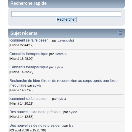
Recherche rapide
Sujet récents
lcomment se faire peser ...
par
Lavandula2
[
Hier
à 22:44:17]
Cannabis thérapeutique
par
Hervé35
[
Hier
à 16:48:09]
Cannabis thérapeutique
par
sylvia
[
Hier
à 14:35:35]
Recherche de bien-être et de reconnexion au corps après une lésion
médullaire
par
sylvia
[
Hier
à 14:27:45]
lcomment se faire peser ...
par
sylvia
[
Hier
à 14:20:29]
Des nouvelles de notre président
par
sylvia
[
Hier
à 14:12:58]
Des nouvelles de notre président
par
Isa
[03 août 2026 à 15:20:30]