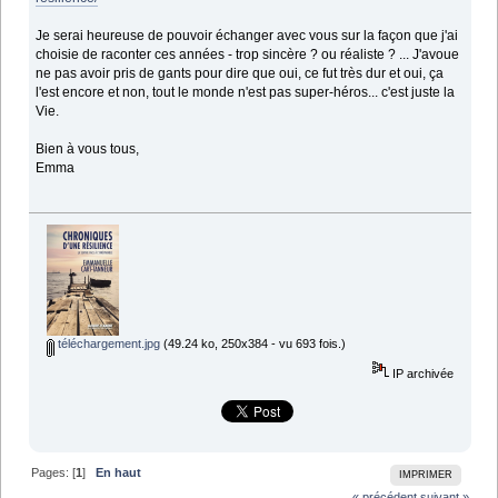
Je serai heureuse de pouvoir échanger avec vous sur la façon que j'ai
choisie de raconter ces années - trop sincère ? ou réaliste ? ... J'avoue
ne pas avoir pris de gants pour dire que oui, ce fut très dur et oui, ça
l'est encore et non, tout le monde n'est pas super-héros... c'est juste la
Vie.
Bien à vous tous,
Emma
téléchargement.jpg
(49.24 ko, 250x384 - vu 693 fois.)
IP archivée
Pages: [
1
]
En haut
IMPRIMER
« précédent
suivant »