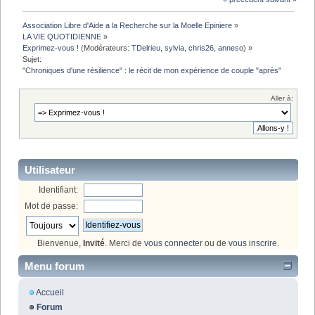
Association Libre d'Aide a la Recherche sur la Moelle Epiniere
»
LA VIE QUOTIDIENNE
»
Exprimez-vous !
(Modérateurs:
TDelrieu
,
sylvia
,
chris26
,
anneso
) »
Sujet:
"Chroniques d'une résilience" : le récit de mon expérience de couple "après"
Aller à:
Utilisateur
Identifiant:
Mot de passe:
Bienvenue,
Invité
. Merci de
vous connecter
ou de
vous inscrire
.
Menu forum
Accueil
Forum