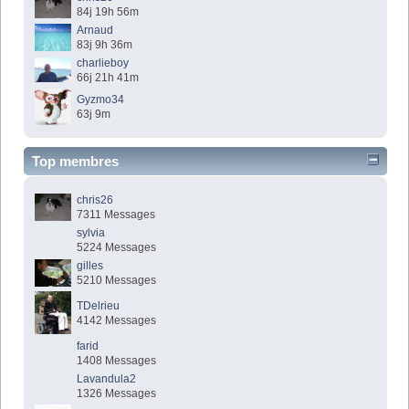
84j 19h 56m
Arnaud
83j 9h 36m
charlieboy
66j 21h 41m
Gyzmo34
63j 9m
Top membres
chris26
7311 Messages
sylvia
5224 Messages
gilles
5210 Messages
TDelrieu
4142 Messages
farid
1408 Messages
Lavandula2
1326 Messages