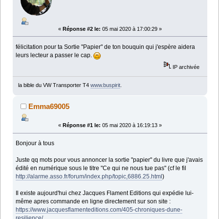
«
Réponse #2 le:
05 mai 2020 à 17:00:29 »
félicitation pour ta Sortie "Papier" de ton bouquin qui j'espère aidera
leurs lecteur a passer le cap.
IP archivée
la bible du VW Transporter T4
www.buspirit
.
Emma69005
«
Réponse #1 le:
05 mai 2020 à 16:19:13 »
Bonjour à tous
Juste qq mots pour vous annoncer la sortie "papier" du livre que j'avais
édité en numérique sous le titre "Ce qui ne nous tue pas" (cf le fil
http://alarme.asso.fr/forum/index.php/topic,6886.25.html
)
Il existe aujourd'hui chez Jacques Flament Editions qui expédie lui-
même apres commande en ligne directement sur son site :
https://www.jacquesflamenteditions.com/405-chroniques-dune-
resilience/