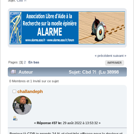
Sujet:
Cbd ?! 
« précédent
suivant »
Pages: [
1
]
2
En bas
IMPRIMER
Auteur
Sujet: Cbd ?! (Lu 38998
fois)
0 Membres et 1 Invité sur ce sujet
challandeph
«
Réponse #37 le:
29 août 2022 à 13:53:32 »