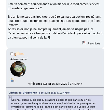
Letetra comment a tu demande à ton médecin le médicament et c'est
un médecin généraliste ?
Breizh je ne sais pas trop c'est peu être ça mais sa devien très gênant
toute c'est sueur et tremblement. Je ne sais pas ce que c'est une épine
irritative.
Après soleil non je ne sort pratiquement jamais sa risque pas lol.
J'ai eu un escarres à l'esquion au début d'accident opéré et tout ojr tout
va bien sa pourrai venir de la ?!
IP archivée
gilles
Administrateur
«
Réponse #18 le:
15 avril 2020 à 17:43:04 »
Citation de: Breizhfenua le 15 avril 2020 à 16:47:45
Serena , quand tu dis que tu as appris a gérer et que parfois tu en as
encore ,ça ressemble quand meme a une épine irritative qui provoque ces
symptômes ,comme tu le dis parfois c'est par exemple une vessie un peu