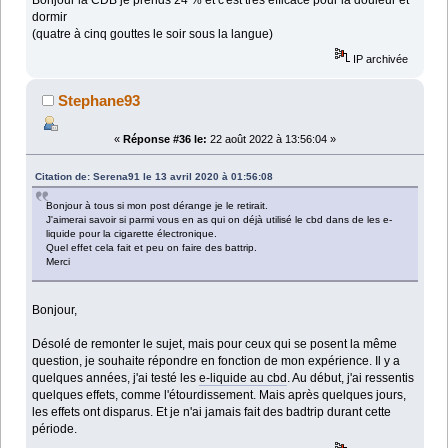
Bonjour là CDB je prends 24 % et c'est très efficace pour la douleur et
dormir
(quatre à cinq gouttes le soir sous la langue)
IP archivée
Stephane93
«
Réponse #36 le:
22 août 2022 à 13:56:04 »
Citation de: Serena91 le 13 avril 2020 à 01:56:08
Bonjour à tous si mon post dérange je le retirait.
J'aimerai savoir si parmi vous en as qui on déjà utilisé le cbd dans de les e-
liquide pour la cigarette électronique.
Quel effet cela fait et peu on faire des battrip.
Merci
Bonjour,
Désolé de remonter le sujet, mais pour ceux qui se posent la même
question, je souhaite répondre en fonction de mon expérience. Il y a
quelques années, j'ai testé les
e-liquide au cbd
. Au début, j'ai ressentis
quelques effets, comme l'étourdissement. Mais après quelques jours,
les effets ont disparus. Et je n'ai jamais fait des badtrip durant cette
période.