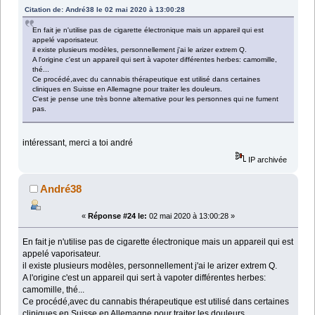
Citation de: André38 le 02 mai 2020 à 13:00:28
En fait je n'utilise pas de cigarette électronique mais un appareil qui est
appelé vaporisateur.
il existe plusieurs modèles, personnellement j'ai le arizer extrem Q.
A l'origine c'est un appareil qui sert à vapoter différentes herbes: camomille,
thé...
Ce procédé,avec du cannabis thérapeutique est utilisé dans certaines
cliniques en Suisse en Allemagne pour traiter les douleurs.
C'est je pense une très bonne alternative pour les personnes qui ne fument
pas.
intéressant, merci a toi andré
IP archivée
André38
«
Réponse #24 le:
02 mai 2020 à 13:00:28 »
En fait je n'utilise pas de cigarette électronique mais un appareil qui est
appelé vaporisateur.
il existe plusieurs modèles, personnellement j'ai le arizer extrem Q.
A l'origine c'est un appareil qui sert à vapoter différentes herbes:
camomille, thé...
Ce procédé,avec du cannabis thérapeutique est utilisé dans certaines
cliniques en Suisse en Allemagne pour traiter les douleurs.