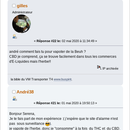
gilles
Administrateur
«
Réponse #22 le:
02 mai 2020 à 11:34:49 »
andré comment fais tu pour vapoter de la Beuh ?
CBD je comprend, ça se trouve facilement dans tous les commerces
d'E-Liquides mais l'herbe!!
IP archivée
la bible du VW Transporter T4
www.buspirit
.
André38
«
Réponse #21 le:
01 mai 2020 à 19:50:13 »
Bonjour Serena,
Je te fais part de mon expérience :( j’espère que le site d'alarme n'est
pas sous surveillance
).
je vapote de l'herbe, donc je ''consomme'' à la fois du THC et du CBD.