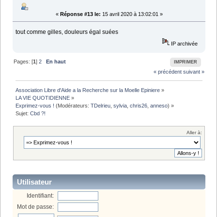
«
Réponse #13 le:
15 avril 2020 à 13:02:01 »
tout comme gilles, douleurs égal suées
IP archivée
Pages: [
1
]
2
En haut
IMPRIMER
« précédent
suivant »
Association Libre d'Aide a la Recherche sur la Moelle Epiniere
»
LA VIE QUOTIDIENNE
»
Exprimez-vous !
(Modérateurs:
TDelrieu
,
sylvia
,
chris26
,
anneso
) »
Sujet:
Cbd ?! 
Aller à:
Utilisateur
Identifiant:
Mot de passe: