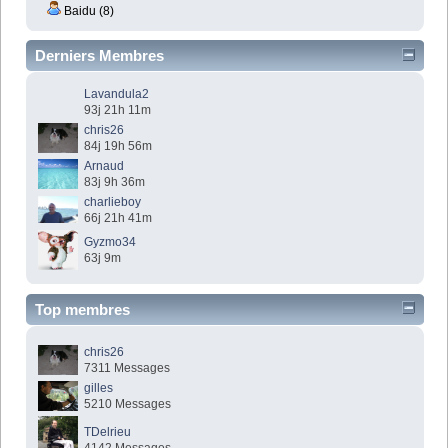
Baidu (8)
Derniers Membres
Lavandula2
93j 21h 11m
chris26
84j 19h 56m
Arnaud
83j 9h 36m
charlieboy
66j 21h 41m
Gyzmo34
63j 9m
Top membres
chris26
7311 Messages
gilles
5210 Messages
TDelrieu
4142 Messages