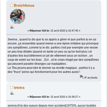
Breizhfenua
«
Réponse #16 le:
15 avril 2020 à 16:47:45 »
Serena , quand tu dis que tu as appris a gérer et que parfois tu en as
encore ,ça ressemble quand meme a une épine irritative qui provoque
ces symptômes ,comme tu le dis parfois c'est par exemple une vessie
un peu trop dilatée (quand on tarde un peu ou qu'on boit plus ) et
d'autres fois tout bêtement un pli de vêtement sous un ischion , un
coup de soleil sur les bras ...Ect ...et le corps réagit par des symptômes
qui peuvent paraitre étranges car inadaptées .
Le Ttra pourra peut etre te donner sa recette magique , parfois il y a
des "trucs" perso qui fonctionnent pour les autres aussi !
IP archivée
letetra
«
Réponse #15 le:
15 avril 2020 à 16:39:27 »
serena jh'ai des sueurs depuis mon accident(1975!!!), aucun toubibs