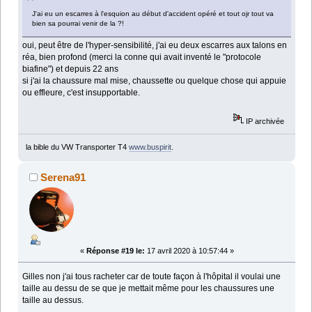
J'ai eu un escarres à l'esquion au début d'accident opéré et tout ojr tout va
bien sa pourrai venir de la ?!
oui, peut être de l'hyper-sensibilité, j'ai eu deux escarres aux talons en
réa, bien profond (merci la conne qui avait inventé le "protocole
biafine") et depuis 22 ans
si j'ai la chaussure mal mise, chaussette ou quelque chose qui appuie
ou effleure, c'est insupportable.
IP archivée
la bible du VW Transporter T4
www.buspirit
.
Serena91
«
Réponse #19 le:
17 avril 2020 à 10:57:44 »
Gilles non j'ai tous racheter car de toute façon à l'hôpital il voulai une
taille au dessu de se que je mettait même pour les chaussures une
taille au dessus.