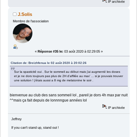
IP archivée
J.Solis
Membre de l'association
«
Réponse #35 le:
03 août 2020 à 02:29:05 »
Citation de: Breizhfenua le 02 août 2020 à 20:02:26
Sur la spasticité oui . Sur le sommeil au début mais j'ai augmenté les doses
et je ne dors toujours pas plus de 2H d'affilée au max' ... si je pouvais trouver
une solution ! j'étais aussi a 8 mg de melatonine le soir .
bienvenue au club des sans sommeil lol , pareil je dors 4h max par nuit
^^mais ça fait depuis de lonnnngue années lol
IP archivée
Jeffrey
If you can't stand up, stand out !