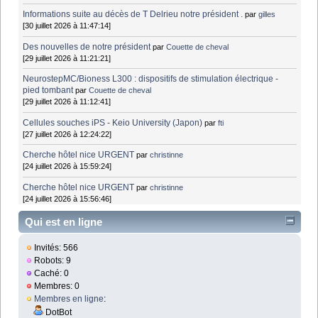
Informations suite au décès de T Delrieu notre président .
par
gilles
[30 juillet 2026 à 11:47:14]
Des nouvelles de notre président
par
Couette de cheval
[29 juillet 2026 à 11:21:21]
NeurostepMC/Bioness L300 : dispositifs de stimulation électrique -
pied tombant
par
Couette de cheval
[29 juillet 2026 à 11:12:41]
Cellules souches iPS - Keio University (Japon)
par
fti
[27 juillet 2026 à 12:24:22]
Cherche hôtel nice URGENT
par
christinne
[24 juillet 2026 à 15:59:24]
Cherche hôtel nice URGENT
par
christinne
[24 juillet 2026 à 15:56:46]
Qui est en ligne
Invités: 566
Robots: 9
Caché: 0
Membres: 0
Membres en ligne
:
DotBot