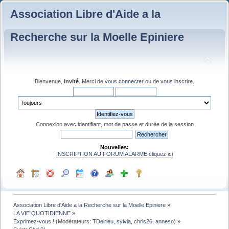
Association Libre d'Aide a la
Recherche sur la Moelle Epiniere
Bienvenue,
Invité
. Merci de
vous connecter
ou de
vous inscrire
.
Connexion avec identifiant, mot de passe et durée de la session
Nouvelles:
INSCRIPTION AU FORUM ALARME cliquez ici
Association Libre d'Aide a la Recherche sur la Moelle Epiniere
»
LA VIE QUOTIDIENNE
»
Exprimez-vous !
(Modérateurs:
TDelrieu
,
sylvia
,
chris26
,
anneso
) »