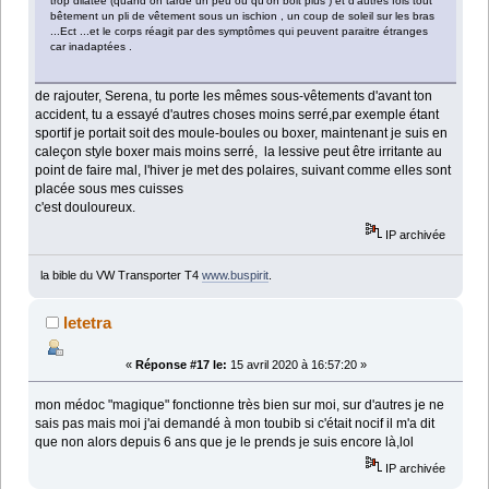
trop dilatée (quand on tarde un peu ou qu'on boit plus ) et d'autres fois tout
bêtement un pli de vêtement sous un ischion , un coup de soleil sur les bras
...Ect ...et le corps réagit par des symptômes qui peuvent paraitre étranges
car inadaptées .
de rajouter, Serena, tu porte les mêmes sous-vêtements d'avant ton
accident, tu a essayé d'autres choses moins serré,par exemple étant
sportif je portait soit des moule-boules ou boxer, maintenant je suis en
caleçon style boxer mais moins serré, la lessive peut être irritante au
point de faire mal, l'hiver je met des polaires, suivant comme elles sont
placée sous mes cuisses
c'est douloureux.
IP archivée
la bible du VW Transporter T4
www.buspirit
.
letetra
«
Réponse #17 le:
15 avril 2020 à 16:57:20 »
mon médoc "magique" fonctionne très bien sur moi, sur d'autres je ne
sais pas mais moi j'ai demandé à mon toubib si c'était nocif il m'a dit
que non alors depuis 6 ans que je le prends je suis encore là,lol
IP archivée