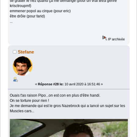
se gratter le nez quand ça me démange (pour un vrai tétra genre
krisctroupmf)
emmener popol au cirque (pour eric)
être drôle (pour farid)
...
IP archivée
Stefane
«
Réponse #28 le:
10 avril 2020 à 16:51:46 »
Ouais t'as raison Pipo...on est con en plus d'être handi.
On se torture pour rien !
Je me demande qui est le gros Nazebrock qui a lancé un sujet sur les
Muscles cars...