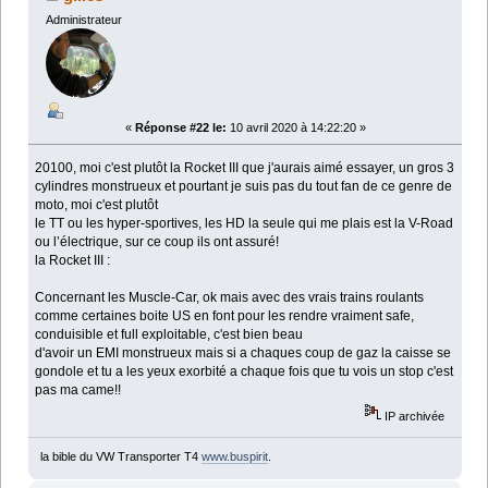
Administrateur
«
Réponse #22 le:
10 avril 2020 à 14:22:20 »
20100, moi c'est plutôt la Rocket III que j'aurais aimé essayer, un gros 3
cylindres monstrueux et pourtant je suis pas du tout fan de ce genre de
moto, moi c'est plutôt
le TT ou les hyper-sportives, les HD la seule qui me plais est la V-Road
ou l’électrique, sur ce coup ils ont assuré!
la Rocket III :
Concernant les Muscle-Car, ok mais avec des vrais trains roulants
comme certaines boite US en font pour les rendre vraiment safe,
conduisible et full exploitable, c'est bien beau
d'avoir un EMI monstrueux mais si a chaques coup de gaz la caisse se
gondole et tu a les yeux exorbité a chaque fois que tu vois un stop c'est
pas ma came!!
IP archivée
la bible du VW Transporter T4
www.buspirit
.