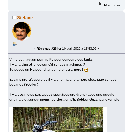
IP archivée
Stefane
«
Réponse #26 le:
10 avril 2020 à 15:53:02 »
Vin dieu...faut un permis PL pour conduire ces tanks.
Il y a la clim et le lecteur Cd sur ces machines ?
Tu poses un Rtt pour changer le pneu arrière !
Et sans rire...j'espere qu'il y a une marche arrière électrique sur ces
bécanes (300 kg!).
Il y a des motos pas typées sport (posture droite) avec une gueule
originale et surtout moins lourdes...un p'tit Bobber Guzzi par exemple !