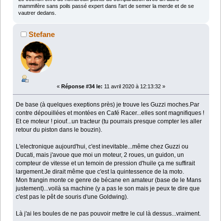
mammifère sans poils passé expert dans l'art de semer la merde et de se
vautrer dedans.
Stefane
«
Réponse #34 le:
11 avril 2020 à 12:13:32 »
De base (à quelques exeptions près) je trouve les Guzzi moches.Par
contre dépouillées et montées en Café Racer...elles sont magnifiques !
Et ce moteur ! piouf...un tracteur (tu pourrais presque compter les aller
retour du piston dans le bouzin).
L'electronique aujourd'hui, c'est inevitable...même chez Guzzi ou
Ducati, mais j'avoue que moi un moteur, 2 roues, un guidon, un
compteur de vitesse et un temoin de pression d'huile ça me suffirait
largement.Je dirait même que c'est la quintessence de la moto.
Mon frangin monte ce genre de bécane en amateur (base de le Mans
justement)...voilà sa machine (y a pas le son mais je peux te dire que
c'est pas le pêt de souris d'une Goldwing).
Là j'ai les boules de ne pas pouvoir mettre le cul là dessus...vraiment.