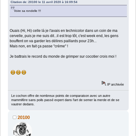
Citation de: 20100 le 11 avril 2020 à 16:09:54
Voire sa rondelle !!!
Ouais (Hi, Hi) celle là je l'avais en technicolor dans un coin de ma
cervelle, puis je me suis dit...il est trop tôt, c'est week end, les gens
bouffent on va garder les délires paillards pour 23h...
Mais non, en fait ça passe "crème" !
Je battrais le record du monde de grimper sur cocotier crois moi !
IP archivée
Le cochon offre de nombreux points de comparaison avec un autre
mammifère sans poils passé expert dans l'art de semer la merde et de se
vautrer dedans.
20100