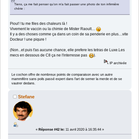
Tiens, ça me fait penser qu'on m'a fait passer une photo de ton infirmière
chérie :
Piouf ! tu me files des chaleurs là !
Vivement le vaccin ou la chimie de Mister Raoult....
Il y a des choses comme ça dans un coin de sa penderie en plus....vite
Docteur ! une piqure !
(Non...et puis t'as aucune chance, elle prefere les tetras de Luxe.Les
mecs en dessous de C8 ça ne l'interresse pas
).
IP archivée
Le cochon offre de nombreux points de comparaison avec un autre
mammifère sans poils passé expert dans l'art de semer la merde et de se
vautrer dedans.
Stefane
«
Réponse #42 le:
11 avril 2020 à 16:35:44 »