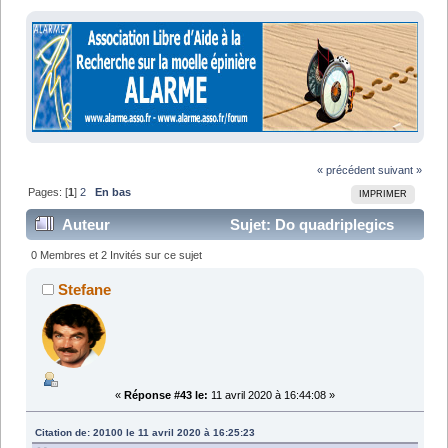
« précédent
suivant »
Pages: [
1
]
2
En bas
IMPRIMER
Auteur
Sujet: Do quadriplegics
dream of Muscles cars ? (Lu 37681 fois)
0 Membres et 2 Invités sur ce sujet
Stefane
«
Réponse #43 le:
11 avril 2020 à 16:44:08 »
Citation de: 20100 le 11 avril 2020 à 16:25:23