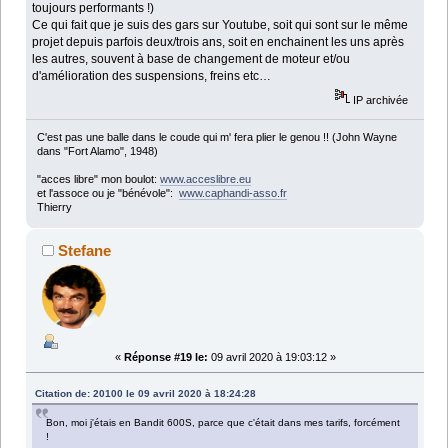
toujours performants !)
Ce qui fait que je suis des gars sur Youtube, soit qui sont sur le même
projet depuis parfois deux/trois ans, soit en enchainent les uns après
les autres, souvent à base de changement de moteur et/ou
d'amélioration des suspensions, freins etc…
IP archivée
C'est pas une balle dans le coude qui m' fera plier le genou !! (John Wayne
dans "Fort Alamo", 1948)
"acces libre" mon boulot:
www.acceslibre.eu
et l'assoce ou je "bénévole":
www.caphandi-asso.fr
Thierry
Stefane
«
Réponse #19 le:
09 avril 2020 à 19:03:12 »
Citation de: 20100 le 09 avril 2020 à 18:24:28
Bon, moi j'étais en Bandit 600S, parce que c'était dans mes tarifs, forcément
!