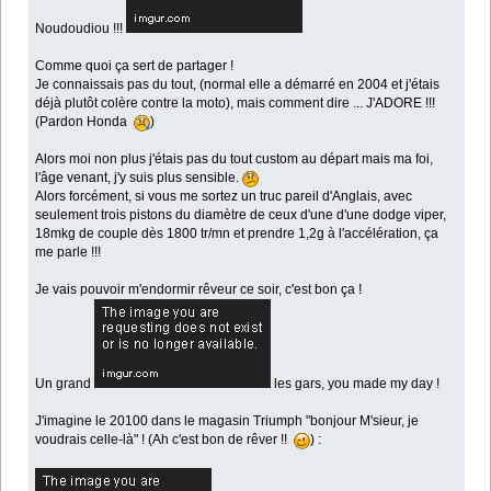
Noudoudiou !!!
Comme quoi ça sert de partager !
Je connaissais pas du tout, (normal elle a démarré en 2004 et j'étais
déjà plutôt colère contre la moto), mais comment dire ... J'ADORE !!!
(Pardon Honda
)
Alors moi non plus j'étais pas du tout custom au départ mais ma foi,
l'âge venant, j'y suis plus sensible.
Alors forcément, si vous me sortez un truc pareil d'Anglais, avec
seulement trois pistons du diamètre de ceux d'une d'une dodge viper,
18mkg de couple dès 1800 tr/mn et prendre 1,2g à l'accélération, ça
me parle !!!
Je vais pouvoir m'endormir rêveur ce soir, c'est bon ça !
Un grand
les gars, you made my day !
J'imagine le 20100 dans le magasin Triumph "bonjour M'sieur, je
voudrais celle-là" ! (Ah c'est bon de rêver !!
) :