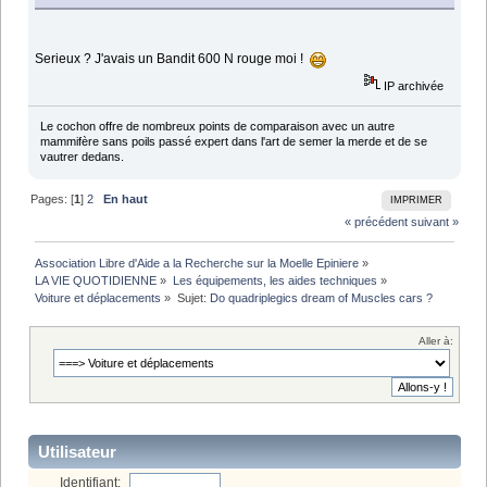
Serieux ? J'avais un Bandit 600 N rouge moi !
IP archivée
Le cochon offre de nombreux points de comparaison avec un autre
mammifère sans poils passé expert dans l'art de semer la merde et de se
vautrer dedans.
Pages: [
1
]
2
En haut
IMPRIMER
« précédent
suivant »
Association Libre d'Aide a la Recherche sur la Moelle Epiniere
»
LA VIE QUOTIDIENNE
»
Les équipements, les aides techniques
»
Voiture et déplacements
»
Sujet:
Do quadriplegics dream of Muscles cars ?
Aller à:
Utilisateur
Identifiant: