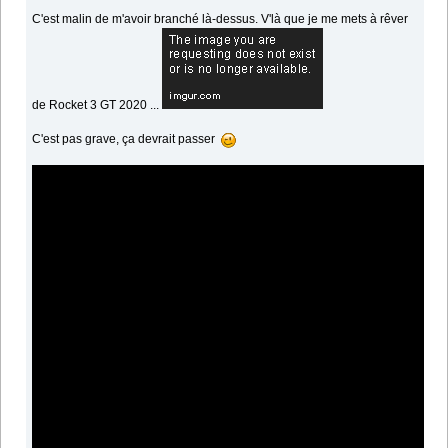
C'est malin de m'avoir branché là-dessus. V'là que je me mets à rêver
de Rocket 3 GT 2020 ...
C'est pas grave, ça devrait passer