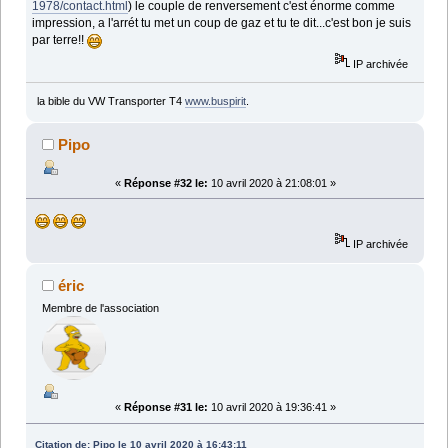
1978/contact.html
) le couple de renversement c'est énorme comme
impression, a l'arrét tu met un coup de gaz et tu te dit...c'est bon je suis
par terre!!
IP archivée
la bible du VW Transporter T4
www.buspirit
.
Pipo
«
Réponse #32 le:
10 avril 2020 à 21:08:01 »
IP archivée
éric
Membre de l'association
«
Réponse #31 le:
10 avril 2020 à 19:36:41 »
Citation de: Pipo le 10 avril 2020 à 16:43:11