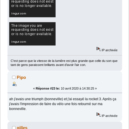
IP archivée
C'est parce que la vitesse de la lumière est plus grande que celle du son que
tant de gens paraissent brillants avant d'avoir l'air con.
Pipo
«
Réponse #23 le:
10 avril 2020 à 14:30:25 »
ah j'avais une triumph (bonneville) et j'ai essayé la rocket 3. Après ça
j'avais l'impression de faire du vélo une fois retourné sur ma
bonneville.
IP archivée
gilles