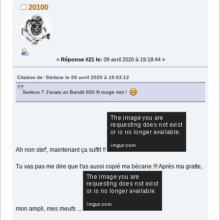
20100
«
Réponse #21 le:
09 avril 2020 à 19:18:44 »
Citation de: Stefane le 09 avril 2020 à 19:03:12
Serieux ? J'avais un Bandit 600 N rouge moi !
Ah non stef', maintenant ça suffit !!
Tu vas pas me dire que t'as aussi copié ma bécane !!! Après ma gratte,
mon ampli, mes meufs ...