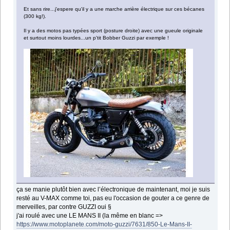
Et sans rire...j'espere qu'il y a une marche arrière électrique sur ces bécanes
(300 kg!).
Il y a des motos pas typées sport (posture droite) avec une gueule originale
et surtout moins lourdes...un p'tit Bobber Guzzi par exemple !
ça se manie plutôt bien avec l’électronique de maintenant, moi je suis
resté au V-MAX comme toi, pas eu l'occasion de gouter a ce genre de
merveilles, par contre GUZZI oui §
j'ai roulé avec une LE MANS II (la même en blanc =>
https://www.motoplanete.com/moto-guzzi/7631/850-Le-Mans-II-