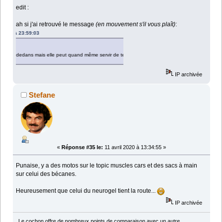
edit :
ah si j'ai retrouvé le message
(en mouvement s'il vous plaît)
:
:03
s mais elle peut quand même servir de tente non ?
IP archivée
Stefane
«
Réponse #35 le:
11 avril 2020 à 13:34:55 »
Punaise, y a des motos sur le topic muscles cars et des sacs à main
sur celui des bécanes.
Heureusement que celui du neurogel tient la route...
IP archivée
Le cochon offre de nombreux points de comparaison avec un autre