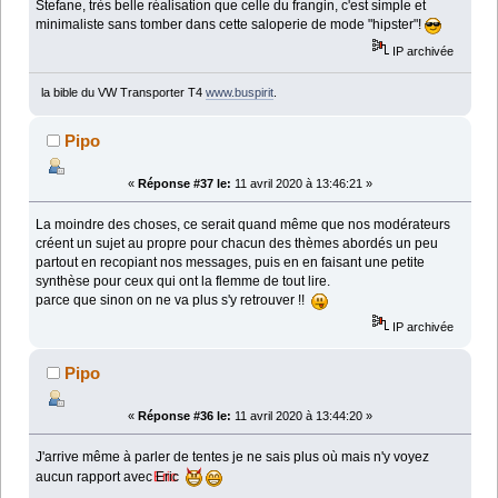
Stefane, très belle réalisation que celle du frangin, c'est simple et
minimaliste sans tomber dans cette saloperie de mode "hipster"!
IP archivée
la bible du VW Transporter T4
www.buspirit
.
Pipo
«
Réponse #37 le:
11 avril 2020 à 13:46:21 »
La moindre des choses, ce serait quand même que nos modérateurs
créent un sujet au propre pour chacun des thèmes abordés un peu
partout en recopiant nos messages, puis en en faisant une petite
synthèse pour ceux qui ont la flemme de tout lire.
parce que sinon on ne va plus s'y retrouver !!
IP archivée
Pipo
«
Réponse #36 le:
11 avril 2020 à 13:44:20 »
J'arrive même à parler de tentes je ne sais plus où mais n'y voyez
aucun rapport avec
Eric