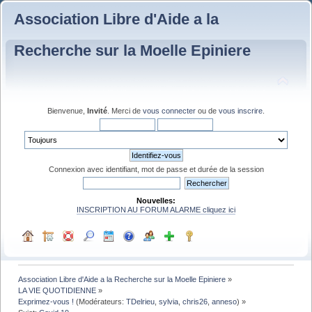
Association Libre d'Aide a la
Recherche sur la Moelle Epiniere
Bienvenue,
Invité
. Merci de
vous connecter
ou de
vous inscrire
.
Connexion avec identifiant, mot de passe et durée de la session
Nouvelles:
INSCRIPTION AU FORUM ALARME cliquez ici
Association Libre d'Aide a la Recherche sur la Moelle Epiniere
»
LA VIE QUOTIDIENNE
»
Exprimez-vous !
(Modérateurs:
TDelrieu
,
sylvia
,
chris26
,
anneso
) »