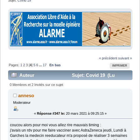
Sujet:
Covid 19
« précédent
suivant »
Pages:
1
2
3
[
4
]
5
6
...
17
En bas
IMPRIMER
Auteur
Sujet: Covid 19 (Lu
246049 fois)
0 Membres et 2 Invités sur ce sujet
anneso
Moderateur
«
Réponse #347 le:
20 mars 2021 à 09:25:15 »
coucou alors pour moi vous allez rire mauvais timing :
j'avais un rdv pour me faire vacciner avec AstraZeneca jeudi, Lundi à
Garches la medecin reeducateur m'a proposé de réaliser 3 semaines