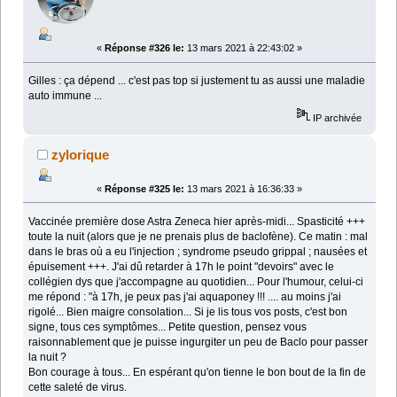
«
Réponse #326 le:
13 mars 2021 à 22:43:02 »
Gilles : ça dépend ... c'est pas top si justement tu as aussi une maladie
auto immune ...
IP archivée
zylorique
«
Réponse #325 le:
13 mars 2021 à 16:36:33 »
Vaccinée première dose Astra Zeneca hier après-midi... Spasticité +++
toute la nuit (alors que je ne prenais plus de baclofène). Ce matin : mal
dans le bras où a eu l'injection ; syndrome pseudo grippal ; nausées et
épuisement +++. J'ai dû retarder à 17h le point "devoirs" avec le
collégien dys que j'accompagne au quotidien... Pour l'humour, celui-ci
me répond : "à 17h, je peux pas j'ai aquaponey !!! .... au moins j'ai
rigolé... Bien maigre consolation... Si je lis tous vos posts, c'est bon
signe, tous ces symptômes... Petite question, pensez vous
raisonnablement que je puisse ingurgiter un peu de Baclo pour passer
la nuit ?
Bon courage à tous... En espérant qu'on tienne le bon bout de la fin de
cette saleté de virus.