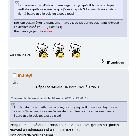
Le plus dur a été d'attendre aux urgences jusqu'à 3 heures de l'après-
midi alors qu'ils savaient ce que j'avais depuis 5 heures. Ils en avaient
rien à battre que je sois tétra sous respi.
Bonjour cela m'étonne grandement avec tous les gentils soignants dévoué
es désintéressé es...... (HUMOUR)
Bon courage pour ta
vulve
.
Pas sa vulve
IP archivée
mureyt
«
Réponse #340 le:
16 mars 2021 à 17:07:11 »
Citation de: RosenKreutz le 16 mars 2021 à 12:42:45
Le plus dur a été d'attendre aux urgences jusqu'à 3 heures de l'après-midi
alors qu'ils savaient ce que j'avais depuis 5 heures. Ils en avaient rien à
battre que je sois tétra sous respi.
Bonjour cela m'étonne grandement avec tous les gentils soignants
dévoué es désintéressé es...... (HUMOUR)
Bon courage pour ta vulve.