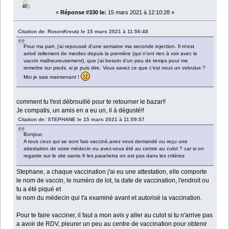
«
Réponse #330 le:
15 mars 2021 à 12:10:28 »
Citation de: RosenKreutz le 15 mars 2021 à 11:56:48
Pour ma part, j'ai repoussé d'une semaine ma seconde injection. Il m'est
arrivé tellement de merdes depuis la première (qui n'ont rien à voir avec le
vaccin malheureusement), que j'ai besoin d'un peu de temps pour me
remettre sur pieds, si je puis dire. Vous savez ce que c'est vous un volvulus ?
Moi je sais maintenant !
comment tu t'est débrouillé pour te retourner le bazar!!
Je compatis, un amis en a eu un, il à dégusté!!
Citation de: STEPHANE le 15 mars 2021 à 11:59:57
Bonjour,
A tous ceux qui se sont fais vacciné,avez vous demandé ou reçu une
attestation de votre médecin ou avez-vous été au centre au culot ? car si on
regarde sur le site sante.fr les para/tetra on est pas dans les critères
Stephane, a chaque vaccination j'ai eu une attestation, elle comporte
le nom de vaccin, le numéro de lot, la date de vaccination, l'endroit ou
tu a été piqué et
le nom du médecin qui t'a examiné avant et autorisé la vaccination.
Pour te faire vacciner, il faut a mon avis y aller au culot si tu n'arrive pas
a avoir de RDV, pleurer un peu au centre de vaccination pour obtenir