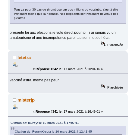
Tout ça pour 30 cas de thrombose sur des millions de vaccinés, c'est-à-dire
infiniment moins que la normale. Nos dirigeants sont vraiment devenus des
pleutres.
présente toi aux élections je vote direct pour toi , j ai jamais vu un
amateurisme et une incompétence pareil au sommet de l état
IP archivée
letetra
«
Réponse #342 le:
17 mars 2021 à 20:04:16 »
vacciné astra, meme pas peur
IP archivée
misterjp
«
Réponse #341 le:
17 mars 2021 à 16:49:01 »
Citation de: mureyt le 16 mars 2021 à 17:07:11
Citation de: RosenKreutz le 16 mars 2021 à 12:42:45