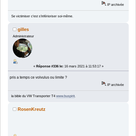
IP archivée
Se victimiser c'est s'inférioriser soi-même.
gilles
Administrateur
«
Réponse #336 le:
16 mars 2021 à 11:53:17 »
pris a temps ce volvulus ou limite ?
IP archivée
la bible du VW Transporter T4
www.buspirit
.
RosenKreutz