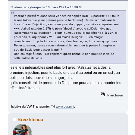
Citation de: zylorique le 13 mars 2021 à 16:36:33
Vaccinée première dose Astra Zeneca hier après-midi... Spasticité +++ toute
la nuit (alors que je ne prenais plus de baclofène). Ce matin : mal dans le
bras où a eu l'injection ; syndrome pseudo grippal ; nausées et épuisement
+++. J'ai dû retarder à 17h le point "devoirs" avec le collégien dys que
j'accompagne au quotidien... Pour l'humour, celui-ci me répond : "à 17h, je
peux pas j'ai aquaponey !!! .... au moins j'ai rigolé... Bien maigre
consolation... Si je lis tous vos posts, c'est bon signe, tous ces symptômes...
Petite question, pensez vous raisonnablement que je puisse ingurgiter un
peu de Baclo pour passer la nuit ?
Bon courage à tous... En espérant qu'on tienne le bon bout de la fin de
cette saleté de virus.
les effets indésirables sont plus fort avec l'Astra Zeneca dés la
première injection, pour le baclofène bah! au point ou on en est , un
petit peu dois pouvoir te soulager, je sait
qu'ils conseillent de prendre du Doliprane pour aider a supporter les
effets indésirables.
IP archivée
la bible du VW Transporter T4
www.buspirit
.
Breizhfenua