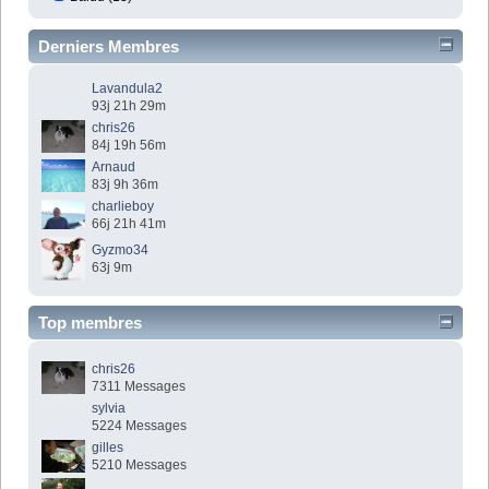
Derniers Membres
Lavandula2
93j 21h 29m
chris26
84j 19h 56m
Arnaud
83j 9h 36m
charlieboy
66j 21h 41m
Gyzmo34
63j 9m
Top membres
chris26
7311 Messages
sylvia
5224 Messages
gilles
5210 Messages