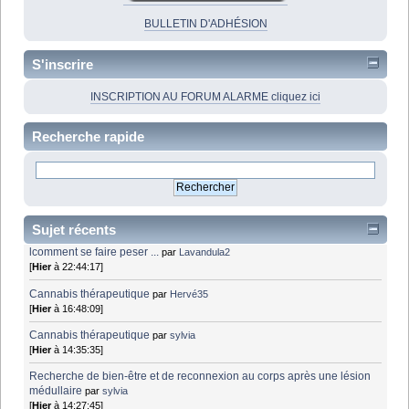
BULLETIN D'ADHÉSION
S'inscrire
INSCRIPTION AU FORUM ALARME cliquez ici
Recherche rapide
Sujet récents
lcomment se faire peser ...
par
Lavandula2
[
Hier
à 22:44:17]
Cannabis thérapeutique
par
Hervé35
[
Hier
à 16:48:09]
Cannabis thérapeutique
par
sylvia
[
Hier
à 14:35:35]
Recherche de bien-être et de reconnexion au corps après une lésion
médullaire
par
sylvia
[
Hier
à 14:27:45]