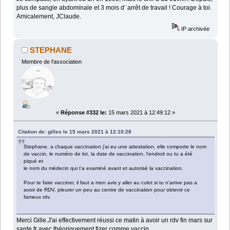
plus de sangle abdominale et 3 mois d’ arrêt de travail ! Courage à toi.
Amicalement, JClaude.
IP archivée
STEPHANE
Membre de l'association
«
Réponse #332 le:
15 mars 2021 à 12:49:12 »
Citation de: gilles le 15 mars 2021 à 12:10:28
Stephane, a chaque vaccination j'ai eu une attestation, elle comporte le nom
de vaccin, le numéro de lot, la date de vaccination, l'endroit ou tu a été
piqué et
le nom du médecin qui t'a examiné avant et autorisé la vaccination.
Pour te faire vacciner, il faut a mon avis y aller au culot si tu n'arrive pas a
avoir de RDV, pleurer un peu au centre de vaccination pour obtenir ce
fameux rdv.
Merci Gille.J'ai effectivement réussi ce matin à avoir un rdv fin mars sur
sante.fr avec théoriquement fizer comme vaccin.