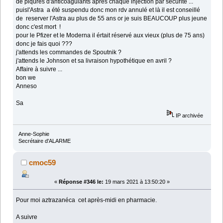
de piqures d'anticoagulants après chaque injection par sécurité ...
puisl'Astra a été suspendu donc mon rdv annulé et là il est conseillé
de reserver l'Astra au plus de 55 ans or je suis BEAUCOUP plus jeune
donc c'est mort !
pour le Pfizer et le Moderna il értait réservé aux vieux (plus de 75 ans)
donc je fais quoi ???
j'attends les commandes de Spoutnik ?
j'attends le Johnson et sa livraison hypothétique en avril ?
Affaire à suivre ...
bon we
Anneso
Sa
IP archivée
Anne-Sophie
Secrétaire d'ALARME
cmoc59
«
Réponse #346 le:
19 mars 2021 à 13:50:20 »
Pour moi aztrazanéca cet après-midi en pharmacie.
A suivre