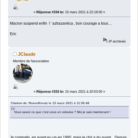
«
Réponse #334 le:
15 mars 2021 à 22:18:00 »
Macron suspend enfin l ' aztrazanéca , bon courage a tous....
Eric
IP archivée
JClaude
Membre de l'association
«
Réponse #333 le:
15 mars 2021 à 20:53:00 »
Citation de: RosenKreutz le 15 mars 2021 à 11:56:48
Vous savez ce que c'est vous un volvulus ? Moi je sais maintenant !
Je compatis, en ayant eu un en 1995, mais le chir a du ouvrir... Depuis,