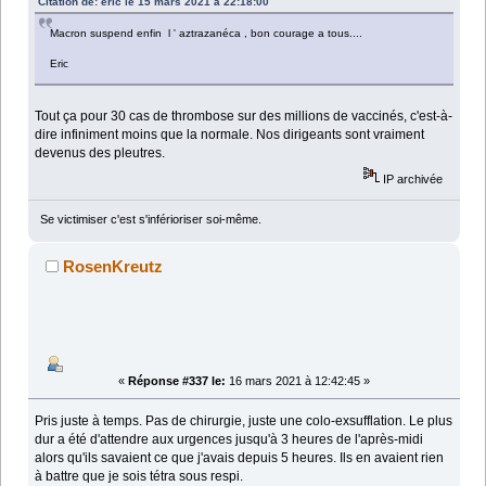
Citation de: éric le 15 mars 2021 à 22:18:00
Macron suspend enfin l ' aztrazanéca , bon courage a tous....
Eric
Tout ça pour 30 cas de thrombose sur des millions de vaccinés, c'est-à-
dire infiniment moins que la normale. Nos dirigeants sont vraiment
devenus des pleutres.
IP archivée
Se victimiser c'est s'inférioriser soi-même.
RosenKreutz
«
Réponse #337 le:
16 mars 2021 à 12:42:45 »
Pris juste à temps. Pas de chirurgie, juste une colo-exsufflation. Le plus
dur a été d'attendre aux urgences jusqu'à 3 heures de l'après-midi
alors qu'ils savaient ce que j'avais depuis 5 heures. Ils en avaient rien
à battre que je sois tétra sous respi.