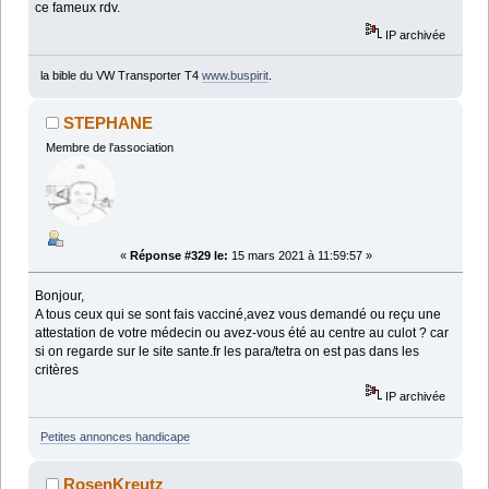
ce fameux rdv.
IP archivée
la bible du VW Transporter T4
www.buspirit
.
STEPHANE
Membre de l'association
«
Réponse #329 le:
15 mars 2021 à 11:59:57 »
Bonjour,
A tous ceux qui se sont fais vacciné,avez vous demandé ou reçu une
attestation de votre médecin ou avez-vous été au centre au culot ? car
si on regarde sur le site sante.fr les para/tetra on est pas dans les
critères
IP archivée
Petites annonces handicape
RosenKreutz