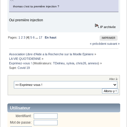
thomas c'est ta première injection ?
Oui première injection
IP archivée
Pages:
1
2
3
[
4
]
5
6
...
17
En haut
IMPRIMER
« précédent
suivant »
Association Libre d'Aide a la Recherche sur la Moelle Epiniere
»
LA VIE QUOTIDIENNE
»
Exprimez-vous !
(Modérateurs:
TDelrieu
,
sylvia
,
chris26
,
anneso
) »
Sujet:
Covid 19
Aller à:
Utilisateur
Identifiant:
Mot de passe: