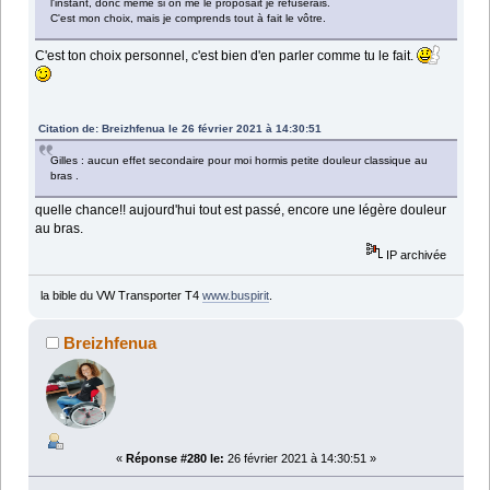
l'instant, donc même si on me le proposait je refuserais.
C'est mon choix, mais je comprends tout à fait le vôtre.
C'est ton choix personnel, c'est bien d'en parler comme tu le fait.
Citation de: Breizhfenua le 26 février 2021 à 14:30:51
Gilles : aucun effet secondaire pour moi hormis petite douleur classique au
bras .
quelle chance!! aujourd'hui tout est passé, encore une légère douleur
au bras.
IP archivée
la bible du VW Transporter T4
www.buspirit
.
Breizhfenua
«
Réponse #280 le:
26 février 2021 à 14:30:51 »