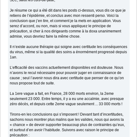
SLC, salut les culs-de-jatte,
Je résume ce qui a été dit dans les posts ci-dessus, vous dis ce que je
retiens de l’épidémie, et conclus avec mon ressenti perso. Voici la
conclusion que j’en tire, et comment je la mets en application. Vous
serez d’accord, ou non, mais si vous appliquez le principe de
précaution, si cher à nos dirigeants comme à la doxa unanimement
admise, vous devriez faire la même chose.
Il n’existe aucune thérapie qui soigne avec certitude les conséquences
du virus, même si la qualité des soins a énormément progressé depuis
1an.
L’efficacité des vaccins actuellement disponibles est douteuse. Nous
n’avons le recul nécessaire pour pouvoir juger en connaissance de
cause ; seul l’avenir nous dira avec certitude que penser de ce qu’on
nous propose tout de suite.
La 1ere vague a fait, en France, 28 000 morts environ, la 2eme
seulement 23 000. Entre temps, il y a eu une accalmie, avec presque
zéro décès, et depuis cette 2eme vague seulement ... 33 000 morts !
Tirons-en les conclusions qui s’imposent ! Devant tant d’incertitudes,
sachons nous montrer plus malins que les valides, nous qui avons la
« chance » de devoir supporter beaucoup plus de contraintes qu’eux,
et surtout d’en avoir l’habitude. Suivons avec raison le principe de
précaution :