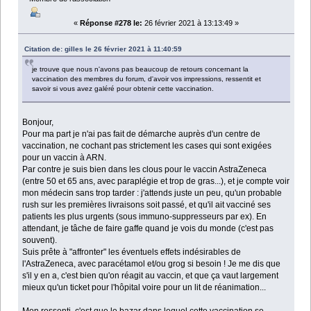
«
Réponse #278 le:
26 février 2021 à 13:13:49 »
Citation de: gilles le 26 février 2021 à 11:40:59
je trouve que nous n'avons pas beaucoup de retours concernant la
vaccination des membres du forum, d'avoir vos impressions, ressentit et
savoir si vous avez galéré pour obtenir cette vaccination.
Bonjour,
Pour ma part je n'ai pas fait de démarche auprès d'un centre de
vaccination, ne cochant pas strictement les cases qui sont exigées
pour un vaccin à ARN.
Par contre je suis bien dans les clous pour le vaccin AstraZeneca
(entre 50 et 65 ans, avec paraplégie et trop de gras...), et je compte voir
mon médecin sans trop tarder : j'attends juste un peu, qu'un probable
rush sur les premières livraisons soit passé, et qu'il ait vacciné ses
patients les plus urgents (sous immuno-suppresseurs par ex). En
attendant, je tâche de faire gaffe quand je vois du monde (c'est pas
souvent).
Suis prête à "affronter" les éventuels effets indésirables de
l'AstraZeneca, avec paracétamol et/ou grog si besoin ! Je me dis que
s'il y en a, c'est bien qu'on réagit au vaccin, et que ça vaut largement
mieux qu'un ticket pour l'hôpital voire pour un lit de réanimation...
Mon ressenti, c'est que le bazar dans lequel cette vaccination se