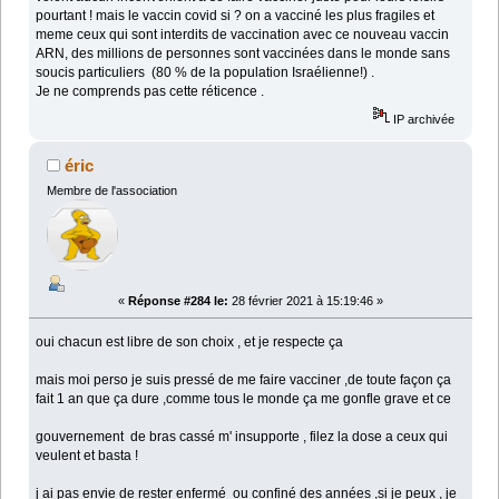
pourtant ! mais le vaccin covid si ? on a vacciné les plus fragiles et
meme ceux qui sont interdits de vaccination avec ce nouveau vaccin
ARN, des millions de personnes sont vaccinées dans le monde sans
soucis particuliers (80 % de la population Israélienne!) .
Je ne comprends pas cette réticence .
IP archivée
éric
Membre de l'association
«
Réponse #284 le:
28 février 2021 à 15:19:46 »
oui chacun est libre de son choix , et je respecte ça
mais moi perso je suis pressé de me faire vacciner ,de toute façon ça
fait 1 an que ça dure ,comme tous le monde ça me gonfle grave et ce
gouvernement de bras cassé m' insupporte , filez la dose a ceux qui
veulent et basta !
j ai pas envie de rester enfermé ou confiné des années ,si je peux , je