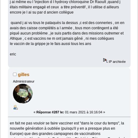
j ai même eu l 'injection d l hydroxy chloroquine Dr Raoult ,quand j
étais militaire engagé et ceux a titre préventif , il l utilise d ailleurs
encore je l ai su par d ancien collègue
quand j ai vu tous le pataquès la dessus ,c est des conneries , on en
avais des caisse complétés a l armée , tous mon contingent a été
piqué aucun probléme , je suis partis dans des missions outremer et
Afrique , c est vaccins ne m ont jamais gêné , ni mes collègues
le vaccin de la grippe je le fais aussi tous les ans
eric
IP archivée
gilles
Administrateur
«
Réponse #287 le:
01 mars 2021 à 16:16:04 »
en fait ne pas vouloir se faire vacciner est "dans le cour du temps", la
nouvelle génération à oubliée (puisqu'il y en a presque plus en
Europe) que des grandes campagnes de vaccinations