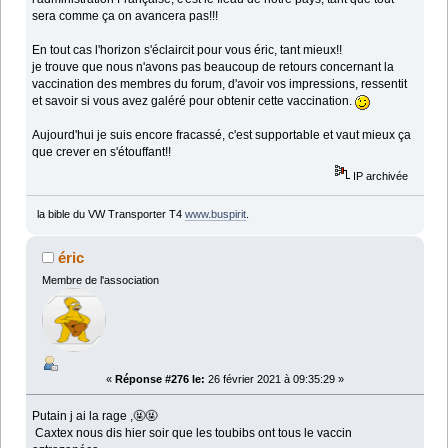
sera comme ça on avancera pas!!!
En tout cas l'horizon s'éclaircit pour vous éric, tant mieux!!
je trouve que nous n'avons pas beaucoup de retours concernant la
vaccination des membres du forum, d'avoir vos impressions, ressentit
et savoir si vous avez galéré pour obtenir cette vaccination.
Aujourd'hui je suis encore fracassé, c'est supportable et vaut mieux ça
que crever en s'étouffant!!
IP archivée
la bible du VW Transporter T4
www.buspirit
.
éric
Membre de l'association
«
Réponse #276 le:
26 février 2021 à 09:35:29 »
Putain j ai la rage ,🤬🤬
Caxtex nous dis hier soir que les toubibs ont tous le vaccin