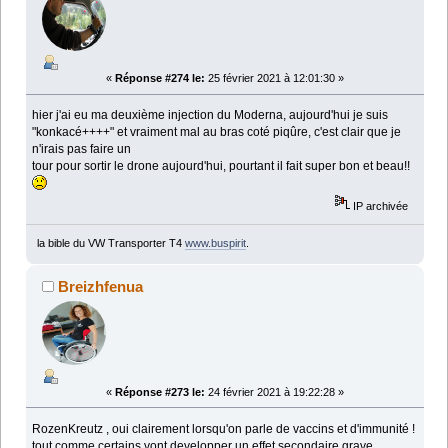
«
Réponse #274 le:
25 février 2021 à 12:01:30 »
hier j'ai eu ma deuxième injection du Moderna, aujourd'hui je suis
"konkacé++++" et vraiment mal au bras coté piqûre, c'est clair que je
n'irais pas faire un
tour pour sortir le drone aujourd'hui, pourtant il fait super bon et beau!!
IP archivée
la bible du VW Transporter T4
www.buspirit
.
Breizhfenua
«
Réponse #273 le:
24 février 2021 à 19:22:28 »
RozenKreutz , oui clairement lorsqu'on parle de vaccins et d'immunité !
tout comme certains vont developper un effet secondaire grave