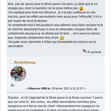
Non, pas de vaccin pour la fièvre jaune non plus, vu déjà que je ne
voyage pas, donc la question ne se pose même pas
J'ai expliqué plus haut ma réticence : je n'ai pas confiance en ces
vaccins, pour les effets secondaires mais aussi pour l'efficacité, il n'y a
pas assez de recul là-dessus.
Je comprends tout à fait pourquoi vous désirez vous faire vacciner et je
ne cherche absolument pas à vous en dissuader, essayez donc de
comprendre pourquoi je ne désire pas le faire ... et si vous n'y arrivez
pas, respectez simplement mon choix
J'ai juste voulu répondre à Gilles qui demandait nos retours sur la
vaccination.
IP archivée
Breizhfenua
«
Réponse #285 le:
28 février 2021 à 21:32:37 »
Doudou : et s'il s'agissait de la fièvre jaune tu te ferais vacciner ? parce
que sur celui là , très connu , les effets secondaires sont bien plus
dangereux et il fait un mal de chien ! étonnamment les voyageurs ne
voient aucun inconvénient a se faire vacciner juste pour leurs loisirs