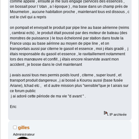
comme appelé , ensuite je me suis engagé (services des essences ,
on bossait pour l 'otan , a l époque ) , ma base dans un champ prés de
Mourmelon , aucune habitation proche , maintenant tous est dissous , c
est le civil qui a repris
on pompait et envoyait le produit par pipe line au base aérienne (reims
, cambrai ects) , le produit était poussé par des moteur de bateau (des
monstres de puissance ) le tous échelonné par station dans toute la
France usqu au base aérinne au moyen de pipe line , et on
transportais aussi par citerne le gasoil et essence , moi j étais gradé , j
étais responsable du gasoil et essence , le ravitaillement notamment
lors des manœuvre et conflit , j étais encore réserviste avant mon
accident , je bosse dans le civil maintenant
j avais aussi tous mes permis poids lourd , citerne , super lourd , et
transport produit dangereux , j ai bossé a Kourou aussi (base fusée
Ariane), tchad etc , et d autre mission plus "sensible"que je t airais sur
ce forum public
j ai adoré cette période de ma vie "d avant " .
Eric
IP archivée
gilles
Administrateur