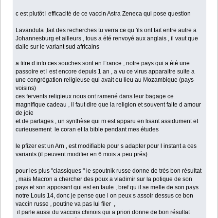
c est plutôt l efficacité de ce vaccin Astra Zeneca qui pose question
Lavandula ,fait des recherches tu verra ce qu 'ils ont fait entre autre a
Johannesburg et ailleurs , tous a été renvoyé aux anglais , il vaut que
dalle sur le variant sud africains
a titre d info ces souches sont en France , notre pays qui a été une
passoire et l est encore depuis 1 an , a vu ce virus apparaitre suite a
une congrégation religieuse qui avait eu lieu au Mozambique (pays
voisins)
ces fervents religieux nous ont ramené dans leur bagage ce
magnifique cadeau , il faut dire que la religion et souvent faite d amour
de joie
et de partages , un synthèse qui m est apparu en lisant assidument et
curieusement le coran et la bible pendant mes études
le pfizer est un Arn , est modifiable pour s adapter pour l instant a ces
variants (il peuvent modifier en 6 mois a peu prés)
pour les plus "classiques " le spoutnik russe donne de trés bon résultat
, mais Macron a chercher des poux a vladimir sur la potique de son
pays et son apposant qui est en taule , bref qu il se melle de son pays
notre Louis 14, donc je pense que l on peux s assoir dessus ce bon
vaccin russe , poutine va pas lui filer ,
il parle aussi du vaccins chinois qui a priori donne de bon résultat