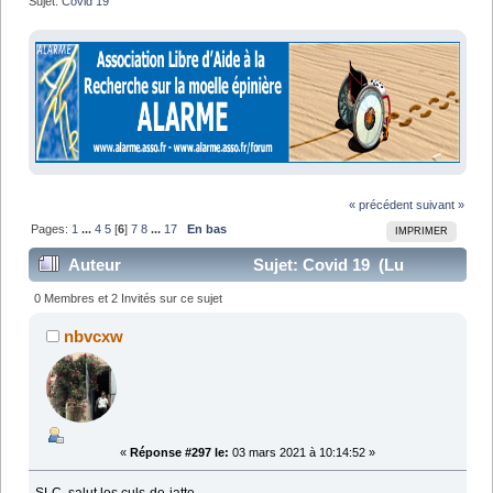
Sujet:
Covid 19
« précédent
suivant »
Pages:
1
...
4
5
[
6
]
7
8
...
17
En bas
IMPRIMER
Auteur
Sujet: Covid 19 (Lu
245175 fois)
0 Membres et 2 Invités sur ce sujet
nbvcxw
«
Réponse #297 le:
03 mars 2021 à 10:14:52 »