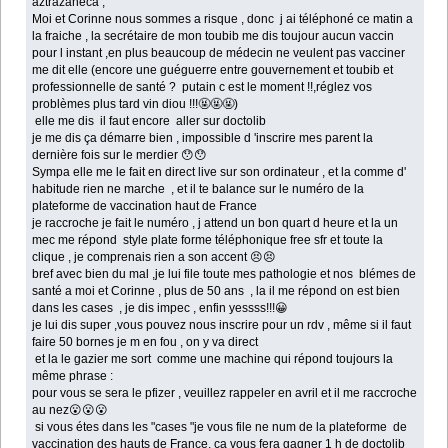
aztrazanéca ,
Moi et Corinne nous sommes a risque , donc j ai téléphoné ce matin a
la fraiche , la secrétaire de mon toubib me dis toujour aucun vaccin
pour l instant ,en plus beaucoup de médecin ne veulent pas vacciner
me dit elle (encore une guéguerre entre gouvernement et toubib et
professionnelle de santé ? putain c est le moment !!,réglez vos
problèmes plus tard vin diou !!!🤬🤬🤬)
elle me dis il faut encore aller sur doctolib
je me dis ça démarre bien , impossible d 'inscrire mes parent la
dernière fois sur le merdier 😯😯
Sympa elle me le fait en direct live sur son ordinateur , et la comme d'
habitude rien ne marche , et il te balance sur le numéro de la
plateforme de vaccination haut de France
je raccroche je fait le numéro , j attend un bon quart d heure et la un
mec me répond style plate forme téléphonique free sfr et toute la
clique , je comprenais rien a son accent 😣😣
bref avec bien du mal ,je lui file toute mes pathologie et nos blémes de
santé a moi et Corinne , plus de 50 ans , la il me répond on est bien
dans les cases , je dis impec , enfin yessss!!!😀
je lui dis super ,vous pouvez nous inscrire pour un rdv , même si il faut
faire 50 bornes je m en fou , on y va direct
et la le gazier me sort comme une machine qui répond toujours la
même phrase :
pour vous se sera le pfizer , veuillez rappeler en avril et il me raccroche
au nez😮😮😮
si vous étes dans les "cases "je vous file ne num de la plateforme de
vaccination des hauts de France, ça vous fera gagner 1 h de doctolib