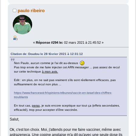
paulo ribeiro
«
Réponse #294 le:
02 mars 2021 à 21:45:52 »
Citation de: Doudou le 28 février 2021 à 12:31:12
Non Paulo, aucun comme je l'ai dit au-dessus
Pas trop envie de me faire injecter cet ARN messager ... pas assez de recul
sur cette technique
à mon avis.
Edit : en plus, on ne sait pas vraiment s'ils sont réellement efficaces, pas
suffisamment de recul non plus ...
https://www.francesoir.fr/opinions-tribunes/vaccin-en-israel-des-chiffres-
troublants
En tout cas,
perso
, je suis encore sceptique sur tout ça (effets secondaires,
efficacité), trop pour accepter d'être vaccinée.
Salut,
Ok, c'est ton choix. Moi, j'attends pour me faire vacciner, même avec
astrazeneca. Une copine anglaise m'a dit qu'avec une seule dose ils