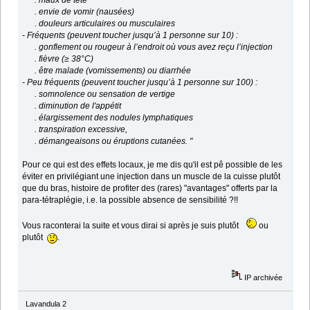
. maux de tête
. envie de vomir (nausées)
. douleurs articulaires ou musculaires
- Fréquents (peuvent toucher jusqu’à 1 personne sur 10) :
. gonflement ou rougeur à l’endroit où vous avez reçu l’injection
. fièvre (≥ 38°C)
. être malade (vomissements) ou diarrhée
- Peu fréquents (peuvent toucher jusqu’à 1 personne sur 100) :
. somnolence ou sensation de vertige
. diminution de l'appétit
. élargissement des nodules lymphatiques
. transpiration excessive,
. démangeaisons ou éruptions cutanées. "
Pour ce qui est des effets locaux, je me dis qu'il est pê possible de les
éviter en privilégiant une injection dans un muscle de la cuisse plutôt
que du bras, histoire de profiter des (rares) "avantages" offerts par la
para-tétraplégie, i.e. la possible absence de sensibilité ?!!
Vous raconterai la suite et vous dirai si après je suis plutôt
ou
plutôt
.
IP archivée
Lavandula 2