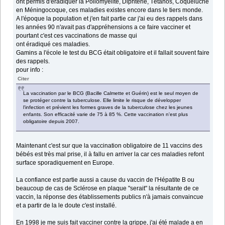
ont permis d'éradiquer la Poliomyélite, Diphtérie, Tétanos, Coqueluche
en Méningocoque, ces maladies existes encore dans le tiers monde.
A l'époque la population et j'en fait partie car j'ai eu des rappels dans
les années 90 n'avait pas d'appréhensions a ce faire vacciner et
pourtant c'est ces vaccinations de masse qui
ont éradiqué ces maladies.
Gamins a l'école le test du BCG était obligatoire et il fallait souvent faire
des rappels.
pour info :
Citer
La vaccination par le BCG (Bacille Calmette et Guérin) est le seul moyen de
se protéger contre la tuberculose. Elle limite le risque de développer
l'infection et prévient les formes graves de la tuberculose chez les jeunes
enfants. Son efficacité varie de 75 à 85 %. Cette vaccination n'est plus
obligatoire depuis 2007.
Maintenant c'est sur que la vaccination obligatoire de 11 vaccins des
bébés est très mal prise, il à fallu en arriver la car ces maladies refont
surface sporadiquement en Europe.
La confiance est partie aussi a cause du vaccin de l'Hépatite B ou
beaucoup de cas de Sclérose en plaque "serait" la résultante de ce
vaccin, la réponse des établissements publics n'à jamais convaincue
et a partir de la le doute c'est installé.
En 1998 je me suis fait vacciner contre la grippe, j'ai été malade a en