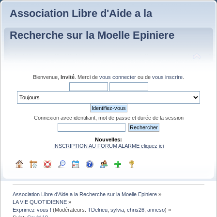
Association Libre d'Aide a la
Recherche sur la Moelle Epiniere
Bienvenue,
Invité
. Merci de
vous connecter
ou de
vous inscrire
.
Connexion avec identifiant, mot de passe et durée de la session
Nouvelles:
INSCRIPTION AU FORUM ALARME cliquez ici
Association Libre d'Aide a la Recherche sur la Moelle Epiniere
»
LA VIE QUOTIDIENNE
»
Exprimez-vous !
(Modérateurs:
TDelrieu
,
sylvia
,
chris26
,
anneso
) »