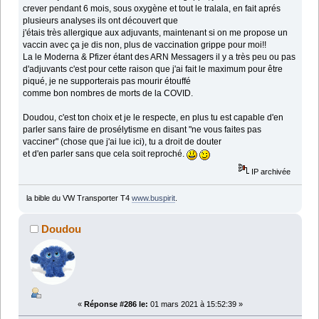
crever pendant 6 mois, sous oxygène et tout le tralala, en fait aprés
plusieurs analyses ils ont découvert que
j'étais très allergique aux adjuvants, maintenant si on me propose un
vaccin avec ça je dis non, plus de vaccination grippe pour moi!!
La le Moderna & Pfizer étant des ARN Messagers il y a très peu ou pas
d'adjuvants c'est pour cette raison que j'ai fait le maximum pour être
piqué, je ne supporterais pas mourir étouffé
comme bon nombres de morts de la COVID.
Doudou, c'est ton choix et je le respecte, en plus tu est capable d'en
parler sans faire de prosélytisme en disant "ne vous faites pas
vacciner" (chose que j'ai lue ici), tu a droit de douter
et d'en parler sans que cela soit reproché.
IP archivée
la bible du VW Transporter T4
www.buspirit
.
Doudou
«
Réponse #286 le:
01 mars 2021 à 15:52:39 »