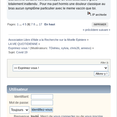
totalement inattendu . Pour ma part hormis une douleur classique au
bras aucun symptôme particulier avec le meme vaccin que toi.
IP archivée
Pages:
1
...
4
5
[
6
]
7
8
...
17
En haut
IMPRIMER
« précédent
suivant »
Association Libre d'Aide a la Recherche sur la Moelle Epiniere
»
LA VIE QUOTIDIENNE
»
Exprimez-vous !
(Modérateurs:
TDelrieu
,
sylvia
,
chris26
,
anneso
) »
Sujet:
Covid 19
Aller à:
Utilisateur
Identifiant:
Mot de passe:
Bienvenue,
Invité
. Merci de
vous connecter
ou de
vous inscrire
.