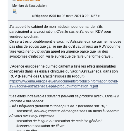
Membre de l'association
«
Réponse #295 le:
02 mars 2021 à 22:16:57 »
J'ai appelé le cabinet de mon médecin pour demander s'ils
participaient à la vaccination. C'est le cas, et j'ai eu un RDV pour
vendredi prochain.
Ce sera très probablement le vaccin d'AstraZeneca, ce qui ne me pose
pas plus de soucis que ça : je me dis qu'il vaut mieux un RDV pour me
faire vacciner plutôt qu'un appel en urgence parce que j'ai des
symptômes d'infection, vu le sur-risque de faire une forme grave...
L'Agence européenne du médicament a listé les effets indésirables
observés dans les essais cliniques du vaccin AstraZeneca, dans son
RCP (Résumé des Caractéristiques du Produit) :
https://www.ema.europa.eu/en/documents/product-information/covid-
19-vaccine-astrazeneca-epar-product-information_fr.pdf
"
Les effets indésirables suivants peuvent se produire avec COVID-19
Vaccine AstraZeneca:
- Très fréquents (peuvent toucher plus de 1 personne sur 10) :
. sensibilité, douleur, chaleur, démangeaisons ou bleus à l’endroit
où vous avez reçu l’injection
. sensation de fatigue ou sensation de malaise général
. frissons ou sensation de fièvre