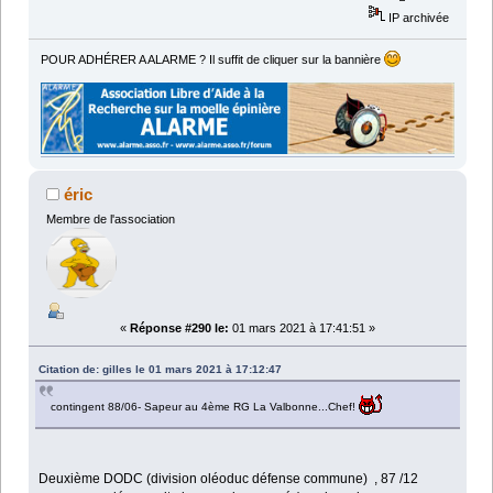
IP archivée
POUR ADHÉRER A ALARME ? Il suffit de cliquer sur la bannière
éric
Membre de l'association
«
Réponse #290 le:
01 mars 2021 à 17:41:51 »
Citation de: gilles le 01 mars 2021 à 17:12:47
contingent 88/06- Sapeur au 4ème RG La Valbonne...Chef!
Deuxième DODC (division oléoduc défense commune) , 87 /12