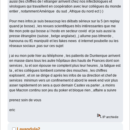
aussi (les chiffres de l étranger arrivent chez nos infectiologues et
virologues qui travaillent en coopération avec leur collègues du monde
entier , notamment Amérique du sud , Afrique du nord ect ) )
Pour mes infos je suis beaucoup les débats sérieux sur la 5 (en replay
quand je bosse) , les revues scientifiques trés intéressantes que me
file mon pote qui bosse a l hosto en secteur covid et je suis aussi la
presse étrangère (suisse , belge anglaise) , j allume pas bfmerde ,
hanouna ou tf1 manipulé et les fakes news d internet poubelle ou les
réseaux sociaux ,pas sur ces sujet
j ai eu mon pote hier au téléphone , les patients de Dunkerque arrivent
en masse dans tous les autre hôpitaux des hauts de Frances dont son
services , lu et son épouse ne comptent plus leur heures , la fatigue est
la , et les collègues tombent comme des mouches , les chiffres
explosent , et on se dirige d aprés les infos de sa direction et chef de
services minimun vers un confinement d abord le week end voir plus
asser rapidement on sera a quoi demain Castex va parler , a moins
que Macron continu son jeu du poker et bloque rien , affaire a suivre
prenez soin de vous
eric
IP archivée
Lavandula2