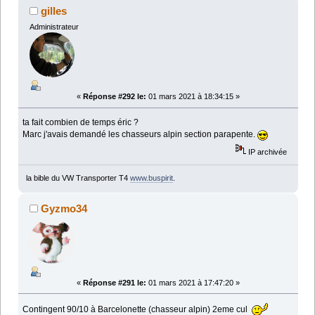
gilles
Administrateur
«
Réponse #292 le:
01 mars 2021 à 18:34:15 »
ta fait combien de temps éric ?
Marc j'avais demandé les chasseurs alpin section parapente.
IP archivée
la bible du VW Transporter T4
www.buspirit
.
Gyzmo34
«
Réponse #291 le:
01 mars 2021 à 17:47:20 »
Contingent 90/10 à Barcelonette (chasseur alpin) 2eme cul