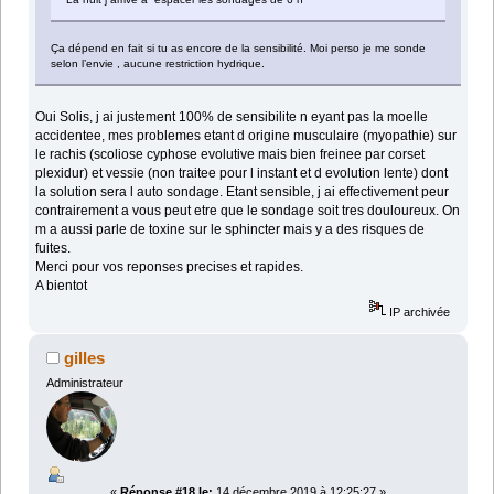
Ça dépend en fait si tu as encore de la sensibilité. Moi perso je me sonde
selon l’envie , aucune restriction hydrique.
Oui Solis, j ai justement 100% de sensibilite n eyant pas la moelle
accidentee, mes problemes etant d origine musculaire (myopathie) sur
le rachis (scoliose cyphose evolutive mais bien freinee par corset
plexidur) et vessie (non traitee pour l instant et d evolution lente) dont
la solution sera l auto sondage. Etant sensible, j ai effectivement peur
contrairement a vous peut etre que le sondage soit tres douloureux. On
m a aussi parle de toxine sur le sphincter mais y a des risques de
fuites.
Merci pour vos reponses precises et rapides.
A bientot
IP archivée
gilles
Administrateur
«
Réponse #18 le:
14 décembre 2019 à 12:25:27 »