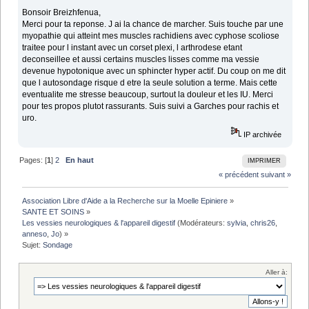
Bonsoir Breizhfenua,
Merci pour ta reponse. J ai la chance de marcher. Suis touche par une
myopathie qui atteint mes muscles rachidiens avec cyphose scoliose
traitee pour l instant avec un corset plexi, l arthrodese etant
deconseillee et aussi certains muscles lisses comme ma vessie
devenue hypotonique avec un sphincter hyper actif. Du coup on me dit
que l autosondage risque d etre la seule solution a terme. Mais cette
eventualite me stresse beaucoup, surtout la douleur et les IU. Merci
pour tes propos plutot rassurants. Suis suivi a Garches pour rachis et
uro.
IP archivée
Pages: [
1
]
2
En haut
IMPRIMER
« précédent
suivant »
Association Libre d'Aide a la Recherche sur la Moelle Epiniere
»
SANTE ET SOINS
»
Les vessies neurologiques & l'appareil digestif
(Modérateurs:
sylvia
,
chris26
,
anneso
,
Jo
) »
Sujet:
Sondage
Aller à: