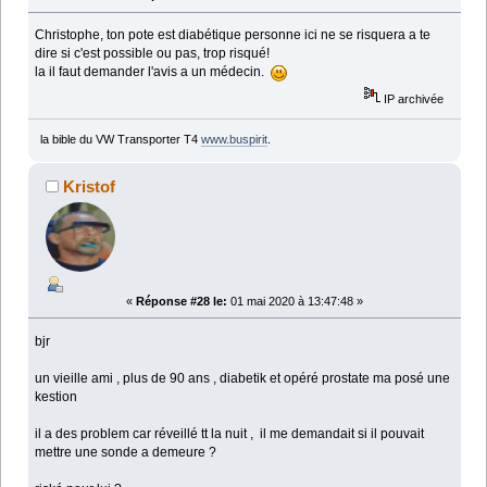
Christophe, ton pote est diabétique personne ici ne se risquera a te
dire si c'est possible ou pas, trop risqué!
la il faut demander l'avis a un médecin.
IP archivée
la bible du VW Transporter T4
www.buspirit
.
Kristof
«
Réponse #28 le:
01 mai 2020 à 13:47:48 »
bjr
un vieille ami , plus de 90 ans , diabetik et opéré prostate ma posé une
kestion
il a des problem car réveillé tt la nuit , il me demandait si il pouvait
mettre une sonde a demeure ?