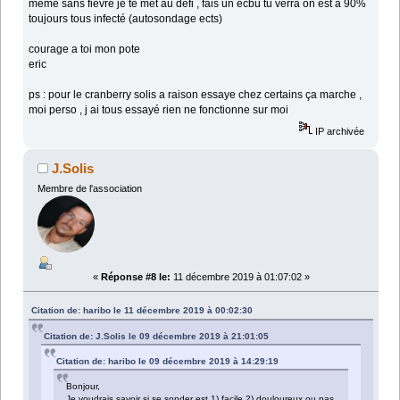
même sans fièvre je te met au défi , fais un ecbu tu verra on est a 90%
toujours tous infecté (autosondage ects)
courage a toi mon pote
eric
ps : pour le cranberry solis a raison essaye chez certains ça marche ,
moi perso , j ai tous essayé rien ne fonctionne sur moi
IP archivée
J.Solis
Membre de l'association
«
Réponse #8 le:
11 décembre 2019 à 01:07:02 »
Citation de: haribo le 11 décembre 2019 à 00:02:30
Citation de: J.Solis le 09 décembre 2019 à 21:01:05
Citation de: haribo le 09 décembre 2019 à 14:29:19
Bonjour,
Je voudrais savoir si se sonder est 1) facile 2) douloureux ou pas