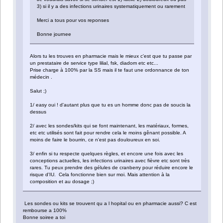
3) si il y a des infections urinaires systematiquement ou rarement
Merci a tous pour vos reponses
Bonne journee
Alors tu les trouves en pharmacie mais le mieux c'est que tu passe par
un prestataire de service type lilial, fsk, diadom etc etc...
Prise charge à 100% par la SS mais il te faut une ordonnance de ton
médecin .
Salut ;)
1/ easy oui ! d'autant plus que tu es un homme donc pas de soucis la
dessus
2/ avec les sondes/kits qui se font maintenant, les matériaux, formes,
etc etc utilisés sont fait pour rendre cela le moins gênant possible. A
moins de faire le bourrin, ce n'est pas douloureux en soi.
3/ enfin si tu respecte quelques règles, et encore une fois avec les
conceptions actuelles, les infections urinaires avec fièvre etc sont très
rares. Tu peux prendre des gélules de cranberry pour réduire encore le
risque d'IU. Cela fonctionne bien sur moi. Mais attention à la
composition et au dosage ;)
Les sondes ou kits se trouvent qu a l hopital ou en pharmacie aussi? C est
rembourse a 100%
Bonne soiree a toi