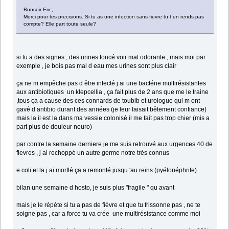
Bonsoir Eric,
Merci pour tes precisions. Si tu as une infection sans fievre tu t en rends pas
compte? Elle part toute seule?
si tu a des signes , des urines foncé voir mal odorante , mais moi par
exemple , je bois pas mal d eau mes urines sont plus clair
ça ne m empêche pas d être infecté j ai une bactérie multirésistantes
aux antibiotiques un klepcellia , ça fait plus de 2 ans que me le traine
,tous ça a cause des ces connards de toubib et urologue qui m ont
gavé d antibio durant des années (je leur faisait bêtement confiance)
mais la il est la dans ma vessie colonisé il me fait pas trop chier (mis a
part plus de douleur neuro)
par contre la semaine derniere je me suis retrouvé aux urgences 40 de
fievres , j ai rechoppé un autre germe notre trés connus
e coli et la j ai morflé ça a remonté jusqu 'au reins (pyélonéphrite)
bilan une semaine d hosto, je suis plus "fragile " qu avant
mais je le répète si tu a pas de fièvre et que tu frissonne pas , ne te
soigne pas , car a force tu va crée une multirésistance comme moi