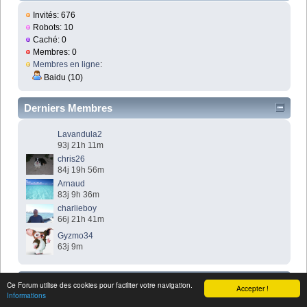
Invités: 676
Robots: 10
Caché: 0
Membres: 0
Membres en ligne
:
Baidu (10)
Derniers Membres
Lavandula2
93j 21h 11m
chris26
84j 19h 56m
Arnaud
83j 9h 36m
charlieboy
66j 21h 41m
Gyzmo34
63j 9m
Top membres
Ce Forum utilise des cookies pour faciliter votre navigation.
Accepter !
Informations