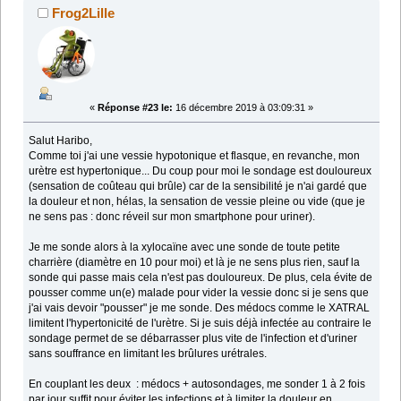
Frog2Lille
«
Réponse #23 le:
16 décembre 2019 à 03:09:31 »
Salut Haribo,
Comme toi j'ai une vessie hypotonique et flasque, en revanche, mon
urètre est hypertonique... Du coup pour moi le sondage est douloureux
(sensation de coûteau qui brûle) car de la sensibilité je n'ai gardé que
la douleur et non, hélas, la sensation de vessie pleine ou vide (que je
ne sens pas : donc réveil sur mon smartphone pour uriner).
Je me sonde alors à la xylocaïne avec une sonde de toute petite
charrière (diamètre en 10 pour moi) et là je ne sens plus rien, sauf la
sonde qui passe mais cela n'est pas douloureux. De plus, cela évite de
pousser comme un(e) malade pour vider la vessie donc si je sens que
j'ai vais devoir "pousser" je me sonde. Des médocs comme le XATRAL
limitent l'hypertonicité de l'urètre. Si je suis déjà infectée au contraire le
sondage permet de se débarrasser plus vite de l'infection et d'uriner
sans souffrance en limitant les brûlures urétrales.
En couplant les deux : médocs + autosondages, me sonder 1 à 2 fois
par jour suffit pour éviter les infections et à limiter la douleur en