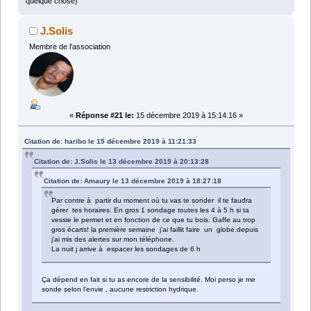
quelque chose)
J.Solis
Membre de l'association
«
Réponse #21 le:
15 décembre 2019 à 15:14:16 »
Citation de: haribo le 15 décembre 2019 à 11:21:33
Citation de: J.Solis le 13 décembre 2019 à 20:13:28
Citation de: Amaury le 13 décembre 2019 à 18:27:18
Par contre à partir du moment où tu vas te sonder il te faudra
gérer tes horaires. En gros 1 sondage toutes les 4 à 5 h si ta
vessie le permet et en fonction de ce que tu bois. Gaffe au trop
gros écarts! la première semaine j'ai faillit faire un globe.depuis
j'ai mis des alertes sur mon téléphone.
La nuit j arrive à espacer les sondages de 6 h
Ça dépend en fait si tu as encore de la sensibilité. Moi perso je me
sonde selon l’envie , aucune restriction hydrique.