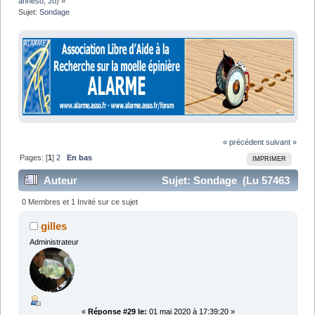
anneso
,
Jo
) »
Sujet:
Sondage
« précédent
suivant »
Pages: [
1
]
2
En bas
IMPRIMER
Auteur
Sujet: Sondage (Lu 57463
fois)
0 Membres et 1 Invité sur ce sujet
gilles
Administrateur
«
Réponse #29 le:
01 mai 2020 à 17:39:20 »