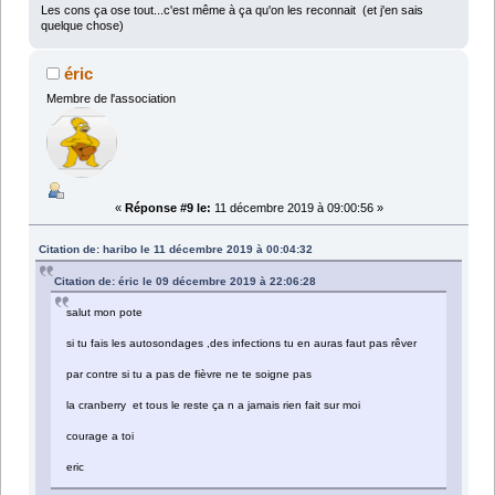
Les cons ça ose tout...c'est même à ça qu'on les reconnait (et j'en sais
quelque chose)
éric
Membre de l'association
«
Réponse #9 le:
11 décembre 2019 à 09:00:56 »
Citation de: haribo le 11 décembre 2019 à 00:04:32
Citation de: éric le 09 décembre 2019 à 22:06:28
salut mon pote
si tu fais les autosondages ,des infections tu en auras faut pas rêver
par contre si tu a pas de fièvre ne te soigne pas
la cranberry et tous le reste ça n a jamais rien fait sur moi
courage a toi
eric