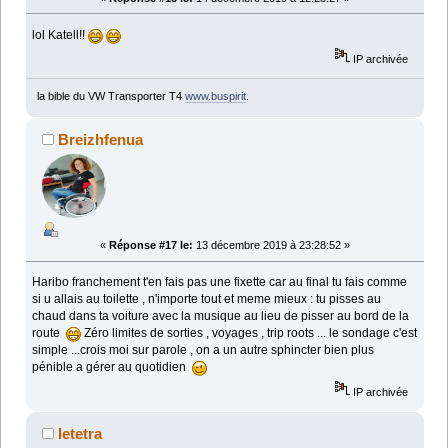
lol Katell!!
IP archivée
la bible du VW Transporter T4
www.buspirit
.
Breizhfenua
«
Réponse #17 le:
13 décembre 2019 à 23:28:52 »
Haribo franchement t'en fais pas une fixette car au final tu fais comme
si u allais au toilette , n'importe tout et meme mieux : tu pisses au
chaud dans ta voiture avec la musique au lieu de pisser au bord de la
route
Zéro limites de sorties , voyages , trip roots ... le sondage c'est
simple ...crois moi sur parole , on a un autre sphincter bien plus
pénible a gérer au quotidien
IP archivée
letetra