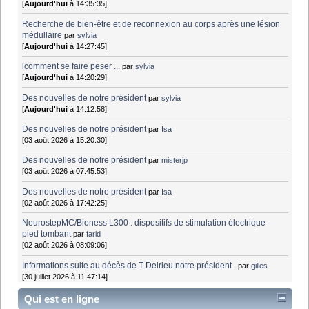
[
Aujourd'hui
à 14:35:35]
Recherche de bien-être et de reconnexion au corps après une lésion
médullaire
par
sylvia
[
Aujourd'hui
à 14:27:45]
lcomment se faire peser ...
par
sylvia
[
Aujourd'hui
à 14:20:29]
Des nouvelles de notre président
par
sylvia
[
Aujourd'hui
à 14:12:58]
Des nouvelles de notre président
par
Isa
[03 août 2026 à 15:20:30]
Des nouvelles de notre président
par
misterjp
[03 août 2026 à 07:45:53]
Des nouvelles de notre président
par
Isa
[02 août 2026 à 17:42:25]
NeurostepMC/Bioness L300 : dispositifs de stimulation électrique -
pied tombant
par
farid
[02 août 2026 à 08:09:06]
Informations suite au décès de T Delrieu notre président .
par
gilles
[30 juillet 2026 à 11:47:14]
Qui est en ligne