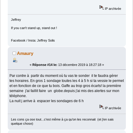
IP archivée
Jeffrey
If you can't stand up, stand out !
Facebook / Insta: Jeffrey Solis
Amaury
«
Réponse #14 le:
13 décembre 2019 à 18:27:18 »
Par contre à partir du moment où tu vas te sonder il te faudra gérer
tes horaires. En gros 1 sondage toutes les 4 à 5 h si ta vessie le permet
et en fonction de ce que tu bois. Gaffe au trop gros écarts! la première
semaine j'ai faillit faire un globe.depuis j'ai mis des alertes sur mon
téléphone.
La nuit j arrive à espacer les sondages de 6 h
IP archivée
Les cons ça ose tout...c'est même à ça qu'on les reconnait (et j'en sais
quelque chose)