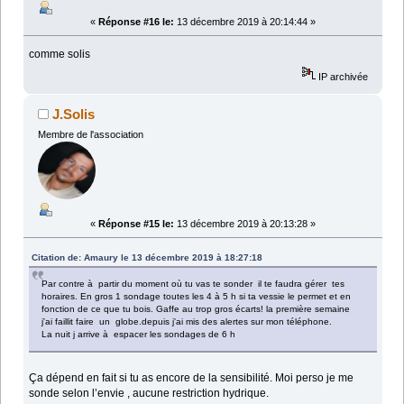
«
Réponse #16 le:
13 décembre 2019 à 20:14:44 »
comme solis
IP archivée
J.Solis
Membre de l'association
«
Réponse #15 le:
13 décembre 2019 à 20:13:28 »
Citation de: Amaury le 13 décembre 2019 à 18:27:18
Par contre à partir du moment où tu vas te sonder il te faudra gérer tes
horaires. En gros 1 sondage toutes les 4 à 5 h si ta vessie le permet et en
fonction de ce que tu bois. Gaffe au trop gros écarts! la première semaine
j'ai faillit faire un globe.depuis j'ai mis des alertes sur mon téléphone.
La nuit j arrive à espacer les sondages de 6 h
Ça dépend en fait si tu as encore de la sensibilité. Moi perso je me
sonde selon l’envie , aucune restriction hydrique.