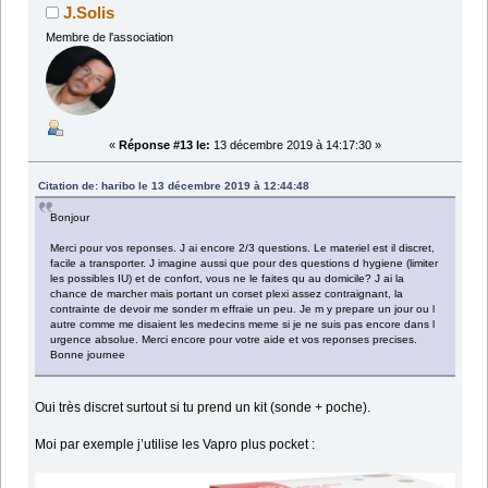
J.Solis
Membre de l'association
«
Réponse #13 le:
13 décembre 2019 à 14:17:30 »
Citation de: haribo le 13 décembre 2019 à 12:44:48
Bonjour
Merci pour vos reponses. J ai encore 2/3 questions. Le materiel est il discret,
facile a transporter. J imagine aussi que pour des questions d hygiene (limiter
les possibles IU) et de confort, vous ne le faites qu au domicile? J ai la
chance de marcher mais portant un corset plexi assez contraignant, la
contrainte de devoir me sonder m effraie un peu. Je m y prepare un jour ou l
autre comme me disaient les medecins meme si je ne suis pas encore dans l
urgence absolue. Merci encore pour votre aide et vos reponses precises.
Bonne journee
Oui très discret surtout si tu prend un kit (sonde + poche).
Moi par exemple j’utilise les Vapro plus pocket :