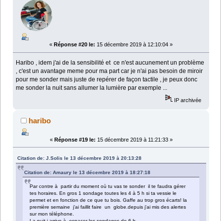
«
Réponse #20 le:
15 décembre 2019 à 12:10:04 »
Haribo , idem j'ai de la sensibilité et ce n'est aucunement un problème
, c'est un avantage meme pour ma part car je n'ai pas besoin de miroir
pour me sonder mais juste de repérer de façon tactile , je peux donc
me sonder la nuit sans allumer la lumière par exemple ...
IP archivée
haribo
«
Réponse #19 le:
15 décembre 2019 à 11:21:33 »
Citation de: J.Solis le 13 décembre 2019 à 20:13:28
Citation de: Amaury le 13 décembre 2019 à 18:27:18
Par contre à partir du moment où tu vas te sonder il te faudra gérer
tes horaires. En gros 1 sondage toutes les 4 à 5 h si ta vessie le
permet et en fonction de ce que tu bois. Gaffe au trop gros écarts! la
première semaine j'ai faillit faire un globe.depuis j'ai mis des alertes
sur mon téléphone.
La nuit j arrive à espacer les sondages de 6 h