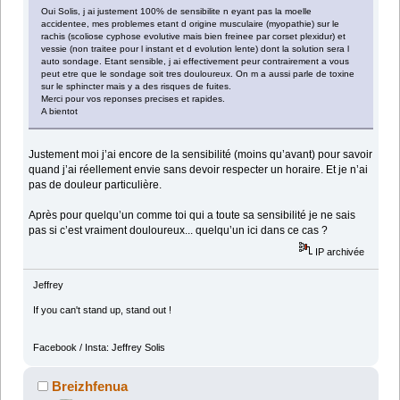
Oui Solis, j ai justement 100% de sensibilite n eyant pas la moelle
accidentee, mes problemes etant d origine musculaire (myopathie) sur le
rachis (scoliose cyphose evolutive mais bien freinee par corset plexidur) et
vessie (non traitee pour l instant et d evolution lente) dont la solution sera l
auto sondage. Etant sensible, j ai effectivement peur contrairement a vous
peut etre que le sondage soit tres douloureux. On m a aussi parle de toxine
sur le sphincter mais y a des risques de fuites.
Merci pour vos reponses precises et rapides.
A bientot
Justement moi j’ai encore de la sensibilité (moins qu’avant) pour savoir
quand j’ai réellement envie sans devoir respecter un horaire. Et je n’ai
pas de douleur particulière.
Après pour quelqu’un comme toi qui a toute sa sensibilité je ne sais
pas si c’est vraiment douloureux... quelqu’un ici dans ce cas ?
IP archivée
Jeffrey
If you can't stand up, stand out !
Facebook / Insta: Jeffrey Solis
Breizhfenua