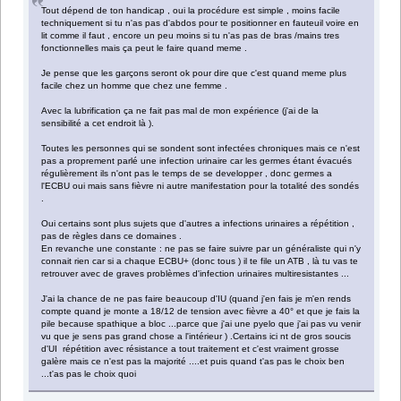
Tout dépend de ton handicap , oui la procédure est simple , moins facile
techniquement si tu n'as pas d'abdos pour te positionner en fauteuil voire en
lit comme il faut , encore un peu moins si tu n'as pas de bras /mains tres
fonctionnelles mais ça peut le faire quand meme .
Je pense que les garçons seront ok pour dire que c'est quand meme plus
facile chez un homme que chez une femme .
Avec la lubrification ça ne fait pas mal de mon expérience (j'ai de la
sensibilité a cet endroit là ).
Toutes les personnes qui se sondent sont infectées chroniques mais ce n'est
pas a proprement parlé une infection urinaire car les germes étant évacués
régulièrement ils n'ont pas le temps de se developper , donc germes a
l'ECBU oui mais sans fièvre ni autre manifestation pour la totalité des sondés
.
Oui certains sont plus sujets que d'autres a infections urinaires a répétition ,
pas de règles dans ce domaines .
En revanche une constante : ne pas se faire suivre par un généraliste qui n'y
connait rien car si a chaque ECBU+ (donc tous ) il te file un ATB , là tu vas te
retrouver avec de graves problèmes d'infection urinaires multiresistantes ...
J'ai la chance de ne pas faire beaucoup d'IU (quand j'en fais je m'en rends
compte quand je monte a 18/12 de tension avec fièvre a 40° et que je fais la
pile because spathique a bloc ...parce que j'ai une pyelo que j'ai pas vu venir
vu que je sens pas grand chose a l'intérieur ) .Certains ici nt de gros soucis
d'UI répétition avec résistance a tout traitement et c'est vraiment grosse
galère mais ce n'est pas la majorité ....et puis quand t'as pas le choix ben
...t'as pas le choix quoi