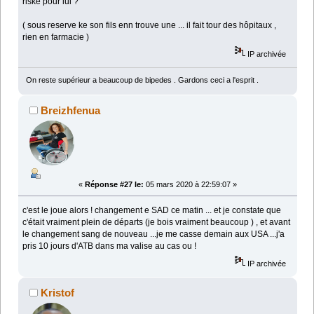
riské pour lui ?
( sous reserve ke son fils enn trouve une ... il fait tour des hôpitaux ,
rien en farmacie )
IP archivée
On reste supérieur a beaucoup de bipedes . Gardons ceci a l'esprit .
Breizhfenua
«
Réponse #27 le:
05 mars 2020 à 22:59:07 »
c'est le joue alors ! changement e SAD ce matin ... et je constate que
c'était vraiment plein de départs (je bois vraiment beaucoup ) , et avant
le changement sang de nouveau ...je me casse demain aux USA ...j'a
pris 10 jours d'ATB dans ma valise au cas ou !
IP archivée
Kristof