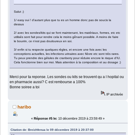
Salut ;)
1/ easy oui ! d'autant plus que tu es un homme donc pas de soucis la
dessus
2/ avec les sondes/kits qui se font maintenant, les matériaux, formes, etc etc
utilisés sont fait pour rendre cela le moins gênant possible. A moins de faire
le bourrin, ce n'est pas douloureux en soi.
3/ enfin si tu respecte quelques règles, et encore une fois avec les
conceptions actuelles, les infections urinaires avec fièvre etc sont très rares.
Tu peux prendre des gélules de cranberry pour réduire encore le risque d'IU.
Cela fonctionne bien sur moi. Mais attention à la composition et au dosage ;)
Merci pour ta reponse. Les sondes ou kits se trouvent qu a l hopital ou
en pharmacie aussi? C est rembourse a 100%
Bonne soiree a toi
IP archivée
haribo
«
Réponse #5 le:
10 décembre 2019 à 23:59:49 »
Citation de: Breizhfenua le 09 décembre 2019 à 20:37:00