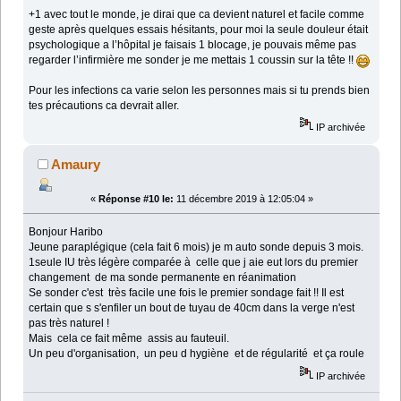
+1 avec tout le monde, je dirai que ca devient naturel et facile comme
geste après quelques essais hésitants, pour moi la seule douleur était
psychologique a l’hôpital je faisais 1 blocage, je pouvais même pas
regarder l’infirmière me sonder je me mettais 1 coussin sur la tête !!
Pour les infections ca varie selon les personnes mais si tu prends bien
tes précautions ca devrait aller.
IP archivée
Amaury
«
Réponse #10 le:
11 décembre 2019 à 12:05:04 »
Bonjour Haribo
Jeune paraplégique (cela fait 6 mois) je m auto sonde depuis 3 mois.
1seule IU très légère comparée à celle que j aie eut lors du premier
changement de ma sonde permanente en réanimation
Se sonder c'est très facile une fois le premier sondage fait !! Il est
certain que s s'enfiler un bout de tuyau de 40cm dans la verge n'est
pas très naturel !
Mais cela ce fait même assis au fauteuil.
Un peu d'organisation, un peu d hygiène et de régularité et ça roule
IP archivée