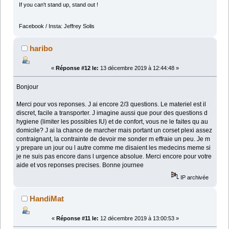
If you can't stand up, stand out !
Facebook / Insta: Jeffrey Solis
haribo
«
Réponse #12 le:
13 décembre 2019 à 12:44:48 »
Bonjour
Merci pour vos reponses. J ai encore 2/3 questions. Le materiel est il
discret, facile a transporter. J imagine aussi que pour des questions d
hygiene (limiter les possibles IU) et de confort, vous ne le faites qu au
domicile? J ai la chance de marcher mais portant un corset plexi assez
contraignant, la contrainte de devoir me sonder m effraie un peu. Je m
y prepare un jour ou l autre comme me disaient les medecins meme si
je ne suis pas encore dans l urgence absolue. Merci encore pour votre
aide et vos reponses precises. Bonne journee
IP archivée
HandiMat
«
Réponse #11 le:
12 décembre 2019 à 13:00:53 »