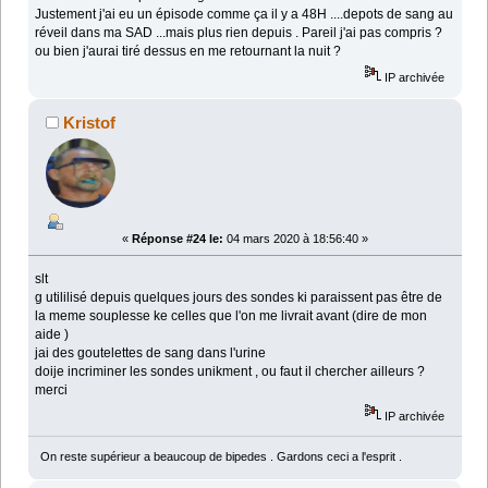
Justement j'ai eu un épisode comme ça il y a 48H ....depots de sang au
réveil dans ma SAD ...mais plus rien depuis . Pareil j'ai pas compris ?
ou bien j'aurai tiré dessus en me retournant la nuit ?
IP archivée
Kristof
«
Réponse #24 le:
04 mars 2020 à 18:56:40 »
slt
g utililisé depuis quelques jours des sondes ki paraissent pas être de
la meme souplesse ke celles que l'on me livrait avant (dire de mon
aide )
jai des goutelettes de sang dans l'urine
doije incriminer les sondes unikment , ou faut il chercher ailleurs ?
merci
IP archivée
On reste supérieur a beaucoup de bipedes . Gardons ceci a l'esprit .