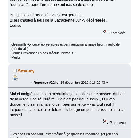
"poussant" quand l'urètre ne veut pas se détendre.
Bref, pas d'angoisses à avoir, c'est gérable.
Bises chastes à tous de la Batracienne Junky décérébrée.
Louise.
IP archivée
Grenouille +/- décérébrée après expérimentation animale heu... médicale
(péridurale).
Veuillez l'excuser en cas d'écrits inexacts...
Merki.
Amaury
«
Réponse #22 le:
15 décembre 2019 à 18:20:43 »
Moi et malgré ma lesion médullaire je sens la sonde passée du bas
de la verge jusqu'à l'urètre. Ce n'est pas douloureux , tu y vas
doucement sans jamais forcer bien sur et ça y vas tout seul !
Le jour où ça force tu te détends tu bouge un peu le bassin et zou ça
passe !
IP archivée
Les cons ça ose tout...c'est même à ça qu'on les reconnait (et j'en sais