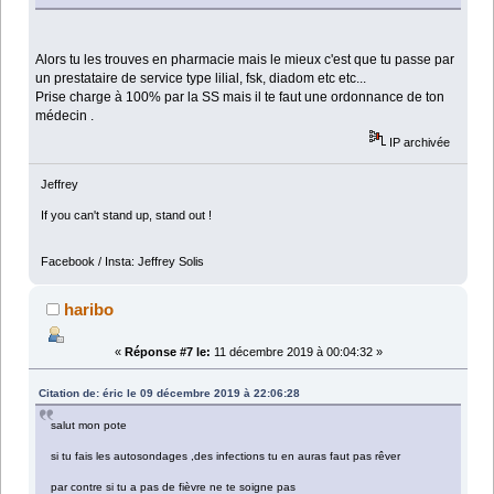
Alors tu les trouves en pharmacie mais le mieux c'est que tu passe par
un prestataire de service type lilial, fsk, diadom etc etc...
Prise charge à 100% par la SS mais il te faut une ordonnance de ton
médecin .
IP archivée
Jeffrey
If you can't stand up, stand out !
Facebook / Insta: Jeffrey Solis
haribo
«
Réponse #7 le:
11 décembre 2019 à 00:04:32 »
Citation de: éric le 09 décembre 2019 à 22:06:28
salut mon pote
si tu fais les autosondages ,des infections tu en auras faut pas rêver
par contre si tu a pas de fièvre ne te soigne pas