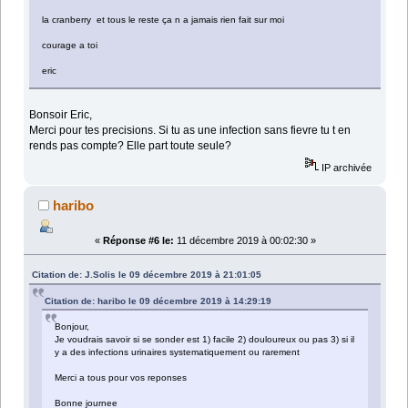
la cranberry et tous le reste ça n a jamais rien fait sur moi
courage a toi
eric
Bonsoir Eric,
Merci pour tes precisions. Si tu as une infection sans fievre tu t en
rends pas compte? Elle part toute seule?
IP archivée
haribo
«
Réponse #6 le:
11 décembre 2019 à 00:02:30 »
Citation de: J.Solis le 09 décembre 2019 à 21:01:05
Citation de: haribo le 09 décembre 2019 à 14:29:19
Bonjour,
Je voudrais savoir si se sonder est 1) facile 2) douloureux ou pas 3) si il
y a des infections urinaires systematiquement ou rarement
Merci a tous pour vos reponses
Bonne journee