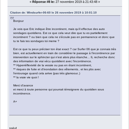
«
Réponse #8 le:
27 novembre 2019 à 21:43:48 »
Citation de: Windsurfer-06-60 le 26 novembre 2019 à 10:01:10
Bonjour
Je vois que Eric indique être incontinent, mais qu'il effectue des auto
sondages quotidiens. Est ce que cela veut dire que tu es partiellement
incontinent ? ou bien que cela ne s'écoule pas en permanence et donc que
tu te fais tes sondages toi meme ?
Est ce que tu peux préciser ton état exact ? car Surfer 06 que je connais très
bien, est actuellement en train de considérer le passage à l'incontinence par
intervention sur le sphincter qui n'est alors plus étanche... IL recherche donc
des information de vrai vécu quotidient avec l'incontinence.
** Hyperréflexivité de la vessie ou pas en étant incontinent,
** risques de fuite et d'inondation des vêtements.. et les pbs avec
l'entourage quand cela arrive (pas très glamoour..)
** la vraie vie quoi !
Merci d'avance
et merci à toute personne qui pourrait témoignere du quotidien sous
incontinence.
A+
salut