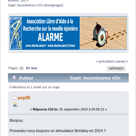
anneso
,
Jo
) »
Sujet:
Incontinence vOs témoignageS
« précédent
suivant »
Pages: [
1
]
En bas
IMPRIMER
Auteur
Sujet: Incontinence vOs
témoignageS (Lu 18766 fois)
0 Membres et 1 Invité sur ce sujet
pep85
«
Réponse #10 le:
25 septembre 2024 à 09:58:22 »
Bonjour,
Possedez-vous toujours un stimulateur Brindley en 2024 ?