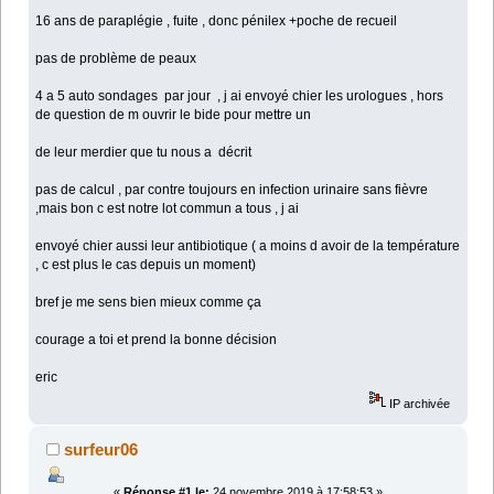
16 ans de paraplégie , fuite , donc pénilex +poche de recueil
pas de problème de peaux
4 a 5 auto sondages par jour , j ai envoyé chier les urologues , hors
de question de m ouvrir le bide pour mettre un
de leur merdier que tu nous a décrit
pas de calcul , par contre toujours en infection urinaire sans fièvre
,mais bon c est notre lot commun a tous , j ai
envoyé chier aussi leur antibiotique ( a moins d avoir de la température
, c est plus le cas depuis un moment)
bref je me sens bien mieux comme ça
courage a toi et prend la bonne décision
eric
IP archivée
surfeur06
«
Réponse #1 le:
24 novembre 2019 à 17:58:53 »