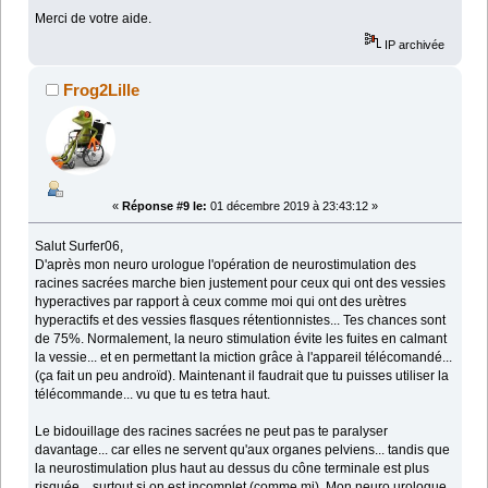
Merci de votre aide.
IP archivée
Frog2Lille
«
Réponse #9 le:
01 décembre 2019 à 23:43:12 »
Salut Surfer06,
D'après mon neuro urologue l'opération de neurostimulation des
racines sacrées marche bien justement pour ceux qui ont des vessies
hyperactives par rapport à ceux comme moi qui ont des urètres
hyperactifs et des vessies flasques rétentionnistes... Tes chances sont
de 75%. Normalement, la neuro stimulation évite les fuites en calmant
la vessie... et en permettant la miction grâce à l'appareil télécomandé...
(ça fait un peu androïd). Maintenant il faudrait que tu puisses utiliser la
télécommande... vu que tu es tetra haut.
Le bidouillage des racines sacrées ne peut pas te paralyser
davantage... car elles ne servent qu'aux organes pelviens... tandis que
la neurostimulation plus haut au dessus du cône terminale est plus
risquée... surtout si on est incomplet (comme mi). Mon neuro urologue