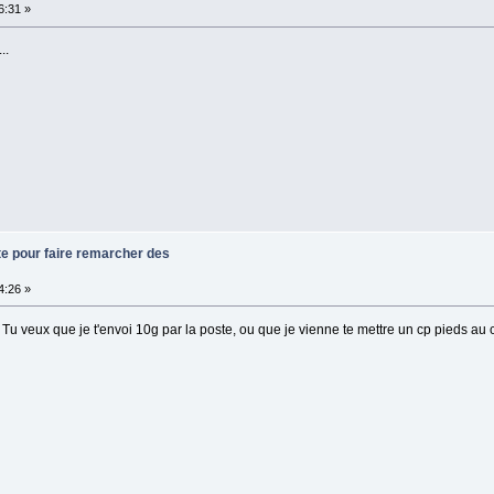
6:31 »
..
te pour faire remarcher des
4:26 »
 Tu veux que je t'envoi 10g par la poste, ou que je vienne te mettre un cp pieds au 