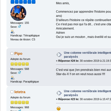
Mes amis,
Commencez par apprendre l'histoire pour c
ans)
D'ailleurs l'histoire ce répète continuelle
Messages: 155
Ce n'est pas moi qui l'a dit... c'est une ci
Sexe:
Amicalement.
Adrien
Handicap: Tétraplégique
Oui je suis un mouton , mais éveillé et
Niveau de lésion: C5
Une colonne vertébrale intelligen
Pipo
paralysés
Adepte du forum
«
Réponse #24 le:
30 octobre 2019 à 21:19:
Messages: 568
C'est vrai que j'en prendrais bien moi au
Sexe:
Star-du-X !! on en veut nous aussi !!!!
Handicap: Paraplégique
Une colonne vertébrale intelligen
letetra
paralysés
Adepte du forum
«
Réponse #23 le:
30 octobre 2019 à 15:47:
Messages: 968