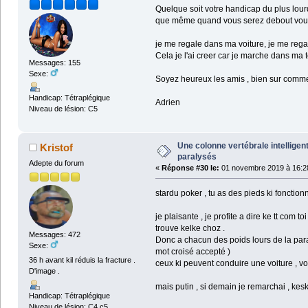
Quelque soit votre handicap du plus lour
que même quand vous serez debout vous
je me regale dans ma voiture, je me rega
Cela je l'ai creer car je marche dans ma t
Messages: 155
Sexe:
Soyez heureux les amis , bien sur comme 
Handicap: Tétraplégique
Adrien
Niveau de lésion: C5
Une colonne vertébrale intelligen
Kristof
paralysés
Adepte du forum
«
Réponse #30 le:
01 novembre 2019 à 16:2
stardu poker , tu as des pieds ki fonctionn
je plaisante , je profite a dire ke tt com
trouve kelke choz .
Messages: 472
Donc a chacun des poids lours de la paraly
Sexe:
mot croisé accepté )
36 h avant kil réduis la fracture .
ceux ki peuvent conduire une voiture , vou
D'image .
mais putin , si demain je remarchai , kesk je
Handicap: Tétraplégique
Niveau de lésion: C4 c5