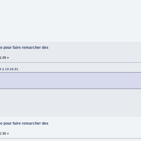
te pour faire remarcher des
1:49 »
9 à 13:16:31
te pour faire remarcher des
5:36 »