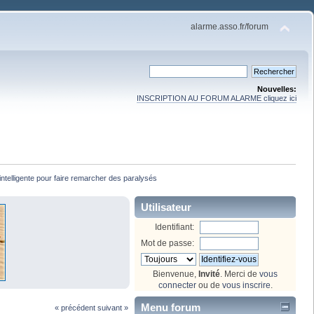
alarme.asso.fr/forum
Nouvelles:
INSCRIPTION AU FORUM ALARME cliquez ici
ntelligente pour faire remarcher des paralysés 
Utilisateur
Identifiant:
Mot de passe:
Bienvenue,
Invité
. Merci de
vous
connecter
ou de
vous inscrire
.
Menu forum
« précédent
suivant »