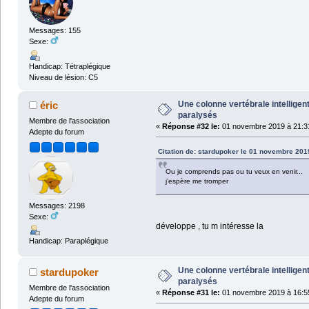
Messages: 155
Sexe:
Handicap: Tétraplégique
Niveau de lésion: C5
Une colonne vertébrale intelligen
éric
paralysés
Membre de l'association
«
Réponse #32 le:
01 novembre 2019 à 21:3
Adepte du forum
Citation de: stardupoker le 01 novembre 201
Ou je comprends pas ou tu veux en venir...
j’espère me tromper
Messages: 2198
Sexe:
développe , tu m intéresse la
Handicap: Paraplégique
Une colonne vertébrale intelligen
stardupoker
paralysés
Membre de l'association
«
Réponse #31 le:
01 novembre 2019 à 16:5
Adepte du forum