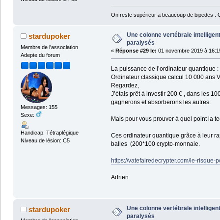
On reste supérieur a beaucoup de bipedes . Ga
Une colonne vertébrale intelligen
stardupoker
paralysés
Membre de l'association
«
Réponse #29 le:
01 novembre 2019 à 16:1
Adepte du forum
La puissance de l’ordinateur quantique :
Ordinateur classique calcul 10 000 ans 
Regardez,
J’étais prêt à investir 200 € , dans les 
gagnerons et absorberons les autres.
Messages: 155
Sexe:
Mais pour vous prouver à quel point la te
Handicap: Tétraplégique
Ces ordinateur quantique grâce à leur rap
Niveau de lésion: C5
balles (200*100 crypto-monnaie.
https://vatefairedecrypter.com/le-risque-
Adrien
Une colonne vertébrale intelligen
stardupoker
paralysés