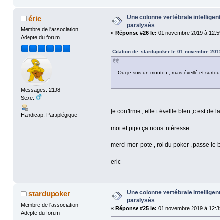
Une colonne vertébrale intelligen
éric
paralysés
Membre de l'association
«
Réponse #26 le:
01 novembre 2019 à 12:5
Adepte du forum
Citation de: stardupoker le 01 novembre 201
Oui je suis un mouton , mais éveillé et sur
Messages: 2198
Sexe:
je confirme , elle t éveille bien ,c est de
Handicap: Paraplégique
moi et pipo ça nous intéresse
merci mon pote , roi du poker , passe le 
eric
Une colonne vertébrale intelligen
stardupoker
paralysés
Membre de l'association
«
Réponse #25 le:
01 novembre 2019 à 12:3
Adepte du forum