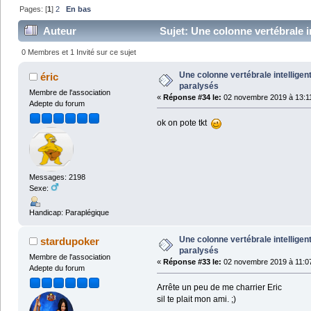
Pages: [
1
]
2
En bas
Auteur
Sujet: Une colonne vertébrale i
0 Membres et 1 Invité sur ce sujet
Une colonne vertébrale intelligen
éric
paralysés
Membre de l'association
«
Réponse #34 le:
02 novembre 2019 à 13:11
Adepte du forum
ok on pote tkt
Messages: 2198
Sexe:
Handicap: Paraplégique
Une colonne vertébrale intelligen
stardupoker
paralysés
Membre de l'association
«
Réponse #33 le:
02 novembre 2019 à 11:07
Adepte du forum
Arrête un peu de me charrier Eric
sil te plait mon ami. ;)