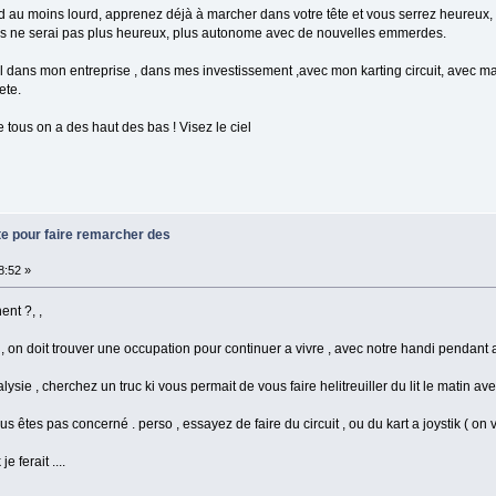
d au moins lourd, apprenez déjà à marcher dans votre tête et vous serrez heureux,
 ne serai pas plus heureux, plus autonome avec de nouvelles emmerdes.
l dans mon entreprise , dans mes investissement ,avec mon karting circuit, avec m
ete.
tous on a des haut des bas ! Visez le ciel
te pour faire remarcher des
8:52 »
ent ?, ,
 toi , on doit trouver une occupation pour continuer a vivre , avec notre handi pendant
sie , cherchez un truc ki vous permait de vous faire helitreuiller du lit le matin avec
s êtes pas concerné . perso , essayez de faire du circuit , ou du kart a joystik ( on v
 ferait ....