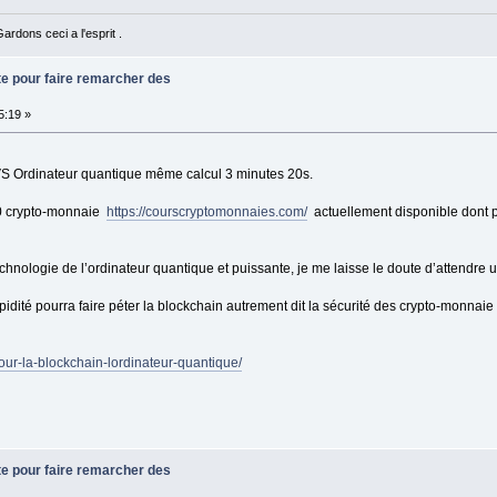
rdons ceci a l'esprit .
te pour faire remarcher des
5:19 »
VS Ordinateur quantique même calcul 3 minutes 20s.
100 crypto-monnaie
https://courscryptomonnaies.com/
actuellement disponible dont p
chnologie de l’ordinateur quantique et puissante, je me laisse le doute d’attendre
idité pourra faire péter la blockchain autrement dit la sécurité des crypto-monnaie 
pour-la-blockchain-lordinateur-quantique/
te pour faire remarcher des