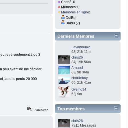
Caché: 0
Membres: 0
Membres en ligne
:
DotBot
Baidu (7)
Derniers Membres
Lavandula2
93j 21h 11m
eut-être seulement 2 ou 3
chris26
84j 19h 56m
Arnaud
 un peu avant de me décider.
83j 9h 36m
charlieboy
et j’aurais perdu 20 000
66j 21h 41m
Gyzmo34
63j 9m
Top membres
IP archivée
chris26
7311 Messages