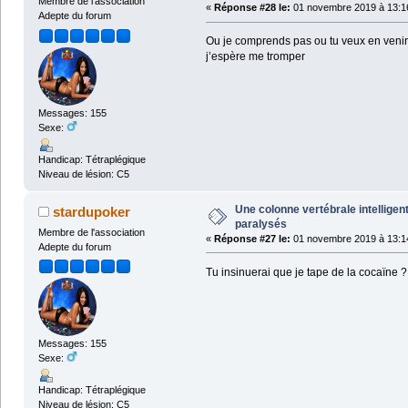
Membre de l'association
«
Réponse #28 le:
01 novembre 2019 à 13:1
Adepte du forum
Ou je comprends pas ou tu veux en venir.
j’espère me tromper
Messages: 155
Sexe:
Handicap: Tétraplégique
Niveau de lésion: C5
Une colonne vertébrale intelligen
stardupoker
paralysés
Membre de l'association
«
Réponse #27 le:
01 novembre 2019 à 13:1
Adepte du forum
Tu insinuerai que je tape de la cocaïne ?
Messages: 155
Sexe:
Handicap: Tétraplégique
Niveau de lésion: C5