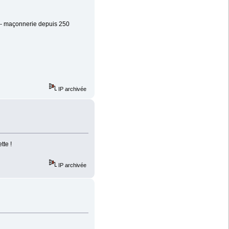
anc- maçonnerie depuis 250
IP archivée
tte !
IP archivée