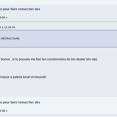
te pour faire remarcher des
9:04 »
9 à 12:39:38
tout RÉFRACTAIRE.
 la bonne , si tu pouvais me filer les coordonnées de ton dealer (en mp)
bonjour a patrick bruel et moundir
te pour faire remarcher des
9:38 »