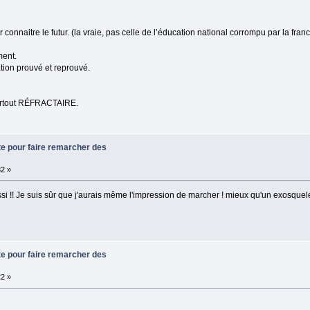
onnaitre le futur. (la vraie, pas celle de l’éducation national corrompu par la fr
ment.
tation prouvé et reprouvé.
 surtout RÉFRACTAIRE.
te pour faire remarcher des
32 »
ssi !! Je suis sûr que j'aurais même l'impression de marcher ! mieux qu'un exosquele
te pour faire remarcher des
22 »