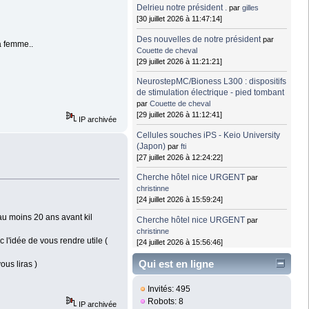
Delrieu notre président .
par
gilles
[30 juillet 2026 à 11:47:14]
Des nouvelles de notre président
par
a femme..
Couette de cheval
[29 juillet 2026 à 11:21:21]
NeurostepMC/Bioness L300 : dispositifs
de stimulation électrique - pied tombant
par
Couette de cheval
[29 juillet 2026 à 11:12:41]
IP archivée
Cellules souches iPS - Keio University
(Japon)
par
fti
[27 juillet 2026 à 12:24:22]
Cherche hôtel nice URGENT
par
christinne
[24 juillet 2026 à 15:59:24]
 au moins 20 ans avant kil
Cherche hôtel nice URGENT
par
christinne
 l'idée de vous rendre utile (
[24 juillet 2026 à 15:56:46]
Qui est en ligne
ous liras )
Invités: 495
Robots: 8
IP archivée