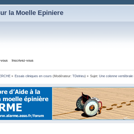
ur la Moelle Epiniere
z-vous
Inscrivez-vous
HERCHE
»
Essais cliniques en cours
(Modérateur:
TDelrieu
) »
Sujet:
Une colonne vertébrale i