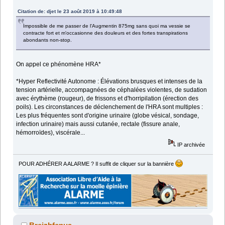
Citation de: djet le 23 août 2019 à 10:49:48
Impossible de me passer de l'Augmentin 875mg sans quoi ma vessie se
contracte fort et m'occasionne des douleurs et des fortes transpirations
abondants non-stop.
On appel ce phénomène HRA*
*Hyper Reflectivité Autonome : Élévations brusques et intenses de la
tension artérielle, accompagnées de céphalées violentes, de sudation
avec érythème (rougeur), de frissons et d'horripilation (érection des
poils). Les circonstances de déclenchement de l'HRA sont multiples :
Les plus fréquentes sont d'origine urinaire (globe vésical, sondage,
infection urinaire) mais aussi cutanée, rectale (fissure anale,
hémorroïdes), viscérale...
IP archivée
POUR ADHÉRER A ALARME ? Il suffit de cliquer sur la bannière