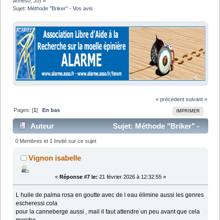
anneso
,
Jo
) »
Sujet:
Méthode "Briker" - Vos avis 
« précédent
suivant »
Pages: [
1
]
En bas
IMPRIMER
Auteur
Sujet: Méthode "Briker" -
Vos avis (Lu 29812 fois)
0 Membres et 1 Invité sur ce sujet
Vignon isabelle
«
Réponse #7 le:
21 février 2026 à 12:32:55 »
L huile de palma rosa en goutte avec de l eau élimine aussi les genres
escheressi cola
pour la canneberge aussi , mail il faut attendre un peu avant que cela