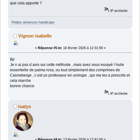
que cela apporte ?
IP archivée
Petites annonces handicape
Vignon isabelle
«
Réponse #5 le:
16 février 2026 à 12:31:58 »
Bjr
Je n ai pas d avis sur cette méthode , mais avez vous essayé l huile
essentielle de palma rosa, ou tout simplement des comprimes de
Canneberge , c est un professeur en urologie , qui me les a prescrits et
cela marche
bonne chance
IP archivée
isatys
«
Réponse #4 le:
13 février 2026 à 17:41:00 »