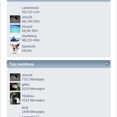
Lavandula2
93j 21h 11m
chris26
84j 19h 56m
Arnaud
83j 9h 36m
charlieboy
66j 21h 40m
Gyzmo34
63j 9m
Top membres
chris26
7311 Messages
gilles
5210 Messages
TDelrieu
4142 Messages
farid
1408 Messages
Lavandula2