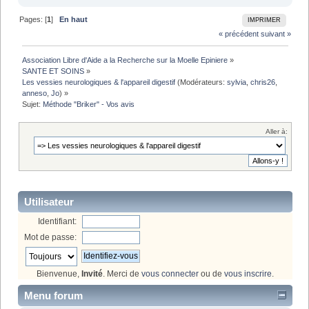
Pages: [
1
]
En haut
IMPRIMER
« précédent
suivant »
Association Libre d'Aide a la Recherche sur la Moelle Epiniere
»
SANTE ET SOINS
»
Les vessies neurologiques & l'appareil digestif
(Modérateurs:
sylvia
,
chris26
,
anneso
,
Jo
) »
Sujet:
Méthode "Briker" - Vos avis 
Aller à:
Utilisateur
Identifiant:
Mot de passe:
Bienvenue,
Invité
. Merci de
vous connecter
ou de
vous inscrire
.
Menu forum