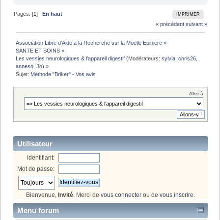
Pages: [
1
]
En haut
IMPRIMER
« précédent
suivant »
Association Libre d'Aide a la Recherche sur la Moelle Epiniere
»
SANTE ET SOINS
»
Les vessies neurologiques & l'appareil digestif
(Modérateurs:
sylvia
,
chris26
,
anneso
,
Jo
) »
Sujet:
Méthode "Briker" - Vos avis 
Aller à:
Utilisateur
Identifiant:
Mot de passe:
Bienvenue,
Invité
. Merci de
vous connecter
ou de
vous inscrire
.
Menu forum