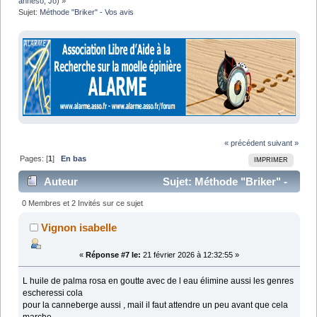
anneso
,
Jo
) »
Sujet:
Méthode "Briker" - Vos avis 
« précédent
suivant »
Pages: [
1
]
En bas
IMPRIMER
Auteur
Sujet: Méthode "Briker" -
Vos avis (Lu 29813 fois)
0 Membres et 2 Invités sur ce sujet
Vignon isabelle
«
Réponse #7 le:
21 février 2026 à 12:32:55 »
L huile de palma rosa en goutte avec de l eau élimine aussi les genres
escheressi cola
pour la canneberge aussi , mail il faut attendre un peu avant que cela