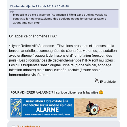
Citation de: djet le 23 août 2019 à 10:49:48
Impossible de me passer de l'Augmentin 875mg sans quoi ma vessie se
contracte fort et m'occasionne des douleurs et des fortes transpirations
abondants non-stop.
On appel ce phénomène HRA*
*Hyper Reflectivité Autonome : Élévations brusques et intenses de la
tension artérielle, accompagnées de céphalées violentes, de sudation
avec érythème (rougeur), de frissons et d'horripilation (érection des
poils). Les circonstances de déclenchement de l'HRA sont multiples :
Les plus fréquentes sont d'origine urinaire (globe vésical, sondage,
infection urinaire) mais aussi cutanée, rectale (fissure anale,
hémorroïdes), viscérale...
IP archivée
POUR ADHÉRER A ALARME ? Il suffit de cliquer sur la bannière