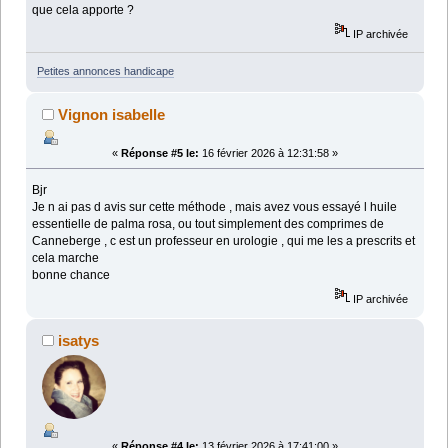
que cela apporte ?
IP archivée
Petites annonces handicape
Vignon isabelle
«
Réponse #5 le:
16 février 2026 à 12:31:58 »
Bjr
Je n ai pas d avis sur cette méthode , mais avez vous essayé l huile
essentielle de palma rosa, ou tout simplement des comprimes de
Canneberge , c est un professeur en urologie , qui me les a prescrits et
cela marche
bonne chance
IP archivée
isatys
«
Réponse #4 le:
13 février 2026 à 17:41:00 »