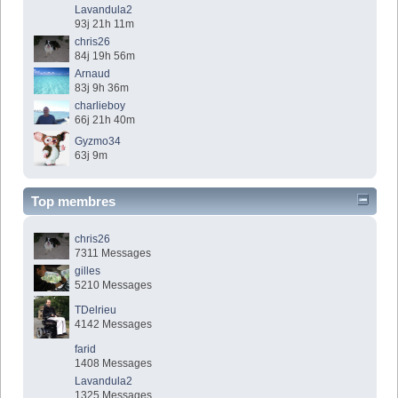
Lavandula2
93j 21h 11m
chris26
84j 19h 56m
Arnaud
83j 9h 36m
charlieboy
66j 21h 40m
Gyzmo34
63j 9m
Top membres
chris26
7311 Messages
gilles
5210 Messages
TDelrieu
4142 Messages
farid
1408 Messages
Lavandula2
1325 Messages