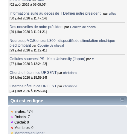
[02 août 2026 à 08:09:06]
Informations suite au décès de T Delrieu notre président .
par
gilles
[30 juillet 2026 à 11:47:14]
Des nouvelles de notre président
par
Couette de cheval
[29 juillet 2026 à 11:21:21]
NeurostepMC/Bioness L300 : dispositifs de stimulation électrique -
pied tombant
par
Couette de cheval
[29 juillet 2026 à 11:12:41]
Cellules souches iPS - Keio University (Japon)
par
fti
[27 juillet 2026 à 12:24:22]
Cherche hôtel nice URGENT
par
christinne
[24 juillet 2026 à 15:59:24]
Cherche hôtel nice URGENT
par
christinne
[24 juillet 2026 à 15:56:46]
Qui est en ligne
Invités: 474
Robots: 7
Caché: 0
Membres: 0
Membres en ligne
: