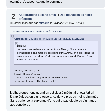
étonnée, c'est pour ça que je demande
2
Associations et liens amis !
/
Des nouvelles de notre
président
« Dernier message par
misterjp
le
03 août 2026 à 07:45:53
»
Citation de: Isa le 02 août 2026 à 17:42:25
Citation de: Couette de cheval le 29 juillet 2026 à 11:21:21
Bonjour,
Je prends connaissance du décès de Thierry. Nous ne nous
connaissions pas mais lire ces posts sur ALArME m'a aidé dans les
suites de mon accident. J'adresse toutes mes condoléances à sa
famille et ses amis
Ah bon, c'est fou ça !!
Il avait 60 ans, c'est ça ?..
C'est quand même fort jeune et c'est bien triste
De quoi est-il parti ? Quelqu'un sait ?
Malheureusement, quand on est blessé médullaire, et a fortiori
tétraplégique, on a une espérance de vie plus ou moins diminuée.
Sans parler de la survenue d’une autre pathologie ou d’un autre
accident de vie…