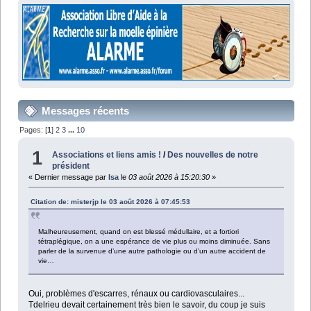
Messages récents
Pages: [
1
]
2
3
...
10
1
Associations et liens amis !
/
Des nouvelles de notre
président
« Dernier message par
Isa
le
03 août 2026 à 15:20:30
»
Citation de: misterjp le 03 août 2026 à 07:45:53
Malheureusement, quand on est blessé médullaire, et a fortiori
tétraplégique, on a une espérance de vie plus ou moins diminuée. Sans
parler de la survenue d’une autre pathologie ou d’un autre accident de
vie…
Oui, problèmes d'escarres, rénaux ou cardiovasculaires...
Tdelrieu devait certainement très bien le savoir, du coup je suis