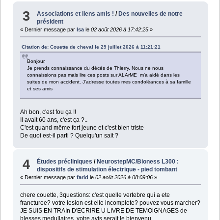
3
Associations et liens amis !
/
Des nouvelles de notre
président
« Dernier message par
Isa
le
02 août 2026 à 17:42:25
»
Citation de: Couette de cheval le 29 juillet 2026 à 11:21:21
Bonjour,
Je prends connaissance du décès de Thierry. Nous ne nous
connaissions pas mais lire ces posts sur ALArME m'a aidé dans les
suites de mon accident. J'adresse toutes mes condoléances à sa famille
et ses amis
Ah bon, c'est fou ça !!
Il avait 60 ans, c'est ça ?..
C'est quand même fort jeune et c'est bien triste
De quoi est-il parti ? Quelqu'un sait ?
4
Études précliniques
/
NeurostepMC/Bioness L300 :
dispositifs de stimulation électrique - pied tombant
« Dernier message par
farid
le
02 août 2026 à 08:09:06
»
chere couette, 3questions: c'est quelle vertebre qui a ete
francturee? votre lesion est elle incomplete? pouvez vous marcher?
JE SUIS EN TRAIn D'ECRIRE U LIVRE DE TEMOiGNAGES de
blesses medullaires,,votre avis serait le bienvenu