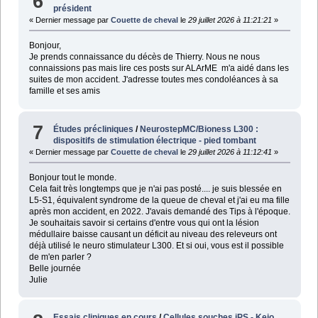
6
président
« Dernier message par
Couette de cheval
le
29 juillet 2026 à 11:21:21
»
Bonjour,
Je prends connaissance du décès de Thierry. Nous ne nous
connaissions pas mais lire ces posts sur ALArME m'a aidé dans les
suites de mon accident. J'adresse toutes mes condoléances à sa
famille et ses amis
7
Études précliniques
/
NeurostepMC/Bioness L300 :
dispositifs de stimulation électrique - pied tombant
« Dernier message par
Couette de cheval
le
29 juillet 2026 à 11:12:41
»
Bonjour tout le monde.
Cela fait très longtemps que je n'ai pas posté.... je suis blessée en
L5-S1, équivalent syndrome de la queue de cheval et j'ai eu ma fille
après mon accident, en 2022. J'avais demandé des Tips à l'époque.
Je souhaitais savoir si certains d'entre vous qui ont la lésion
médullaire baisse causant un déficit au niveau des releveurs ont
déjà utilisé le neuro stimulateur L300. Et si oui, vous est il possible
de m'en parler ?
Belle journée
Julie
Essais cliniques en cours
/
Cellules souches iPS - Keio