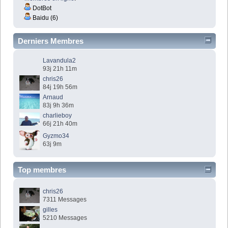
DotBot
Baidu (6)
Derniers Membres
Lavandula2
93j 21h 11m
chris26
84j 19h 56m
Arnaud
83j 9h 36m
charlieboy
66j 21h 40m
Gyzmo34
63j 9m
Top membres
chris26
7311 Messages
gilles
5210 Messages