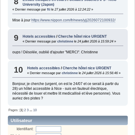
8
University (Japon)
« Dernier message par
fti
le
27 juillet 2026 à 12:24:22
»
Mise à jour
https://www.nippon.com/fr/news/yjj2026072100932/
9
Hotels accessibles
/
Cherche hôtel nice URGENT
« Dernier message par
christinne
le
24 juillet 2026 à 15:59:24
»
oups ! Désolée, oublié d'ajouter "MERCI". Christinne
10
Hotels accessibles
/
Cherche hôtel nice URGENT
« Dernier message par
christinne
le
24 juillet 2026 à 15:56:46
»
Bonjour, je cherche (urgent, on est le 24/07 et ce serait à partir du
28) un hôtel accessible à Nice - suis en fauteuil électrique,
nécessité de louer et mettre lit medicallisé et lève personne). Vous
auriez des pistes ?
Pages: [
1
]
2
3
...
10
Utilisateur
Identifiant: