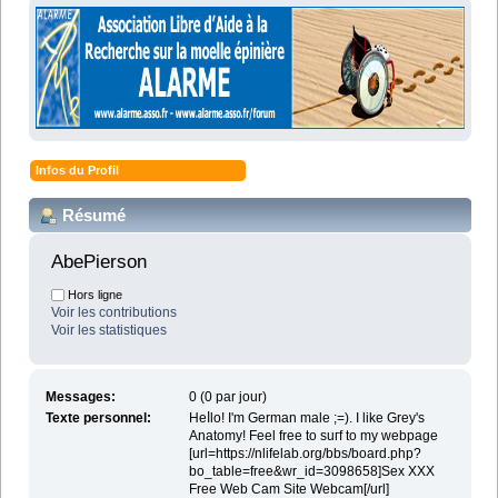
Infos du Profil
Résumé
AbePierson 
Hors ligne
Voir les contributions
Voir les statistiques
Messages:
0 (0 par jour)
Texte personnel:
Heⅼlo! I'm German male ;=). I like Grey's
Anatomy! Feel free to suгf to my webpage
[url=https://nlifelab.org/bbs/board.php?
bo_table=free&wr_id=3098658]Sеx XXX
Free Web Cam Site Webcam[/url]