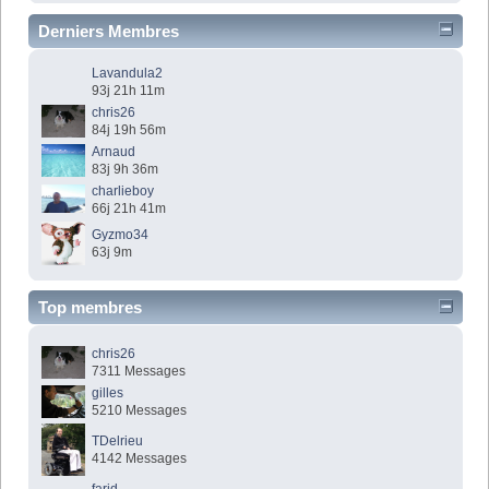
Derniers Membres
Lavandula2
93j 21h 11m
chris26
84j 19h 56m
Arnaud
83j 9h 36m
charlieboy
66j 21h 41m
Gyzmo34
63j 9m
Top membres
chris26
7311 Messages
gilles
5210 Messages
TDelrieu
4142 Messages