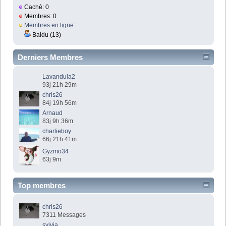
Caché: 0
Membres: 0
Membres en ligne
:
Baidu (13)
Derniers Membres
Lavandula2
93j 21h 29m
chris26
84j 19h 56m
Arnaud
83j 9h 36m
charlieboy
66j 21h 41m
Gyzmo34
63j 9m
Top membres
chris26
7311 Messages
sylvia