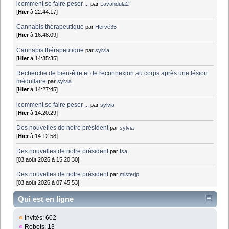
lcomment se faire peser ...
par
Lavandula2
[
Hier
à 22:44:17]
Cannabis thérapeutique
par
Hervé35
[
Hier
à 16:48:09]
Cannabis thérapeutique
par
sylvia
[
Hier
à 14:35:35]
Recherche de bien-être et de reconnexion au corps après une lésion
médullaire
par
sylvia
[
Hier
à 14:27:45]
lcomment se faire peser ...
par
sylvia
[
Hier
à 14:20:29]
Des nouvelles de notre président
par
sylvia
[
Hier
à 14:12:58]
Des nouvelles de notre président
par
Isa
[03 août 2026 à 15:20:30]
Des nouvelles de notre président
par
misterjp
[03 août 2026 à 07:45:53]
Qui est en ligne
Invités: 602
Robots: 13