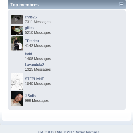
Top membres
chris26
7311 Messages
gilles
5210 Messages
TDelrieu
4142 Messages
farid
1408 Messages
Lavandula2
1325 Messages
STEPHANE
1040 Messages
J.Solis
999 Messages
SMF 2.0.19
|
SMF © 2017
,
Simple Machines