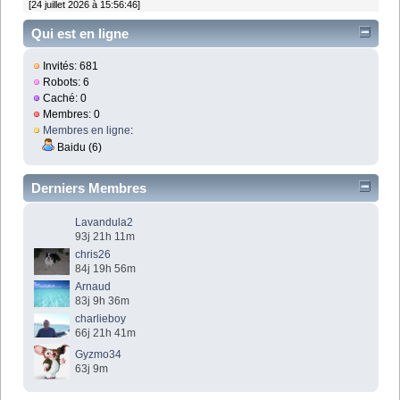
[24 juillet 2026 à 15:56:46]
Qui est en ligne
Invités: 681
Robots: 6
Caché: 0
Membres: 0
Membres en ligne
:
Baidu (6)
Derniers Membres
Lavandula2
93j 21h 11m
chris26
84j 19h 56m
Arnaud
83j 9h 36m
charlieboy
66j 21h 41m
Gyzmo34
63j 9m