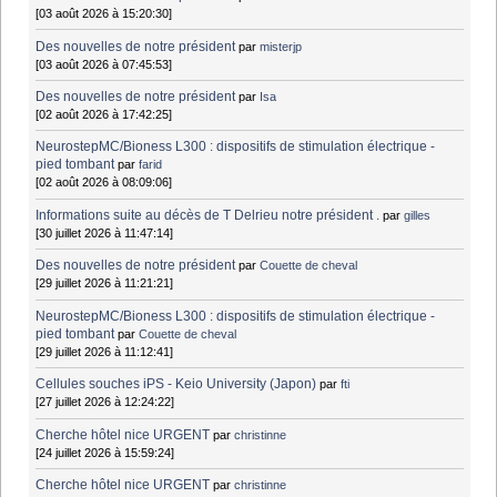
[03 août 2026 à 15:20:30]
Des nouvelles de notre président
par
misterjp
[03 août 2026 à 07:45:53]
Des nouvelles de notre président
par
Isa
[02 août 2026 à 17:42:25]
NeurostepMC/Bioness L300 : dispositifs de stimulation électrique -
pied tombant
par
farid
[02 août 2026 à 08:09:06]
Informations suite au décès de T Delrieu notre président .
par
gilles
[30 juillet 2026 à 11:47:14]
Des nouvelles de notre président
par
Couette de cheval
[29 juillet 2026 à 11:21:21]
NeurostepMC/Bioness L300 : dispositifs de stimulation électrique -
pied tombant
par
Couette de cheval
[29 juillet 2026 à 11:12:41]
Cellules souches iPS - Keio University (Japon)
par
fti
[27 juillet 2026 à 12:24:22]
Cherche hôtel nice URGENT
par
christinne
[24 juillet 2026 à 15:59:24]
Cherche hôtel nice URGENT
par
christinne