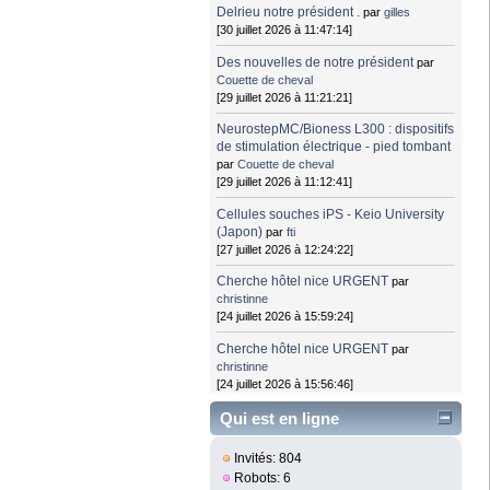
Delrieu notre président .
par
gilles
[30 juillet 2026 à 11:47:14]
Des nouvelles de notre président
par
Couette de cheval
[29 juillet 2026 à 11:21:21]
NeurostepMC/Bioness L300 : dispositifs
de stimulation électrique - pied tombant
par
Couette de cheval
[29 juillet 2026 à 11:12:41]
Cellules souches iPS - Keio University
(Japon)
par
fti
[27 juillet 2026 à 12:24:22]
Cherche hôtel nice URGENT
par
christinne
[24 juillet 2026 à 15:59:24]
Cherche hôtel nice URGENT
par
christinne
[24 juillet 2026 à 15:56:46]
Qui est en ligne
Invités: 804
Robots: 6