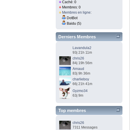
Caché: 0
Membres: 0
Membres en ligne
:
DotBot
Baidu (5)
Derniers Membres
Lavandula2
93j 21h 11m
chris26
84j 19h 56m
Arnaud
83j 9h 36m
charlieboy
66j 21h 41m
Gyzmo34
63j 9m
Top membres
chris26
7311 Messages