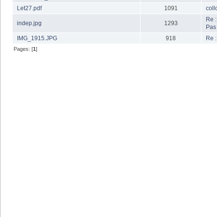
Let27.pdf
1091
coll
Re :
indep.jpg
1293
Pas
IMG_1915.JPG
918
Re :
Pages: [
1
]