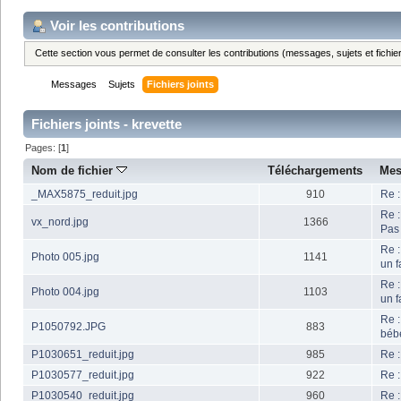
Voir les contributions
Cette section vous permet de consulter les contributions (messages, sujets et fichier
Messages
Sujets
Fichiers joints
Fichiers joints - krevette
Pages: [
1
]
Nom de fichier
Téléchargements
Mes
_MAX5875_reduit.jpg
910
Re :
Re :
vx_nord.jpg
1366
Pas
Re :
Photo 005.jpg
1141
un f
Re :
Photo 004.jpg
1103
un f
Re :
P1050792.JPG
883
béb
P1030651_reduit.jpg
985
Re :
P1030577_reduit.jpg
922
Re :
P1030540_reduit.jpg
960
Re :