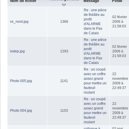
Nom de fichier
Message
Posté
Re : une pièce
de théâtre au
02 février
profit
vx_nord.jpg
1366
2006 à
d'ALARME
21:58:03
dans le Pas
de Calais
Re : une pièce
de théâtre au
02 février
profit
indep.jpg
1293
2006 à
d'ALARME
21:58:03
dans le Pas
de Calais
Re : un coupé
avec un coffre
22
assez grand
novembre
Photo 005.jpg
1141
pour mettre un
2009 à
fauteuil
22:49:37
roulant
Re : un coupé
avec un coffre
22
assez grand
novembre
Photo 004.jpg
1103
pour mettre un
2009 à
fauteuil
22:49:37
roulant
colloque à
02 mai