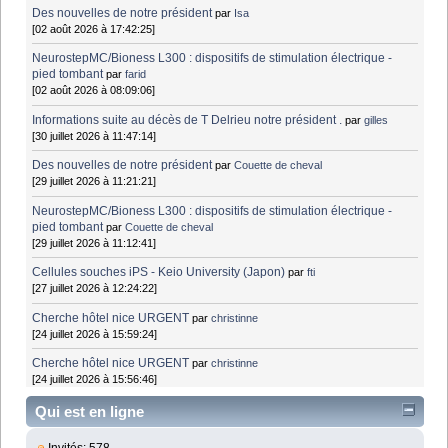
Des nouvelles de notre président
par
Isa
[02 août 2026 à 17:42:25]
NeurostepMC/Bioness L300 : dispositifs de stimulation électrique -
pied tombant
par
farid
[02 août 2026 à 08:09:06]
Informations suite au décès de T Delrieu notre président .
par
gilles
[30 juillet 2026 à 11:47:14]
Des nouvelles de notre président
par
Couette de cheval
[29 juillet 2026 à 11:21:21]
NeurostepMC/Bioness L300 : dispositifs de stimulation électrique -
pied tombant
par
Couette de cheval
[29 juillet 2026 à 11:12:41]
Cellules souches iPS - Keio University (Japon)
par
fti
[27 juillet 2026 à 12:24:22]
Cherche hôtel nice URGENT
par
christinne
[24 juillet 2026 à 15:59:24]
Cherche hôtel nice URGENT
par
christinne
[24 juillet 2026 à 15:56:46]
Qui est en ligne
Invités: 578