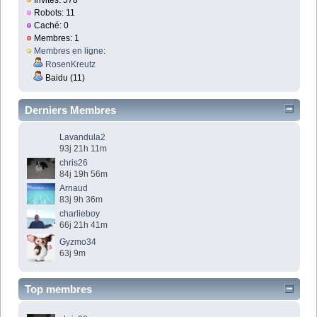
Robots: 11
Caché: 0
Membres: 1
Membres en ligne
:
RosenKreutz
Baidu (11)
Derniers Membres
Lavandula2
93j 21h 11m
chris26
84j 19h 56m
Arnaud
83j 9h 36m
charlieboy
66j 21h 41m
Gyzmo34
63j 9m
Top membres