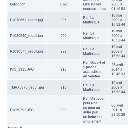
Let27.pdf
1091
Lille sur les
2005 à
neurosciences
01:18:53
10 mai
Re : La
P1030651_reduit.jpg
985
2009 à
Martinique
16:52:44
10 mai
Re : La
P1030540_reduit.jpg
960
2009 à
Martinique
16:52:44
10 mai
Re : La
P1030577_reduit.jpg
922
2009 à
Martinique
16:52:44
Re : Gîtes 4 et
25 avril
5 places
IMG_1915.JPG
918
2014 à
accessibles
19:48:33
en Vendée
10 mai
Re : La
_MAX5875_reduit.jpg
910
2009 à
Martinique
16:52:44
Re : Un bébé
pour Noël ...
06 avril
ou pour un
P1050792.JPG
883
2011 à
autre jour ...
23:10:29
un bébé tout
simplement
Pages: [
1
]