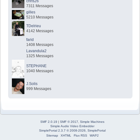
chris26
7311 Messages
gilles
5210 Messages
TDelrieu
4142 Messages
farid
1408 Messages
Lavandula2
1325 Messages
STEPHANE
1040 Messages
J.Solis
999 Messages
SMF 2.0.19
|
SMF © 2017
,
Simple Machines
Simple Audio Video Embedder
SimplePortal 2.3.7 © 2008-2026, SimplePortal
Sitemap
XHTML
Flux RSS
WAP2