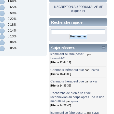
1,69%
INSCRIPTION AU FORUM ALARME
0,65%
cliquez ici
0,59%
0,22%
Recherche rapide
0,18%
0,14%
0,13%
0,06%
Sujet récents
0,05%
lcomment se faire peser ...
par
Lavandula2
[
Hier
à 22:44:17]
Cannabis thérapeutique
par
Hervé35
[
Hier
à 16:48:09]
Cannabis thérapeutique
par
sylvia
[
Hier
à 14:35:35]
Recherche de bien-être et de
reconnexion au corps après une lésion
médullaire
par
sylvia
[
Hier
à 14:27:45]
lcomment se faire peser ...
par
sylvia