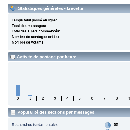
Statistiques générales - krevette
Temps total passé en ligne:
Total des messages:
Total des sujets commencés:
Nombre de sondages créés:
Nombre de votants:
Activité de postage par heure
0
1
2
3
4
5
6
7
8
Popularité des sections par messages
Recherches fondamentales
55