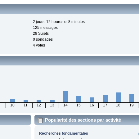
2 jours, 12 heures et 8 minutes.
125 messages
28 Sujets
0 sondages
4 votes
9
10
11
12
13
14
15
16
17
18
19
Popularité des sections par activité
Recherches fondamentales