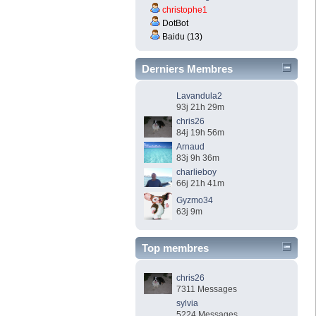
christophe1
DotBot
Baidu (13)
Derniers Membres
Lavandula2
93j 21h 29m
chris26
84j 19h 56m
Arnaud
83j 9h 36m
charlieboy
66j 21h 41m
Gyzmo34
63j 9m
Top membres
chris26
7311 Messages
sylvia
5224 Messages