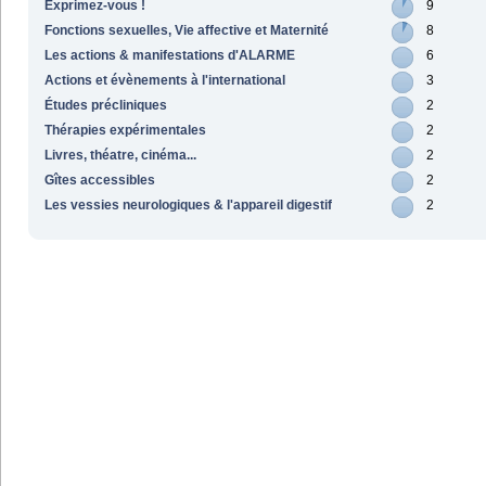
Exprimez-vous !
9
Fonctions sexuelles, Vie affective et Maternité
8
Les actions & manifestations d'ALARME
6
Actions et évènements à l'international
3
Études précliniques
2
Thérapies expérimentales
2
Livres, théatre, cinéma...
2
Gîtes accessibles
2
Les vessies neurologiques & l'appareil digestif
2