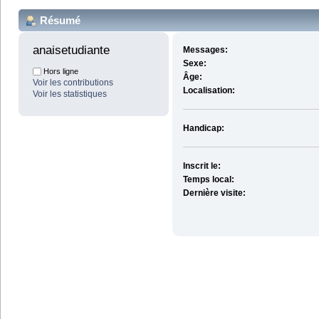
Résumé
anaisetudiante 
Messages:
Sexe:
Hors ligne
Âge:
Voir les contributions
Localisation:
Voir les statistiques
Handicap:
Inscrit le:
Temps local:
Dernière visite: