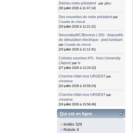
Delrieu notre président .
par
gilles
[30 juillet 2026 à 11:47:14]
Des nouvelles de notre président
par
Couette de cheval
[29 juillet 2026 à 11:21:21]
NeurostepMC/Bioness L300 : dispositifs
de stimulation électrique - pied tombant
par
Couette de cheval
[29 juillet 2026 à 11:12:41]
Cellules souches iPS - Keio University
(Japon)
par
fti
[27 juillet 2026 à 12:24:22]
Cherche hôtel nice URGENT
par
christinne
[24 juillet 2026 à 15:59:24]
Cherche hôtel nice URGENT
par
christinne
[24 juillet 2026 à 15:56:46]
Qui est en ligne
Invités: 529
Robots: 6