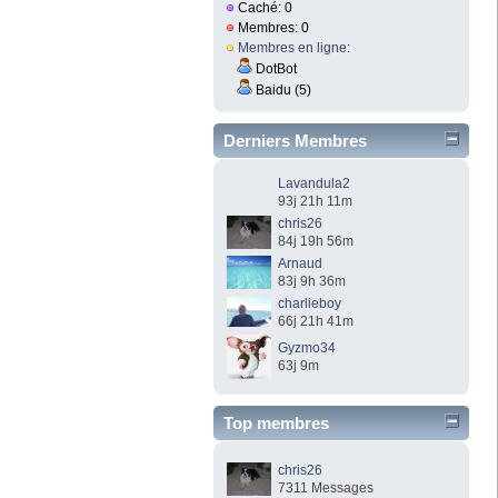
Caché: 0
Membres: 0
Membres en ligne
:
DotBot
Baidu (5)
Derniers Membres
Lavandula2
93j 21h 11m
chris26
84j 19h 56m
Arnaud
83j 9h 36m
charlieboy
66j 21h 41m
Gyzmo34
63j 9m
Top membres
chris26
7311 Messages