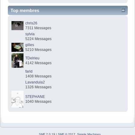
Top membres
chris26
7311 Messages
sylvia
5224 Messages
gilles
5210 Messages
TDelrieu
4142 Messages
farid
1408 Messages
Lavandula2
1326 Messages
STEPHANE
1040 Messages
SMF 2.0.19
|
SMF © 2017
,
Simple Machines