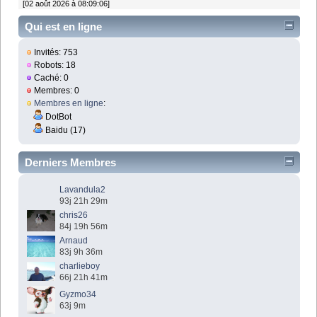
[02 août 2026 à 08:09:06]
Qui est en ligne
Invités: 753
Robots: 18
Caché: 0
Membres: 0
Membres en ligne
:
DotBot
Baidu (17)
Derniers Membres
Lavandula2
93j 21h 29m
chris26
84j 19h 56m
Arnaud
83j 9h 36m
charlieboy
66j 21h 41m
Gyzmo34
63j 9m