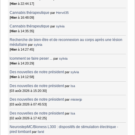
[
Hier
à 22:44:17]
Cannabis thérapeutique
par
Hervé35
[
Hier
à 16:48:09]
Cannabis thérapeutique
par
sylvia
[
Hier
à 14:35:35]
Recherche de bien-être et de reconnexion au corps après une lésion
médullaire
par
sylvia
[
Hier
à 14:27:45]
lcomment se faire peser ...
par
sylvia
[
Hier
à 14:20:29]
Des nouvelles de notre président
par
sylvia
[
Hier
à 14:12:58]
Des nouvelles de notre président
par
Isa
[03 août 2026 à 15:20:30]
Des nouvelles de notre président
par
misterjp
[03 août 2026 à 07:45:53]
Des nouvelles de notre président
par
Isa
[02 août 2026 à 17:42:25]
NeurostepMC/Bioness L300 : dispositifs de stimulation électrique -
pied tombant
par
farid