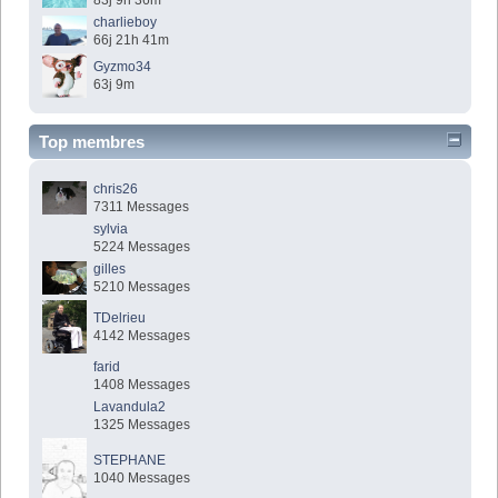
83j 9h 36m
charlieboy
66j 21h 41m
Gyzmo34
63j 9m
Top membres
chris26
7311 Messages
sylvia
5224 Messages
gilles
5210 Messages
TDelrieu
4142 Messages
farid
1408 Messages
Lavandula2
1325 Messages
STEPHANE
1040 Messages