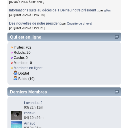
[02 août 2026 à 08:09:06]
Informations suite au décès de T Delrieu notre président .
par
gilles
[30 juillet 2026 à 11:47:14]
Des nouvelles de notre président
par
Couette de cheval
[29 juillet 2026 à 11:21:21]
Qui est en ligne
Invités: 702
Robots: 20
Caché: 0
Membres: 0
Membres en ligne
:
DotBot
Baidu (19)
Derniers Membres
Lavandula2
93j 21h 11m
chris26
84j 19h 56m
Arnaud