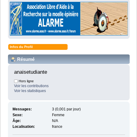
Infos du Profil
Résumé
anaisetudiante 
Hors ligne
Voir les contributions
Voir les statistiques
Messages:
3 (0,001 par jour)
Sexe:
Femme
Âge:
N/A
Localisation:
france