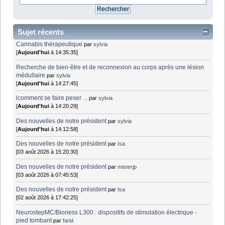
Sujet récents
Cannabis thérapeutique
par
sylvia
[
Aujourd'hui
à 14:35:35]
Recherche de bien-être et de reconnexion au corps après une lésion
médullaire
par
sylvia
[
Aujourd'hui
à 14:27:45]
lcomment se faire peser ...
par
sylvia
[
Aujourd'hui
à 14:20:29]
Des nouvelles de notre président
par
sylvia
[
Aujourd'hui
à 14:12:58]
Des nouvelles de notre président
par
Isa
[03 août 2026 à 15:20:30]
Des nouvelles de notre président
par
misterjp
[03 août 2026 à 07:45:53]
Des nouvelles de notre président
par
Isa
[02 août 2026 à 17:42:25]
NeurostepMC/Bioness L300 : dispositifs de stimulation électrique -
pied tombant
par
farid