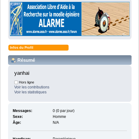
Infos du Profil
Résumé
yanhai 
Hors ligne
Voir les contributions
Voir les statistiques
Messages:
0 (0 par jour)
Sexe:
Homme
Âge:
N/A