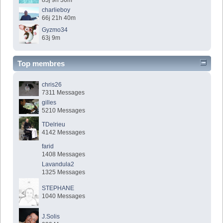
83j 9h 36m
charlieboy
66j 21h 40m
Gyzmo34
63j 9m
Top membres
chris26
7311 Messages
gilles
5210 Messages
TDelrieu
4142 Messages
farid
1408 Messages
Lavandula2
1325 Messages
STEPHANE
1040 Messages
J.Solis