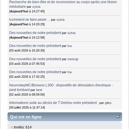
Recherche de bien-être et de reconnexion au corps après une lésion
médullaire
par
sylvia
[
Aujourd'hui
à 14:27:45]
lcomment se faire peser ...
par
sylvia
[
Aujourd'hui
à 14:20:29]
Des nouvelles de notre président
par
sylvia
[
Aujourd'hui
à 14:12:58]
Des nouvelles de notre président
par
Isa
[03 août 2026 à 15:20:30]
Des nouvelles de notre président
par
misterjp
[03 août 2026 à 07:45:53]
Des nouvelles de notre président
par
Isa
[02 août 2026 à 17:42:25]
NeurostepMC/Bioness L300 : dispositifs de stimulation électrique -
pied tombant
par
farid
[02 août 2026 à 08:09:06]
Informations suite au décès de T Delrieu notre président .
par
gilles
[30 juillet 2026 à 11:47:14]
Qui est en ligne
Invités: 614