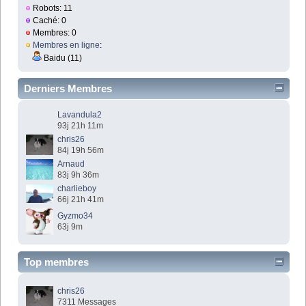
Robots: 11
Caché: 0
Membres: 0
Membres en ligne
:
Baidu (11)
Derniers Membres
Lavandula2
93j 21h 11m
chris26
84j 19h 56m
Arnaud
83j 9h 36m
charlieboy
66j 21h 41m
Gyzmo34
63j 9m
Top membres
chris26
7311 Messages