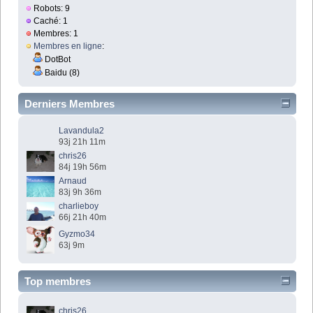
Robots: 9
Caché: 1
Membres: 1
Membres en ligne
:
DotBot
Baidu (8)
Derniers Membres
Lavandula2
93j 21h 11m
chris26
84j 19h 56m
Arnaud
83j 9h 36m
charlieboy
66j 21h 40m
Gyzmo34
63j 9m
Top membres
chris26