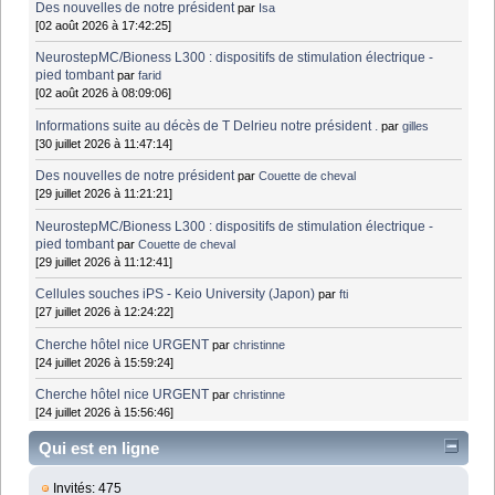
Des nouvelles de notre président
par
Isa
[02 août 2026 à 17:42:25]
NeurostepMC/Bioness L300 : dispositifs de stimulation électrique -
pied tombant
par
farid
[02 août 2026 à 08:09:06]
Informations suite au décès de T Delrieu notre président .
par
gilles
[30 juillet 2026 à 11:47:14]
Des nouvelles de notre président
par
Couette de cheval
[29 juillet 2026 à 11:21:21]
NeurostepMC/Bioness L300 : dispositifs de stimulation électrique -
pied tombant
par
Couette de cheval
[29 juillet 2026 à 11:12:41]
Cellules souches iPS - Keio University (Japon)
par
fti
[27 juillet 2026 à 12:24:22]
Cherche hôtel nice URGENT
par
christinne
[24 juillet 2026 à 15:59:24]
Cherche hôtel nice URGENT
par
christinne
[24 juillet 2026 à 15:56:46]
Qui est en ligne
Invités: 475