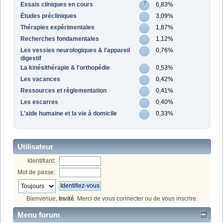
Essais cliniques en cours
6,83%
Études précliniques
3,09%
Thérapies expérimentales
1,87%
Recherches fondamentales
1,12%
Les vessies neurologiques & l'appareil
0,76%
digestif
La kinésithérapie & l'orthopédie
0,53%
Les vacances
0,42%
Ressources et règlementation
0,41%
Les escarres
0,40%
L'aide humaine et la vie à domicile
0,33%
Utilisateur
Identifiant:
Mot de passe:
Bienvenue,
Invité
. Merci de
vous connecter
ou de
vous inscrire
.
Menu forum