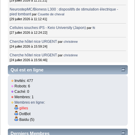
[29 juillet 2026 à 11:21:21]
NeurostepMC/Bioness L300 : dispositifs de stimulation électrique -
pied tombant
par
Couette de cheval
[29 juillet 2026 à 11:12:41]
Cellules souches iPS - Keio University (Japon)
par
fti
[27 juillet 2026 à 12:24:22]
Cherche hôtel nice URGENT
par
christinne
[24 juillet 2026 à 15:59:24]
Cherche hôtel nice URGENT
par
christinne
[24 juillet 2026 à 15:56:46]
Qui est en ligne
Invités: 477
Robots: 6
Caché: 0
Membres: 1
Membres en ligne
:
gilles
DotBot
Baidu (5)
Derniers Membres