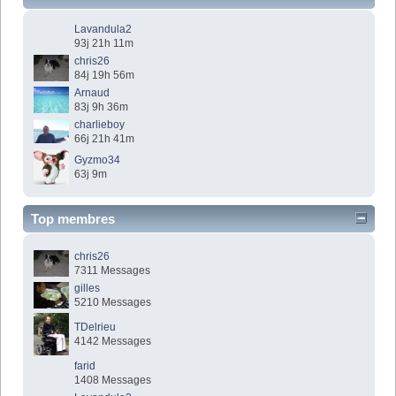
Lavandula2
93j 21h 11m
chris26
84j 19h 56m
Arnaud
83j 9h 36m
charlieboy
66j 21h 41m
Gyzmo34
63j 9m
Top membres
chris26
7311 Messages
gilles
5210 Messages
TDelrieu
4142 Messages
farid
1408 Messages