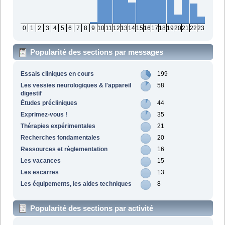
0
1
2
3
4
5
6
7
8
9
10
11
12
13
14
15
16
17
18
19
20
21
22
23
Popularité des sections par messages
Essais cliniques en cours
199
Les vessies neurologiques & l'appareil
58
digestif
Études précliniques
44
Exprimez-vous !
35
Thérapies expérimentales
21
Recherches fondamentales
20
Ressources et règlementation
16
Les vacances
15
Les escarres
13
Les équipements, les aides techniques
8
Popularité des sections par activité