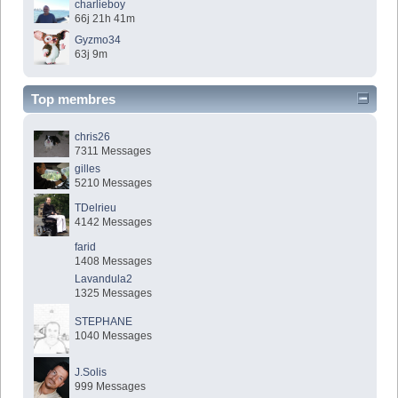
charlieboy
66j 21h 41m
Gyzmo34
63j 9m
Top membres
chris26
7311 Messages
gilles
5210 Messages
TDelrieu
4142 Messages
farid
1408 Messages
Lavandula2
1325 Messages
STEPHANE
1040 Messages
J.Solis
999 Messages