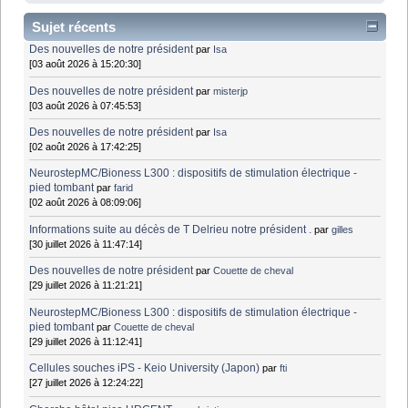
Sujet récents
Des nouvelles de notre président
par
Isa
[03 août 2026 à 15:20:30]
Des nouvelles de notre président
par
misterjp
[03 août 2026 à 07:45:53]
Des nouvelles de notre président
par
Isa
[02 août 2026 à 17:42:25]
NeurostepMC/Bioness L300 : dispositifs de stimulation électrique -
pied tombant
par
farid
[02 août 2026 à 08:09:06]
Informations suite au décès de T Delrieu notre président .
par
gilles
[30 juillet 2026 à 11:47:14]
Des nouvelles de notre président
par
Couette de cheval
[29 juillet 2026 à 11:21:21]
NeurostepMC/Bioness L300 : dispositifs de stimulation électrique -
pied tombant
par
Couette de cheval
[29 juillet 2026 à 11:12:41]
Cellules souches iPS - Keio University (Japon)
par
fti
[27 juillet 2026 à 12:24:22]