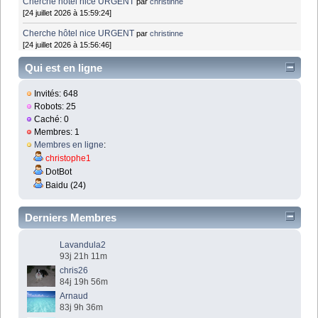
Cherche hôtel nice URGENT
par
christinne
[24 juillet 2026 à 15:59:24]
Cherche hôtel nice URGENT
par
christinne
[24 juillet 2026 à 15:56:46]
Qui est en ligne
Invités: 648
Robots: 25
Caché: 0
Membres: 1
Membres en ligne
:
christophe1
DotBot
Baidu (24)
Derniers Membres
Lavandula2
93j 21h 11m
chris26
84j 19h 56m
Arnaud
83j 9h 36m