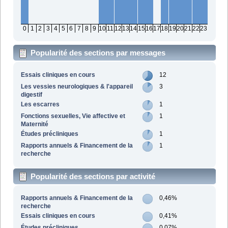
0
1
2
3
4
5
6
7
8
9
10
11
12
13
14
15
16
17
18
19
20
21
22
23
Popularité des sections par messages
Essais cliniques en cours
12
Les vessies neurologiques & l'appareil
3
digestif
Les escarres
1
Fonctions sexuelles, Vie affective et
1
Maternité
Études précliniques
1
Rapports annuels & Financement de la
1
recherche
Popularité des sections par activité
Rapports annuels & Financement de la
0,46%
recherche
Essais cliniques en cours
0,41%
Études précliniques
0,07%