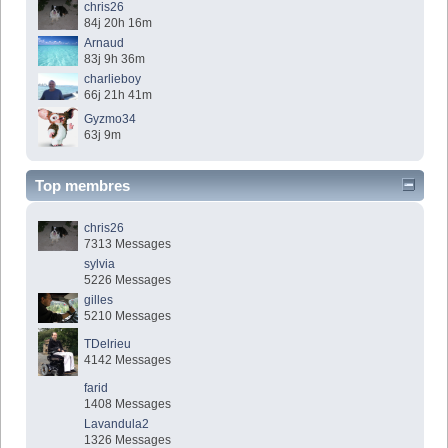
chris26
84j 20h 16m
Arnaud
83j 9h 36m
charlieboy
66j 21h 41m
Gyzmo34
63j 9m
Top membres
chris26
7313 Messages
sylvia
5226 Messages
gilles
5210 Messages
TDelrieu
4142 Messages
farid
1408 Messages
Lavandula2
1326 Messages