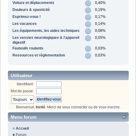
Voiture et déplacements
0,40%
Douleurs & spasticité
0,19%
Exprimez-vous !
0,17%
Les vacances
0,14%
Les équipements, les aides techniques
0,08%
Les vessies neurologiques & l'appareil
0,05%
digestif
Fauteuils roulants
0,03%
Ressources et règlementation
0,03%
Utilisateur
Identifiant:
Mot de passe:
Bienvenue,
Invité
. Merci de
vous connecter
ou de
vous inscrire
.
Menu forum
Accueil
Forum