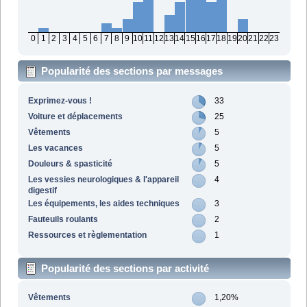
0
1
2
3
4
5
6
7
8
9
10
11
12
13
14
15
16
17
18
19
20
21
22
23
Popularité des sections par messages
Exprimez-vous !
33
Voiture et déplacements
25
Vêtements
5
Les vacances
5
Douleurs & spasticité
5
Les vessies neurologiques & l'appareil
4
digestif
Les équipements, les aides techniques
3
Fauteuils roulants
2
Ressources et règlementation
1
Popularité des sections par activité
Vêtements
1,20%