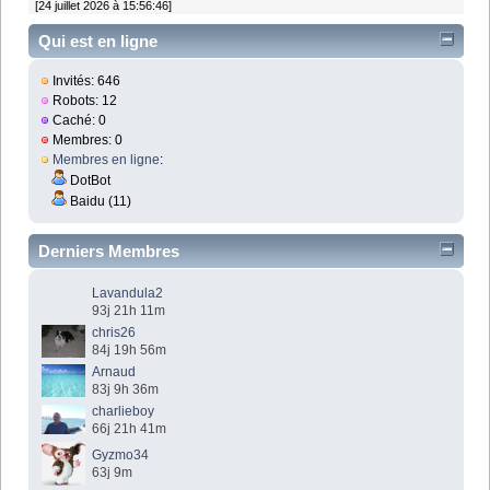
[24 juillet 2026 à 15:56:46]
Qui est en ligne
Invités: 646
Robots: 12
Caché: 0
Membres: 0
Membres en ligne
:
DotBot
Baidu (11)
Derniers Membres
Lavandula2
93j 21h 11m
chris26
84j 19h 56m
Arnaud
83j 9h 36m
charlieboy
66j 21h 41m
Gyzmo34
63j 9m