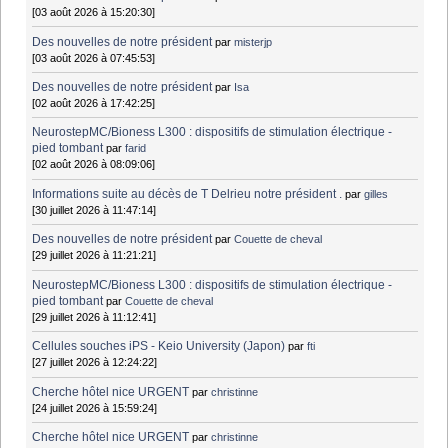
[03 août 2026 à 15:20:30]
Des nouvelles de notre président
par
misterjp
[03 août 2026 à 07:45:53]
Des nouvelles de notre président
par
Isa
[02 août 2026 à 17:42:25]
NeurostepMC/Bioness L300 : dispositifs de stimulation électrique -
pied tombant
par
farid
[02 août 2026 à 08:09:06]
Informations suite au décès de T Delrieu notre président .
par
gilles
[30 juillet 2026 à 11:47:14]
Des nouvelles de notre président
par
Couette de cheval
[29 juillet 2026 à 11:21:21]
NeurostepMC/Bioness L300 : dispositifs de stimulation électrique -
pied tombant
par
Couette de cheval
[29 juillet 2026 à 11:12:41]
Cellules souches iPS - Keio University (Japon)
par
fti
[27 juillet 2026 à 12:24:22]
Cherche hôtel nice URGENT
par
christinne
[24 juillet 2026 à 15:59:24]
Cherche hôtel nice URGENT
par
christinne