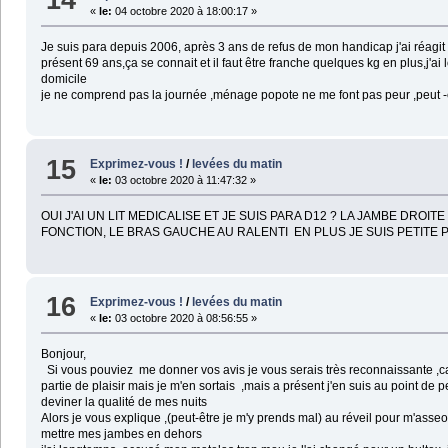
«
le:
04 octobre 2020 à 18:00:17 »
Je suis para depuis 2006, après 3 ans de refus de mon handicap j'ai réagit e
présent 69 ans,ça se connait et il faut être franche quelques kg en plus,
domicile
je ne comprend pas la journée ,ménage popote ne me font pas peur ,peut -êt
15
Exprimez-vous !
/
levées du matin
«
le:
03 octobre 2020 à 11:47:32 »
OUI J'AI UN LIT MEDICALISE ET JE SUIS PARA D12 ? LA JAMBE DR
FONCTION, LE BRAS GAUCHE AU RALENTI EN PLUS JE SUIS PETITE 
16
Exprimez-vous !
/
levées du matin
«
le:
03 octobre 2020 à 08:56:55 »
Bonjour,
Si vous pouviez me donner vos avis je vous serais très reconnaissante ,ca
partie de plaisir mais je m'en sortais ,mais a présent j'en suis au point de
deviner la qualité de mes nuits
Alors je vous explique ,(peut-être je m'y prends mal) au réveil pour m'asse
mettre mes jambes en dehors