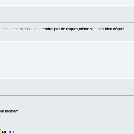
 ne me lancerai pas et ne prendrai pas de risques,même si je suis bien déçue!
n bon moment
!
MERCI