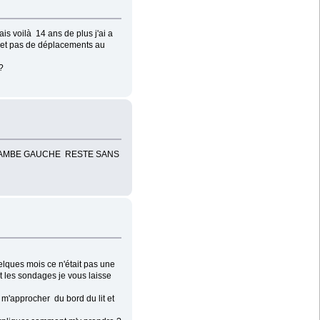
is voilà 14 ans de plus j'ai a
s et pas de déplacements au
?
A JAMBE GAUCHE RESTE SANS
lques mois ce n'était pas une
et les sondages je vous laisse
 m'approcher du bord du lit et