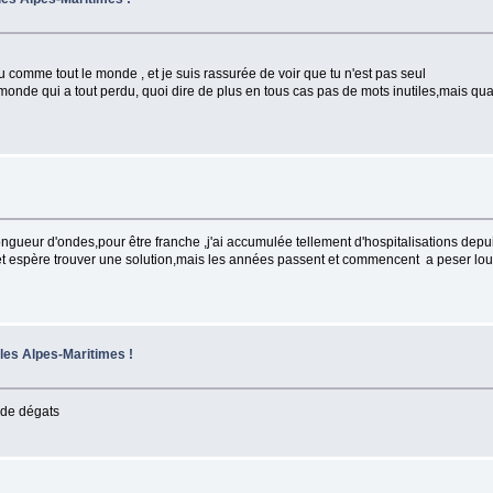
u comme tout le monde , et je suis rassurée de voir que tu n'est pas seul
t ce monde qui a tout perdu, quoi dire de plus en tous cas pas de mots inutiles,mais 
gueur d'ondes,pour être franche ,j'ai accumulée tellement d'hospitalisations dep
e et espère trouver une solution,mais les années passent et commencent a peser lo
 les Alpes-Maritimes !
p de dégats