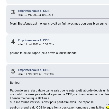
3
Exprimez-vous !
/
CDB
«
le:
12 mai 2021 à 11:11:26 »
Merci Breizfenua,zut moi qui croyait en finir avec mes douleurs,bien sur je
4
Exprimez-vous !
/
CDB
«
le:
11 mai 2021 à 16:38:52 »
pardon faute de frappe ,cela arrive a tout le monde
5
Exprimez-vous !
/
CBD
«
le:
11 mai 2021 à 15:16:39 »
Bonjour
Pardon,je suis retardataire car je sais que le sujet a été abordé depuis u
ma toubib ne veux pas entendre parler de CDB,ma pharmacienne non plus
Et enfin ma boutique BIO en a
si je me tourne vers vous c'est pour peut-être avoir une réponse,
peut-on prendre du CDB lorsque l'on a des cavernornomes dans la tête