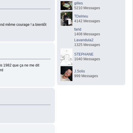
gilles
5210 Messages
TDelrieu
4142 Messages
quand même courage ! a bientôt
farid
1408 Messages
Lavandula2
1325 Messages
STEPHANE
1040 Messages
uis 1982 que ça ne me dit
urd
J.Solis
999 Messages