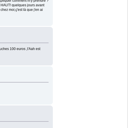
expliquer comment m'y prendre ?
P HAUT! quelques jours avant
chez moi,ç'est là que j'en ai
uches 100 euros ,l'Aah est