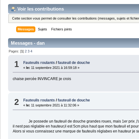
Voir les contributions
Cette section vous permet de consulter les contributions (messages, sujets et fichier
Messages
Sujets
Fichiers joints
Messages - dan
Pages: [
1
]
2
3
4
1
Fauteuils roulants
/
fauteuil de douche
«
le:
11 septembre 2021 à 16:59:18 »
chaise percée INVINCARE je crois
2
Fauteuils roulants
/
fauteuil de douche
«
le:
11 septembre 2021 à 11:32:06 »
Je possede un fauteuil de douche grandes roues, mais 1er prix ,l'avantag
il nest pas réglable en hauteur,il est 5cm plus haut que mon fauteuil et pour
Alors si vous connaissez une marque de fauteuils réglabes en hauteur j