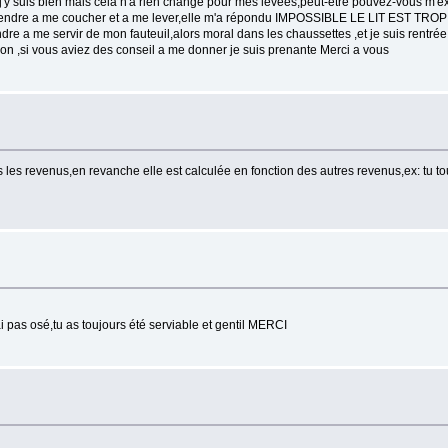
,j'y suis bien mais cela n'a rien changé pour mes levées,peut-être pouvez-vous m'
pprendre a me coucher et a me lever,elle m'a répondu IMPOSSIBLE LE LIT EST TRO
re a me servir de mon fauteuil,alors moral dans les chaussettes ,et je suis rentrée 
on ,si vous aviez des conseil a me donner je suis prenante Merci a vous
les revenus,en revanche elle est calculée en fonction des autres revenus,ex: tu to
i pas osé,tu as toujours été serviable et gentil MERCI