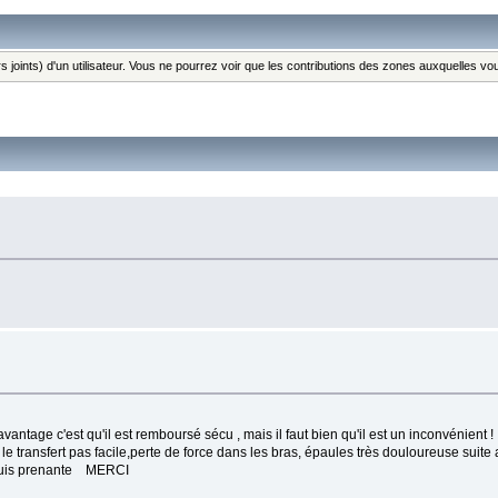
s joints) d'un utilisateur. Vous ne pourrez voir que les contributions des zones auxquelles v
e c'est qu'il est remboursé sécu , mais il faut bien qu'il est un inconvénient !
 le transfert pas facile,perte de force dans les bras, épaules très douloureuse suite
e suis prenante MERCI