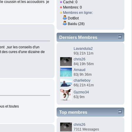
le coussin et les accoudoirs je
Caché: 0
Membres: 0
Membres en ligne
:
DotBot
Baidu (28)
Derniers Membres
ment ,sur les conseils d'un
Lavandula2
it des cures d'une dizaine de
93j 21h 11m
chris26
84j 19h 56m
Arnaud
83j 9h 36m
charlieboy
66j 21h 41m
Gyzmo34
63j 9m
ous et toutes
Top membres
chris26
7311 Messages