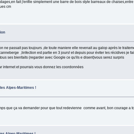
ages,en fait j'enfile simplement une barre de bois style barreaux de chaises,entre 
ques cm
tion
ction ne passait pas toujours ,de toute maniere elle revenait au galop après le traite
nneberge ,linfection est partie en 3 jours! et depuis pour éviter les récidives je fa
tous ses bienfaits (regarder avec Google ce qu'ils e disent)vous serez surpris
 par internet et pourrais vous donnez les coordonnées
 les Alpes-Maritimes !
le temps que ça va demander pour que tout redevienne comme avant, bon courage a t
 les Alpes-Maritimes !