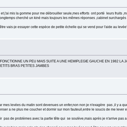
t j'ai mis la gomme pour me débrouiller seule,mes efforts ont porté leurs fruits ,ma
j'ai longtemps cherché un kiné mais toujours les mêmes réponses ,cabinet surchargé
re vais-je essayer cette espèce de petite échelle qui se vend pour l'aide au levée
OITE FONCTIONNE UN PEU MAIS SUITE A UNE HEMIPLEGIE GAUCHE EN 1982 L
PETITS BRAS PETITES JAMBES
r mes levées du matin sont devenues un enfer,non non je n'exagère pas ,il y a que
 penser a ne plus me coucher et dormir sur mon fauteuil,entre le soucis de me lever 
oir pas de problèmes avec la partie tête qui se soulève,mais après je n'arrive pas a