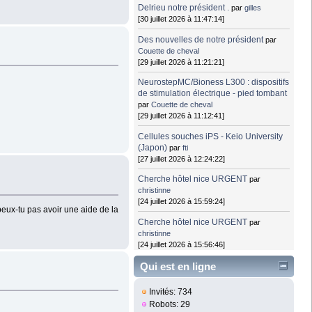
Delrieu notre président .
par
gilles
[30 juillet 2026 à 11:47:14]
Des nouvelles de notre président
par
Couette de cheval
[29 juillet 2026 à 11:21:21]
NeurostepMC/Bioness L300 : dispositifs
de stimulation électrique - pied tombant
par
Couette de cheval
[29 juillet 2026 à 11:12:41]
Cellules souches iPS - Keio University
(Japon)
par
fti
[27 juillet 2026 à 12:24:22]
Cherche hôtel nice URGENT
par
christinne
[24 juillet 2026 à 15:59:24]
 peux-tu pas avoir une aide de la
Cherche hôtel nice URGENT
par
christinne
[24 juillet 2026 à 15:56:46]
Qui est en ligne
Invités: 734
Robots: 29