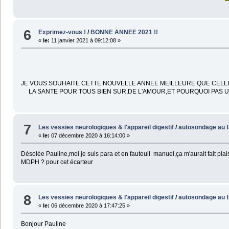
6
Exprimez-vous !
/
BONNE ANNEE 2021 !!
«
le:
11 janvier 2021 à 09:12:08 »
JE VOUS SOUHAITE CETTE NOUVELLE ANNEE MEILLEURE QUE CEL
LA SANTE POUR TOUS BIEN SUR,DE L'AMOUR,ET POURQUOI PAS U
7
Les vessies neurologiques & l'appareil digestif
/
autosondage au f
«
le:
07 décembre 2020 à 16:14:00 »
Désolée Pauline,moi je suis para et en fauteuil manuel,ça m'aurait fait plais
MDPH ? pour cet écarteur
8
Les vessies neurologiques & l'appareil digestif
/
autosondage au f
«
le:
06 décembre 2020 à 17:47:25 »
Bonjour Pauline