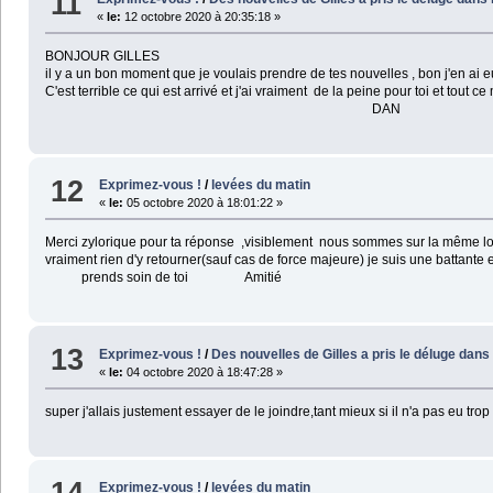
11
«
le:
12 octobre 2020 à 20:35:18 »
BONJOUR GILLES
il y a un bon moment que je voulais prendre de tes nouvelles , bon j'en ai e
C'est terrible ce qui est arrivé et j'ai vraiment de la peine pour toi et tou
DAN
12
Exprimez-vous !
/
levées du matin
«
le:
05 octobre 2020 à 18:01:22 »
Merci zylorique pour ta réponse ,visiblement nous sommes sur la même lon
vraiment rien d'y retourner(sauf cas de force majeure) je suis une battant
prends soin de toi Amitié
13
Exprimez-vous !
/
Des nouvelles de Gilles a pris le déluge dans
«
le:
04 octobre 2020 à 18:47:28 »
super j'allais justement essayer de le joindre,tant mieux si il n'a pas eu tro
14
Exprimez-vous !
/
levées du matin