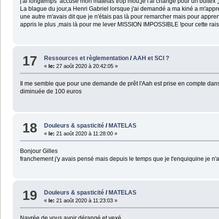
j'ai longtemps accusé mon matelas trop mou,je l'ai changé pour un bultex 
La blague du jour,a Henri Gabriel lorsque j'ai demandé a ma kiné a m'a
une autre m'avais dit que je n'étais pas là pour remarcher mais pour apprend
appris le plus ,mais là pour me lever MISSION IMPOSSIBLE !pour cette rais
17
Ressources et règlementation
/
AAH et SCI ?
«
le:
27 août 2020 à 20:42:05 »
Il me semble que pour une demande de prêt l'Aah est prise en compte dans 
diminuée de 100 euros
18
Douleurs & spasticité
/
MATELAS
«
le:
21 août 2020 à 11:28:00 »
Bonjour Gilles
franchement j'y avais pensé mais depuis le temps que je t'enquiquine je n'a
19
Douleurs & spasticité
/
MATELAS
«
le:
21 août 2020 à 11:23:03 »
Navrée de vous avoir dérangé et vexé