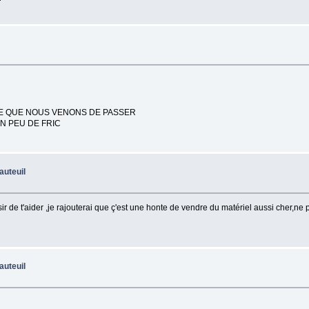
LE QUE NOUS VENONS DE PASSER
N PEU DE FRIC
auteuil
ir de t'aider ,je rajouterai que ç'est une honte de vendre du matériel aussi cher,ne
auteuil