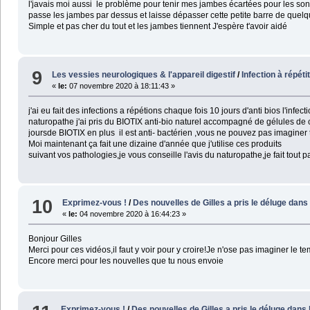
l'javais moi aussi le problème pour tenir mes jambes écartées pour les sond
passe les jambes par dessus et laisse dépasser cette petite barre de quel
Simple et pas cher du tout et les jambes tiennent J'espère t'avoir aidé
9
Les vessies neurologiques & l'appareil digestif
/
Infection à répéti
«
le:
07 novembre 2020 à 18:11:43 »
j'ai eu fait des infections a répétions chaque fois 10 jours d'anti bios l'infe
naturopathe j'ai pris du BIOTIX anti-bio naturel accompagné de gélules de ca
joursde BIOTIX en plus il est anti- bactérien ,vous ne pouvez pas imaginer 
Moi maintenant ça fait une dizaine d'année que j'utilise ces produits
suivant vos pathologies,je vous conseille l'avis du naturopathe,je fait tout
10
Exprimez-vous !
/
Des nouvelles de Gilles a pris le déluge dans
«
le:
04 novembre 2020 à 16:44:23 »
Bonjour Gilles
Merci pour ces vidéos,il faut y voir pour y croire!Je n'ose pas imaginer 
Encore merci pour les nouvelles que tu nous envoie
Exprimez-vous !
/
Des nouvelles de Gilles a pris le déluge dans