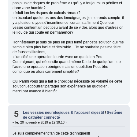
pas plus de risques de problème vu qu'il y a toujours un pénilex et
donc zone humide?
réduit ton les risques de calculs rénaux?
en écoutant quelques-uns des témoignages, je me rends compte il
y a plusieurs types d'incontinence: certains affirment Que leur
vessie contient un petit peu avant de se vider, alors que d'autres on
le liquide qui coule en permanence?!
Honnêtement je suis de plus en plus tenté par cette solution qui me
semble bien plus facile et désirable ...Je ne souhaite pas me faire
de fausses illusions,
d'un côté une opération lourde Avec un quotidien Peu
Contraignant, qui nécessite quand même l'aide de quelqu'un - de
l'autre une opération bénigne mais un quotidien Peut-être
compliqué ou alors carrément simplifié?
Qui Parmi vous qui a fait le choix par nécessité ou volonté de cette
solution, et pourrait partager son expérience au quotidien.
merci par avance à bientôt
5
Les vessies neurologiques & l'appareil digestif
/
Système
de cathéter connecté
«
le:
20 novembre 2019 à 12:39:13 »
Je suis complètement fan de cette technique!!!!