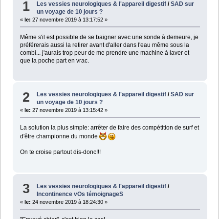
1
Les vessies neurologiques & l'appareil digestif
/
SAD sur
un voyage de 10 jours ?
«
le:
27 novembre 2019 à 13:17:52 »
Même s'il est possible de se baigner avec une sonde à demeure, je
préférerais aussi la retirer avant d'aller dans l'eau même sous la
combi... j'aurais trop peur de me prendre une machine à laver et
que la poche part en vrac.
2
Les vessies neurologiques & l'appareil digestif
/
SAD sur
un voyage de 10 jours ?
«
le:
27 novembre 2019 à 13:15:42 »
La solution la plus simple: arrêter de faire des compétition de surf et
d'être championne du monde
On te croise partout dis-donc!!!
3
Les vessies neurologiques & l'appareil digestif
/
Incontinence vOs témoignageS
«
le:
24 novembre 2019 à 18:24:30 »