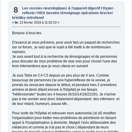
8
Les vessies neurologiques & l'appareil digestif
/
Hyper-
reflexie / HRA besoins témoignage opérations brecker
brindley mitrofanof
«
le:
13 février 2019 à 11:02:10 »
Bonjour à tous-tes
D'avance je vous préviens, pour avoir fais un paquet de recherches
sur ce forum, je sais que le sujet a été traité à de nombreuses
reprises.
Je suis avant tout à la recherche de témoignages et de personnes
pour discuter de mon problème de vive voix pour choisir l'une des
trois interventions que je vous citerai en suivant.
Je suis Tetra en C4 C5 depuis un peu plus de 4 ans. Comme
beaucoup de personnes j'ai une hyperréflexie de la vessie, je
prends du vessicare depuis le début, et pendant mes 2 premières
années et demi (étant encore à l'hôpital) je me faisais
"hétérosonder" toutes les 4 heures (6/10/14/18/22/2h). Je n'arrive
pas à me sonder seul donc totalement dépendant des infirmiers et
de leur retard, humeurs, pause kfe...
Pour sortir de l'hôpital et retrouver mon autonomie j'ai dû modifier
l'organisation pour traiter mes problèmes de plomberie en faisant
appel à l'hospitalisation à domicile. Malgré l'avis défavorable des
médecins et comme je n'ai pas le choix ( dépendant de leurs