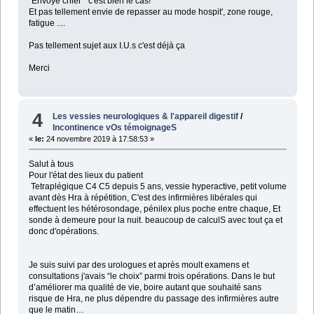
"Envoyé chier" c'est bien le cas!
Et pas tellement envie de repasser au mode hospit', zone rouge,
fatigue ....
Pas tellement sujet aux I.U.s c'est déjà ça
Merci
4
Les vessies neurologiques & l'appareil digestif
/
Incontinence vOs témoignageS
«
le:
24 novembre 2019 à 17:58:53 »
Salut à tous
Pour l'état des lieux du patient
Tetraplégique C4 C5 depuis 5 ans, vessie hyperactive, petit volume
avant dès Hra à répétition, C'est des infirmières libérales qui
effectuent les hétérosondage, pénilex plus poche entre chaque, Et
sonde à demeure pour la nuit. beaucoup de calculS avec tout ça et
donc d'opérations.
Je suis suivi par des urologues et après moult examens et
consultations j'avais “le choix” parmi trois opérations. Dans le but
d’améliorer ma qualité de vie, boire autant que souhaité sans
risque de Hra, ne plus dépendre du passage des infirmières autre
que le matin…