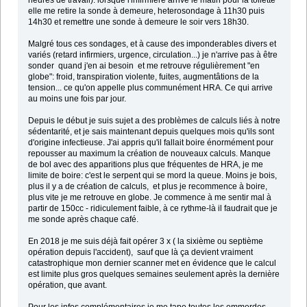
heures de travail): lorsque l'infirmière arrive le matin pour la toilette
elle me retire la sonde à demeure, heterosondage à 11h30 puis
14h30 et remettre une sonde à demeure le soir vers 18h30.
Malgré tous ces sondages, et à cause des imponderables divers et
variés (retard infirmiers, urgence, circulation...) je n'arrive pas à être
sonder quand j'en ai besoin et me retrouve régulièrement "en
globe": froid, transpiration violente, fuites, augmentâtions de la
tension... ce qu'on appelle plus communément HRA. Ce qui arrive
au moins une fois par jour.
Depuis le début je suis sujet a des problèmes de calculs liés à notre
sédentarité, et je sais maintenant depuis quelques mois qu'ils sont
d'origine infectieuse. J'ai appris qu'il fallait boire énormément pour
repousser au maximum la création de nouveaux calculs. Manque
de bol avec des apparitions plus que fréquentes de HRA, je me
limite de boire: c'est le serpent qui se mord la queue. Moins je bois,
plus il y a de création de calculs, et plus je recommence à boire,
plus vite je me retrouve en globe. Je commence à me sentir mal à
partir de 150cc - ridiculement faible, à ce rythme-là il faudrait que je
me sonde après chaque café.
En 2018 je me suis déjà fait opérer 3 x ( la sixième ou septième
opération depuis l'accident), sauf que là ça devient vraiment
catastrophique mon dernier scanner met en évidence que le calcul
est limite plus gros quelques semaines seulement après la dernière
opération, que avant.