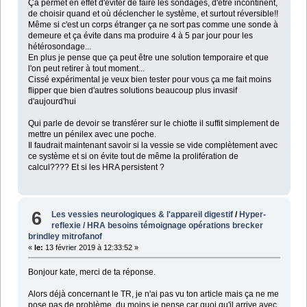
Ça permet en effet d'éviter de faire les sondages, d'être incontinent,
de choisir quand et où déclencher le système, et surtout réversible!!
Même si c'est un corps étranger ça ne sort pas comme une sonde à
demeure et ça évite dans ma produire 4 à 5 par jour pour les
hétérosondage...
En plus je pense que ça peut être une solution temporaire et que
l'on peut retirer à tout moment...
Cissé expérimental je veux bien tester pour vous ça me fait moins
flipper que bien d'autres solutions beaucoup plus invasif
d'aujourd'hui
Qui parle de devoir se transférer sur le chiotte il suffit simplement de
mettre un pénilex avec une poche.
Il faudrait maintenant savoir si la vessie se vide complètement avec
ce système et si on évite tout de même la prolifération de
calcul???? Et si les HRA persistent ?
6
Les vessies neurologiques & l'appareil digestif
/
Hyper-
reflexie / HRA besoins témoignage opérations brecker
brindley mitrofanof
«
le:
13 février 2019 à 12:33:52 »
Bonjour kate, merci de ta réponse.
Alors déjà concernant le TR, je n'ai pas vu ton article mais ça ne me
pose pas de problème. du moins je pense car quoi qu'il arrive avec