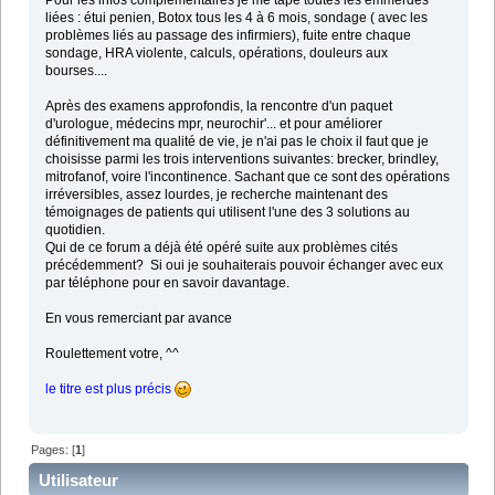
Pour les infos complémentaires je me tape toutes les emmerdes
liées : étui penien, Botox tous les 4 à 6 mois, sondage ( avec les
problèmes liés au passage des infirmiers), fuite entre chaque
sondage, HRA violente, calculs, opérations, douleurs aux
bourses....
Après des examens approfondis, la rencontre d'un paquet
d'urologue, médecins mpr, neurochir'... et pour améliorer
définitivement ma qualité de vie, je n'ai pas le choix il faut que je
choisisse parmi les trois interventions suivantes: brecker, brindley,
mitrofanof, voire l'incontinence. Sachant que ce sont des opérations
irréversibles, assez lourdes, je recherche maintenant des
témoignages de patients qui utilisent l'une des 3 solutions au
quotidien.
Qui de ce forum a déjà été opéré suite aux problèmes cités
précédemment? Si oui je souhaiterais pouvoir échanger avec eux
par téléphone pour en savoir davantage.
En vous remerciant par avance
Roulettement votre, ^^
le titre est plus précis
Pages: [
1
]
Utilisateur