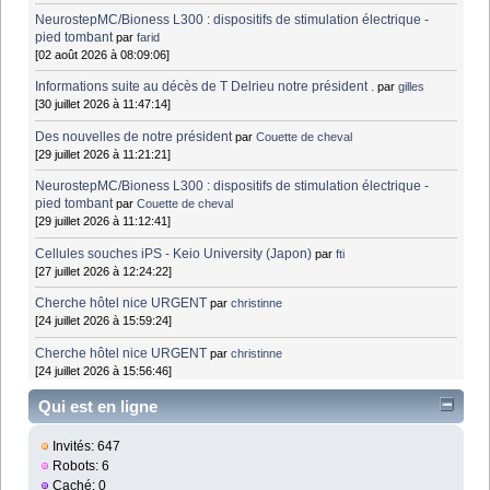
NeurostepMC/Bioness L300 : dispositifs de stimulation électrique -
pied tombant
par
farid
[02 août 2026 à 08:09:06]
Informations suite au décès de T Delrieu notre président .
par
gilles
[30 juillet 2026 à 11:47:14]
Des nouvelles de notre président
par
Couette de cheval
[29 juillet 2026 à 11:21:21]
NeurostepMC/Bioness L300 : dispositifs de stimulation électrique -
pied tombant
par
Couette de cheval
[29 juillet 2026 à 11:12:41]
Cellules souches iPS - Keio University (Japon)
par
fti
[27 juillet 2026 à 12:24:22]
Cherche hôtel nice URGENT
par
christinne
[24 juillet 2026 à 15:59:24]
Cherche hôtel nice URGENT
par
christinne
[24 juillet 2026 à 15:56:46]
Qui est en ligne
Invités: 647
Robots: 6
Caché: 0