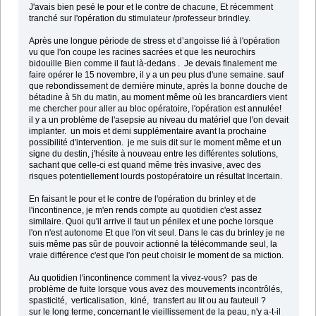
J'avais bien pesé le pour et le contre de chacune, Et récemment
tranché sur l'opération du stimulateur /professeur brindley.
Après une longue période de stress et d’angoisse lié à l'opération
vu que l'on coupe les racines sacrées et que les neurochirs
bidouille Bien comme il faut là-dedans . Je devais finalement me
faire opérer le 15 novembre, il y a un peu plus d'une semaine. sauf
que rebondissement de dernière minute, après la bonne douche de
bétadine à 5h du matin, au moment même où les brancardiers vient
me chercher pour aller au bloc opératoire, l'opération est annulée!
il y a un problème de l'asepsie au niveau du matériel que l'on devait
implanter. un mois et demi supplémentaire avant la prochaine
possibilité d'intervention. je me suis dit sur le moment même et un
signe du destin, j'hésite à nouveau entre les différentes solutions,
sachant que celle-ci est quand même très invasive, avec des
risques potentiellement lourds postopératoire un résultat Incertain.
En faisant le pour et le contre de l'opération du brinley et de
l'incontinence, je m'en rends compte au quotidien c'est assez
similaire. Quoi qu'il arrive il faut un pénilex et une poche lorsque
l'on n'est autonome Et que l'on vit seul. Dans le cas du brinley je ne
suis même pas sûr de pouvoir actionné la télécommande seul, la
vraie différence c'est que l'on peut choisir le moment de sa miction.
Au quotidien l'incontinence comment la vivez-vous? pas de
problème de fuite lorsque vous avez des mouvements incontrôlés,
spasticité, verticalisation, kiné, transfert au lit ou au fauteuil ?
sur le long terme, concernant le vieillissement de la peau, n'y a-t-il