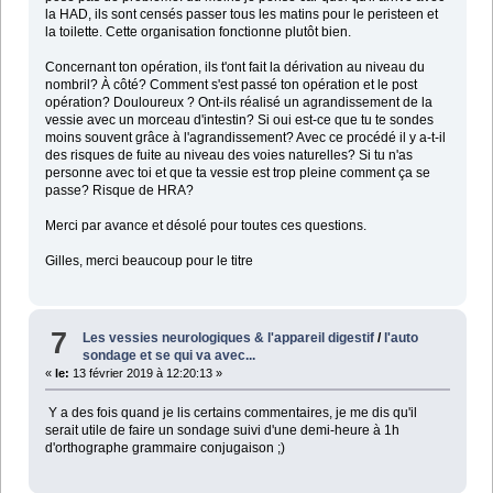
la HAD, ils sont censés passer tous les matins pour le peristeen et
la toilette. Cette organisation fonctionne plutôt bien.
Concernant ton opération, ils t'ont fait la dérivation au niveau du
nombril? À côté? Comment s'est passé ton opération et le post
opération? Douloureux ? Ont-ils réalisé un agrandissement de la
vessie avec un morceau d'intestin? Si oui est-ce que tu te sondes
moins souvent grâce à l'agrandissement? Avec ce procédé il y a-t-il
des risques de fuite au niveau des voies naturelles? Si tu n'as
personne avec toi et que ta vessie est trop pleine comment ça se
passe? Risque de HRA?
Merci par avance et désolé pour toutes ces questions.
Gilles, merci beaucoup pour le titre
7
Les vessies neurologiques & l'appareil digestif
/
l'auto
sondage et se qui va avec...
«
le:
13 février 2019 à 12:20:13 »
Y a des fois quand je lis certains commentaires, je me dis qu'il
serait utile de faire un sondage suivi d'une demi-heure à 1h
d'orthographe grammaire conjugaison ;)