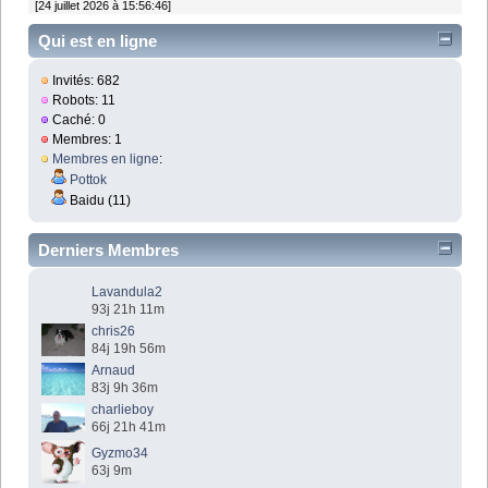
[24 juillet 2026 à 15:56:46]
Qui est en ligne
Invités: 682
Robots: 11
Caché: 0
Membres: 1
Membres en ligne
:
Pottok
Baidu (11)
Derniers Membres
Lavandula2
93j 21h 11m
chris26
84j 19h 56m
Arnaud
83j 9h 36m
charlieboy
66j 21h 41m
Gyzmo34
63j 9m