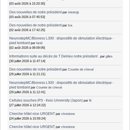
[03 août 2026 à 15:20:30]
Des nouvelles de notre président
par
misterjp
[03 août 2026 à 07:45:53]
Des nouvelles de notre président
par
Isa
[02 août 2026 à 17:42:25]
NeurostepMC/Bioness L300 : dispositifs de stimulation électrique -
pied tombant
par
farid
[02 août 2026 à 08:09:06]
Informations suite au décès de T Delrieu notre président .
par
gilles
[30 juillet 2026 à 11:47:14]
Des nouvelles de notre président
par
Couette de cheval
[29 juillet 2026 à 11:21:21]
NeurostepMC/Bioness L300 : dispositifs de stimulation électrique -
pied tombant
par
Couette de cheval
[29 juillet 2026 à 11:12:41]
Cellules souches iPS - Keio University (Japon)
par
fti
[27 juillet 2026 à 12:24:22]
Cherche hôtel nice URGENT
par
christinne
[24 juillet 2026 à 15:59:24]
Cherche hôtel nice URGENT
par
christinne