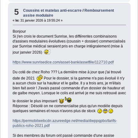
5
Coussins et matelas anti-escarre
/
Remboursement
assise modulaire
«
le:
31 janvier 2026 à 19:55:24 »
Bonjour
Si j'en crois le document Sunrise, les différentes combinaisons
d'assises modulaires évolutives (coussin + dossier) commercialisés
par Sunrise médical seraient pris en charge intégralement (mise à
jour janvier 2026)
https://www.sunrisedice.com/asset-bank/assetfile/112710.pdf
Du coté de chez Roho ??? La dernière mise à jour que j'ai trouvé
date de 2021
Pour le dossier, si la gamme n'a pas évolué il n'y
a aucun choix sur la hauteur et le galbe. Il y a trois ans, je m'étais
bien fait avoir ! J'avais passé commande d'un dossier de hauteur et
de galbe moyen. Lorsque le colis est arrivé je me suis retrouvé avec
le dossier le plus imposant
Réponse : Désolé on ne commercialise plus qu'un modèle depuis
quelques semaines et nous n'avons plus de stock
https://permobilwebcdn.azureedge.net/media/dwppqpbo/tarifs-
publics-roho-2021.pdf
Si des membres du forum ont passé commande d'une assise