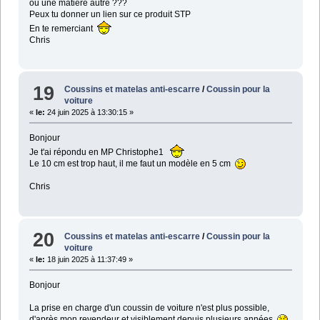
ou une matière autre ???
Peux tu donner un lien sur ce produit STP
En te remerciant
Chris
19
Coussins et matelas anti-escarre
/
Coussin pour la
voiture
«
le:
24 juin 2025 à 13:30:15 »
Bonjour
Je t'ai répondu en MP Christophe1
Le 10 cm est trop haut, il me faut un modèle en 5 cm
Chris
20
Coussins et matelas anti-escarre
/
Coussin pour la
voiture
«
le:
18 juin 2025 à 11:37:49 »
Bonjour
La prise en charge d'un coussin de voiture n'est plus possible,
d'après mon revendeur et visiblement depuis plusieurs années