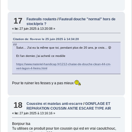
17
Fauteuils roulants
/
Fauteuil douche "normal" hors de
stock/prix ?
«
le:
27 juin 2025 à 13:20:08 »
Citation de: flo-reve le 25 juin 2025 à 14:34:20
Salut… J'ai eu la même que toi, pendant plus de 20 ans, je crois… 😜
Et l'an dernier, j'ai acheté ce modèle
https://www.materiel-handicap.fr/1212-chaise-de-douche-clean-44-cm-
vert-lagon-4-freins.html
Pour te ruiner les fesses y a pas mieux
18
Coussins et matelas anti-escarre
/
GONFLAGE ET
REPARATION COUSSIN ANTIE ESCARE TYPE AIR
«
le:
27 juin 2025 à 13:16:16 »
Bonjour Isa
Tu utilises ce produit pour ton coussin qui est en vrai caoutchouc,