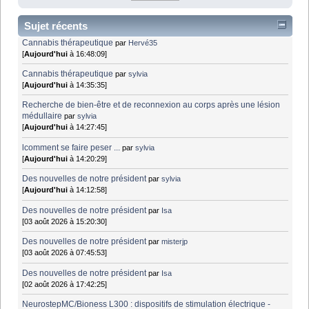
Sujet récents
Cannabis thérapeutique
par
Hervé35
[
Aujourd'hui
à 16:48:09]
Cannabis thérapeutique
par
sylvia
[
Aujourd'hui
à 14:35:35]
Recherche de bien-être et de reconnexion au corps après une lésion
médullaire
par
sylvia
[
Aujourd'hui
à 14:27:45]
lcomment se faire peser ...
par
sylvia
[
Aujourd'hui
à 14:20:29]
Des nouvelles de notre président
par
sylvia
[
Aujourd'hui
à 14:12:58]
Des nouvelles de notre président
par
Isa
[03 août 2026 à 15:20:30]
Des nouvelles de notre président
par
misterjp
[03 août 2026 à 07:45:53]
Des nouvelles de notre président
par
Isa
[02 août 2026 à 17:42:25]
NeurostepMC/Bioness L300 : dispositifs de stimulation électrique -