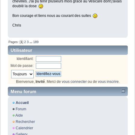
chevilles. J'ai pu tenir plusieurs mois grâce au Vesicare dont j'avais
doublé la dose
Bon courage et tiens nous au courant des suites
Chris
Pages: [
1
]
2
3
...
189
Utilisateur
Identifiant:
Mot de passe:
Bienvenue,
Invité
. Merci de
vous connecter
ou de
vous inscrire
.
Menu forum
Accueil
Forum
Aide
Rechercher
Calendrier
Gallery