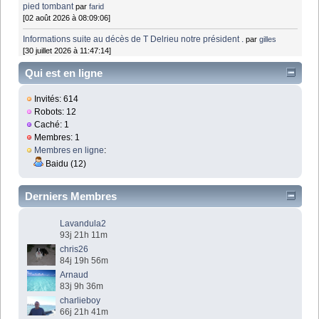
pied tombant
par
farid
[02 août 2026 à 08:09:06]
Informations suite au décès de T Delrieu notre président .
par
gilles
[30 juillet 2026 à 11:47:14]
Qui est en ligne
Invités: 614
Robots: 12
Caché: 1
Membres: 1
Membres en ligne
:
Baidu (12)
Derniers Membres
Lavandula2
93j 21h 11m
chris26
84j 19h 56m
Arnaud
83j 9h 36m
charlieboy
66j 21h 41m