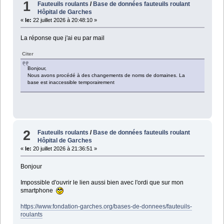
1
Fauteuils roulants
/
Base de données fauteuils roulant
Hôpital de Garches
«
le:
22 juillet 2026 à 20:48:10 »
La réponse que j'ai eu par mail
Citer
Bonjour,
Nous avons procédé à des changements de noms de domaines. La
base est inaccessible temporairement
2
Fauteuils roulants
/
Base de données fauteuils roulant
Hôpital de Garches
«
le:
20 juillet 2026 à 21:36:51 »
Bonjour
Impossible d'ouvrir le lien aussi bien avec l'ordi que sur mon
smartphone
https://www.fondation-garches.org/bases-de-donnees/fauteuils-
roulants