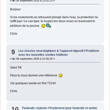
«
le:
06 septembre 2025 à 22:02:23 »
Bonjour
Si les roulements se retrouvent plongé dans l'eau, la protection ne
suffit pas ! Le cas type, tu loupes ton deux roues en traversant le
pédiluve de la piscine.
Chris
9
Les vessies neurologiques & l'appareil digestif
/
Problème
avec les nouvelles sondes Hollister
«
le:
06 septembre 2025 à 21:55:24 »
Salut Titi
Peux tu nous donner une réference
J'ai quelques sonde en Ref 73144
Chris
10
Fauteuils roulants
/
Roulement pour fauteuils et atelier