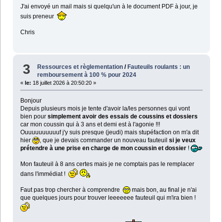
J'ai envoyé un mail mais si quelqu'un à le document PDF à jour, je
suis preneur
Chris
3
Ressources et règlementation
/
Fauteuils roulants : un
remboursement à 100 % pour 2024
«
le:
18 juillet 2026 à 20:50:20 »
Bonjour
Depuis plusieurs mois je tente d'avoir la/les personnes qui vont
bien pour
simplement avoir des essais de coussins et dossiers
car mon coussin qui à 3 ans et demi est à l'agonie !!!
Ouuuuuuuuuuf j'y suis presque (jeudi) mais stupéfaction on m'a dit
hier
, que je devais commander un nouveau fauteuil
si je veux
prétendre à une prise en charge de mon coussin et dossier
!
Mon fauteuil à 8 ans certes mais je ne comptais pas le remplacer
dans l'immédiat !
Faut pas trop chercher à comprendre
mais bon, au final je n'ai
que quelques jours pour trouver leeeeeee fauteuil qui m'ira bien !