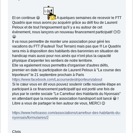
Et on continue 😃
A quelques semaines de recevoir le FTT
Quadrix que nous avons pu acquérir grâce au défi fou de Laurent
Peloux et de tout l'engouement qu'il y a eu autour de cet
évènement, nous lançons un nouveau financement participatif 🙂🙃
😀
Il va nous permettre de monter une association pour géré les
vacations du FTT (Fauteuil Tout Terrain) mais pas que !!! Le Quadrix
sera mis à disposition des habitants des baronnies en situation de
handicap mais aussi pour nos ainés qui n'ont plus la capacité
physique d'arpenter les sentiers de notre territoire.
Elle va egalement nous permettra d'organiser d'autres défis,
premier en date la participation de Laurent Peloux à "La course des
triporteurs" le 21 septembre prochain à Paris
https://www.facebook.com/Lacoursedestriporteurs/about
Si le cœur vous en dit vous pouvez soutenir cette nouvelle étape en
participant à ce financement participatif qui est porté une fois de
plus par le centre sociale "Le Carrefour des Habitants du Nyonsais"
en attendant que la nouvelle association handisport soit lancé 😀 !
Libre a vous de partager le lien autour de vous, MERCI 😉
https://www.helloasso.com/associations/carrefour-des-habitants-du-
nyonsais/formulaires/2
Chris