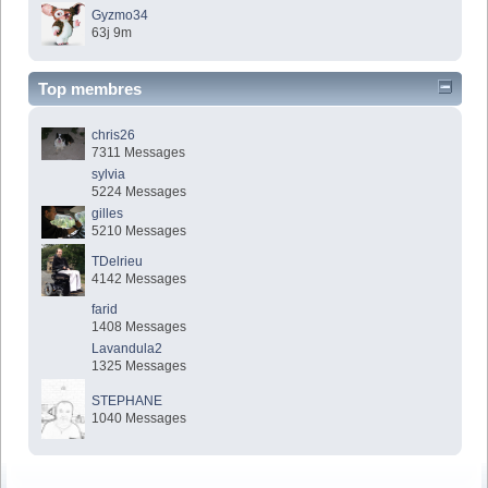
Gyzmo34
63j 9m
Top membres
chris26
7311 Messages
sylvia
5224 Messages
gilles
5210 Messages
TDelrieu
4142 Messages
farid
1408 Messages
Lavandula2
1325 Messages
STEPHANE
1040 Messages