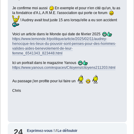
Je confirme moi aussi
En exemple et pour n'en cité qu'un, tu as
la fondatrice d'A.L.A.R.M.E. l'association qui porte ce forum
! Audrey avait tout juste 15 ans lorsqu'elle a eu son accident
Voici un article dans le Monde qui date de février 2025
https://www.lemonde.fr/politique/article/2025/02/11/audrey-
henocque-les-lieux-du-pouvoir-sont-penses-pour-des-hommes-
valides-aides-benevolement-de-leur-
femme_6541343_823448.html
Ici un portrait dans le magazine Yanous
https://www.yanous.com/espaces/Citoyens/citoyens211203.html
Au passage j'en profite pour lui faire un
Chris
24
Exprimez-vous !
/
Le défouloir