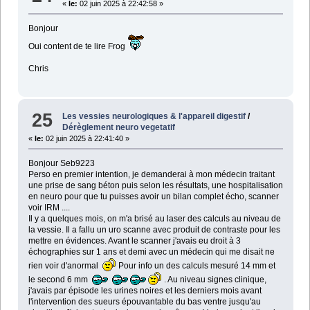
«
le:
02 juin 2025 à 22:42:58 »
Bonjour
Oui content de te lire Frog
Chris
25
Les vessies neurologiques & l'appareil digestif
/
Dérèglement neuro vegetatif
«
le:
02 juin 2025 à 22:41:40 »
Bonjour Seb9223
Perso en premier intention, je demanderai à mon médecin traitant
une prise de sang béton puis selon les résultats, une hospitalisation
en neuro pour que tu puisses avoir un bilan complet écho, scanner
voir IRM ....
Il y a quelques mois, on m'a brisé au laser des calculs au niveau de
la vessie. Il a fallu un uro scanne avec produit de contraste pour les
mettre en évidences. Avant le scanner j'avais eu droit à 3
échographies sur 1 ans et demi avec un médecin qui me disait ne
rien voir d'anormal
Pour info un des calculs mesuré 14 mm et
le second 6 mm
. Au niveau signes clinique,
j'avais par épisode les urines noires et les derniers mois avant
l'intervention des sueurs épouvantable du bas ventre jusqu'au