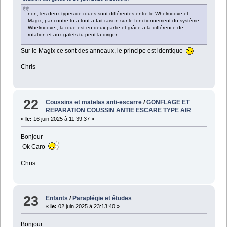
non, les deux types de roues sont différentes entre le Whelmoove et
Magix, par contre tu a tout a fait raison sur le fonctionnement du système
Whelmoove,, la roue est en deux partie et grâce a la différence de
rotation et aux galets tu peut la diriger.
Sur le Magix ce sont des anneaux, le principe est identique
Chris
22
Coussins et matelas anti-escarre
/
GONFLAGE ET
REPARATION COUSSIN ANTIE ESCARE TYPE AIR
«
le:
16 juin 2025 à 11:39:37 »
Bonjour
Ok Caro
Chris
23
Enfants
/
Paraplégie et études
«
le:
02 juin 2025 à 23:13:40 »
Bonjour