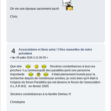
On vie une époque sacrement sacré
Chris
4
Associations et liens amis !
/
Des nouvelles de notre
président
«
le:
09 juillet 2026 à 21:06:35 »
Que dire
Sincères condoléances à tout ces
proches ! La communauté des paratétra perd une personne
importante
Il était pleinement investi pour la
recherche depuis de nombreuse années, je crois bien qu'il était à
l'origine du forum Paratétra qui est devenu le forum de l'association
A.L.A.R.M.E. en février 2005
Sincères condoléances à la famille Delrieu !!!
Christophe