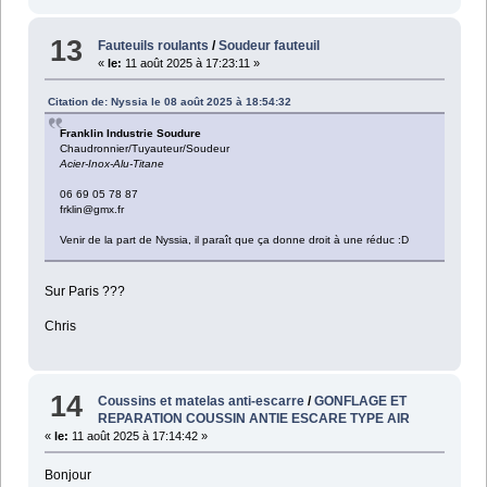
13
Fauteuils roulants
/
Soudeur fauteuil
«
le:
11 août 2025 à 17:23:11 »
Citation de: Nyssia le 08 août 2025 à 18:54:32
Franklin Industrie Soudure
Chaudronnier/Tuyauteur/Soudeur
Acier-Inox-Alu-Titane
06 69 05 78 87
frklin@gmx.fr
Venir de la part de Nyssia, il paraît que ça donne droit à une réduc :D
Sur Paris ???
Chris
14
Coussins et matelas anti-escarre
/
GONFLAGE ET
REPARATION COUSSIN ANTIE ESCARE TYPE AIR
«
le:
11 août 2025 à 17:14:42 »
Bonjour