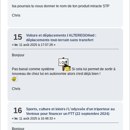
Isa pourrais tu nous donner le nom de ton produit miracle STP
Chris
15
Voiture et déplacements
/
ALTEREGO4wd :
déplacements tout-terrain sans transfert
«
le:
11 août 2025 à 17:07:28 »
Bonjour
Pas banal comme système
Si cela lui permet de sortir à
nouveau de chez lui en autonomie alors s'est déjà bien !
Chris
16
Sports, culture et loisirs
/
L'odyssée d'un triporteur au
Ventoux pour financer un FTT (22 septembre 2024)
«
le:
11 août 2025 à 16:48:33 »
Bonjour