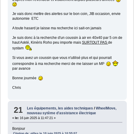
Je vais donc mettre des alertes sur le bon coin, JIB occasion, envie
autonomie ETC
A toute hasard je laisse ma recherche ici sait-on jamais
Je suis donc à la recherche d'un coussin à air en 40x40 par 5 cm de
haut Asklé, Kinéris Roho peu importe mais
SURTOUT PAS
de
systam
Si vous avez un coussin que vous n'utilisé plus et qui pourrait
correspondre à ma recherche merci de me laisser un MP
par avance
Bonne journée
Chris
21
Les équipements, les aides techniques
/
WheelMove,
nouveau sytème d'assistance électrique
«
le:
16 juin 2025 à 11:47:21 »
Bonjour
Citation de: gilles le 10 juin 2025 à 10:55:07