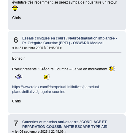
évolutive très récemment, se serez sympa de nous faire un retour
Chris
6
Essais cliniques en cours
/
Neurostimulation implantée -
Pr. Grégoire Courtine (EPFL) - ONWARD Medical
«
le:
31 octobre 2025 à 21:45:05 »
Bonsoir
Rolex présente : Grégoire Courtine – La vie en mouvement
https://www.rolex.com/fr/perpetual-initiatives/perpetual-
planet/initiative/gregoire-courtine
Chris
7
Coussins et matelas anti-escarre
/
GONFLAGE ET
REPARATION COUSSIN ANTIE ESCARE TYPE AIR
«
le:
06 septembre 2025 à 22:48:06 »