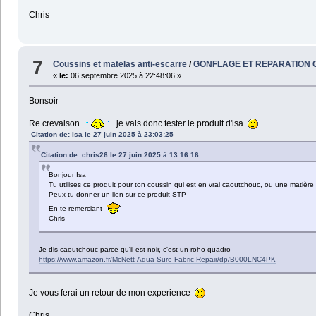
Chris
7
Coussins et matelas anti-escarre
/
GONFLAGE ET REPARATION C
«
le:
06 septembre 2025 à 22:48:06 »
Bonsoir
Re crevaison
je vais donc tester le produit d'isa
Citation de: Isa le 27 juin 2025 à 23:03:25
Citation de: chris26 le 27 juin 2025 à 13:16:16
Bonjour Isa
Tu utilises ce produit pour ton coussin qui est en vrai caoutchouc, ou une matière
Peux tu donner un lien sur ce produit STP
En te remerciant
Chris
Je dis caoutchouc parce qu'il est noir, c'est un roho quadro
https://www.amazon.fr/McNett-Aqua-Sure-Fabric-Repair/dp/B000LNC4PK
Je vous ferai un retour de mon experience
Chris