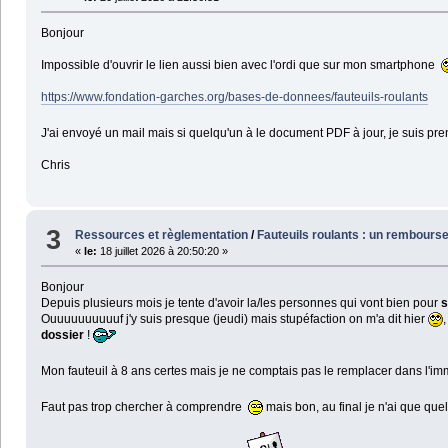
Bonjour
Impossible d'ouvrir le lien aussi bien avec l'ordi que sur mon smartphone
https://www.fondation-garches.org/bases-de-donnees/fauteuils-roulants
J'ai envoyé un mail mais si quelqu'un à le document PDF à jour, je suis p
Chris
3
Ressources et règlementation
/
Fauteuils roulants : un rembour
«
le:
18 juillet 2026 à 20:50:20 »
Bonjour
Depuis plusieurs mois je tente d'avoir la/les personnes qui vont bien pour
s
Ouuuuuuuuuuf j'y suis presque (jeudi) mais stupéfaction on m'a dit hier
dossier
!
Mon fauteuil à 8 ans certes mais je ne comptais pas le remplacer dans l'im
Faut pas trop chercher à comprendre
mais bon, au final je n'ai que que