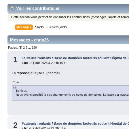
Voir les contributions
Cette section vous permet de consulter les contributions (messages, sujets et fichier
Messages
Sujets
Fichiers joints
Messages - chris26
Pages: [
1
]
2
3
...
189
1
Fauteuils roulants
/
Base de données fauteuils roulant Hôpital de
«
le:
22 juillet 2026 à 20:48:10 »
La réponse que j'ai eu par mail
Citer
Bonjour,
Nous avons procédé à des changements de noms de domaines. La base est inacces
2
Fauteuils roulants
/
Base de données fauteuils roulant Hôpital de
«
le:
20 juillet 2026 à 21:36:51 »