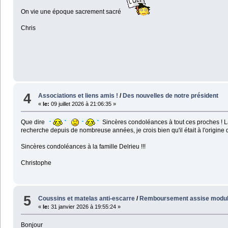
On vie une époque sacrement sacré
Chris
4
Associations et liens amis !
/
Des nouvelles de notre président
«
le:
09 juillet 2026 à 21:06:35 »
Que dire
Sincères condoléances à tout ces proches !
recherche depuis de nombreuse années, je crois bien qu'il était à l'origine
Sincères condoléances à la famille Delrieu !!!
Christophe
5
Coussins et matelas anti-escarre
/
Remboursement assise modul
«
le:
31 janvier 2026 à 19:55:24 »
Bonjour