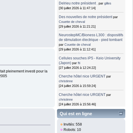
Delrieu notre président .
par
gilles
[30 juillet 2026 à 11:47:14]
Des nouvelles de notre président
par
Couette de cheval
[29 juillet 2026 à 11:21:21]
NeurostepMC/Bioness L300 : dispositifs
de stimulation électrique - pied tombant
par
Couette de cheval
[29 juillet 2026 à 11:12:41]
Cellules souches iPS - Keio University
(Japon)
par
fti
[27 juillet 2026 à 12:24:22]
était pleinement investi pour la
 2005
Cherche hôtel nice URGENT
par
christinne
[24 juillet 2026 à 15:59:24]
Cherche hôtel nice URGENT
par
christinne
[24 juillet 2026 à 15:56:46]
Qui est en ligne
Invités: 558
Robots: 10