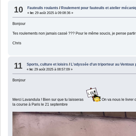
10
Fauteuils roulants
/
Roulement pour fauteuils et atelier mécani
«
le:
29 août 2025 à 09:08:36 »
Bonjour
Tes roulements non jamais cassé ??? Pour le même soucis, je pense partir
Chris
11
Sports, culture et loisirs
/
L'odyssée d'un triporteur au Ventoux
«
le:
29 août 2025 à 08:57:09 »
Bonjour
Merci Lavandula ! Bien sur que tu laisseras
On va nous le livre
la course à Paris le 21 septembre