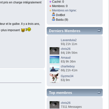
Caché: 0
ent pris en charge intégralement
Membres: 0
Membres en ligne
:
DotBot
Baidu (9)
r et le galbe. Il y a trois ans,
 le plus imposant
Derniers Membres
Lavandula2
93j 21h 11m
chris26
84j 19h 56m
Arnaud
83j 9h 36m
charlieboy
66j 21h 41m
Gyzmo34
63j 9m
Top membres
chris26
7311 Messages