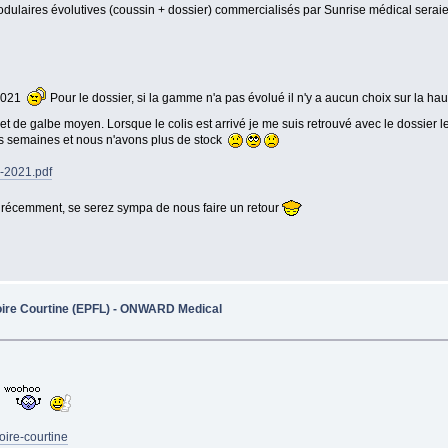
modulaires évolutives (coussin + dossier) commercialisés par Sunrise médical serai
 2021
Pour le dossier, si la gamme n'a pas évolué il n'y a aucun choix sur la hauteu
 et de galbe moyen. Lorsque le colis est arrivé je me suis retrouvé avec le dossier
s semaines et nous n'avons plus de stock
o-2021.pdf
 récemment, se serez sympa de nous faire un retour
goire Courtine (EPFL) - ONWARD Medical
goire-courtine