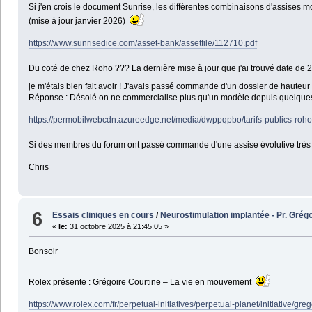
Si j'en crois le document Sunrise, les différentes combinaisons d'assises 
(mise à jour janvier 2026)
https://www.sunrisedice.com/asset-bank/assetfile/112710.pdf
Du coté de chez Roho ??? La dernière mise à jour que j'ai trouvé date de
je m'étais bien fait avoir ! J'avais passé commande d'un dossier de hauteur
Réponse : Désolé on ne commercialise plus qu'un modèle depuis quelque
https://permobilwebcdn.azureedge.net/media/dwppqpbo/tarifs-publics-roh
Si des membres du forum ont passé commande d'une assise évolutive très
Chris
6
Essais cliniques en cours
/
Neurostimulation implantée - Pr. Gré
«
le:
31 octobre 2025 à 21:45:05 »
Bonsoir
Rolex présente : Grégoire Courtine – La vie en mouvement
https://www.rolex.com/fr/perpetual-initiatives/perpetual-planet/initiative/gre