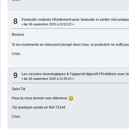
8
Fauteuils roulants
/
Roulement pour fauteuils et atelier mécaniqu
«
le:
06 septembre 2025 à 22:02:23 »
Bonjour
Si les roulements se retrouvent plongé dans l'eau, la protection ne suffit pa
Chris
9
Les vessies neurologiques & l'appareil digestif
/
Problème avec le
«
le:
06 septembre 2025 à 21:55:24 »
Salut Titi
Peux tu nous donner une réference
J'ai quelques sonde en Ref 73144
Chris