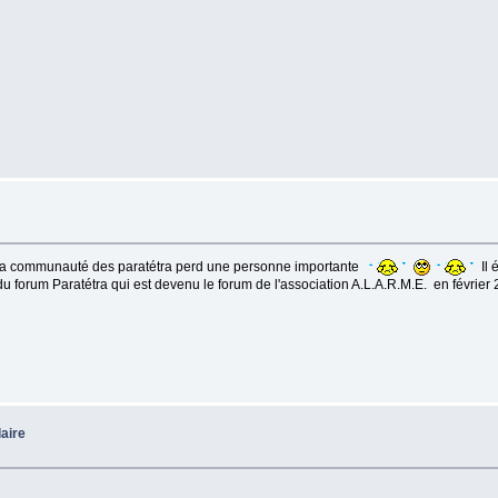
 La communauté des paratétra perd une personne importante
Il 
 du forum Paratétra qui est devenu le forum de l'association A.L.A.R.M.E. en février
aire