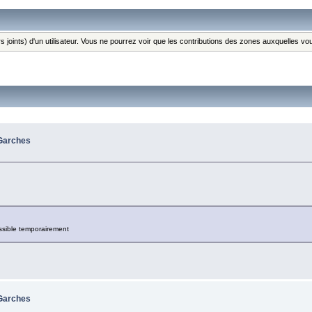
s joints) d'un utilisateur. Vous ne pourrez voir que les contributions des zones auxquelles v
 Garches
sible temporairement
 Garches