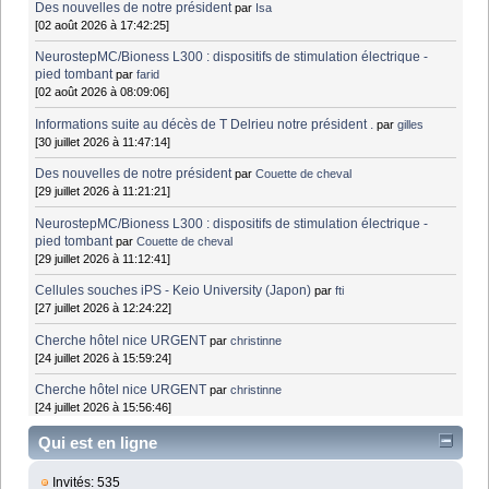
Des nouvelles de notre président
par
Isa
[02 août 2026 à 17:42:25]
NeurostepMC/Bioness L300 : dispositifs de stimulation électrique -
pied tombant
par
farid
[02 août 2026 à 08:09:06]
Informations suite au décès de T Delrieu notre président .
par
gilles
[30 juillet 2026 à 11:47:14]
Des nouvelles de notre président
par
Couette de cheval
[29 juillet 2026 à 11:21:21]
NeurostepMC/Bioness L300 : dispositifs de stimulation électrique -
pied tombant
par
Couette de cheval
[29 juillet 2026 à 11:12:41]
Cellules souches iPS - Keio University (Japon)
par
fti
[27 juillet 2026 à 12:24:22]
Cherche hôtel nice URGENT
par
christinne
[24 juillet 2026 à 15:59:24]
Cherche hôtel nice URGENT
par
christinne
[24 juillet 2026 à 15:56:46]
Qui est en ligne
Invités: 535