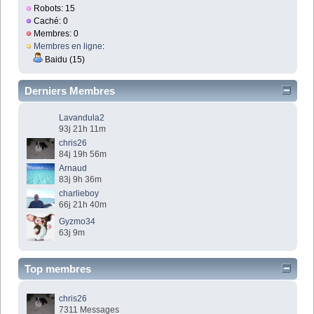
Robots: 15
Caché: 0
Membres: 0
Membres en ligne
:
Baidu (15)
Derniers Membres
Lavandula2
93j 21h 11m
chris26
84j 19h 56m
Arnaud
83j 9h 36m
charlieboy
66j 21h 40m
Gyzmo34
63j 9m
Top membres
chris26
7311 Messages