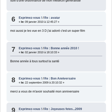
suffi d'une ordonnance de mon médecin généraliste
6
Exprimez-vous !
/
Re : avatar
«
le:
09 janvier 2010 à 12:45:27 »
moi aussi je les vue en 3 D j'ai adoré c'est un super film
7
Exprimez-vous !
/
Re : Bonne année 2010 !
«
le:
02 janvier 2010 à 18:10:33 »
Bonne année à tous surtout la santé
8
Exprimez-vous !
/
Re : Bon Anniversaire
«
le:
22 septembre 2009 à 20:10:32 »
merci a vous de m'avoir souhaité mon anniversaire
9
Exprimez-vous !
/
Re : Joyeuses fetes...2009