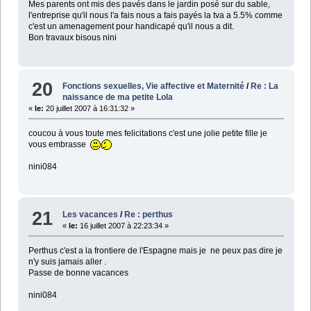
Mes parents ont mis des pavés dans le jardin posé sur du sable,
l'entreprise qu'il nous l'a fais nous a fais payés la tva a 5.5% comme
c'est un amenagement pour handicapé qu'il nous a dit.
Bon travaux bisous nini
20
Fonctions sexuelles, Vie affective et Maternité
/
Re : La
naissance de ma petite Lola
«
le:
20 juillet 2007 à 16:31:32 »
coucou à vous toute mes felicitations c'est une jolie petite fille je
vous embrasse
nini084
21
Les vacances
/
Re : perthus
«
le:
16 juillet 2007 à 22:23:34 »
Perthus c'est a la frontiere de l'Espagne mais je ne peux pas dire je
n'y suis jamais aller .
Passe de bonne vacances
nini084