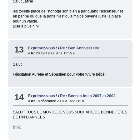
Salut Lafine
les toilette place de l'horloge son bien a par quand l'ascenseur et
en panne ou que la porte n'est qu'a moitié ouverte juste la place
pour un valide.
Bise à plus nini
13
Exprimez-vous !
/
Re : Bon Anniversaire
«
le:
28 avril 2008 à 11:13:15 »
Salut
Félicitation Aurélie et Sébastien pour votre future bébé
14
Exprimez-vous !
/
Re : Bonnes fetes 2007 et 2008
«
le:
18 décembre 2007 à 15:29:15 »
SALUT TOUS LE MONDE JE VOUS SOUHAITE DE BONNE FETES
DE FIN D'ANNEES
BISE