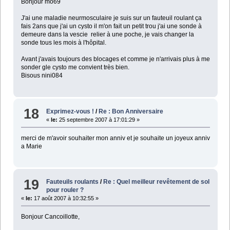
Bonjour mo69
J'ai une maladie neurmosculaire je suis sur un fauteuil roulant ça
fais 2ans que j'ai un cysto il m'on fait un petit trou j'ai une sonde à
demeure dans la vescie relier à une poche, je vais changer la
sonde tous les mois à l'hôpital.
Avant j'avais toujours des blocages et comme je n'arrivais plus à me
sonder gle cysto me convient très bien.
Bisous nini084
18
Exprimez-vous !
/
Re : Bon Anniversaire
«
le:
25 septembre 2007 à 17:01:29 »
merci de m'avoir souhaiter mon anniv et je souhaite un joyeux anniv
a Marie
19
Fauteuils roulants
/
Re : Quel meilleur revêtement de sol
pour rouler ?
«
le:
17 août 2007 à 10:32:55 »
Bonjour Cancoillotte,