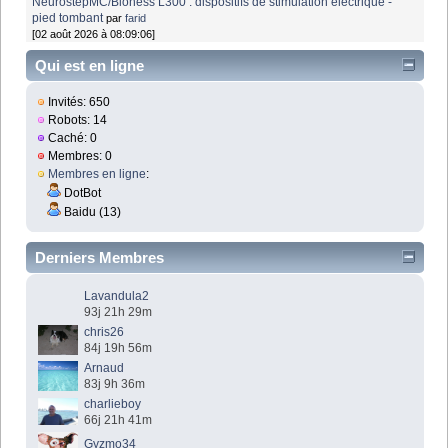
NeurostepMC/Bioness L300 : dispositifs de stimulation électrique -
pied tombant
par
farid
[02 août 2026 à 08:09:06]
Qui est en ligne
Invités: 650
Robots: 14
Caché: 0
Membres: 0
Membres en ligne
:
DotBot
Baidu (13)
Derniers Membres
Lavandula2
93j 21h 29m
chris26
84j 19h 56m
Arnaud
83j 9h 36m
charlieboy
66j 21h 41m
Gyzmo34