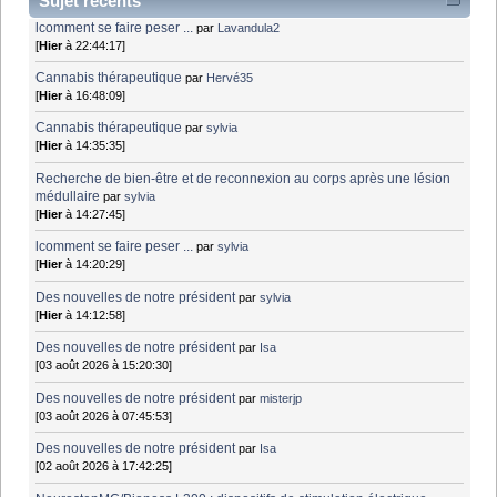
Sujet récents
lcomment se faire peser ...
par
Lavandula2
[
Hier
à 22:44:17]
Cannabis thérapeutique
par
Hervé35
[
Hier
à 16:48:09]
Cannabis thérapeutique
par
sylvia
[
Hier
à 14:35:35]
Recherche de bien-être et de reconnexion au corps après une lésion
médullaire
par
sylvia
[
Hier
à 14:27:45]
lcomment se faire peser ...
par
sylvia
[
Hier
à 14:20:29]
Des nouvelles de notre président
par
sylvia
[
Hier
à 14:12:58]
Des nouvelles de notre président
par
Isa
[03 août 2026 à 15:20:30]
Des nouvelles de notre président
par
misterjp
[03 août 2026 à 07:45:53]
Des nouvelles de notre président
par
Isa
[02 août 2026 à 17:42:25]