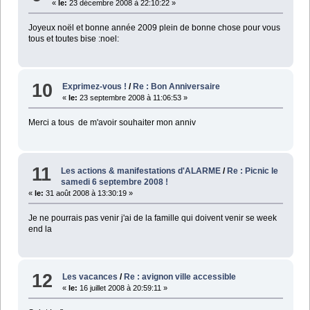
«
le:
23 décembre 2008 à 22:10:22 »
Joyeux noël et bonne année 2009 plein de bonne chose pour vous
tous et toutes bise :noel:
10
Exprimez-vous !
/
Re : Bon Anniversaire
«
le:
23 septembre 2008 à 11:06:53 »
Merci a tous de m'avoir souhaiter mon anniv
11
Les actions & manifestations d'ALARME
/
Re : Picnic le
samedi 6 septembre 2008 !
«
le:
31 août 2008 à 13:30:19 »
Je ne pourrais pas venir j'ai de la famille qui doivent venir se week
end la
12
Les vacances
/
Re : avignon ville accessible
«
le:
16 juillet 2008 à 20:59:11 »