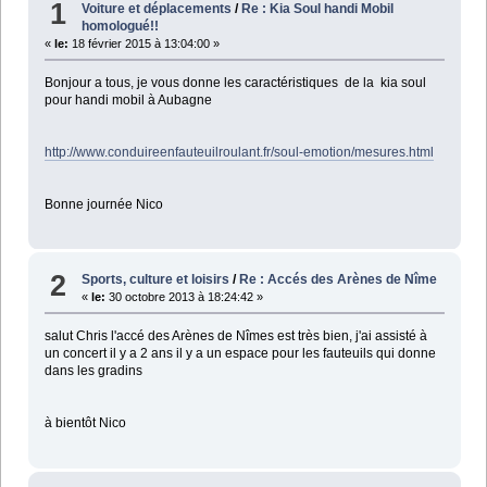
1
Voiture et déplacements
/
Re : Kia Soul handi Mobil
homologué!!
«
le:
18 février 2015 à 13:04:00 »
Bonjour a tous, je vous donne les caractéristiques de la kia soul
pour handi mobil à Aubagne
http://www.conduireenfauteuilroulant.fr/soul-emotion/mesures.html
Bonne journée Nico
2
Sports, culture et loisirs
/
Re : Accés des Arènes de Nîme
«
le:
30 octobre 2013 à 18:24:42 »
salut Chris l'accé des Arènes de Nîmes est très bien, j'ai assisté à
un concert il y a 2 ans il y a un espace pour les fauteuils qui donne
dans les gradins
à bientôt Nico