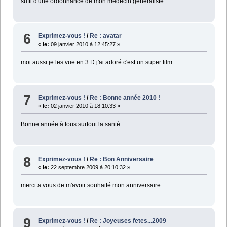
suffi d'une ordonnance de mon médecin généraliste
6
Exprimez-vous !
/
Re : avatar
«
le:
09 janvier 2010 à 12:45:27 »
moi aussi je les vue en 3 D j'ai adoré c'est un super film
7
Exprimez-vous !
/
Re : Bonne année 2010 !
«
le:
02 janvier 2010 à 18:10:33 »
Bonne année à tous surtout la santé
8
Exprimez-vous !
/
Re : Bon Anniversaire
«
le:
22 septembre 2009 à 20:10:32 »
merci a vous de m'avoir souhaité mon anniversaire
9
Exprimez-vous !
/
Re : Joyeuses fetes...2009