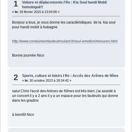
1
Voiture et déplacements
/
Re : Kia Soul handi Mobil
homologué!!
«
le:
18 février 2015 à 13:04:00 »
Bonjour a tous, je vous donne les caractéristiques de la kia soul
pour handi mobil à Aubagne
http://www.conduireenfauteuilroulant.fr/soul-emotion/mesures.html
Bonne journée Nico
2
Sports, culture et loisirs
/
Re : Accés des Arènes de Nîme
«
le:
30 octobre 2013 à 18:24:42 »
salut Chris l'accé des Arènes de Nîmes est très bien, j'ai assisté à
un concert il y a 2 ans il y a un espace pour les fauteuils qui donne
dans les gradins
à bientôt Nico