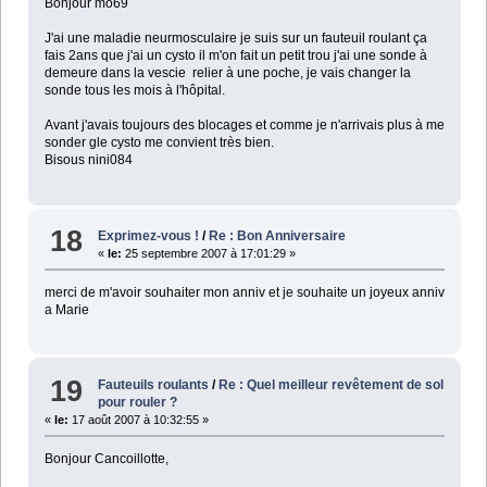
Bonjour mo69
J'ai une maladie neurmosculaire je suis sur un fauteuil roulant ça
fais 2ans que j'ai un cysto il m'on fait un petit trou j'ai une sonde à
demeure dans la vescie relier à une poche, je vais changer la
sonde tous les mois à l'hôpital.
Avant j'avais toujours des blocages et comme je n'arrivais plus à me
sonder gle cysto me convient très bien.
Bisous nini084
18
Exprimez-vous !
/
Re : Bon Anniversaire
«
le:
25 septembre 2007 à 17:01:29 »
merci de m'avoir souhaiter mon anniv et je souhaite un joyeux anniv
a Marie
19
Fauteuils roulants
/
Re : Quel meilleur revêtement de sol
pour rouler ?
«
le:
17 août 2007 à 10:32:55 »
Bonjour Cancoillotte,