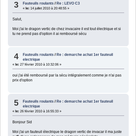
3
Fauteuils roulants
/
Re : LEVO C3
«
le:
14 juillet 2010 à 20:48:55 »
Salut,
Moi j'ai le dragon vertic de chez invacaire il est tout électrique et si
tu ne prend pas d'option il ai remboursé sécu
4
Fauteuils roulants
/
Re : demarche achat 1er fauteuil
electrique
«
le:
27 février 2010 à 10:32:06 »
oui j'ai été remboursé par la sécu intégralement comme je n'ai pas
prix d'option
5
Fauteuils roulants
/
Re : demarche achat 1er fauteuil
electrique
«
le:
26 février 2010 à 16:55:33 »
Bonjour Sid
Moi j'ai un fauteuil électrique le dragon vertic de invacar il ma juste