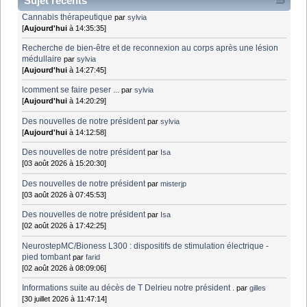
Sujet récents
Cannabis thérapeutique
par
sylvia
[
Aujourd'hui
à 14:35:35]
Recherche de bien-être et de reconnexion au corps après une lésion
médullaire
par
sylvia
[
Aujourd'hui
à 14:27:45]
lcomment se faire peser ...
par
sylvia
[
Aujourd'hui
à 14:20:29]
Des nouvelles de notre président
par
sylvia
[
Aujourd'hui
à 14:12:58]
Des nouvelles de notre président
par
Isa
[03 août 2026 à 15:20:30]
Des nouvelles de notre président
par
misterjp
[03 août 2026 à 07:45:53]
Des nouvelles de notre président
par
Isa
[02 août 2026 à 17:42:25]
NeurostepMC/Bioness L300 : dispositifs de stimulation électrique -
pied tombant
par
farid
[02 août 2026 à 08:09:06]
Informations suite au décès de T Delrieu notre président .
par
gilles
[30 juillet 2026 à 11:47:14]