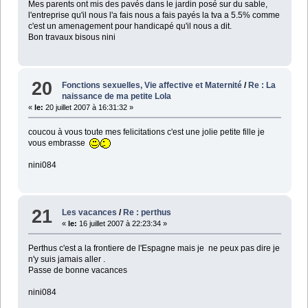
Mes parents ont mis des pavés dans le jardin posé sur du sable,
l'entreprise qu'il nous l'a fais nous a fais payés la tva a 5.5% comme
c'est un amenagement pour handicapé qu'il nous a dit.
Bon travaux bisous nini
20
Fonctions sexuelles, Vie affective et Maternité
/
Re : La
naissance de ma petite Lola
«
le:
20 juillet 2007 à 16:31:32 »
coucou à vous toute mes felicitations c'est une jolie petite fille je
vous embrasse
nini084
21
Les vacances
/
Re : perthus
«
le:
16 juillet 2007 à 22:23:34 »
Perthus c'est a la frontiere de l'Espagne mais je ne peux pas dire je
n'y suis jamais aller .
Passe de bonne vacances
nini084