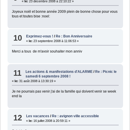
«
le:
23 décembre 2008 à 22:10:22 »
Joyeux noël et bonne année 2009 plein de bonne chose pour vous
tous et toutes bise :noel:
10
Exprimez-vous !
/
Re : Bon Anniversaire
«
le:
23 septembre 2008 à 11:06:53 »
Merci a tous de m'avoir souhaiter mon anniv
11
Les actions & manifestations d'ALARME
/
Re : Picnic le
samedi 6 septembre 2008 !
«
le:
31 août 2008 à 13:30:19 »
Je ne pourrais pas venir j'ai de la famille qui doivent venir se week
end la
12
Les vacances
/
Re : avignon ville accessible
«
le:
16 juillet 2008 à 20:59:11 »