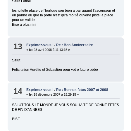
Salut Lafine
les toilette place de l'horloge son bien a par quand l'ascenseur et
en panne ou que la porte n'est qu'a moitié ouverte juste la place
pour un valide.
Bise à plus nini
13
Exprimez-vous !
/
Re : Bon Anniversaire
«
le:
28 avril 2008 à 11:13:15 »
Salut
Félicitation Aurélie et Sébastien pour votre future bébé
14
Exprimez-vous !
/
Re : Bonnes fetes 2007 et 2008
«
le:
18 décembre 2007 à 15:29:15 »
SALUT TOUS LE MONDE JE VOUS SOUHAITE DE BONNE FETES
DE FIN D'ANNEES
BISE