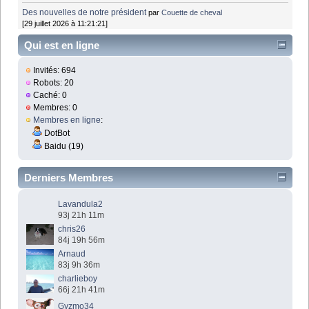
Des nouvelles de notre président
par
Couette de cheval
[29 juillet 2026 à 11:21:21]
Qui est en ligne
Invités: 694
Robots: 20
Caché: 0
Membres: 0
Membres en ligne
:
DotBot
Baidu (19)
Derniers Membres
Lavandula2
93j 21h 11m
chris26
84j 19h 56m
Arnaud
83j 9h 36m
charlieboy
66j 21h 41m
Gyzmo34