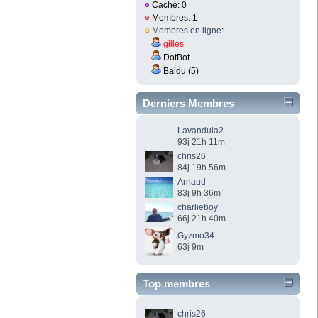
Caché: 0
Membres: 1
Membres en ligne
:
gilles
DotBot
Baidu (5)
Derniers Membres
Lavandula2
93j 21h 11m
chris26
84j 19h 56m
Arnaud
83j 9h 36m
charlieboy
66j 21h 40m
Gyzmo34
63j 9m
Top membres
chris26