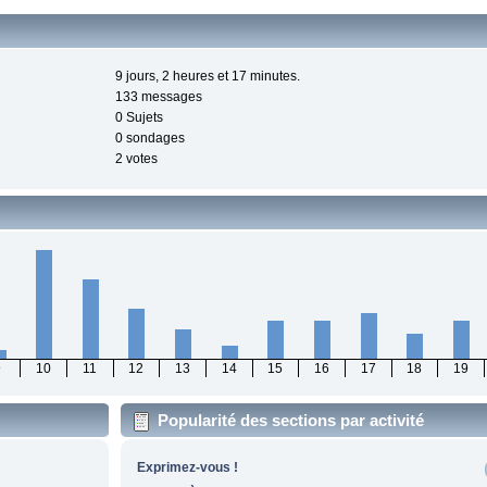
9 jours, 2 heures et 17 minutes.
133 messages
0 Sujets
0 sondages
2 votes
9
10
11
12
13
14
15
16
17
18
19
Popularité des sections par activité
Exprimez-vous !