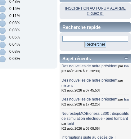
0,48%
INSCRIPTION AU FORUM ALARME
0,15%
cliquez ici
0,11%
0,08%
Recherche rapide
0,08%
0,05%
0,04%
0,03%
Sujet récents
0,03%
Des nouvelles de notre président
par
Isa
[03 août 2026 à 15:20:30]
Des nouvelles de notre président
par
misterjp
[03 août 2026 à 07:45:53]
Des nouvelles de notre président
par
Isa
[02 août 2026 à 17:42:25]
NeurostepMC/Bioness L300 : dispositifs
de stimulation électrique - pied tombant
par
farid
[02 août 2026 à 08:09:06]
Informations suite au décès de T