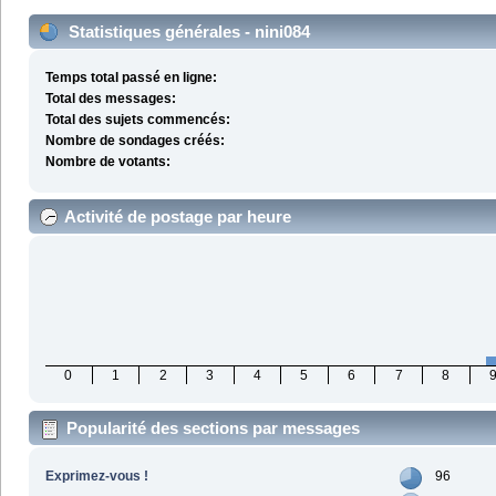
Statistiques générales - nini084
Temps total passé en ligne:
Total des messages:
Total des sujets commencés:
Nombre de sondages créés:
Nombre de votants:
Activité de postage par heure
0
1
2
3
4
5
6
7
8
Popularité des sections par messages
Exprimez-vous !
96