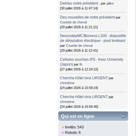
Delrieu notre président .
par
gilles
[30 juillet 2026 à 11:47:14]
Des nouvelles de notre président
par
Couette de cheval
[29 juillet 2026 à 11:21:21]
NeurostepMC/Bioness L300 : dispositifs
de stimulation électrique - pied tombant
par
Couette de cheval
[29 juillet 2026 à 11:12:41]
Cellules souches iPS - Keio University
(Japon)
par
fti
[27 juillet 2026 à 12:24:22]
Cherche hôtel nice URGENT
par
christinne
[24 juillet 2026 à 15:59:24]
Cherche hôtel nice URGENT
par
christinne
[24 juillet 2026 à 15:56:46]
Qui est en ligne
Invités: 543
Robots: 6