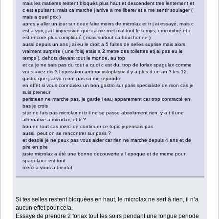
mais les matieres restent bloqués plus haut et descendent tres lentement et
c est epuisant, mais ca marche j arrive a me liberer et a me sentir soulager (
mais a quel prix )
apres y aller un jour sur deux faire moins de microlax et tr j ai essayé, mais c
est a voir, j ai l impression que ca me met mal tout le temps, emcombré et c
est encore plus compliqué ( mais surtout ca bouchonne )
aussi depuis un ans j ai eu le droit a 5 fuites de selles suprise mais alors
vraiment surprise ( une foisj etais a 2 metre des toilettes etj ai pas eu le
temps ), dehors devant tout le monde, au top
et ca je ne sais pas du tout a quoi c est du, trop de forlax spagulax comme
vous avez dis ? l operation anterocystoplastie il y a plus d un an ? les 12
gastro que j ai vu n ont pas su me repondre
en effet si vous connaisez un bon gastro sur paris specialiste de mon cas je
suis preneur
peristeen ne marche pas, je garde l eau apparement car trop contracté en
bas je crois
si je ne fais pas microlax ni tr il ne se passe absolument rien, y a t il une
alternative a micorlax, et tr ?
bon en tout cas merci de continuer ce topic jepensais pas
aussi, peut on se rencontrer sur paris ?
et desolé je ne peux pas vous aider car rien ne marche depuis 4 ans et de
pire en pire
juste microlax a été une bonne decouverte a l epoque et de meme pour
spagulax c est tout
merci a vous a bientot
Si tes selles restent bloquées en haut, le microlax ne sert à rien, il n’a
aucun effet pour cela.
Essaye de prendre 2 forlax tout les soirs pendant une longue periode