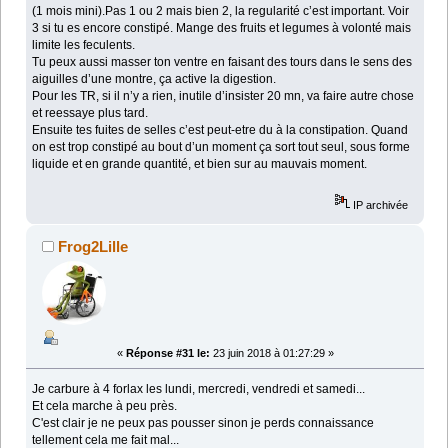
(1 mois mini).Pas 1 ou 2 mais bien 2, la regularité c’est important. Voir
3 si tu es encore constipé. Mange des fruits et legumes à volonté mais
limite les feculents.
Tu peux aussi masser ton ventre en faisant des tours dans le sens des
aiguilles d’une montre, ça active la digestion.
Pour les TR, si il n’y a rien, inutile d’insister 20 mn, va faire autre chose
et reessaye plus tard.
Ensuite tes fuites de selles c’est peut-etre du à la constipation. Quand
on est trop constipé au bout d’un moment ça sort tout seul, sous forme
liquide et en grande quantité, et bien sur au mauvais moment.
IP archivée
Frog2Lille
«
Réponse #31 le:
23 juin 2018 à 01:27:29 »
Je carbure à 4 forlax les lundi, mercredi, vendredi et samedi...
Et cela marche à peu près.
C'est clair je ne peux pas pousser sinon je perds connaissance
tellement cela me fait mal...