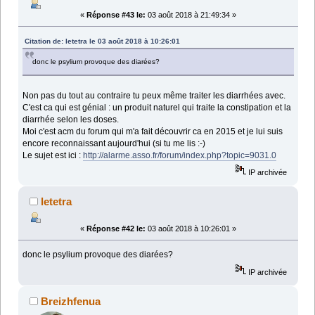
«
Réponse #43 le:
03 août 2018 à 21:49:34 »
Citation de: letetra le 03 août 2018 à 10:26:01
donc le psylium provoque des diarées?
Non pas du tout au contraire tu peux même traiter les diarrhées avec.
C'est ca qui est génial : un produit naturel qui traite la constipation et la
diarrhée selon les doses.
Moi c'est acm du forum qui m'a fait découvrir ca en 2015 et je lui suis
encore reconnaissant aujourd'hui (si tu me lis :-)
Le sujet est ici :
http://alarme.asso.fr/forum/index.php?topic=9031.0
IP archivée
letetra
«
Réponse #42 le:
03 août 2018 à 10:26:01 »
donc le psylium provoque des diarées?
IP archivée
Breizhfenua