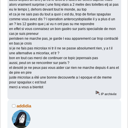
alors vraiment surprise ( une foisj etais a 2 metre des toilettes etj ai pas
eu le temps ), dehors devant tout le monde, au top
et ca je ne sais pas du tout a quoi c est du, trop de forlax spagulax
comme vous avez dis ? l operation anterocystoplastie il y a plus d un
an ? les 12 gastro que j ai vu n ont pas su me repondre
en effet si vous connaisez un bon gastro sur paris specialiste de mon
cas je suis preneur
peristeen ne marche pas, je garde l eau apparement car trop contracté
en bas je crois
si je ne fais pas microlax ni tr il ne se passe absolument rien, y a t il
une alternative a micorlax, et tr ?
bon en tout cas merci de continuer ce topic jepensais pas
aussi, peut on se rencontrer sur paris ?
et desolé je ne peux pas vous aider car rien ne marche depuis 4 ans et
de pire en pire
juste microlax a été une bonne decouverte a l epoque et de meme
pour spagulax c est tout
merci a vous a bientot
IP archivée
addidia