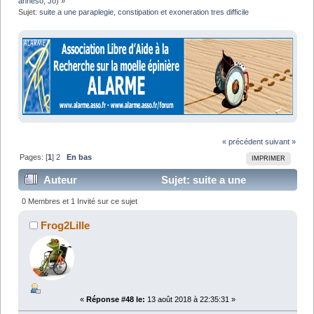
anneso
,
Jo
) »
Sujet:
suite a une paraplegie, constipation et exoneration tres difficile
« précédent
suivant »
Pages: [
1
]
2
En bas
IMPRIMER
Auteur
Sujet: suite a une
paraplegie, constipation et exoneration tres difficile
0 Membres et 1 Invité sur ce sujet
(Lu 57070 fois)
Frog2Lille
«
Réponse #48 le:
13 août 2018 à 22:35:31 »