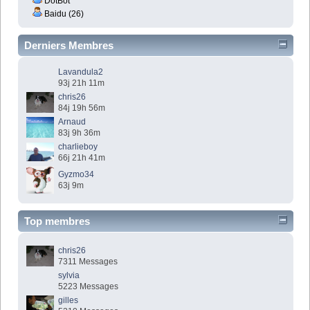
DotBot
Baidu (26)
Derniers Membres
Lavandula2
93j 21h 11m
chris26
84j 19h 56m
Arnaud
83j 9h 36m
charlieboy
66j 21h 41m
Gyzmo34
63j 9m
Top membres
chris26
7311 Messages
sylvia
5223 Messages
gilles