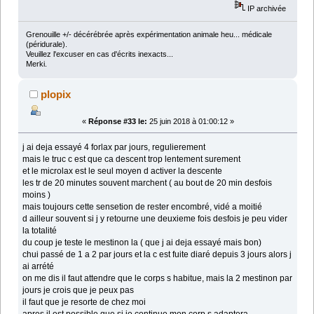
IP archivée
Grenouille +/- décérébrée après expérimentation animale heu... médicale
(péridurale).
Veuillez l'excuser en cas d'écrits inexacts...
Merki.
plopix
«
Réponse #33 le:
25 juin 2018 à 01:00:12 »
j ai deja essayé 4 forlax par jours, regulierement
mais le truc c est que ca descent trop lentement surement
et le microlax est le seul moyen d activer la descente
les tr de 20 minutes souvent marchent ( au bout de 20 min desfois
moins )
mais toujours cette sensetion de rester encombré, vidé a moitié
d ailleur souvent si j y retourne une deuxieme fois desfois je peu vider
la totalité
du coup je teste le mestinon la ( que j ai deja essayé mais bon)
chui passé de 1 a 2 par jours et la c est fuite diaré depuis 3 jours alors j
ai arrété
on me dis il faut attendre que le corps s habitue, mais la 2 mestinon par
jours je crois que je peux pas
il faut que je resorte de chez moi
apres il est possible que si je continue mon corp s adaptera