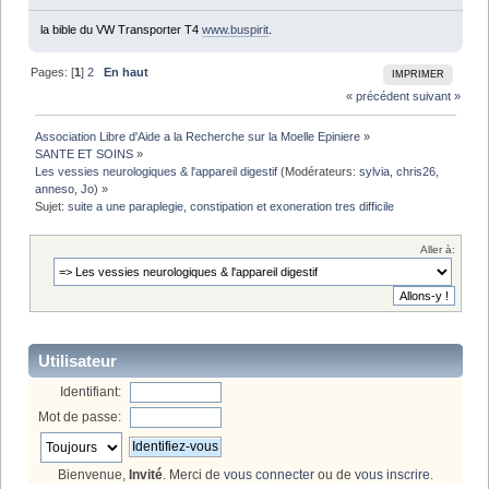
la bible du VW Transporter T4
www.buspirit
.
Pages: [
1
]
2
En haut
IMPRIMER
« précédent
suivant »
Association Libre d'Aide a la Recherche sur la Moelle Epiniere
»
SANTE ET SOINS
»
Les vessies neurologiques & l'appareil digestif
(Modérateurs:
sylvia
,
chris26
,
anneso
,
Jo
) »
Sujet:
suite a une paraplegie, constipation et exoneration tres difficile
Aller à:
Utilisateur
Identifiant:
Mot de passe:
Bienvenue,
Invité
. Merci de
vous connecter
ou de
vous inscrire
.