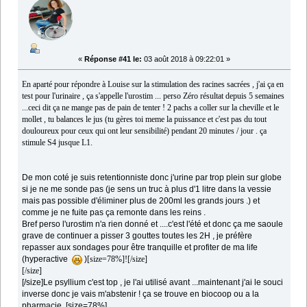
«
Réponse #41 le:
03 août 2018 à 09:22:01 »
En aparté pour répondre à Louise sur la stimulation des racines sacrées , j'ai ça en
test pour l'urinaire , ça s'appelle l'urostim ... perso Zéro résultat depuis 5 semaines
...ceci dit ça ne mange pas de pain de tenter ! 2 pachs a coller sur la cheville et le
mollet , tu balances le jus (tu gères toi meme la puissance et c'est pas du tout
douloureux pour ceux qui ont leur sensibilité) pendant 20 minutes / jour . ça
stimule S4 jusque L1.
De mon coté je suis retentionniste donc j'urine par trop plein sur globe
si je ne me sonde pas (je sens un truc à plus d'1 litre dans la vessie
mais pas possible d'éliminer plus de 200ml les grand
s jours .) et
comme je ne fuite pas ça remonte dans les reins .
Bref perso l'urostim n'a rien donné et ....c'est l'été et donc ça me saoule
grave de continuer a pisser 3 gouttes toutes les 2H , je préfère
repasser aux sondages pour être tranquille et profiter de ma life
(hyperactive
)
[size=78%]![/size]
[/size]
[/size]
Le psyllium c'est top , je l'ai utilisé avant ...maintenant j'ai le souci
inverse donc je vais m'abstenir ! ça se trouve en biocoop ou a la
pharmacie .
[size=78%]