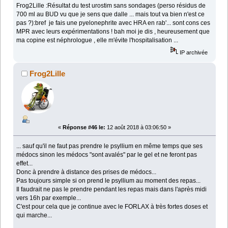
Frog2Lille :Résultat du test urostim sans sondages (perso résidus de
700 ml au BUD vu que je sens que dalle ... mais tout va bien n'est ce
pas ?):bref je fais une pyelonephrite avec HRA en rab'... sont cons ces
MPR avec leurs expérimentations ! bah moi je dis , heureusement que
ma copine est néphrologue , elle m'évite l'hospitalisation ...
IP archivée
Frog2Lille
«
Réponse #46 le:
12 août 2018 à 03:06:50 »
... sauf qu'il ne faut pas prendre le psyllium en même temps que ses
médocs sinon les médocs "sont avalés" par le gel et ne feront pas
effet...
Donc à prendre à distance des prises de médocs...
Pas toujours simple si on prend le psyllium au moment des repas...
Il faudrait ne pas le prendre pendant les repas mais dans l'après midi
vers 16h par exemple...
C'est pour cela que je continue avec le FORLAX à très fortes doses et
qui marche...