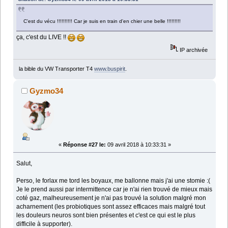
C'est du vécu !!!!!!!!!! Car je suis en train d'en chier une belle !!!!!!!!!
ça, c'est du LIVE !!
IP archivée
la bible du VW Transporter T4
www.buspirit
.
Gyzmo34
«
Réponse #27 le:
09 avril 2018 à 10:33:31 »
Salut,
Perso, le forlax me tord les boyaux, me ballonne mais j'ai une stomie :(
Je le prend aussi par intermittence car je n'ai rien trouvé de mieux mais
coté gaz, malheureusement je n'ai pas trouvé la solution malgré mon
acharnement (les probiotiques sont assez efficaces mais malgré tout
les douleurs neuros sont bien présentes et c'est ce qui est le plus
difficile à supporter).