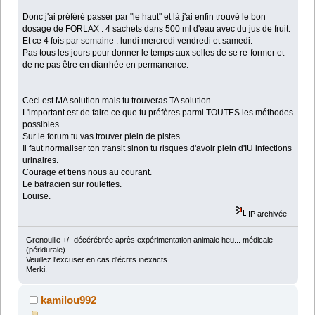
Donc j'ai préféré passer par "le haut" et là j'ai enfin trouvé le bon
dosage de FORLAX : 4 sachets dans 500 ml d'eau avec du jus de fruit.
Et ce 4 fois par semaine : lundi mercredi vendredi et samedi.
Pas tous les jours pour donner le temps aux selles de se re-former et
de ne pas être en diarrhée en permanence.
Ceci est MA solution mais tu trouveras TA solution.
L'important est de faire ce que tu préfères parmi TOUTES les méthodes
possibles.
Sur le forum tu vas trouver plein de pistes.
Il faut normaliser ton transit sinon tu risques d'avoir plein d'IU infections
urinaires.
Courage et tiens nous au courant.
Le batracien sur roulettes.
Louise.
IP archivée
Grenouille +/- décérébrée après expérimentation animale heu... médicale
(péridurale).
Veuillez l'excuser en cas d'écrits inexacts...
Merki.
kamilou992