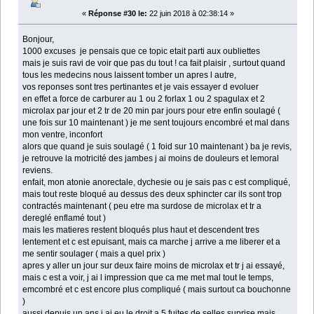
«
Réponse #30 le:
22 juin 2018 à 02:38:14 »
Bonjour,
1000 excuses je pensais que ce topic etait parti aux oubliettes
mais je suis ravi de voir que pas du tout ! ca fait plaisir , surtout quand
tous les medecins nous laissent tomber un apres l autre,
vos reponses sont tres pertinantes et je vais essayer d evoluer
en effet a force de carburer au 1 ou 2 forlax 1 ou 2 spagulax et 2
microlax par jour et 2 tr de 20 min par jours pour etre enfin soulagé (
une fois sur 10 maintenant ) je me sent toujours encombré et mal dans
mon ventre, inconfort
alors que quand je suis soulagé ( 1 foid sur 10 maintenant ) ba je revis,
je retrouve la motricité des jambes j ai moins de douleurs et lemoral
reviens.
enfait, mon atonie anorectale, dychesie ou je sais pas c est compliqué,
mais tout reste bloqué au dessus des deux sphincter car ils sont trop
contractés maintenant ( peu etre ma surdose de microlax et tr a
dereglé enflamé tout )
mais les matieres restent bloqués plus haut et descendent tres
lentement et c est epuisant, mais ca marche j arrive a me liberer et a
me sentir soulager ( mais a quel prix )
apres y aller un jour sur deux faire moins de microlax et tr j ai essayé,
mais c est a voir, j ai l impression que ca me met mal tout le temps,
emcombré et c est encore plus compliqué ( mais surtout ca bouchonne
)
aussi depuis un ans j ai eu le droit a 5 fuites de selles suprise mais