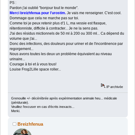
PS :
Pardon j'ai oublié "bonjour tout le monde".
Merci breizhfenua pour l'urostim.
Je vais me renseigner. C'est cool.
Dommage que cela ne marche pas sur toi.
Comme toi je peux retenir plus d'1 L, ma vessie est flasque,
rétentionniste, difficile à contracter... Je ne la sens pas.
J'ai des résidus mictionnels de 50 ml à 200 ou 300 ml... Ca dépend du
volume que j'ai...
Donc des infections, des douleurs pour uriner et de l'incontinence par
regorgement...
Nous avons toutes les deux un problème équivalent au niveau
urinaire...
Courage à toi et à vous tous!
Louise Frog2Lille space roller...
IP archivée
Grenouille +/- décérébrée après expérimentation animale heu... médicale
(péridurale).
Veuillez l'excuser en cas d'écrits inexacts...
Merki.
Breizhfenua