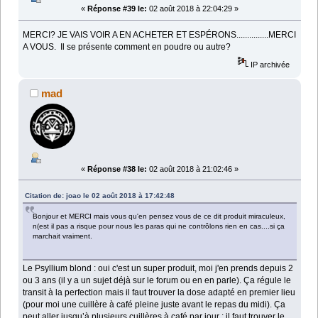
«
Réponse #39 le:
02 août 2018 à 22:04:29 »
MERCI? JE VAIS VOIR A EN ACHETER ET ESPÉRONS...............MERCI
A VOUS. Il se présente comment en poudre ou autre?
IP archivée
mad
«
Réponse #38 le:
02 août 2018 à 21:02:46 »
Citation de: joao le 02 août 2018 à 17:42:48
Bonjour et MERCI mais vous qu'en pensez vous de ce dit produit miraculeux,
n(est il pas a risque pour nous les paras qui ne contrôlons rien en cas....si ça
marchait vraiment.
Le Psyllium blond : oui c'est un super produit, moi j'en prends depuis 2
ou 3 ans (il y a un sujet déjà sur le forum ou en en parle). Ça régule le
transit à la perfection mais il faut trouver la dose adapté en premier lieu
(pour moi une cuillère à café pleine juste avant le repas du midi). Ça
peut aller jusqu’à plusieurs cuillères à café par jour : il faut trouver le