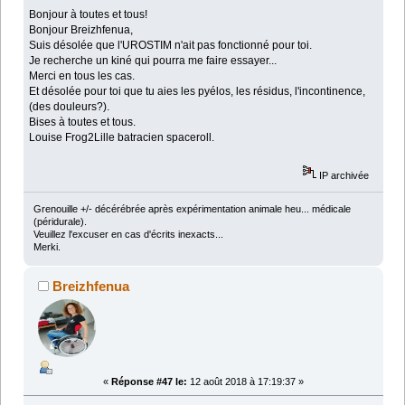
Bonjour à toutes et tous!
Bonjour Breizhfenua,
Suis désolée que l'UROSTIM n'ait pas fonctionné pour toi.
Je recherche un kiné qui pourra me faire essayer...
Merci en tous les cas.
Et désolée pour toi que tu aies les pyélos, les résidus, l'incontinence,
(des douleurs?).
Bises à toutes et tous.
Louise Frog2Lille batracien spaceroll.
IP archivée
Grenouille +/- décérébrée après expérimentation animale heu... médicale
(péridurale).
Veuillez l'excuser en cas d'écrits inexacts...
Merki.
Breizhfenua
«
Réponse #47 le:
12 août 2018 à 17:19:37 »