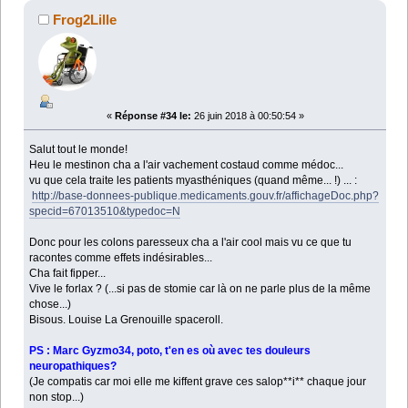
Frog2Lille
«
Réponse #34 le:
26 juin 2018 à 00:50:54 »
Salut tout le monde!
Heu le mestinon cha a l'air vachement costaud comme médoc...
vu que cela traite les patients myasthéniques (quand même... !) ... :
http://base-donnees-publique.medicaments.gouv.fr/affichageDoc.php?
specid=67013510&typedoc=N
Donc pour les colons paresseux cha a l'air cool mais vu ce que tu
racontes comme effets indésirables...
Cha fait fipper...
Vive le forlax ? (...si pas de stomie car là on ne parle plus de la même
chose...)
Bisous. Louise La Grenouille spaceroll.
PS : Marc Gyzmo34, poto, t'en es où avec tes douleurs
neuropathiques?
(Je compatis car moi elle me kiffent grave ces salop**i** chaque jour
non stop...)