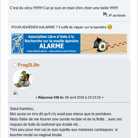
C'est du vécu !!!!!!!!!! Car je suis en train d'en chier une belle !!!!!!!!!
IP archivée
POUR ADHÉRER A ALARME ? Il suffit de cliquer sur la bannière
Frog2Lille
«
Réponse #26 le:
08 avril 2018 à 23:23:25 »
Salut Kamilou,
Moi aussi on m'a dit qu'il n'y avait pas mieux que le peristeen.
Mais l'idée de me fourrer une sonde rectale et de la flotte... avec les
risques de fuite du ballonet qui éclate etc...
Très peu pour moi car je suis sujette aux malaises cardiaques si
toucher rectal ou vaginal brutal.