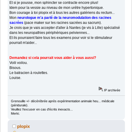
Et si je pousse, mon sphincter se contracte encore plus!
Idem pour la vessie au niveau de mon urétre hypertonique.
Bon courage à toi plopix et à tous les autres galériens du rectum...
Mon
neurologue m'a parlé de la neuromodulation des racines
sacrées
(pace maker sur les racines sacrées au sacrum).
Je crois que je vais accepter d'aller à Nantes (je vis à Lille) spécialisé
dans les neuropathies périphériques pelviennes...
Et ils pourraient faire tous les examens pour voir si le stimulateur
pourrait m'aider...
Demandez si cela pourrait vous aider à vous aussi?
Voili voilou.
Bisous.
Le batracien à roulettes.
Louise.
IP archivée
Grenouille +/- décérébrée après expérimentation animale heu... médicale
(péridurale).
Veuillez l'excuser en cas d'écrits inexacts...
Merki.
plopix