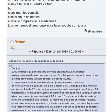
mais ca fait mal au ventre ce truc
bon
merci pour les conseils
et la clinique de nantes
et vive le progress de la medecine !
tous au neurogel , neuronax et cellules souches un jour :)
IP archivée
Bruce
«
Réponse #32 le:
24 juin 2018 à 01:06:09 »
Citation de: plopix le 22 juin 2018 à 02:38:14
Bonjour,
1000 excuses je pensais que ce topic etait parti aux oubliettes
mais je suis ravi de voir que pas du tout ! ca fait plaisir , surtout quand tous
les medecins nous laissent tomber un apres l autre,
vos reponses sont tres pertinantes et je vais essayer d evoluer
en effet a force de carburer au 1 ou 2 forlax 1 ou 2 spagulax et 2 microlax
par jour et 2 tr de 20 min par jours pour etre enfin soulagé ( une fois sur 10
maintenant ) je me sent toujours encombré et mal dans mon ventre, inconfort
alors que quand je suis soulagé ( 1 foid sur 10 maintenant ) ba je revis, je
retrouve la motricité des jambes j ai moins de douleurs et lemoral reviens.
enfait, mon atonie anorectale, dychesie ou je sais pas c est compliqué, mais
tout reste bloqué au dessus des deux sphincter car ils sont trop contractés
maintenant ( peu etre ma surdose de microlax et tr a dereglé enflamé tout )