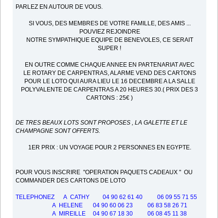
PARLEZ EN AUTOUR DE VOUS.
SI VOUS, DES MEMBRES DE VOTRE FAMILLE, DES AMIS ...
POUVIEZ REJOINDRE
NOTRE SYMPATHIQUE EQUIPE DE BENEVOLES, CE SERAIT
SUPER !
EN OUTRE COMME CHAQUE ANNEE EN PARTENARIAT AVEC
LE ROTARY DE CARPENTRAS, ALARME VEND DES CARTONS
POUR LE LOTO QUI AURA LIEU LE 16 DECEMBRE A LA SALLE
POLYVALENTE DE CARPENTRAS A 20 HEURES 30.( PRIX DES 3
CARTONS : 25€ )
DE TRES BEAUX LOTS SONT PROPOSES , LA GALETTE ET LE
CHAMPAGNE SONT OFFERTS.
1ER PRIX : UN VOYAGE POUR 2 PERSONNES EN EGYPTE.
POUR VOUS INSCRIRE "OPERATION PAQUETS CADEAUX " OU
COMMANDER DES CARTONS DE LOTO
TELEPHONEZ A CATHY 04 90 62 61 40 06 09 55 71 55
A HELENE 04 90 60 06 23 06 83 58 26 71
A MIREILLE 04 90 67 18 30 06 08 45 11 38