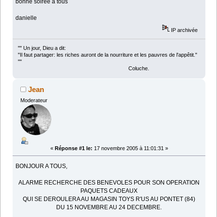
bonne soirée à tous
danielle
IP archivée
"" Un jour, Dieu a dit:
"Il faut partager: les riches auront de la nourriture et les pauvres de l'appêtit."
""
Coluche.
Jean
Moderateur
«
Réponse #1 le:
17 novembre 2005 à 11:01:31 »
BONJOUR A TOUS,
ALARME RECHERCHE DES BENEVOLES POUR SON OPERATION
PAQUETS CADEAUX
QUI SE DEROULERA AU MAGASIN TOYS R'US AU PONTET (84)
DU 15 NOVEMBRE AU 24 DECEMBRE.