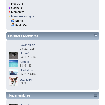
Robots: 6
Caché: 0
Membres: 0
Membres en ligne
:
DotBot
Baidu (5)
Derniers Membres
Lavandula2
93j 21h 11m
chris26
84j 19h 56m
Arnaud
83j 9h 36m
charlieboy
66j 21h 41m
Gyzmo34
63j 9m
Top membres