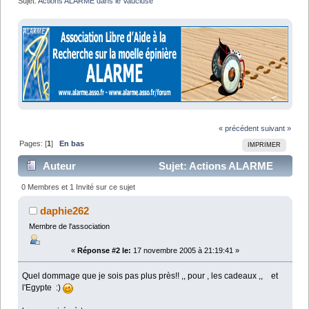
Sujet:
Actions ALARME dans le Vaucluse
« précédent
suivant »
Pages: [
1
]
En bas
IMPRIMER
Auteur
Sujet: Actions ALARME
dans le Vaucluse (Lu 10402 fois)
0 Membres et 1 Invité sur ce sujet
daphie262
Membre de l'association
«
Réponse #2 le:
17 novembre 2005 à 21:19:41 »
Quel dommage que je sois pas plus près!! ,, pour , les cadeaux ,, et
l'Egypte :)