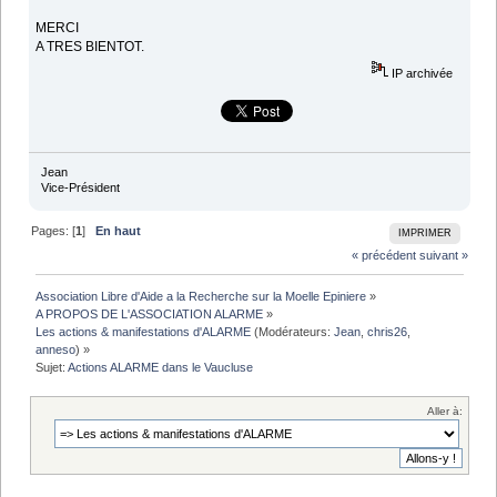
MERCI
A TRES BIENTOT.
IP archivée
Jean
Vice-Président
Pages: [
1
]
En haut
IMPRIMER
« précédent
suivant »
Association Libre d'Aide a la Recherche sur la Moelle Epiniere
»
A PROPOS DE L'ASSOCIATION ALARME
»
Les actions & manifestations d'ALARME
(Modérateurs:
Jean
,
chris26
,
anneso
) »
Sujet:
Actions ALARME dans le Vaucluse
Aller à: