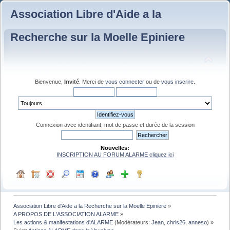
Association Libre d'Aide a la
Recherche sur la Moelle Epiniere
Bienvenue,
Invité
. Merci de
vous connecter
ou de
vous inscrire
.
Connexion avec identifiant, mot de passe et durée de la session
Nouvelles:
INSCRIPTION AU FORUM ALARME cliquez ici
Association Libre d'Aide a la Recherche sur la Moelle Epiniere
»
A PROPOS DE L'ASSOCIATION ALARME
»
Les actions & manifestations d'ALARME
(Modérateurs:
Jean
,
chris26
,
anneso
) »