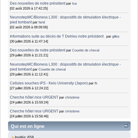
Des nouvelles de notre président
par
Isa
[02 août 2026 à 17:42:25]
NeurostepMC/Bioness L300 : dispositifs de stimulation électrique -
pied tombant
par
farid
[02 août 2026 à 08:09:06]
Informations suite au décès de T Delrieu notre président .
par
gilles
[30 juillet 2026 à 11:47:14]
Des nouvelles de notre président
par
Couette de cheval
[29 juillet 2026 à 11:21:21]
NeurostepMC/Bioness L300 : dispositifs de stimulation électrique -
pied tombant
par
Couette de cheval
[29 juillet 2026 à 11:12:41]
Cellules souches iPS - Keio University (Japon)
par
fti
[27 juillet 2026 à 12:24:22]
Cherche hôtel nice URGENT
par
christinne
[24 juillet 2026 à 15:59:24]
Cherche hôtel nice URGENT
par
christinne
[24 juillet 2026 à 15:56:46]
Qui est en ligne
Invités: 658