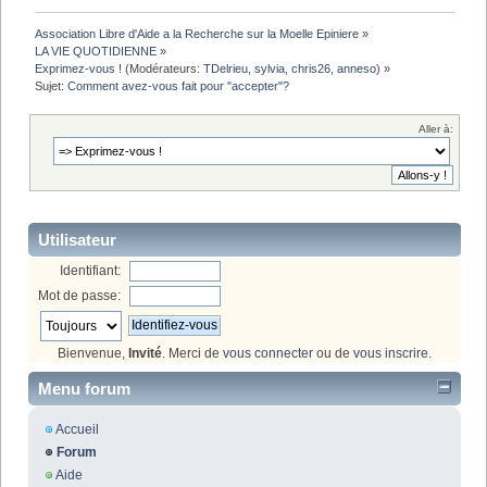
Association Libre d'Aide a la Recherche sur la Moelle Epiniere
»
LA VIE QUOTIDIENNE
»
Exprimez-vous !
(Modérateurs:
TDelrieu
,
sylvia
,
chris26
,
anneso
) »
Sujet:
Comment avez-vous fait pour "accepter"?
Aller à:
Utilisateur
Identifiant:
Mot de passe:
Bienvenue,
Invité
. Merci de
vous connecter
ou de
vous inscrire
.
Menu forum
Accueil
Forum
Aide