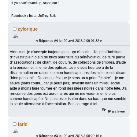
If you can't stand up, stand out !
Facebook / Insta: Jeffrey Solis
zylorique
«
Réponse #4 le:
20 avril 2018 à 09:01:32 »
Alors moi, je n'accepte toujours pas... ça c'est dit... J'ai pris l'habitude
d'investir plein plein de trucs pour faire du bénévolat ou de faire partie
d' associations : de chant, de couture, de collections de timbres, d'aide
à la personne... même des églises...Je me suis heurtée à de la
discrimination en raison de mon handicap dans des milieux soit disant
"bien pensant"... Du coup, dès que je sens un a priori "contre"... je me
sauve (sans courir... car je peux pas). Investir dans un milieu social
aide à moins faire tourner en rond des idées noires dans notre tête. J'ai
rencontré des gens extraordinaires qui ne me voient même plus
comme handicapée. Ne pas rester isolée dans sa baraque me semble
la seule alternative à l'acceptation. Bon courage à toi.
IP archivée
farid
«
Réponse #3 le:
20 avril 2018 à 08:29:16 »