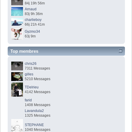
84j 19h 56m
Arnaud
83j 9h 36m
charlieboy
66j 21h 41m
Gyzmo34
63j 9m
Top membres
chris26
7311 Messages
gilles
5210 Messages
TDelrieu
4142 Messages
farid
1408 Messages
Lavandula2
1325 Messages
STEPHANE
1040 Messages