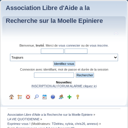
Association Libre d'Aide a la
Recherche sur la Moelle Epiniere
Bienvenue,
Invité
. Merci de
vous connecter
ou de
vous inscrire
.
Connexion avec identifiant, mot de passe et durée de la session
Nouvelles:
INSCRIPTION AU FORUM ALARME cliquez ici
Association Libre d'Aide a la Recherche sur la Moelle Epiniere
»
LA VIE QUOTIDIENNE
»
Exprimez-vous !
(Modérateurs:
TDelrieu
,
sylvia
,
chris26
,
anneso
) »