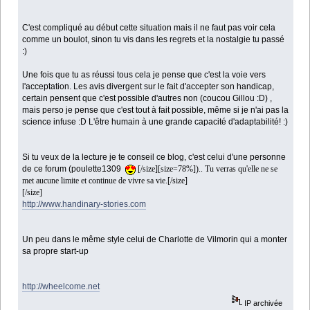
C'est compliqué au début cette situation mais il ne faut pas voir cela
comme un boulot, sinon tu vis dans les regrets et la nostalgie tu passé
:)
Une fois que tu as réussi tous cela je pense que c'est la voie vers
l'acceptation. Les avis divergent sur le fait d'accepter son handicap,
certain pensent que c'est possible d'autres non (coucou Gillou :D) ,
mais perso je pense que c'est tout à fait possible, même si je n'ai pas la
science infuse :D L'être humain à une grande capacité d'adaptabilité! :)
Si tu veux de la lecture je te conseil ce blog, c'est celui d'une personne
de ce forum (poulette1309
[/size][size=78%]).. Tu verras qu'elle ne se
met aucune limite et continue de vivre sa vie.[/size]
[/size]
http://www.handinary-stories.com
Un peu dans le même style celui de Charlotte de Vilmorin qui a monter
sa propre start-up
http://wheelcome.net
IP archivée