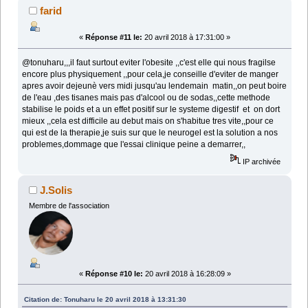
farid
«
Réponse #11 le:
20 avril 2018 à 17:31:00 »
@tonuharu,,,il faut surtout eviter l'obesite ,,c'est elle qui nous fragilse
encore plus physiquement ,,pour cela,je conseille d'eviter de manger
apres avoir dejeunè vers midi jusqu'au lendemain matin,,on peut boire
de l'eau ,des tisanes mais pas d'alcool ou de sodas,,cette methode
stabilise le poids et a un effet positif sur le systeme digestif et on dort
mieux ,,cela est difficile au debut mais on s'habitue tres vite,,pour ce
qui est de la therapie,je suis sur que le neurogel est la solution a nos
problemes,dommage que l'essai clinique peine a demarrer,,
IP archivée
J.Solis
Membre de l'association
«
Réponse #10 le:
20 avril 2018 à 16:28:09 »
Citation de: Tonuharu le 20 avril 2018 à 13:31:30