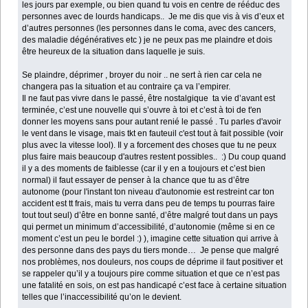
les jours par exemple, ou bien quand tu vois en centre de rééduc des
personnes avec de lourds handicaps.. Je me dis que vis à vis d’eux et
d’autres personnes (les personnes dans le coma, avec des cancers,
des maladie dégénératives etc ) je ne peux pas me plaindre et dois
être heureux de la situation dans laquelle je suis.
Se plaindre, déprimer , broyer du noir .. ne sert à rien car cela ne
changera pas la situation et au contraire ça va l’empirer.
Il ne faut pas vivre dans le passé, être nostalgique ta vie d’avant est
terminée, c’est une nouvelle qui s’ouvre à toi et c’est à toi de t'en
donner les moyens sans pour autant renié le passé . Tu parles d'avoir
le vent dans le visage, mais tkt en fauteuil c'est tout à fait possible (voir
plus avec la vitesse lool). Il y a forcement des choses que tu ne peux
plus faire mais beaucoup d'autres restent possibles.. :) Du coup quand
il y a des moments de faiblesse (car il y en a toujours et c’est bien
normal) il faut essayer de penser à la chance que tu as d’être
autonome (pour l'instant ton niveau d'autonomie est restreint car ton
accident est tt frais, mais tu verra dans peu de temps tu pourras faire
tout tout seul) d’être en bonne santé, d’être malgré tout dans un pays
qui permet un minimum d’accessibilité, d’autonomie (même si en ce
moment c’est un peu le bordel :) ), imagine cette situation qui arrive à
des personne dans des pays du tiers monde… Je pense que malgré
nos problèmes, nos douleurs, nos coups de déprime il faut positiver et
se rappeler qu’il y a toujours pire comme situation et que ce n’est pas
une fatalité en sois, on est pas handicapé c’est face à certaine situation
telles que l’inaccessibilité qu’on le devient.