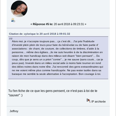
«
Réponse #5 le:
20 avril 2018 à 09:23:31 »
Citation de: zylorique le 20 avril 2018 à 09:01:32
Alors moi, je n'accepte toujours pas... ça c'est dit... J'ai pris l'habitude
d'investir plein plein de trucs pour faire du bénévolat ou de faire partie d'
associations : de chant, de couture, de collections de timbres, d'aide à la
personne... même des églises...Je me suis heurtée à de la discrimination en
raison de mon handicap dans des milieux soit disant "bien pensant"... Du
coup, dès que je sens un a priori "contre"... je me sauve (sans courir... car je
peux pas). Investir dans un milieu social aide à moins faire tourner en rond
des idées noires dans notre tête. J'ai rencontré des gens extraordinaires qui
ne me voient même plus comme handicapée. Ne pas rester isolée dans sa
baraque me semble la seule alternative à l'acceptation. Bon courage à toi.
Tu t'en fiche de ce que les gens pensent, ce n'est pas à toi de te
"sauver" :)
IP archivée
Jeffrey