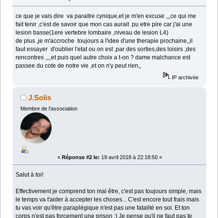
ce que je vais dire va paraitre cynique,et je m'en excuse ,,,ce qui me
fait tenir ,c'est de savoir que mon cas aurait pu etre pire car j'ai une
lesion basse(1ere vertebre lombaire ,niveau de lesion L4)
de plus ,je m'accroche toujours a l'idee d'une therapie prochaine,,il
faut essayer d'oublier l'etat ou on est ,par des sorties,des loisirs ,des
rencontres ,,,,et puis quel autre choix a t-on ? dame malchance est
passee du cote de notre vie ,et on n'y peut rien,,
IP archivée
J.Solis
Membre de l'association
«
Réponse #2 le:
19 avril 2018 à 22:18:50 »
Salut à toi!
Effectivement je comprend ton mal être, c'est pas toujours simple, mais
le temps va t'aider à accepter les choses... C'est encore tout frais mais
tu vas voir qu'être paraplégique n'est pas une fatalité en soi. Et ton
corps n'est pas forcement une prison :) Je pense qu'il ne faut pas te