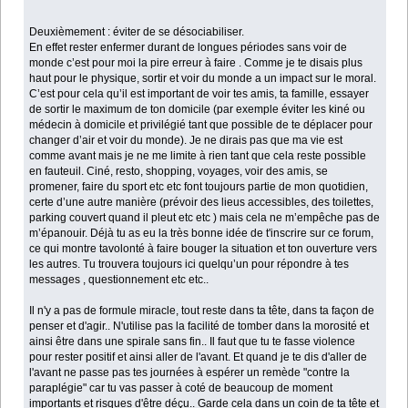
Deuxièmement : éviter de se désociabiliser.
En effet rester enfermer durant de longues périodes sans voir de
monde c’est pour moi la pire erreur à faire . Comme je te disais plus
haut pour le physique, sortir et voir du monde a un impact sur le moral.
C’est pour cela qu’il est important de voir tes amis, ta famille, essayer
de sortir le maximum de ton domicile (par exemple éviter les kiné ou
médecin à domicile et privilégié tant que possible de te déplacer pour
changer d’air et voir du monde). Je ne dirais pas que ma vie est
comme avant mais je ne me limite à rien tant que cela reste possible
en fauteuil. Ciné, resto, shopping, voyages, voir des amis, se
promener, faire du sport etc etc font toujours partie de mon quotidien,
certe d’une autre manière (prévoir des lieus accessibles, des toilettes,
parking couvert quand il pleut etc etc ) mais cela ne m’empêche pas de
m’épanouir. Déjà tu as eu la très bonne idée de t'inscrire sur ce forum,
ce qui montre tavolonté à faire bouger la situation et ton ouverture vers
les autres. Tu trouvera toujours ici quelqu’un pour répondre à tes
messages , questionnement etc etc..
Il n'y a pas de formule miracle, tout reste dans ta tête, dans ta façon de
penser et d'agir.. N'utilise pas la facilité de tomber dans la morosité et
ainsi être dans une spirale sans fin.. Il faut que tu te fasse violence
pour rester positif et ainsi aller de l'avant. Et quand je te dis d'aller de
l'avant ne passe pas tes journées à espérer un remède "contre la
paraplégie" car tu vas passer à coté de beaucoup de moment
importants et risques d'être déçu.. Garde cela dans un coin de ta tête et