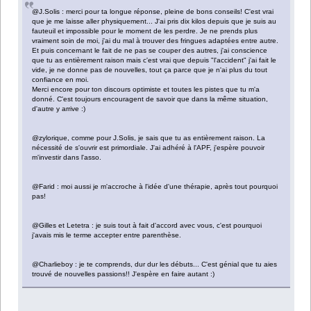
@J.Solis : merci pour ta longue réponse, pleine de bons conseils! C'est vrai
que je me laisse aller physiquement... J'ai pris dix kilos depuis que je suis au
fauteuil et impossible pour le moment de les perdre. Je ne prends plus
vraiment soin de moi, j'ai du mal à trouver des fringues adaptées entre autre.
Et puis concernant le fait de ne pas se couper des autres, j'ai conscience
que tu as entièrement raison mais c'est vrai que depuis "l'accident" j'ai fait le
vide, je ne donne pas de nouvelles, tout ça parce que je n'ai plus du tout
confiance en moi.
Merci encore pour ton discours optimiste et toutes les pistes que tu m'a
donné. C'est toujours encouragent de savoir que dans la même situation,
d'autre y arrive :)
@zylorique, comme pour J.Solis, je sais que tu as entièrement raison. La
nécessité de s'ouvrir est primordiale. J'ai adhéré à l'APF, j'espère pouvoir
m'investir dans l'asso.
@Farid : moi aussi je m'accroche à l'idée d'une thérapie, après tout pourquoi
pas!
@Gilles et Letetra : je suis tout à fait d'accord avec vous, c'est pourquoi
j'avais mis le terme accepter entre parenthèse.
@Charlieboy : je te comprends, dur dur les débuts... C'est génial que tu aies
trouvé de nouvelles passions!! J'espère en faire autant :)