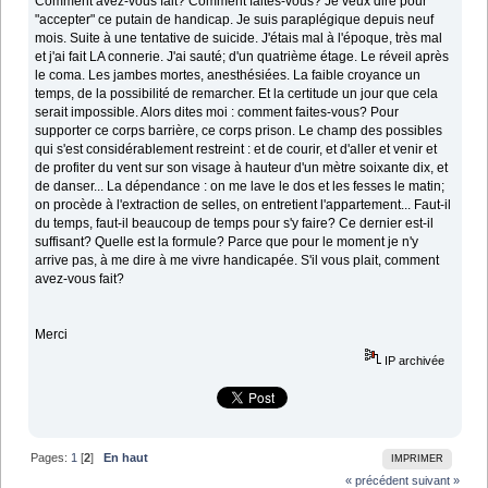
Comment avez-vous fait? Comment faites-vous? Je veux dire pour
"accepter" ce putain de handicap. Je suis paraplégique depuis neuf
mois. Suite à une tentative de suicide. J'étais mal à l'époque, très mal
et j'ai fait LA connerie. J'ai sauté; d'un quatrième étage. Le réveil après
le coma. Les jambes mortes, anesthésiées. La faible croyance un
temps, de la possibilité de remarcher. Et la certitude un jour que cela
serait impossible. Alors dites moi : comment faites-vous? Pour
supporter ce corps barrière, ce corps prison. Le champ des possibles
qui s'est considérablement restreint : et de courir, et d'aller et venir et
de profiter du vent sur son visage à hauteur d'un mètre soixante dix, et
de danser... La dépendance : on me lave le dos et les fesses le matin;
on procède à l'extraction de selles, on entretient l'appartement... Faut-il
du temps, faut-il beaucoup de temps pour s'y faire? Ce dernier est-il
suffisant? Quelle est la formule? Parce que pour le moment je n'y
arrive pas, à me dire à me vivre handicapée. S'il vous plait, comment
avez-vous fait?
Merci
IP archivée
Pages:
1
[
2
]
En haut
IMPRIMER
« précédent
suivant »