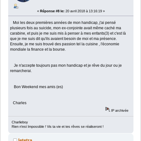
«
Réponse #8 le:
20 avril 2018 à 13:16:19 »
Moi les deux premières années de mon handicap, j'ai pensé
plusieurs fois au suicide, mon ex-conjointe avait même caché ma
carabine, et puis je me suis mis à penser à mes enfants(3) et c'est là
que je me suis dit qu'ils avaient besoin de moi et ma présence.
Ensuite, je me suis trouvé des passion tel la cuisine , l'économie
mondiale la finance et la bourse.
Je n'accepte toujours pas mon handicap et je rêve du jour ou je
remarcherai.
Bon Weekend mes amis (es)
Charles
IP archivée
Charlieboy
Rien n'est Impossible ! Vis ta vie et tes rêves se réaliseront !
letetra