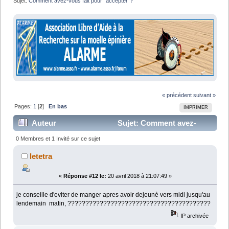
Sujet:
Comment avez-vous fait pour "accepter"?
« précédent
suivant »
Pages:
1
[
2
]
En bas
IMPRIMER
Auteur
Sujet: Comment avez-
vous fait pour "accepter"? (Lu 31803 fois)
0 Membres et 1 Invité sur ce sujet
letetra
«
Réponse #12 le:
20 avril 2018 à 21:07:49 »
je conseille d'eviter de manger apres avoir dejeunè vers midi jusqu'au
lendemain matin, ????????????????????????????????????????
IP archivée