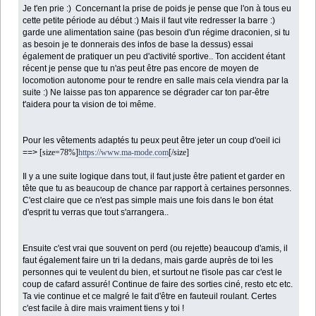
Je t'en prie :) Concernant la prise de poids je pense que l'on à tous eu
cette petite période au début :) Mais il faut vite redresser la barre :)
garde une alimentation saine (pas besoin d'un régime draconien, si tu
as besoin je te donnerais des infos de base la dessus) essai
également de pratiquer un peu d'activité sportive.. Ton accident étant
récent je pense que tu n'as peut être pas encore de moyen de
locomotion autonome pour te rendre en salle mais cela viendra par la
suite :) Ne laisse pas ton apparence se dégrader car ton par-être
t'aidera pour ta vision de toi même.
Pour les vêtements adaptés tu peux peut être jeter un coup d'oeil ici
==>
[size=78%]
https://www.ma-mode.com
[/size]
Il y a une suite logique dans tout, il faut juste être patient et garder en
tête que tu as beaucoup de chance par rapport à certaines personnes.
C'est claire que ce n'est pas simple mais une fois dans le bon état
d'esprit tu verras que tout s'arrangera..
Ensuite c'est vrai que souvent on perd (ou rejette) beaucoup d'amis, il
faut également faire un tri la dedans, mais garde auprès de toi les
personnes qui te veulent du bien, et surtout ne t'isole pas car c'est le
coup de cafard assuré! Continue de faire des sorties ciné, resto etc etc.
Ta vie continue et ce malgré le fait d'être en fauteuil roulant. Certes
c'est facile à dire mais vraiment tiens y toi !