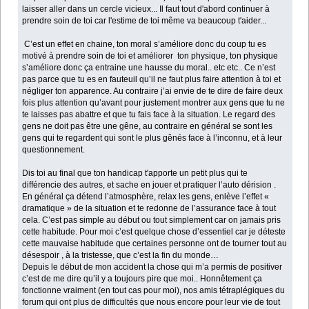
laisser aller dans un cercle vicieux... Il faut tout d'abord continuer à
prendre soin de toi car l'estime de toi même va beaucoup t'aider...
C’est un effet en chaine, ton moral s’améliore donc du coup tu es
motivé à prendre soin de toi et améliorer ton physique, ton physique
s’améliore donc ça entraine une hausse du moral.. etc etc.. Ce n’est
pas parce que tu es en fauteuil qu’il ne faut plus faire attention à toi et
négliger ton apparence. Au contraire j’ai envie de te dire de faire deux
fois plus attention qu’avant pour justement montrer aux gens que tu ne
te laisses pas abattre et que tu fais face à la situation. Le regard des
gens ne doit pas être une gêne, au contraire en général se sont les
gens qui te regardent qui sont le plus gênés face à l’inconnu, et à leur
questionnement.
Dis toi au final que ton handicap t'apporte un petit plus qui te
différencie des autres, et sache en jouer et pratiquer l’auto dérision .
En général ça détend l’atmosphère, relax les gens, enlève l’effet «
dramatique » de la situation et te redonne de l’assurance face à tout
cela. C’est pas simple au début ou tout simplement car on jamais pris
cette habitude. Pour moi c’est quelque chose d’essentiel car je déteste
cette mauvaise habitude que certaines personne ont de tourner tout au
désespoir , à la tristesse, que c’est la fin du monde…
Depuis le début de mon accident la chose qui m’a permis de positiver
c’est de me dire qu’il y a toujours pire que moi.. Honnêtement ça
fonctionne vraiment (en tout cas pour moi), nos amis tétraplégiques du
forum qui ont plus de difficultés que nous encore pour leur vie de tout