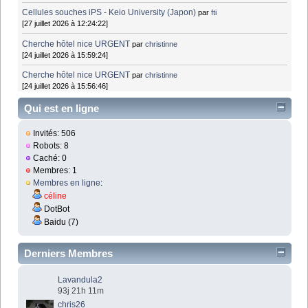
Cellules souches iPS - Keio University (Japon)
par
fti
[27 juillet 2026 à 12:24:22]
Cherche hôtel nice URGENT
par
christinne
[24 juillet 2026 à 15:59:24]
Cherche hôtel nice URGENT
par
christinne
[24 juillet 2026 à 15:56:46]
Qui est en ligne
Invités: 506
Robots: 8
Caché: 0
Membres: 1
Membres en ligne
:
céline
DotBot
Baidu (7)
Derniers Membres
Lavandula2
93j 21h 11m
chris26