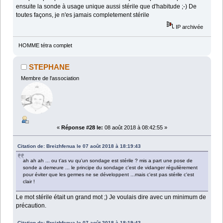
ensuite la sonde à usage unique aussi stérile que d'habitude ;-) De
toutes façons, je n'es jamais completement stérile
IP archivée
HOMME tétra complet
STEPHANE
Membre de l'association
«
Réponse #28 le:
08 août 2018 à 08:42:55 »
Citation de: Breizhfenua le 07 août 2018 à 18:19:43
ah ah ah ... ou t'as vu qu'un sondage est stérile ? mis a part une pose de
sonde a demeure ... le principe du sondage c'est de vidanger régulièrement
pour éviter que les germes ne se développent ...mais c'est pas stérile c'est
clair !
Le mot stérile était un grand mot ;) Je voulais dire avec un minimum de
précaution.
Citation de: Breizhfenua le 07 août 2018 à 18:19:43