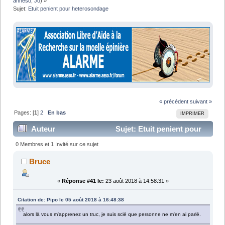
anneso
,
Jo
) »
Sujet:
Etuit penient pour heterosondage
« précédent
suivant »
Pages: [
1
]
2
En bas
IMPRIMER
Auteur
Sujet: Etuit penient pour
heterosondage (Lu 43316 fois)
0 Membres et 1 Invité sur ce sujet
Bruce
«
Réponse #41 le:
23 août 2018 à 14:58:31 »
Citation de: Pipo le 05 août 2018 à 16:48:38
alors là vous m'apprenez un truc, je suis scié que personne ne m'en ai parlé.