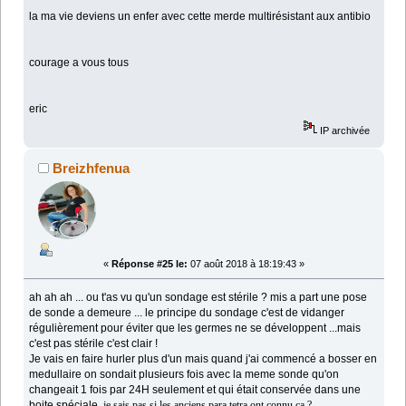
la ma vie deviens un enfer avec cette merde multirésistant aux antibio
courage a vous tous
eric
IP archivée
Breizhfenua
«
Réponse #25 le:
07 août 2018 à 18:19:43 »
ah ah ah ... ou t'as vu qu'un sondage est stérile ? mis a part une pose
de sonde a demeure ... le principe du sondage c'est de vidanger
régulièrement pour éviter que les germes ne se développent ...mais
c'est pas stérile c'est clair !
Je vais en faire hurler plus d'un mais quand j'ai commencé a bosser en
medullaire on sondait plusieurs fois avec la meme sonde qu'on
changeait 1 fois par 24H seulement et qui était conservée dans une
boite spéciale
,
je sais pas si les anciens para tetra ont connu ça ?