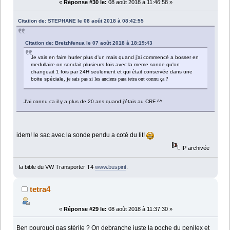
«
Réponse #30 le:
08 août 2018 à 11:46:58 »
Citation de: STEPHANE le 08 août 2018 à 08:42:55
Citation de: Breizhfenua le 07 août 2018 à 18:19:43
Je vais en faire hurler plus d'un mais quand j'ai commencé a bosser en
medullaire on sondait plusieurs fois avec la meme sonde qu'on
changeait 1 fois par 24H seulement et qui était conservée dans une
boite spéciale
,
je sais pas si les anciens para tetra ont connu ça ?
J'ai connu ca il y a plus de 20 ans quand j'étais au CRF ^^
idem! le sac avec la sonde pendu a coté du lit!
IP archivée
la bible du VW Transporter T4
www.buspirit
.
tetra4
«
Réponse #29 le:
08 août 2018 à 11:37:30 »
Ben pourquoi pas stérile ? On debranche juste la poche du penilex et