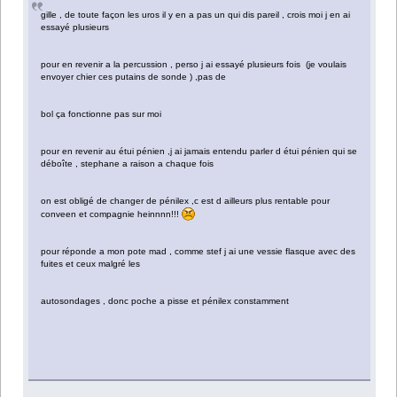
gille , de toute façon les uros il y en a pas un qui dis pareil , crois moi j en ai
essayé plusieurs
pour en revenir a la percussion , perso j ai essayé plusieurs fois (je voulais
envoyer chier ces putains de sonde ) ,pas de
bol ça fonctionne pas sur moi
pour en revenir au étui pénien ,j ai jamais entendu parler d étui pénien qui se
déboîte , stephane a raison a chaque fois
on est obligé de changer de pénilex ,c est d ailleurs plus rentable pour
conveen et compagnie heinnnn!!!
pour réponde a mon pote mad , comme stef j ai une vessie flasque avec des
fuites et ceux malgré les
autosondages , donc poche a pisse et pénilex constamment