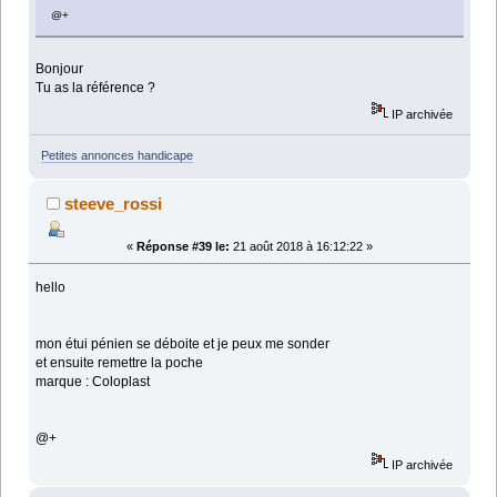
@+
Bonjour
Tu as la référence ?
IP archivée
Petites annonces handicape
steeve_rossi
«
Réponse #39 le:
21 août 2018 à 16:12:22 »
hello
mon étui pénien se déboite et je peux me sonder
et ensuite remettre la poche
marque : Coloplast
@+
IP archivée