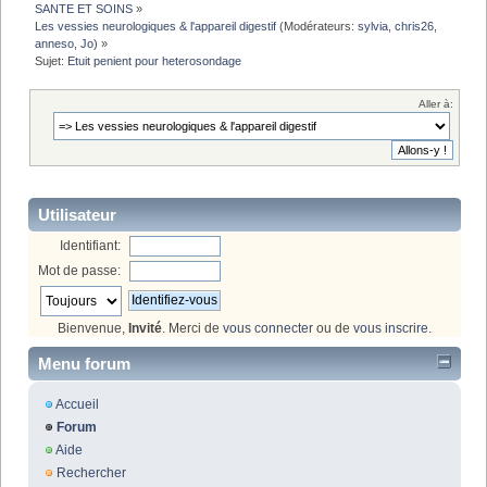
SANTE ET SOINS
»
Les vessies neurologiques & l'appareil digestif
(Modérateurs:
sylvia
,
chris26
,
anneso
,
Jo
) »
Sujet:
Etuit penient pour heterosondage
Aller à:
Utilisateur
Identifiant:
Mot de passe:
Bienvenue,
Invité
. Merci de
vous connecter
ou de
vous inscrire
.
Menu forum
Accueil
Forum
Aide
Rechercher