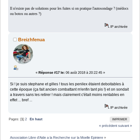
Il n'existe pas de solutions pour les fuites si on pratique l'autosondage ? (médocs
ou botox ou autres ?)
IP archivée
Breizhfenua
«
Réponse #17 le:
06 août 2018 à 20:22:45 »
Si ! je suis stephane et gilles ! tous les penilex étaient deboitables à
cette époque (ça fait ancien combattant m'enfin tant pis !) et on sondait
a travers sans les retirer ! mais clairement c'était moins rentables en
effet ... bref ...
IP archivée
Pages: [
1
]
2
En haut
IMPRIMER
« précédent
suivant »
Association Libre d'Aide a la Recherche sur la Moelle Epiniere
»