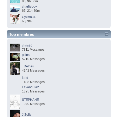
83j 9h 36m
charlieboy
66j 21h 40m
Gyzmo34
63j 9m
Top membres
chris26
7311 Messages
gilles
5210 Messages
TDelrieu
4142 Messages
farid
1408 Messages
Lavandula2
1325 Messages
STEPHANE
1040 Messages
J.Solis