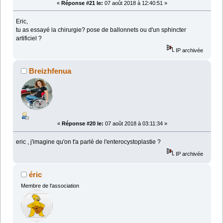
«
Réponse #21 le:
07 août 2018 à 12:40:51 »
Eric,
tu as essayé la chirurgie? pose de ballonnets ou d'un sphincter
artificiel ?
IP archivée
Breizhfenua
«
Réponse #20 le:
07 août 2018 à 03:11:34 »
eric , j'imagine qu'on t'a parlé de l'enterocystoplastie ?
IP archivée
éric
Membre de l'association