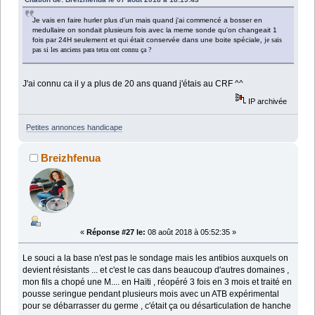
Je vais en faire hurler plus d'un mais quand j'ai commencé a bosser en
medullaire on sondait plusieurs fois avec la meme sonde qu'on changeait 1
fois par 24H seulement et qui était conservée dans une boite spéciale
,
je sais
pas si les anciens para tetra ont connu ça ?
J'ai connu ca il y a plus de 20 ans quand j'étais au CRF ^^
IP archivée
Petites annonces handicape
Breizhfenua
«
Réponse #27 le:
08 août 2018 à 05:52:35 »
Le souci a la base n'est pas le sondage mais les antibios auxquels on
devient résistants ... et c'est le cas dans beaucoup d'autres domaines ,
mon fils a chopé une M.... en Haïti , réopéré 3 fois en 3 mois et traité en
pousse seringue pendant plusieurs mois avec un ATB expérimental
pour se débarrasser du germe , c'était ça ou désarticulation de hanche