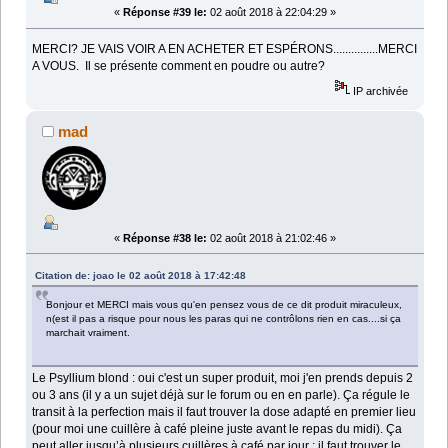
«
Réponse #39 le:
02 août 2018 à 22:04:29 »
MERCI? JE VAIS VOIR A EN ACHETER ET ESPÉRONS...............MERCI
A VOUS. Il se présente comment en poudre ou autre?
IP archivée
mad
«
Réponse #38 le:
02 août 2018 à 21:02:46 »
Citation de: joao le 02 août 2018 à 17:42:48
Bonjour et MERCI mais vous qu'en pensez vous de ce dit produit miraculeux,
n(est il pas a risque pour nous les paras qui ne contrôlons rien en cas....si ça
marchait vraiment.
Le Psyllium blond : oui c'est un super produit, moi j'en prends depuis 2
ou 3 ans (il y a un sujet déjà sur le forum ou en en parle). Ça régule le
transit à la perfection mais il faut trouver la dose adapté en premier lieu
(pour moi une cuillère à café pleine juste avant le repas du midi). Ça
peut aller jusqu’à plusieurs cuillères à café par jour : il faut trouver le