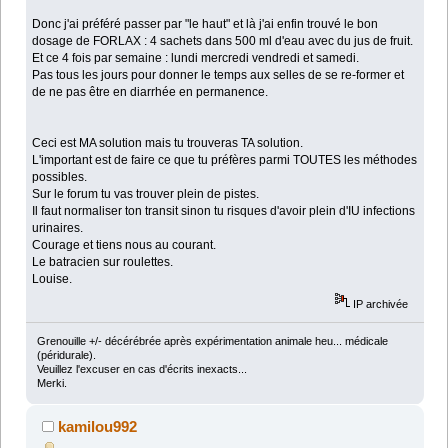
Donc j'ai préféré passer par "le haut" et là j'ai enfin trouvé le bon
dosage de FORLAX : 4 sachets dans 500 ml d'eau avec du jus de fruit.
Et ce 4 fois par semaine : lundi mercredi vendredi et samedi.
Pas tous les jours pour donner le temps aux selles de se re-former et
de ne pas être en diarrhée en permanence.
Ceci est MA solution mais tu trouveras TA solution.
L'important est de faire ce que tu préfères parmi TOUTES les méthodes
possibles.
Sur le forum tu vas trouver plein de pistes.
Il faut normaliser ton transit sinon tu risques d'avoir plein d'IU infections
urinaires.
Courage et tiens nous au courant.
Le batracien sur roulettes.
Louise.
IP archivée
Grenouille +/- décérébrée après expérimentation animale heu... médicale
(péridurale).
Veuillez l'excuser en cas d'écrits inexacts...
Merki.
kamilou992