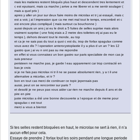
mais les matieres restent bloqués plus haut et descendent tres lentement et
c est epuisant, mais ca marche j arrive a me liberer et a me sentir soulager (
mais a quel prix )
apres y aller un jour sur deux faire moins de microlax et tr j ai essayé, mais c
est a voir, j ai l impression que ca me met mal tout le temps, emcombré et c
est encore plus compliqué ( mais surtout ca bouchonne )
aussi depuis un ans j ai eu le droit a 5 fuites de selles suprise mais alors
vraiment surprise ( une foisj etais a 2 metre des toilettes etj ai pas eu le
temps ), dehors devant tout le monde, au top
et ca je ne sais pas du tout a quoi c est du, trop de forlax spagulax comme
vous avez dis ? l operation anterocystoplastie il y a plus d un an ? les 12
gastro que j ai vu n ont pas su me repondre
en effet si vous connaisez un bon gastro sur paris specialiste de mon cas je
suis preneur
peristeen ne marche pas, je garde l eau apparement car trop contracté en
bas je crois
si je ne fais pas microlax ni tr il ne se passe absolument rien, y a t il une
alternative a micorlax, et tr ?
bon en tout cas merci de continuer ce topic jepensais pas
aussi, peut on se rencontrer sur paris ?
et desolé je ne peux pas vous aider car rien ne marche depuis 4 ans et de
pire en pire
juste microlax a été une bonne decouverte a l epoque et de meme pour
spagulax c est tout
merci a vous a bientot
Si tes selles restent bloquées en haut, le microlax ne sert à rien, il n’a
aucun effet pour cela.
Essaye de prendre 2 forlax tout les soirs pendant une longue periode