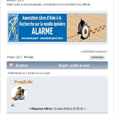
anneso
,
Jo
) »
Sujet:
suite a une paraplegie, constipation et exoneration tres difficile
« précédent
suivant »
Pages: [
1
]
2
En bas
IMPRIMER
Auteur
Sujet: suite a une
paraplegie, constipation et exoneration tres difficile
0 Membres et 1 Invité sur ce sujet
(Lu 56963 fois)
Frog2Lille
«
Réponse #48 le:
13 août 2018 à 22:35:31 »