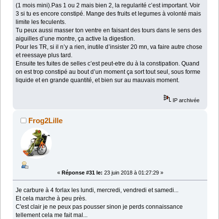
(1 mois mini).Pas 1 ou 2 mais bien 2, la regularité c’est important. Voir
3 si tu es encore constipé. Mange des fruits et legumes à volonté mais
limite les feculents.
Tu peux aussi masser ton ventre en faisant des tours dans le sens des
aiguilles d’une montre, ça active la digestion.
Pour les TR, si il n’y a rien, inutile d’insister 20 mn, va faire autre chose
et reessaye plus tard.
Ensuite tes fuites de selles c’est peut-etre du à la constipation. Quand
on est trop constipé au bout d’un moment ça sort tout seul, sous forme
liquide et en grande quantité, et bien sur au mauvais moment.
IP archivée
Frog2Lille
«
Réponse #31 le:
23 juin 2018 à 01:27:29 »
Je carbure à 4 forlax les lundi, mercredi, vendredi et samedi...
Et cela marche à peu près.
C'est clair je ne peux pas pousser sinon je perds connaissance
tellement cela me fait mal...