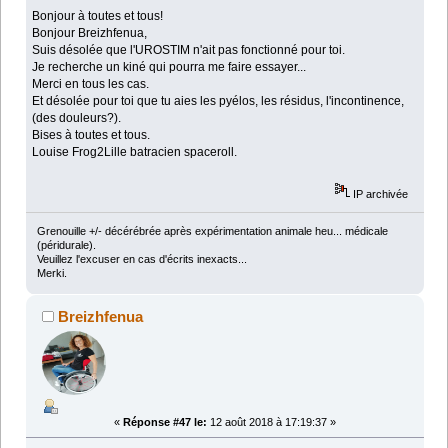
Bonjour à toutes et tous!
Bonjour Breizhfenua,
Suis désolée que l'UROSTIM n'ait pas fonctionné pour toi.
Je recherche un kiné qui pourra me faire essayer...
Merci en tous les cas.
Et désolée pour toi que tu aies les pyélos, les résidus, l'incontinence,
(des douleurs?).
Bises à toutes et tous.
Louise Frog2Lille batracien spaceroll.
IP archivée
Grenouille +/- décérébrée après expérimentation animale heu... médicale
(péridurale).
Veuillez l'excuser en cas d'écrits inexacts...
Merki.
Breizhfenua
«
Réponse #47 le:
12 août 2018 à 17:19:37 »