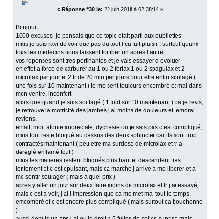
«
Réponse #30 le:
22 juin 2018 à 02:38:14 »
Bonjour,
1000 excuses je pensais que ce topic etait parti aux oubliettes
mais je suis ravi de voir que pas du tout ! ca fait plaisir , surtout quand
tous les medecins nous laissent tomber un apres l autre,
vos reponses sont tres pertinantes et je vais essayer d evoluer
en effet a force de carburer au 1 ou 2 forlax 1 ou 2 spagulax et 2
microlax par jour et 2 tr de 20 min par jours pour etre enfin soulagé (
une fois sur 10 maintenant ) je me sent toujours encombré et mal dans
mon ventre, inconfort
alors que quand je suis soulagé ( 1 foid sur 10 maintenant ) ba je revis,
je retrouve la motricité des jambes j ai moins de douleurs et lemoral
reviens.
enfait, mon atonie anorectale, dychesie ou je sais pas c est compliqué,
mais tout reste bloqué au dessus des deux sphincter car ils sont trop
contractés maintenant ( peu etre ma surdose de microlax et tr a
dereglé enflamé tout )
mais les matieres restent bloqués plus haut et descendent tres
lentement et c est epuisant, mais ca marche j arrive a me liberer et a
me sentir soulager ( mais a quel prix )
apres y aller un jour sur deux faire moins de microlax et tr j ai essayé,
mais c est a voir, j ai l impression que ca me met mal tout le temps,
emcombré et c est encore plus compliqué ( mais surtout ca bouchonne
)
aussi depuis un ans j ai eu le droit a 5 fuites de selles suprise mais