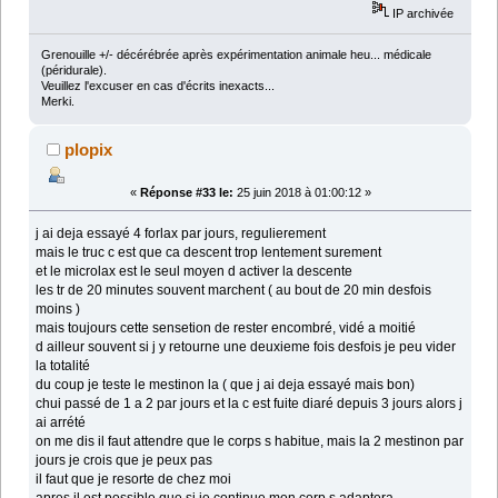
IP archivée
Grenouille +/- décérébrée après expérimentation animale heu... médicale
(péridurale).
Veuillez l'excuser en cas d'écrits inexacts...
Merki.
plopix
«
Réponse #33 le:
25 juin 2018 à 01:00:12 »
j ai deja essayé 4 forlax par jours, regulierement
mais le truc c est que ca descent trop lentement surement
et le microlax est le seul moyen d activer la descente
les tr de 20 minutes souvent marchent ( au bout de 20 min desfois
moins )
mais toujours cette sensetion de rester encombré, vidé a moitié
d ailleur souvent si j y retourne une deuxieme fois desfois je peu vider
la totalité
du coup je teste le mestinon la ( que j ai deja essayé mais bon)
chui passé de 1 a 2 par jours et la c est fuite diaré depuis 3 jours alors j
ai arrété
on me dis il faut attendre que le corps s habitue, mais la 2 mestinon par
jours je crois que je peux pas
il faut que je resorte de chez moi
apres il est possible que si je continue mon corp s adaptera