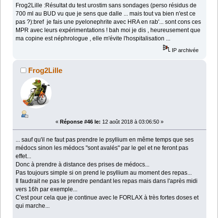
Frog2Lille :Résultat du test urostim sans sondages (perso résidus de
700 ml au BUD vu que je sens que dalle ... mais tout va bien n'est ce
pas ?):bref je fais une pyelonephrite avec HRA en rab'... sont cons ces
MPR avec leurs expérimentations ! bah moi je dis , heureusement que
ma copine est néphrologue , elle m'évite l'hospitalisation ...
IP archivée
Frog2Lille
«
Réponse #46 le:
12 août 2018 à 03:06:50 »
... sauf qu'il ne faut pas prendre le psyllium en même temps que ses
médocs sinon les médocs "sont avalés" par le gel et ne feront pas
effet...
Donc à prendre à distance des prises de médocs...
Pas toujours simple si on prend le psyllium au moment des repas...
Il faudrait ne pas le prendre pendant les repas mais dans l'après midi
vers 16h par exemple...
C'est pour cela que je continue avec le FORLAX à très fortes doses et
qui marche...