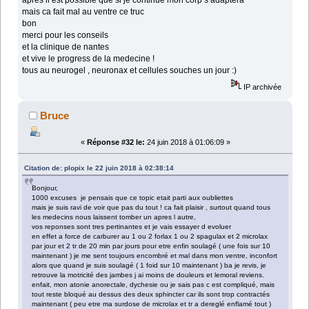
mais ca fait mal au ventre ce truc
bon
merci pour les conseils
et la clinique de nantes
et vive le progress de la medecine !
tous au neurogel , neuronax et cellules souches un jour :)
IP archivée
Bruce
«
Réponse #32 le:
24 juin 2018 à 01:06:09 »
Citation de: plopix le 22 juin 2018 à 02:38:14
Bonjour,
1000 excuses je pensais que ce topic etait parti aux oubliettes
mais je suis ravi de voir que pas du tout ! ca fait plaisir , surtout quand tous
les medecins nous laissent tomber un apres l autre,
vos reponses sont tres pertinantes et je vais essayer d evoluer
en effet a force de carburer au 1 ou 2 forlax 1 ou 2 spagulax et 2 microlax
par jour et 2 tr de 20 min par jours pour etre enfin soulagé ( une fois sur 10
maintenant ) je me sent toujours encombré et mal dans mon ventre, inconfort
alors que quand je suis soulagé ( 1 foid sur 10 maintenant ) ba je revis, je
retrouve la motricité des jambes j ai moins de douleurs et lemoral reviens.
enfait, mon atonie anorectale, dychesie ou je sais pas c est compliqué, mais
tout reste bloqué au dessus des deux sphincter car ils sont trop contractés
maintenant ( peu etre ma surdose de microlax et tr a dereglé enflamé tout )