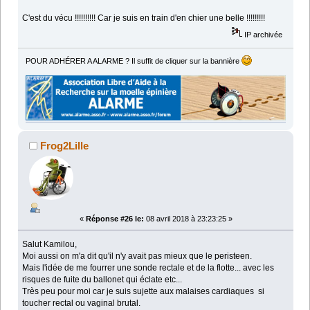
C'est du vécu !!!!!!!!!! Car je suis en train d'en chier une belle !!!!!!!!!
IP archivée
POUR ADHÉRER A ALARME ? Il suffit de cliquer sur la bannière
Frog2Lille
«
Réponse #26 le:
08 avril 2018 à 23:23:25 »
Salut Kamilou,
Moi aussi on m'a dit qu'il n'y avait pas mieux que le peristeen.
Mais l'idée de me fourrer une sonde rectale et de la flotte... avec les
risques de fuite du ballonet qui éclate etc...
Très peu pour moi car je suis sujette aux malaises cardiaques si
toucher rectal ou vaginal brutal.