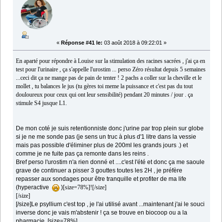
«
Réponse #41 le:
03 août 2018 à 09:22:01 »
En aparté pour répondre à Louise sur la stimulation des racines sacrées , j'ai ça en
test pour l'urinaire , ça s'appelle l'urostim ... perso Zéro résultat depuis 5 semaines
...ceci dit ça ne mange pas de pain de tenter ! 2 pachs a coller sur la cheville et le
mollet , tu balances le jus (tu gères toi meme la puissance et c'est pas du tout
douloureux pour ceux qui ont leur sensibilité) pendant 20 minutes / jour . ça
stimule S4 jusque L1.
De mon coté je suis retentionniste donc j'urine par trop plein sur globe
si je ne me sonde pas (je sens un truc à plus d'1 litre dans la vessie
mais pas possible d'éliminer plus de 200ml les grand
s jours .) et
comme je ne fuite pas ça remonte dans les reins .
Bref perso l'urostim n'a rien donné et ....c'est l'été et donc ça me saoule
grave de continuer a pisser 3 gouttes toutes les 2H , je préfère
repasser aux sondages pour être tranquille et profiter de ma life
(hyperactive
)
[size=78%]![/size]
[/size]
[/size]
Le psyllium c'est top , je l'ai utilisé avant ...maintenant j'ai le souci
inverse donc je vais m'abstenir ! ça se trouve en biocoop ou a la
pharmacie .
[size=78%]