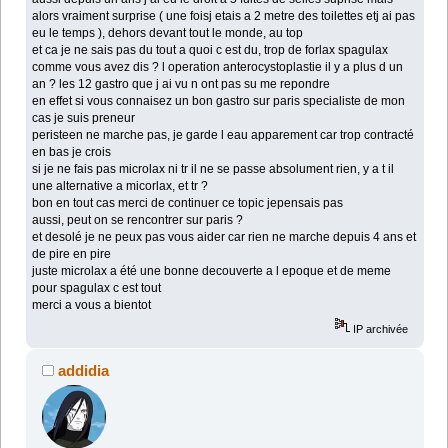
alors vraiment surprise ( une foisj etais a 2 metre des toilettes etj ai pas
eu le temps ), dehors devant tout le monde, au top
et ca je ne sais pas du tout a quoi c est du, trop de forlax spagulax
comme vous avez dis ? l operation anterocystoplastie il y a plus d un
an ? les 12 gastro que j ai vu n ont pas su me repondre
en effet si vous connaisez un bon gastro sur paris specialiste de mon
cas je suis preneur
peristeen ne marche pas, je garde l eau apparement car trop contracté
en bas je crois
si je ne fais pas microlax ni tr il ne se passe absolument rien, y a t il
une alternative a micorlax, et tr ?
bon en tout cas merci de continuer ce topic jepensais pas
aussi, peut on se rencontrer sur paris ?
et desolé je ne peux pas vous aider car rien ne marche depuis 4 ans et
de pire en pire
juste microlax a été une bonne decouverte a l epoque et de meme
pour spagulax c est tout
merci a vous a bientot
IP archivée
addidia