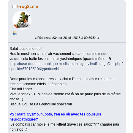
Frog2Lille
«
Réponse #34 le:
26 juin 2018 à 00:50:54 »
Salut tout le monde!
Heu le mestinon cha a l'air vachement costaud comme médoc...
vu que cela traite les patients myasthéniques (quand même... !) ... :
http://base-donnees-publique.medicaments.gouv.fr/affichageDoc.php?
specid=67013510&typedoc=N
Donc pour les colons paresseux cha a l'air cool mais vu ce que tu
racontes comme effets indésirables...
Cha fait fipper...
Vive le forlax ? (...si pas de stomie car là on ne parle plus de la même
chose...)
Bisous. Louise La Grenouille spaceroll.
PS : Marc Gyzmo34, poto, t'en es où avec tes douleurs
neuropathiques?
(Je compatis car moi elle me kiffent grave ces salop**i** chaque jour
non stop...)