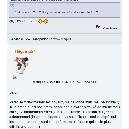
C'est du vécu !!!!!!!!!! Car je suis en train d'en chier une belle !!!!!!!!!
ça, c'est du LIVE !!
IP archivée
la bible du VW Transporter T4
www.buspirit
.
Gyzmo34
«
Réponse #27 le:
09 avril 2018 à 10:33:31 »
Salut,
Perso, le forlax me tord les boyaux, me ballonne mais j'ai une stomie :(
Je le prend aussi par intermittence car je n'ai rien trouvé de mieux mais
coté gaz, malheureusement je n'ai pas trouvé la solution malgré mon
acharnement (les probiotiques sont assez efficaces mais malgré tout
les douleurs neuros sont bien présentes et c'est ce qui est le plus
difficile à supporter).