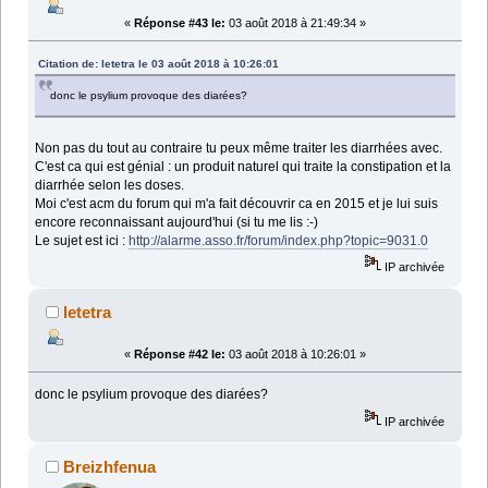
«
Réponse #43 le:
03 août 2018 à 21:49:34 »
Citation de: letetra le 03 août 2018 à 10:26:01
donc le psylium provoque des diarées?
Non pas du tout au contraire tu peux même traiter les diarrhées avec.
C'est ca qui est génial : un produit naturel qui traite la constipation et la
diarrhée selon les doses.
Moi c'est acm du forum qui m'a fait découvrir ca en 2015 et je lui suis
encore reconnaissant aujourd'hui (si tu me lis :-)
Le sujet est ici :
http://alarme.asso.fr/forum/index.php?topic=9031.0
IP archivée
letetra
«
Réponse #42 le:
03 août 2018 à 10:26:01 »
donc le psylium provoque des diarées?
IP archivée
Breizhfenua