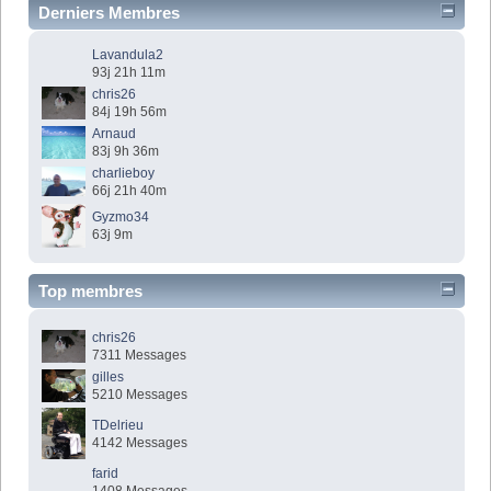
Derniers Membres
Lavandula2
93j 21h 11m
chris26
84j 19h 56m
Arnaud
83j 9h 36m
charlieboy
66j 21h 40m
Gyzmo34
63j 9m
Top membres
chris26
7311 Messages
gilles
5210 Messages
TDelrieu
4142 Messages
farid
1408 Messages