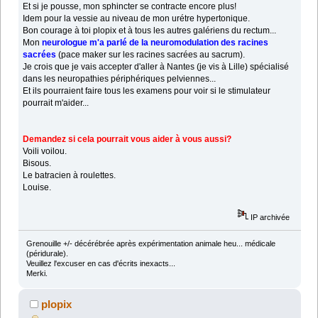
Et si je pousse, mon sphincter se contracte encore plus!
Idem pour la vessie au niveau de mon urétre hypertonique.
Bon courage à toi plopix et à tous les autres galériens du rectum...
Mon
neurologue m'a parlé de la neuromodulation des racines
sacrées
(pace maker sur les racines sacrées au sacrum).
Je crois que je vais accepter d'aller à Nantes (je vis à Lille) spécialisé
dans les neuropathies périphériques pelviennes...
Et ils pourraient faire tous les examens pour voir si le stimulateur
pourrait m'aider...
Demandez si cela pourrait vous aider à vous aussi?
Voili voilou.
Bisous.
Le batracien à roulettes.
Louise.
IP archivée
Grenouille +/- décérébrée après expérimentation animale heu... médicale
(péridurale).
Veuillez l'excuser en cas d'écrits inexacts...
Merki.
plopix