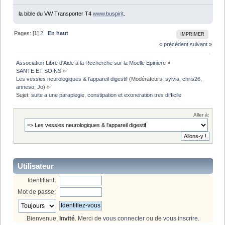
la bible du VW Transporter T4
www.buspirit
.
Pages: [
1
]
2
En haut
IMPRIMER
« précédent
suivant »
Association Libre d'Aide a la Recherche sur la Moelle Epiniere
»
SANTE ET SOINS
»
Les vessies neurologiques & l'appareil digestif
(Modérateurs:
sylvia
,
chris26
,
anneso
,
Jo
) »
Sujet:
suite a une paraplegie, constipation et exoneration tres difficile
Aller à:
Utilisateur
Identifiant:
Mot de passe:
Bienvenue,
Invité
. Merci de
vous connecter
ou de
vous inscrire
.