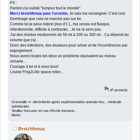
PS :
Pardon j'ai oublié "bonjour tout le monde".
Merci breizhfenua pour l'urostim.
Je vais me renseigner. C'est cool.
Dommage que cela ne marche pas sur toi.
Comme toi je peux retenir plus d'1 L, ma vessie est flasque,
rétentionniste, difficile à contracter... Je ne la sens pas.
J'ai des résidus mictionnels de 50 ml à 200 ou 300 ml... Ca dépend du
volume que j'ai...
Donc des infections, des douleurs pour uriner et de l'incontinence par
regorgement...
Nous avons toutes les deux un problème équivalent au niveau
urinaire...
Courage à toi et à vous tous!
Louise Frog2Lille space roller...
IP archivée
Grenouille +/- décérébrée après expérimentation animale heu... médicale
(péridurale).
Veuillez l'excuser en cas d'écrits inexacts...
Merki.
Breizhfenua