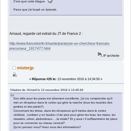
C'est quoi cette blague.
Parce que j'ai loupé un épisode.
Arnaud, regarde cet extrait du JT de France 2 :
http://www.francetvinfo.fr/sante/paralysie-un-chercheur-francais-
precurseur_1917477.html
IP archivée
misterjp
«
Réponse #25 le:
13 novembre 2016 à 14:34:50 »
Citation de: Kristof le 13 novembre 2016 à 13:45:20
Son idée pour les paras est sûrement excellente, j'ai cru comprendre qu'il
met un récepteur dans le cortex qui gère la marche (tous les muscles des
jambes et des pieds?).
Concernant les tétras, dans les récepteurs qu'il mettra dans le cortex
cérébral, combien y en faudra t il de plus pour gérer les bras, les mains, les
vissaires, uriner, abdominaux.....la totale? Et y aura t il suffisamment de place
pour se connecter au niveau cervical?
Qu'en pensez vous? Avez vous des informations?