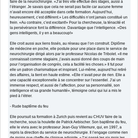
faire de la neurochirurgie. «J’ai très vite effectué des stages, aussi à
l’étranger. Je savais que cela ne serait pas facile car aucune femme
n’avait encore été acceptée dans cette formation. Aujourd’hui,
heureusement, c’est différent.» Les difficultés n’ont jamais constitué un
frein. «Au contraire, c’est excitant!» Pour la chercheuse, la ténacité et
la persévérance font la différence. Davantage que l’intelligence. «Des
gens intelligents, il y en a beaucoup!»
Elle croit aussi aux liens tissés, au réseau que l’on construit. Diplôme
de médecine en poche, elle postule pour une place dans le service de
neurochirurgie dirigé alors par le professeur Nicolas de Tribolet. «Il me
connaissait comme stagiaire, j’avais aussi donné des coups de main
pour l’organisation de congrès, cela a facilité les choses.» Il fut pour
elle un patron charismatique et inspirant. Lui-même, aujourd’hui retiré
des affaires, la tient en haute estime. «Elle n’avait peur de rien. Elle a
une capacité exceptionnelle à se concentrer sur l’essentiel. J’ai un
immense respect, et aussi de l’affection, pour sa personnalité, son
intelligence et sa grande humanité», témoigne celui qui lui a mis le
pied à l’étrier.
- Rude baptême du feu
Elle poursuit sa formation à Zurich puis revient au CHUV faire de la
recherche, sous la houlette de Patrick Aebischer. Son baptême du feu,
elle le vivra avec le professeur Jean-Guy Villemure, qui, en 1997, a
repris la direction du service de neurochirurgie. Il l’engage comme rien
de moins que cheffe de clinique adjointe. «J’ai passé les six mois les