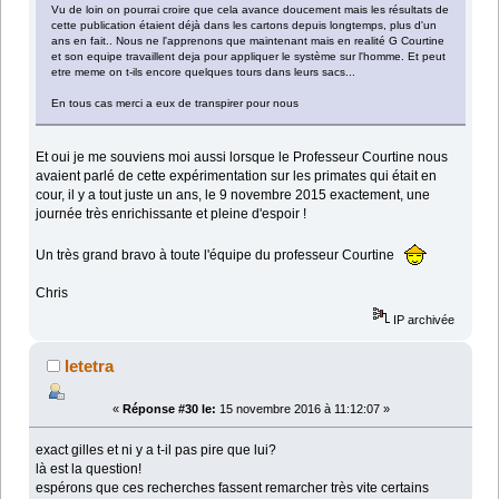
Vu de loin on pourrai croire que cela avance doucement mais les résultats de
cette publication étaient déjà dans les cartons depuis longtemps, plus d'un
ans en fait.. Nous ne l'apprenons que maintenant mais en realité G Courtine
et son equipe travaillent deja pour appliquer le système sur l'homme. Et peut
etre meme on t-ils encore quelques tours dans leurs sacs...
En tous cas merci a eux de transpirer pour nous
Et oui je me souviens moi aussi lorsque le Professeur Courtine nous
avaient parlé de cette expérimentation sur les primates qui était en
cour, il y a tout juste un ans, le 9 novembre 2015 exactement, une
journée très enrichissante et pleine d'espoir !
Un très grand bravo à toute l'équipe du professeur Courtine
Chris
IP archivée
letetra
«
Réponse #30 le:
15 novembre 2016 à 11:12:07 »
exact gilles et ni y a t-il pas pire que lui?
là est la question!
espérons que ces recherches fassent remarcher très vite certains