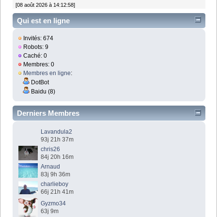
[08 août 2026 à 14:12:58]
Qui est en ligne
Invités: 674
Robots: 9
Caché: 0
Membres: 0
Membres en ligne
:
DotBot
Baidu (8)
Derniers Membres
Lavandula2
93j 21h 37m
chris26
84j 20h 16m
Arnaud
83j 9h 36m
charlieboy
66j 21h 41m
Gyzmo34
63j 9m