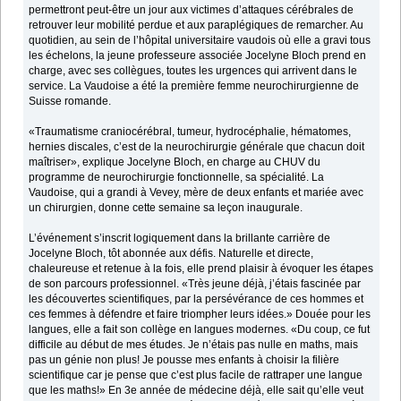
permettront peut-être un jour aux victimes d’attaques cérébrales de
retrouver leur mobilité perdue et aux paraplégiques de remarcher. Au
quotidien, au sein de l’hôpital universitaire vaudois où elle a gravi tous
les échelons, la jeune professeure associée Jocelyne Bloch prend en
charge, avec ses collègues, toutes les urgences qui arrivent dans le
service. La Vaudoise a été la première femme neurochirurgienne de
Suisse romande.
«Traumatisme craniocérébral, tumeur, hydrocéphalie, hématomes,
hernies discales, c’est de la neurochirurgie générale que chacun doit
maîtriser», explique Jocelyne Bloch, en charge au CHUV du
programme de neurochirurgie fonctionnelle, sa spécialité. La
Vaudoise, qui a grandi à Vevey, mère de deux enfants et mariée avec
un chirurgien, donne cette semaine sa leçon inaugurale.
L’événement s’inscrit logiquement dans la brillante carrière de
Jocelyne Bloch, tôt abonnée aux défis. Naturelle et directe,
chaleureuse et retenue à la fois, elle prend plaisir à évoquer les étapes
de son parcours professionnel. «Très jeune déjà, j’étais fascinée par
les découvertes scientifiques, par la persévérance de ces hommes et
ces femmes à défendre et faire triompher leurs idées.» Douée pour les
langues, elle a fait son collège en langues modernes. «Du coup, ce fut
difficile au début de mes études. Je n’étais pas nulle en maths, mais
pas un génie non plus! Je pousse mes enfants à choisir la filière
scientifique car je pense que c’est plus facile de rattraper une langue
que les maths!» En 3e année de médecine déjà, elle sait qu’elle veut