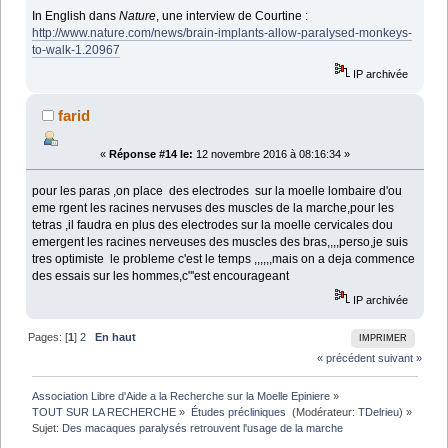
In English dans
Nature
, une interview de Courtine :
http://www.nature.com/news/brain-implants-allow-paralysed-monkeys-
to-walk-1.20967
IP archivée
farid
«
Réponse #14 le:
12 novembre 2016 à 08:16:34 »
pour les paras ,on place des electrodes sur la moelle lombaire d'ou
eme rgent les racines nervuses des muscles de la marche,pour les
tetras ,il faudra en plus des electrodes sur la moelle cervicales dou
emergent les racines nerveuses des muscles des bras,,,,perso,je suis
tres optimiste le probleme c'est le temps ,,,,,,mais on a deja commence
des essais sur les hommes,c"'est encourageant
IP archivée
Pages: [
1
]
2
En haut
IMPRIMER
« précédent
suivant »
Association Libre d'Aide a la Recherche sur la Moelle Epiniere
»
TOUT SUR LA RECHERCHE
»
Études précliniques 
(Modérateur:
TDelrieu
) »
Sujet:
Des macaques paralysés retrouvent l'usage de la marche 