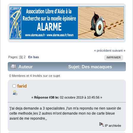
« précédent
suivant »
Pages: [
1
]
2
En bas
IMPRIMER
Auteur
Sujet: Des macaques
paralysés retrouvent l'usage de la marche (Lu 52065
0 Membres et 4 Invités sur ce sujet
fois)
farid
«
Réponse #38 le:
02 octobre 2019 à 10:45:56 »
'j'ai deja demande a 3 specialistes ,l'un m'a repondu ne rien savoir de
cette methode,les 2 autres m'ont demande mon no de carte bleue
avant de me repondre,,
IP archivée