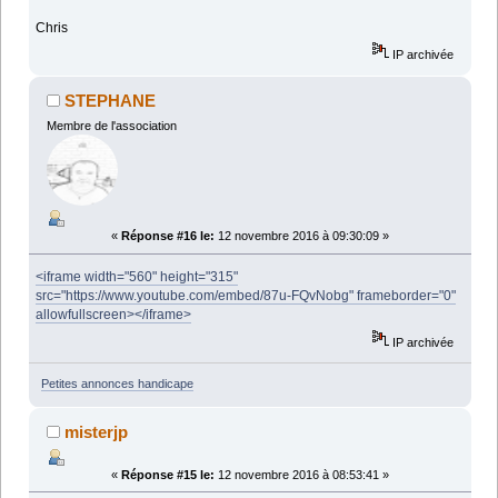
Chris
IP archivée
STEPHANE
Membre de l'association
«
Réponse #16 le:
12 novembre 2016 à 09:30:09 »
<iframe width="560" height="315"
src="https://www.youtube.com/embed/87u-FQvNobg" frameborder="0"
allowfullscreen></iframe>
IP archivée
Petites annonces handicape
misterjp
«
Réponse #15 le:
12 novembre 2016 à 08:53:41 »