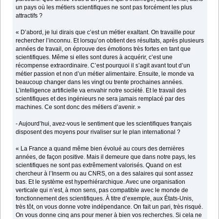
un pays où les métiers scientifiques ne sont pas forcément les plus
attractifs ?
« D’abord, je lui dirais que c’est un métier exaltant. On travaille pour
rechercher l’inconnu. Et lorsqu’on obtient des résultats, après plusieurs
années de travail, on éprouve des émotions très fortes en tant que
scientifiques. Même si elles sont dures à acquérir, c’est une
récompense extraordinaire. C’est pourquoi il s’agit avant tout d’un
métier passion et non d’un métier alimentaire. Ensuite, le monde va
beaucoup changer dans les vingt ou trente prochaines années.
L’intelligence artificielle va envahir notre société. Et le travail des
scientifiques et des ingénieurs ne sera jamais remplacé par des
machines. Ce sont donc des métiers d’avenir. »
- Aujourd’hui, avez-vous le sentiment que les scientifiques français
disposent des moyens pour rivaliser sur le plan international ?
« La France a quand même bien évolué au cours des dernières
années, de façon positive. Mais il demeure que dans notre pays, les
scientifiques ne sont pas extrêmement valorisés. Quand on est
chercheur à l’Inserm ou au CNRS, on a des salaires qui sont assez
bas. Et le système est hyperhiérarchique. Avec une organisation
verticale qui n’est, à mon sens, pas compatible avec le monde de
fonctionnement des scientifiques. À titre d’exemple, aux États-Unis,
très tôt, on vous donne votre indépendance. On fait un pari, très risqué.
On vous donne cinq ans pour mener à bien vos recherches. Si cela ne