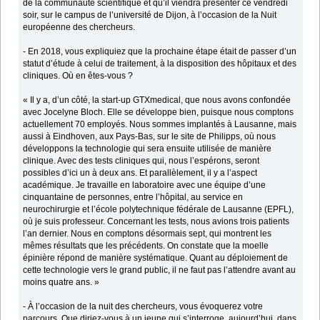
de la communauté scientifique et qu’il viendra présenter ce vendredi
soir, sur le campus de l’université de Dijon, à l’occasion de la Nuit
européenne des chercheurs.
- En 2018, vous expliquiez que la prochaine étape était de passer d’un
statut d’étude à celui de traitement, à la disposition des hôpitaux et des
cliniques. Où en êtes-vous ?
« Il y a, d’un côté, la start-up GTXmedical, que nous avons confondée
avec Jocelyne Bloch. Elle se développe bien, puisque nous comptons
actuellement 70 employés. Nous sommes implantés à Lausanne, mais
aussi à Eindhoven, aux Pays-Bas, sur le site de Philipps, où nous
développons la technologie qui sera ensuite utilisée de manière
clinique. Avec des tests cliniques qui, nous l’espérons, seront
possibles d’ici un à deux ans. Et parallèlement, il y a l’aspect
académique. Je travaille en laboratoire avec une équipe d’une
cinquantaine de personnes, entre l’hôpital, au service en
neurochirurgie et l’école polytechnique fédérale de Lausanne (EPFL),
où je suis professeur. Concernant les tests, nous avions trois patients
l’an dernier. Nous en comptons désormais sept, qui montrent les
mêmes résultats que les précédents. On constate que la moelle
épinière répond de manière systématique. Quant au déploiement de
cette technologie vers le grand public, il ne faut pas l’attendre avant au
moins quatre ans. »
- À l’occasion de la nuit des chercheurs, vous évoquerez votre
parcours. Que diriez-vous à un jeune qui s’interroge, aujourd’hui, dans