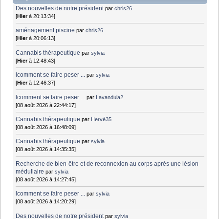
Des nouvelles de notre président
par
chris26
[
Hier
à 20:13:34]
aménagement piscine
par
chris26
[
Hier
à 20:06:13]
Cannabis thérapeutique
par
sylvia
[
Hier
à 12:48:43]
lcomment se faire peser ...
par
sylvia
[
Hier
à 12:46:37]
lcomment se faire peser ...
par
Lavandula2
[08 août 2026 à 22:44:17]
Cannabis thérapeutique
par
Hervé35
[08 août 2026 à 16:48:09]
Cannabis thérapeutique
par
sylvia
[08 août 2026 à 14:35:35]
Recherche de bien-être et de reconnexion au corps après une lésion
médullaire
par
sylvia
[08 août 2026 à 14:27:45]
lcomment se faire peser ...
par
sylvia
[08 août 2026 à 14:20:29]
Des nouvelles de notre président
par
sylvia