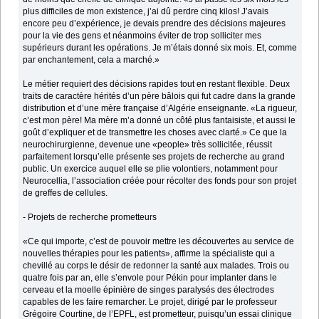
plus difficiles de mon existence, j’ai dû perdre cinq kilos! J’avais
encore peu d’expérience, je devais prendre des décisions majeures
pour la vie des gens et néanmoins éviter de trop solliciter mes
supérieurs durant les opérations. Je m’étais donné six mois. Et, comme
par enchantement, cela a marché.»
Le métier requiert des décisions rapides tout en restant flexible. Deux
traits de caractère hérités d’un père bâlois qui fut cadre dans la grande
distribution et d’une mère française d’Algérie enseignante. «La rigueur,
c’est mon père! Ma mère m’a donné un côté plus fantaisiste, et aussi le
goût d’expliquer et de transmettre les choses avec clarté.» Ce que la
neurochirurgienne, devenue une «people» très sollicitée, réussit
parfaitement lorsqu’elle présente ses projets de recherche au grand
public. Un exercice auquel elle se plie volontiers, notamment pour
Neurocellia, l’association créée pour récolter des fonds pour son projet
de greffes de cellules.
- Projets de recherche prometteurs
«Ce qui importe, c’est de pouvoir mettre les découvertes au service de
nouvelles thérapies pour les patients», affirme la spécialiste qui a
chevillé au corps le désir de redonner la santé aux malades. Trois ou
quatre fois par an, elle s’envole pour Pékin pour implanter dans le
cerveau et la moelle épinière de singes paralysés des électrodes
capables de les faire remarcher. Le projet, dirigé par le professeur
Grégoire Courtine, de l’EPFL, est prometteur, puisqu’un essai clinique