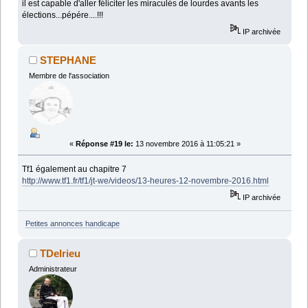
il est capable d'aller féliciter les miraculés de lourdes avants les
élections...pépére....!!!
IP archivée
STEPHANE
Membre de l'association
«
Réponse #19 le:
13 novembre 2016 à 11:05:21 »
Tf1 également au chapitre 7
http://www.tf1.fr/tf1/jt-we/videos/13-heures-12-novembre-2016.html
IP archivée
Petites annonces handicape
TDelrieu
Administrateur